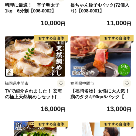
料理に最適！ 辛子明太子
長ちゃん餃子4パック(72個入
1kg 6分割【006-0002】
り)【008-0001】
10,000
11,000
円
円
福岡県中間市
福岡県中間市
TVで紹介されました！ 玄海
【福岡名物】女性に大人気！
の極上天然鯛めしセット[鯛
鶏のタタキ90g×5パック【03
の切身、だし汁、鯛茶漬け用
0-0001】
16,000
13,000
だし]×2【010-0002】
円
円