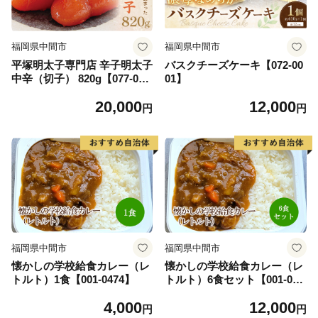
福岡県中間市
福岡県中間市
平塚明太子専門店 辛子明太子
バスクチーズケーキ【072-00
中辛（切子） 820g【077-003
01】
0】
20,000
12,000
円
円
福岡県中間市
福岡県中間市
懐かしの学校給食カレー（レ
懐かしの学校給食カレー（レ
トルト）1食【001-0474】
トルト）6食セット【001-047
7】
4,000
12,000
円
円