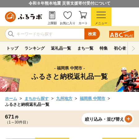
令和８年熊本地震 災害支援寄付受付について
上限額
お気に入り
カート
メニュー
検索
トップ
ランキング
返礼品一覧
まち一覧
特集
初心者ガイド
- 福岡県 中間市 -
ふるさと納税返礼品一覧
ホーム
まちから探す
九州地方
福岡県 中間市
ふるさと納税返礼品一覧
671
件
絞り込み・並び替え
（1～30件目）