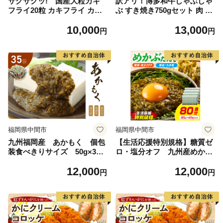
サクサクッ! 国産大粒カキ
訳アリ！博多和牛しゃぶしゃ
フライ20粒 カキフライ カキ
ぶ すき焼き750gセット 肉 牛
かき 牡蠣 魚貝類 貝 海鮮【00
肉 黒毛和牛 博多和牛 国産 国
10,000
13,000
1-0066】
産牛 牛 和牛 切り落とし【01
円
円
4-0019】
福岡県中間市
福岡県中間市
九州福岡産 あかもく 個包
【生活応援特別規格】糖質ゼ
装食べきりサイズ 50g×35
ロ・塩分オフ 九州産めかぶ
食 無添加・無調味【001-01
たたき40本セット【001-047
12,000
12,000
00】
9】
円
円