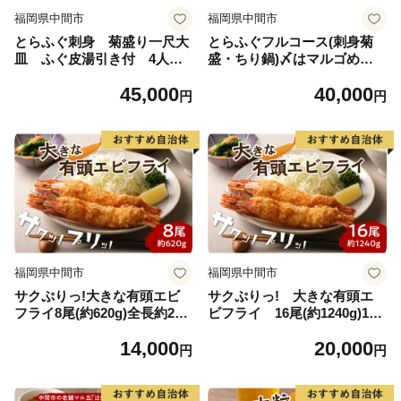
福岡県中間市
福岡県中間市
とらふぐ刺身 菊盛り一尺大
とらふぐフルコース(刺身菊
皿 ふぐ皮湯引き付 4人前
盛・ちり鍋)〆はマルゴめん
【001-0334】
中間産米粉麺付 たっぷり豪
45,000
40,000
華2人前【001-0452】
円
円
福岡県中間市
福岡県中間市
サクぷりっ!大きな有頭エビ
サクぷりっ! 大きな有頭エ
フライ8尾(約620g)全長約20c
ビフライ 16尾(約1240g)1尾
m【001-0012】
全長約20cm【001-0029】
14,000
20,000
円
円