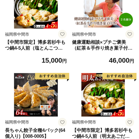
福岡県中間市
福岡県中間市
【中間市限定】博多若杉牛も
健康運動相談×プチご褒美
つ鍋4-5人前（塩とんこつ
（紅茶＆手作り焼き菓子付
味）【024-0023】
き）【076-0004】
15,000
46,000
円
円
福岡県中間市
福岡県中間市
長ちゃん餃子全種4パック(64
【中間市限定】博多若杉牛も
個入り)【008-0005】
つ鍋4-5人前（明太あごだし