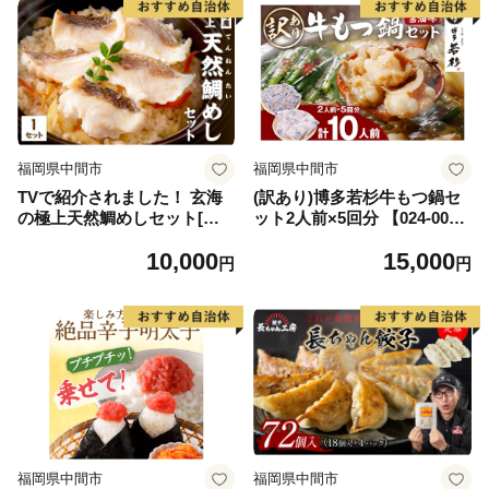
福岡県中間市
福岡県中間市
TVで紹介されました！ 玄海
(訳あり)博多若杉牛もつ鍋セ
の極上天然鯛めしセット[鯛
ット2人前×5回分 【024-002
の切身、だし汁、鯛茶漬け用
7】
10,000
15,000
だし]【010-0001】
円
円
福岡県中間市
福岡県中間市