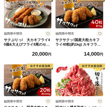
福岡県中間市
福岡県中間市
サクぷりっ! 大カキフライ4
サクサクッ!国産大粒カキフ
0個&大えびフライ8尾のセッ
ライ40粒(約1kg) カキフライ
ト カキフライ カキ かき 牡蠣
カキ かき 牡蠣 魚貝類 貝 海
20,000
14,000
魚貝類 貝 エビフライ エビ え
鮮【001-0011】
円
円
び 海老 海鮮【001-0030】
福岡県中間市
福岡県中間市