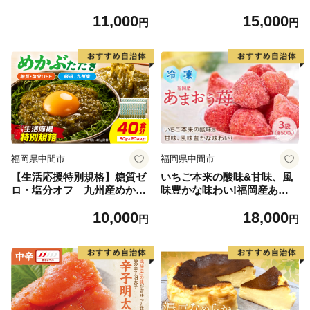
味）【024-0024】
11,000
15,000
円
円
福岡県中間市
福岡県中間市
【生活応援特別規格】糖質ゼ
いちご本来の酸味&甘味、風
ロ・塩分オフ 九州産めかぶ
味豊かな味わい!福岡産あま
たたき20本セット【001-047
おう苺(冷凍)500g×3袋【011-
10,000
18,000
8】
0039】
円
円