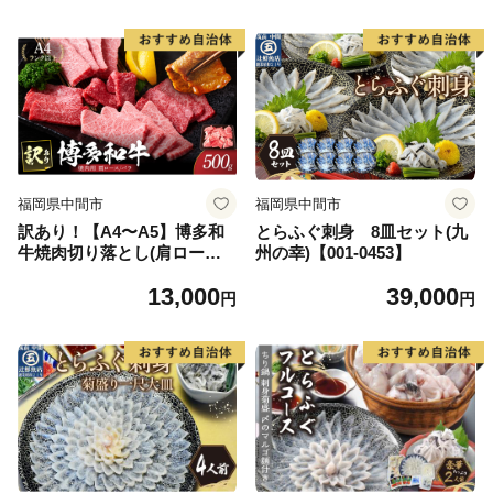
福岡県中間市
福岡県中間市
訳あり！【A4〜A5】博多和
とらふぐ刺身 8皿セット(九
牛焼肉切り落とし(肩ロー
州の幸)【001-0453】
ス・バラ)500g【014-0023】
13,000
39,000
円
円