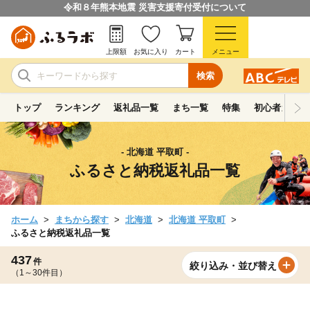
令和８年熊本地震 災害支援寄付受付について
上限額
お気に入り
カート
メニュー
検索
トップ
ランキング
返礼品一覧
まち一覧
特集
初心者ガイド
- 北海道 平取町 -
ふるさと納税返礼品一覧
ホーム
まちから探す
北海道
北海道 平取町
ふるさと納税返礼品一覧
437
件
絞り込み・並び替え
（1～30件目）