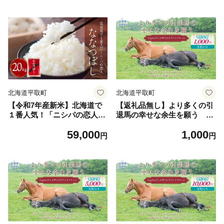
グ Tシャツ シャツ 幌尻岳 山
ング Tシャツ シャツ 幌尻岳
記念Tシャツ 記念 日本百名山
山 記念Tシャツ 記念 日本百
お土産 ギフト 北海道 平取町
名山 お土産 ギフト 北海道 平
送料無料 】 BRTJ023
取町 送料無料 】 BRTJ024
北海道平取町
北海道平取町
【令和7年産新米】北海道で
【返礼品無し】より多くの引
１番人気！「ニシパの恋人」
退馬の幸せな余生を願う Yo
ななつぼし20kg（10kg×2）
giboヴェルサイユリゾートフ
59,000
1,000
【 ふるさと納税 人気 おすす
ァーム（千円コース）【ふる
円
円
め ランキング ニシパの恋人
さと納税 人気 おすすめ ラン
ななつぼし お米 米 ご飯 白米
キング 馬 競馬 競走馬 引退馬
おいしい 北海道 平取町 送料
高齢馬 養老牧場 北海道 平取
無料 】 BRTH035
町 びらとり 送料無料】BRTV
024-01