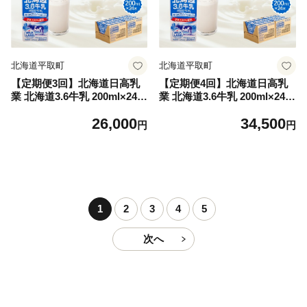
北海道平取町
北海道平取町
【定期便3回】北海道日高乳
【定期便4回】北海道日高乳
業 北海道3.6牛乳 200ml×24【
業 北海道3.6牛乳 200ml×24
ふるさと納税 人気 おすすめ
【 ふるさと納税 人気 おすす
26,000
34,500
ランキング 牛乳 ミルク みる
め ランキング 牛乳 ミルク み
円
円
く 常温 カルシウム 健康 朝食
るく 常温 カルシウム 健康 朝
栄養 ドリンク 飲料 国産 北海
食 栄養 ドリンク 飲料 国産
道牛乳 北海道日高乳業 北海
北海道牛乳 北海道日高乳業
道 平取町 送料無料 】 BRTR
北海道 平取町 送料無料 】 B
005
RTR006
1
2
3
4
5
次へ