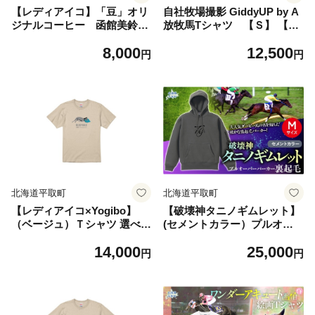
【レディアイコ】「豆」オリ
自社牧場撮影 GiddyUP by A
ジナルコーヒー 函館美鈴コ
放牧馬Tシャツ 【Ｓ】 【ふ
ーヒーコラボ 【ふるさと納税
るさと納税 人気 おすすめ ラ
8,000
12,500
人気 おすすめ ランキング 馬
ンキング 競馬 競走馬 引退馬
円
円
競馬 競走馬 引退馬 レディア
G1 シャツ Tシャツ 馬産地 北
イコ グッズ 珈琲 コーヒー豆
海道 平取町 送料無料】 BR
日高 北海道 平取町 送料無
TX001-1
料】 BRTV445-2
北海道平取町
北海道平取町
【レディアイコ×Yogibo】
【破壊神タニノギムレット】
（ベージュ）Ｔシャツ 選べる
(セメントカラー）プルオー
3サイズ【M】【ふるさと納
バーパーカー裏起毛 【М】
14,000
25,000
税 人気 おすすめ ランキング
【 ふるさと納税 人気 おすす
円
円
馬 競馬 競走馬 引退馬 レディ
め ランキング 馬 競馬 競走馬
アイコ アイコ Tシャツ シャ
引退馬 タニノギムレット パ
ツ 服 生活 日高 北海道 平取
ーカー 裏起毛素材 日高 北海
町 送料無料】 BRTV440-1
道 平取町 びらとり 送料無料