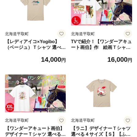
】 BRTV105-2
北海道平取町
北海道平取町
【レディアイコ×Yogibo】
TVで紹介！【ワンダーアキュ
（ベージュ）Ｔシャツ 選べる
ート画伯】作 絵画Ｔシャツ
3サイズ【L】【ふるさと納税
選べる５サイズ【L】【ふる
14,000
16,000
人気 おすすめ ランキング 馬
さと納税 人気 おすすめ ラン
円
円
競馬 競走馬 引退馬 レディア
キング 馬 競馬 競走馬 引退馬
イコ アイコ Tシャツ シャツ
ワンダーアキュート Tシャツ
服 生活 日高 北海道 平取町
シャツ 服 画伯 生活 日高 北
送料無料】 BRTV440-2
海道 平取町 びらとり 送料無
料】 BRTV211-3
北海道平取町
北海道平取町
【ワンダーアキュート画伯】
【ラニ】デザイナーＴシャツ
デザイナーＴシャツ 選べる５
選べる４サイズ【Ｓ】【ふる