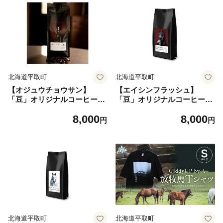
北海道平取町
北海道平取町
【オジュウチョウサン】
【エイシンフラッシュ】
「豆」オリジナルコーヒー
「豆」オリジナルコーヒー
函館美鈴コーヒーコラボ 【ふ
函館美鈴コーヒーコラボ 【ふ
8,000
8,000
るさと納税 人気 おすすめ ラ
るさと納税 人気 おすすめ ラ
円
円
ンキング 馬 競馬 競走馬 引退
ンキング 馬 競馬 競走馬 引退
馬 オジュウチョウサン グッ
馬 エイシンフラッシュ グッ
ズ 珈琲 コーヒー豆 日高 北海
ズ 珈琲 コーヒー豆 日高 北海
道 平取町 送料無料】 BRTV0
道 平取町 送料無料】 BRTV0
50-2
51-2
北海道平取町
北海道平取町