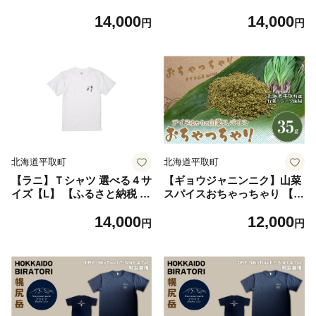
サイズ【XXL】【ふるさと納
さと納税 人気 おすすめ ラン
14,000
14,000
税 人気 おすすめ ランキング
キング 馬 競馬 競走馬 引退馬
円
円
馬 競馬 競走馬 引退馬 ワンダ
ラニ クレイジーホース Tシャ
ーアキュート Tシャツ シャツ
ツ シャツ 馬八 服 生活 日高
服 生活 日高 北海道 平取町
北海道 平取町 送料無料】 BR
びらとり 送料無料】 BRTV2
TV401-1
12-5
北海道平取町
北海道平取町
【ラニ】Ｔシャツ 選べる４サ
【ギョウジャニンニク】山菜
イズ【L】 【ふるさと納税 人
スパイスおちゃっちゃり 【
気 おすすめ ランキング 馬 競
ふるさと納税 人気 おすすめ
14,000
12,000
馬 競走馬 引退馬 ラニ クレイ
ランキング にんにく 行者ニ
円
円
ジーホース Tシャツ シャツ
ンニク 行者ニンニク 行者に
服 生活 日高 北海道 平取町
んにく 行者にんにく ニンニ
送料無料】 BRTV400-3
ク 山菜 おかず 北海道 平取町
送料無料 】 BRTN001