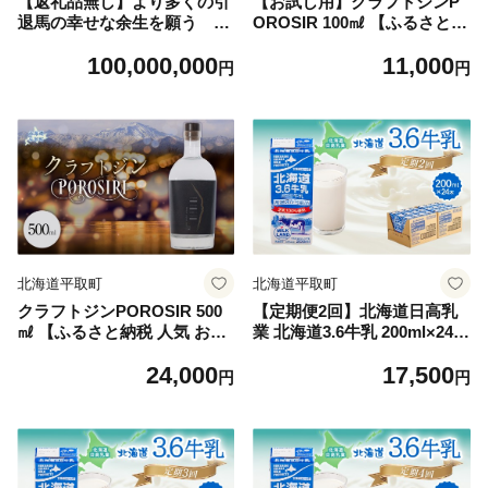
【返礼品無し】より多くの引
【お試し用】クラフトジンP
退馬の幸せな余生を願う Yo
OROSIR 100㎖ 【ふるさと納
giboヴェルサイユリゾートフ
税 人気 おすすめ ランキング
100,000,000
11,000
ァーム（1億円コース）【ふ
酒 お酒 ご当地 ジン クラフト
円
円
るさと納税 人気 おすすめ ラ
ジン 贈り物 ギフト 幌尻岳 北
ンキング 馬 競馬 競走馬 引退
海道 平取町 送料無料】BRT
馬 高齢馬 養老牧場 北海道 平
Q012
取町 送料無料】BRTV024-08
北海道平取町
北海道平取町
クラフトジンPOROSIR 500
【定期便2回】北海道日高乳
㎖ 【ふるさと納税 人気 おす
業 北海道3.6牛乳 200ml×24
すめ ランキング 酒 お酒 ご当
【 ふるさと納税 人気 おすす
24,000
17,500
地 ジン クラフトジン 贈り物
め ランキング 牛乳 ミルク み
円
円
ギフト 幌尻岳 北海道 平取町
るく 常温 カルシウム 健康 朝
送料無料】BRTQ013
食 栄養 ドリンク 飲料 国産
北海道牛乳 北海道日高乳業
北海道 平取町 送料無料 】 B
RTR004