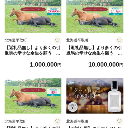
取町 びらとり 送料無料】BR
取町 びらとり 送料無料】BR
TV024-04
TV024-05
北海道平取町
北海道平取町
【返礼品無し】より多くの引
【返礼品無し】より多くの引
退馬の幸せな余生を願う Yo
退馬の幸せな余生を願う Yo
giboヴェルサイユリゾートフ
giboヴェルサイユリゾートフ
1,000,000
10,000,000
ァーム（100万円コース）
ァーム（1,000万円コース）
円
円
【ふるさと納税 人気 おすす
【ふるさと納税 人気 おすす
め ランキング 馬 競馬 競走馬
め ランキング 馬 競馬 競走馬
引退馬 高齢馬 養老牧場 北海
引退馬 高齢馬 養老牧場 北海
道 平取町 びらとり 送料無
道 平取町 びらとり 送料無
料】BRTV024-06
料】BRTV024-07
北海道平取町
北海道平取町