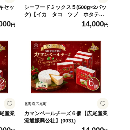
キセッ
シーフードミックス５(500g×2パッ
ク)【イカ タコ ツブ ホタテ
エビ 冷凍 時短 便利 お手軽
000
14,000
円
円
新鮮 海鮮 広尾町 北海道 広尾
産業流通振興公社】(0047)
北海道広尾町
広尾産業
カマンベールチーズ６個【広尾産業
流通振興公社】(0031)