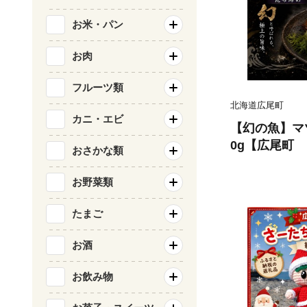
お米・パン
お肉
フルーツ類
北海道広尾町
カニ・エビ
【幻の魚】マ
0g【広尾町
おさかな類
凍 北海道 
魚 広尾産業
お野菜類
7）
たまご
お酒
お飲み物