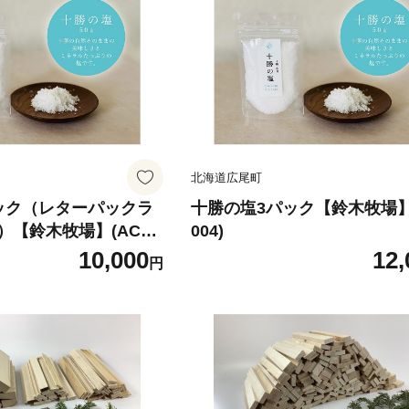
北海道広尾町
ック（レターパックラ
十勝の塩3パック【鈴木牧場】(
【鈴木牧場】(AC00
004)
10,000
12,
円