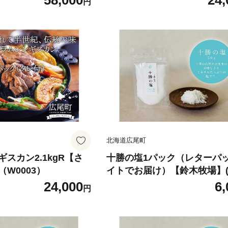
58,000
24,
円
北海道広尾町
スカン2.1kgR【さ
十勝の塩1パック（レターパ
W0003）
イトでお届け）【鈴木牧場】(A
01)
24,000
6,
円