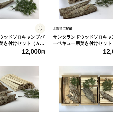
北海道広尾町
ウッドソロキャンプバ
サンタランドウッドソロキャ
焚き付けセット（Ａ）
ーベキュー用焚き付けセット
木工場】（AE000
【株式会社神野木工場】（AE
12,000
12,
円
2）