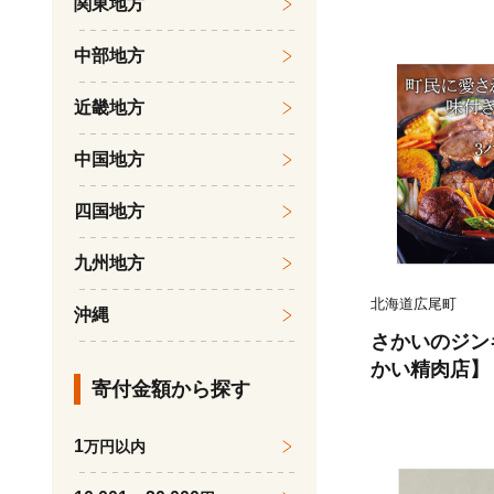
関東地方
中部地方
近畿地方
中国地方
四国地方
九州地方
北海道広尾町
沖縄
さかいのジンギ
かい精肉店】（
寄付金額から探す
1
万円以内