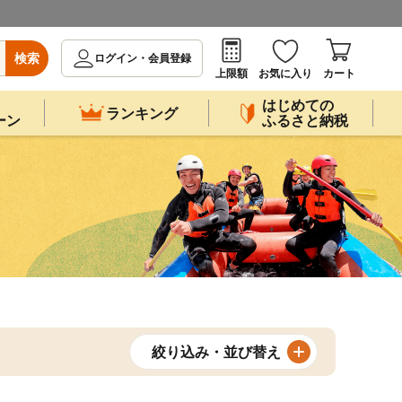
検索
ログイン・会員登録
上限額
お気に入り
カート
はじめての
ランキング
ーン
ふるさと納税
絞り込み・並び替え