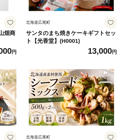
北海道広尾町
山畑商
サンタのまち焼きケーキギフトセッ
ト【光香堂】(H0001)
000
13,000
円
円
北海道広尾町