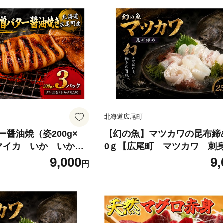
北海道広尾町
醤油焼（姿200g×
【幻の魚】マツカワの昆布締
マイカ いか いか焼
0ｇ【広尾町 マツカワ 刺
 ふるさと納税 おす
凍 北海道 海の幸 昆布 
9,000
9,
円
 人気 北海道産 海
魚 広尾産業流通振興公社】（
7)
6）