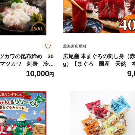
北海道広尾町
ツカワの昆布締め 30
広尾産 本まぐろの刺し身（赤
 マツカワ 刺身 冷
g）【まぐろ 国産 天然 
海の幸 昆布 高級
ロ 黒マグロ クロマグロ 
10,000
9,
円
流通振興公社】（013
ろ 冷凍 池下産業株式会社】
0016)