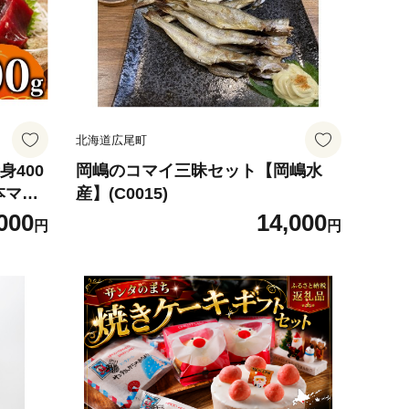
北海道広尾町
身400
岡嶋のコマイ三昧セット【岡嶋水
本マグ
産】(C0015)
黒まぐ
000
14,000
円
円
(AM