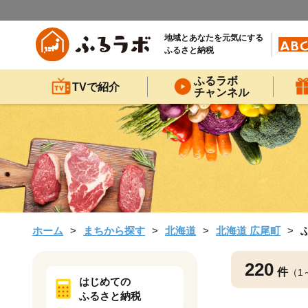
地域とあなたを元気にする
ふるさと納税
ふるラボ
TVで紹介
チャンネル
ホーム
まちから探す
北海道
北海道 広尾町
220
件
（1
はじめての
ふるさと納税