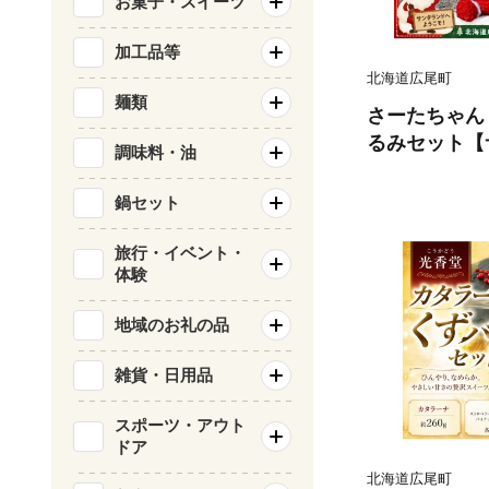
お菓子・スイーツ
加工品等
北海道広尾町
麺類
さーたちゃん
るみセット【
調味料・油
ンド 編みぐ
形 かわいい
鍋セット
社】（0134）
旅行・イベント・
体験
地域のお礼の品
雑貨・日用品
スポーツ・アウト
ドア
北海道広尾町