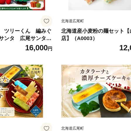
北海道広尾町
 ツリーくん 編みぐ
北海道産小麦粉の麺セット【
サンタ 広尾サンタラ
店】（A0003）
るみ あみぐるみ 人
16,000
12,
円
 広尾産業流通振興公
北海道広尾町