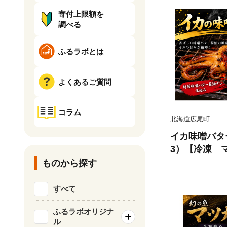
寄付上限額を
調べる
ふるラボとは
よくあるご質問
コラム
北海道広尾町
イカ味噌バター
3）【冷凍 
き イカ焼き
ものから探す
すめ 返礼品
産物】(AM001
すべて
ふるラボオリジナ
ル