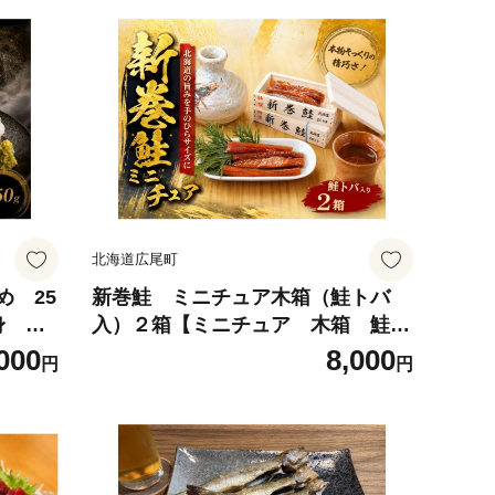
北海道広尾町
め 25
新巻鮭 ミニチュア木箱（鮭トバ
身 冷
入）２箱【ミニチュア 木箱 鮭
高級
さけ サケ 北海道 海産物 珍
000
8,000
円
円
013
味 魚介類 贈り物 お土産 イン
テリア 小物入れ 十勝製函】(AP
0001)