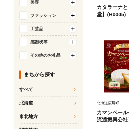
美容
カタラーナと
堂】(H0005)
ファッション
工芸品
感謝状等
その他のお礼品
まちから探す
すべて
北海道
北海道広尾町
カマンベール
東北地方
流通振興公社】(