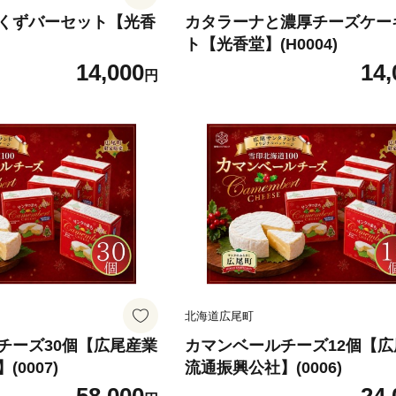
くずバーセット【光香
カタラーナと濃厚チーズケー
ト【光香堂】(H0004)
14,000
14,
円
北海道広尾町
チーズ30個【広尾産業
カマンベールチーズ12個【
0007)
流通振興公社】(0006)