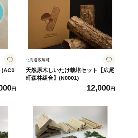
北海道広尾町
AC0
天然原木しいたけ栽培セット【広尾
町森林組合】(N0001)
000
12,000
円
円