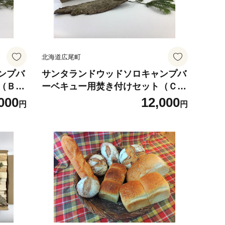
北海道広尾町
ンプバ
サンタランドウッドソロキャンプバ
（Ｂ）
ーベキュー用焚き付けセット（Ｃ）
000
【株式会社神野木工場】（AE000
000
12,000
円
円
3）