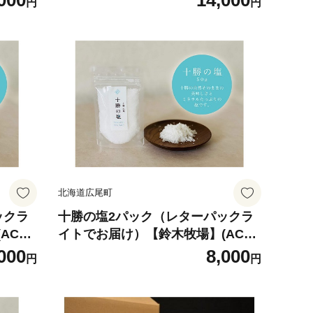
000
14,000
円
円
北海道広尾町
ックラ
十勝の塩2パック（レターパックラ
C00
イトでお届け）【鈴木牧場】(AC00
02)
000
8,000
円
円