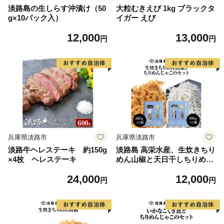
淡路島の生しらす沖漬け（50
大粒むきえび 1kg ブラックタ
g×10パック入）
イガー えび
12,000
13,000
円
円
兵庫県淡路市
兵庫県淡路市
淡路牛ヘレステーキ 約150g
淡路島 高栄水産、生炊きちり
×4枚 ヘレステーキ
めん山椒と天日干しちりめん
じゃこのセット 300g×2箱
24,000
12,000
円
円