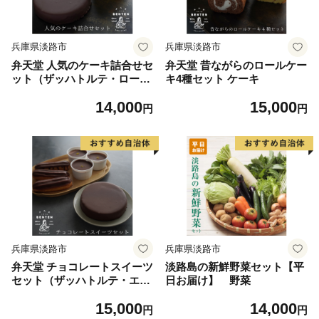
兵庫県淡路市
兵庫県淡路市
弁天堂 人気のケーキ詰合せセ
弁天堂 昔ながらのロールケー
ット（ザッハトルテ・ロー
キ4種セット ケーキ
ル・チーズ）
14,000
15,000
円
円
兵庫県淡路市
兵庫県淡路市
弁天堂 チョコレートスイーツ
淡路島の新鮮野菜セット【平
セット（ザッハトルテ・エク
日お届け】 野菜
レア・チョコレートムース）
15,000
14,000
円
円