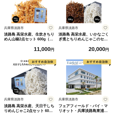
兵庫県淡路市
兵庫県淡路市
淡路島 高栄水産、生炊きちり
淡路島 高栄水産、いかなごく
めん山椒2点セット 600g（30
ぎ煮とちりめんじゃこのセッ
0g×2箱）
ト 600g（300g×2箱）
11,000
20,000
円
円
兵庫県淡路市
兵庫県淡路市
淡路島 高栄水産、天日干しち
フェアフィールド・バイ・マ
りめんじゃこ2点セット 600g
リオット・兵庫淡路島東浦で