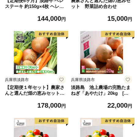
【定期便6ヶ月】淡路牛 ヘレ
農家さんと選んだ畑の恵みセ
ステーキ 約150g×4枚 ヘレス
ット 野菜詰め合わせ
テーキ
144,000
15,000
円
円
兵庫県淡路市
兵庫県淡路市
【定期便１年セット】農家さ
淡路島 池上農場の完熟たま
んと選んだ畑の恵みセット
ねぎ「あやたけ」20kg [玉
野菜詰め合わせ
ねぎ 産地直送 玉ねぎ]
178,000
22,000
円
円