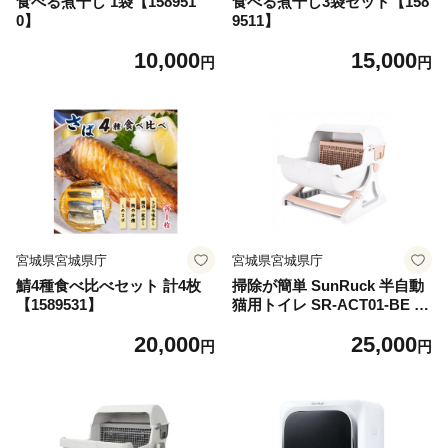
食べる煮干し 1袋【158951
食べる煮干し3袋セット【158
0】
9511】
10,000
15,000
円
円
宮城県宮城県庁
宮城県宮城県庁
鯖4種食べ比べセット 計4枚
掃除が簡単 SunRuck 半自動
【1589531】
猫用トイレ SR-ACT01-BE ベ
ージュ【1592041】
20,000
25,000
円
円