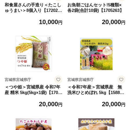
和食屋さんの手造り＜たこし
お魚朝ごはんセット!5種類×
ゅうまい＞8個入り【172021
各2袋(合計10袋)【1705263】
3】
10,000
20,000
円
円
宮城県宮城県庁
宮城県宮城県庁
＜つや姫＞宮城県産 令和7年
＜令和7年産＞宮城県産 無
産 精米 5kg(5kg×1袋)【1700
洗米ひとめぼれ 5kg【158890
763】
1】
20,000
20,000
円
円