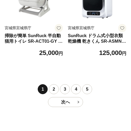
宮城県宮城県庁
宮城県宮城県庁
掃除が簡単 SunRuck 半自動
SunRuck ドラム式小型衣類
猫用トイレ SR-ACT01-GY グ
乾燥機 乾きくん SR-ASMN2
レー【1592042】
06-W ホワイト【1592114】
25,000
125,000
円
円
1
2
3
4
5
次へ