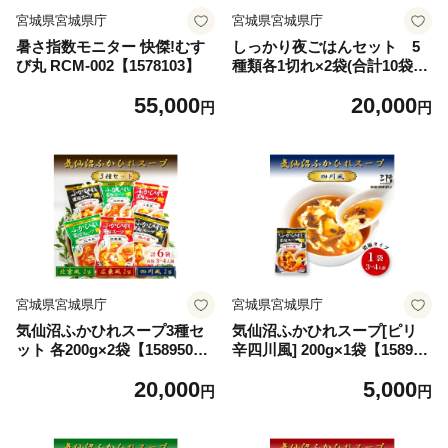
宮城県宮城県庁
宮城県宮城県庁
暑さ指数モニター 快傑!むす
しっかり夜ごはんセット 5
び丸 RCM-002【1578103】
種類各1切れ×2袋(合計10袋)
【1588262】
55,000
20,000
円
円
宮城県宮城県庁
宮城県宮城県庁
気仙沼ふかひれスープ3種セ
気仙沼ふかひれスープ[ピリ
ット 各200g×2袋【158950
辛四川風] 200g×1袋【158950
3】
4】
20,000
5,000
円
円