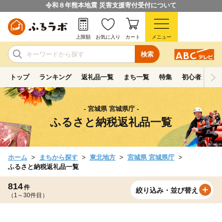
令和８年熊本地震 災害支援寄付受付について
上限額
お気に入り
カート
メニュー
検索
トップ
ランキング
返礼品一覧
まち一覧
特集
初心者ガイド
- 宮城県 宮城県庁 -
ふるさと納税返礼品一覧
ホーム
まちから探す
東北地方
宮城県 宮城県庁
ふるさと納税返礼品一覧
814
件
絞り込み・並び替え
（1～30件目）