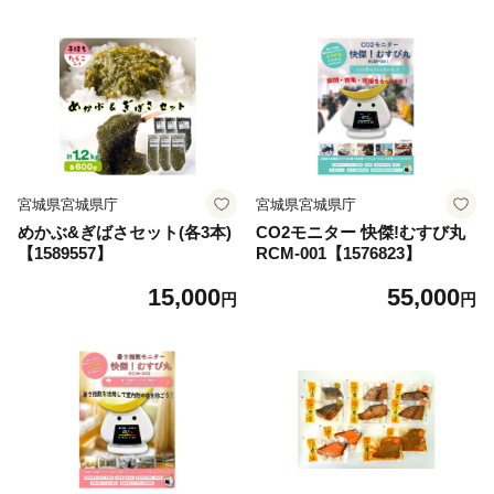
宮城県宮城県庁
宮城県宮城県庁
めかぶ&ぎばさセット(各3本)
CO2モニター 快傑!むすび丸
【1589557】
RCM-001【1576823】
15,000
55,000
円
円