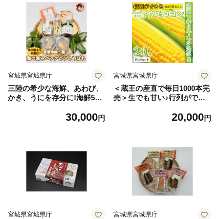
宮城県宮城県庁
宮城県宮城県庁
三陸の希少な海鮮、あわび、
＜蔵王の産直で毎日1000本完
かき、うにを存分に!海鮮5
売＞生でも甘い♪行列ができ
種・海の恵みパック&ひとめ
るトウモロコシ『夢みらい』
30,000
20,000
ぼれ(精米)2合セット【17067
20本【1500620】
円
円
70】
宮城県宮城県庁
宮城県宮城県庁