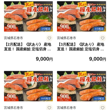
宮城県石巻市
宮城県石巻市
【2月配送】《訳あり》 産地
【3月配送】《訳あり》 産地
直送！ 国産銀鮭 定塩切身 0.9
直送！ 国産銀鮭 定塩切身 0.9
kg 冷凍 銀鮭 切り身 サケ 家
kg 冷凍 銀鮭 切り身 サケ 家
9,000
9,000
庭用 塩鮭 宮城県 石巻市
庭用 塩鮭 宮城県 石巻市
円
円
宮城県石巻市
宮城県石巻市