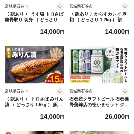
宮城県石巻市
宮城県石巻市
〈 訳あり 〉 うす塩 トロさば
〈 訳あり 〉からすカレイ 厚
腹骨取り 切身 （ どっさり 1k
切 （ どっさり 1.2kg ） 訳ア
g ） 訳アリ さば サバ 鯖 切り
リ カラスガレイ かれい カレ
14,000
14,000
身 カット 塩味 魚 魚介 魚介
イ 切り身 切身 カット 魚 魚
円
円
類 海鮮 バラ凍結 宮城県 宮城
介 魚介類 海鮮 宮城県 宮城
石巻市 石巻
石巻市 石巻
宮城県石巻市
宮城県石巻市
〈 訳あり 〉 トロさば みりん
石巻産クラフトビール 石巻粟
漬 （ どっさり 1.5kg ） 訳ア
野蒲鉾店の笹かまセット クラ
リ さば サバ 鯖 切り身 カッ
フトビール ビール 缶ビール
14,000
26,000
ト 漬魚 魚 魚介 魚介類 海鮮
蒲鉾 笹かまぼこ セット 笹か
円
円
宮城県 宮城 石巻市 石巻
ま 笹蒲鉾 小笹チーズ バジル
小笹チーズ おつまみ おかず
宮城県 宮城