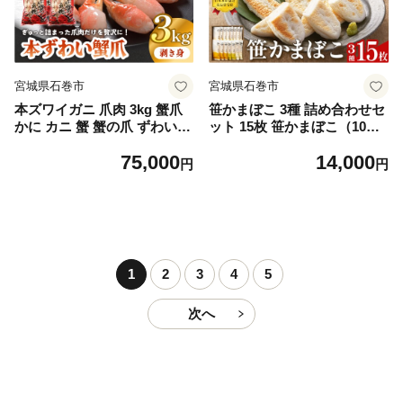
宮城県石巻市
宮城県石巻市
本ズワイガニ 爪肉 3kg 蟹爪
笹かまぼこ 3種 詰め合わせセ
かに カニ 蟹 蟹の爪 ずわいが
ット 15枚 笹かまぼこ（10
に 冷凍 海鮮 魚介類
枚） チーズ笹かまぼこ （5
75,000
14,000
枚） 詰め合わせ 蒲鉾 かまぼ
円
円
こ 人気 練り物 笹かま 家庭用
蒲鉾セット お取り寄せ 贈り
物 宮城県 宮城 石巻市 石巻
高政
1
2
3
4
5
次へ