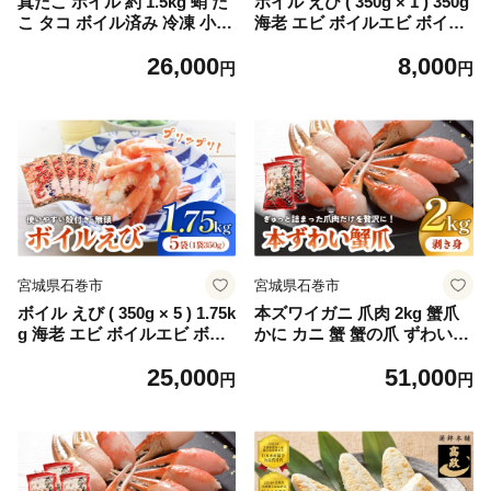
真たこ ボイル 約 1.5kg 蛸 た
ボイル えび ( 350g × 1 ) 350g
こ タコ ボイル済み 冷凍 小分
海老 エビ ボイルエビ ボイル
け CAS凍結 海鮮 魚介類
済 プリプリ 殻付 無頭 海鮮
26,000
8,000
魚介類 シュリンプ
円
円
宮城県石巻市
宮城県石巻市
ボイル えび ( 350g × 5 ) 1.75k
本ズワイガニ 爪肉 2kg 蟹爪
g 海老 エビ ボイルエビ ボイ
かに カニ 蟹 蟹の爪 ずわいが
ル済 プリプリ 殻付 無頭 海鮮
に 冷凍 海鮮 魚介類
25,000
51,000
魚介類 シュリンプ
円
円