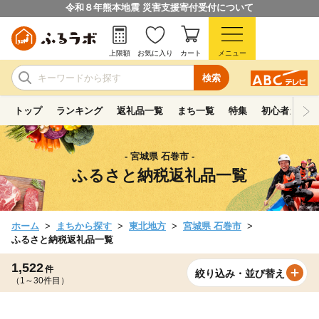
令和８年熊本地震 災害支援寄付受付について
上限額
お気に入り
カート
メニュー
検索
トップ
ランキング
返礼品一覧
まち一覧
特集
初心者ガイド
- 宮城県 石巻市 -
ふるさと納税返礼品一覧
ホーム
まちから探す
東北地方
宮城県 石巻市
ふるさと納税返礼品一覧
1,522
件
絞り込み・並び替え
（1～30件目）