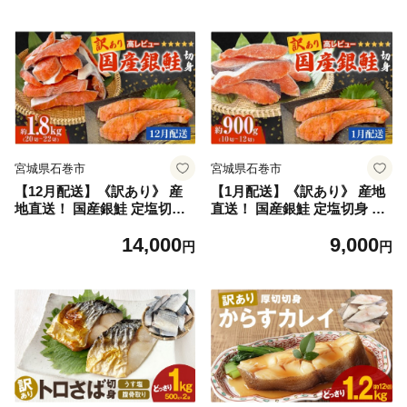
宮城県石巻市
宮城県石巻市
【12月配送】《訳あり》 産
【1月配送】《訳あり》 産地
地直送！ 国産銀鮭 定塩切身
直送！ 国産銀鮭 定塩切身 0.9
1.8kg 冷凍 銀鮭 切り身 サケ
kg 冷凍 銀鮭 切り身 サケ 家
14,000
9,000
家庭用 塩鮭 宮城県 石巻市
庭用 塩鮭 宮城県 石巻市
円
円