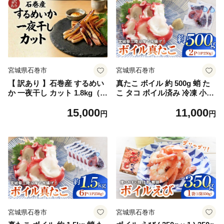
宮城県石巻市
宮城県石巻市
【 訳あり 】石巻産 するめい
真たこ ボイル 約 500g 蛸 た
か 一夜干し カット 1.8kg（1
こ タコ ボイル済み 冷凍 小分
80g×10パック） スルメイカ
け CAS凍結 海鮮 魚介類
15,000
11,000
いか イカ 烏賊 一夜干 訳アリ
円
円
小分け 魚介 魚介類 おつまみ
おかず 宮城県 宮城 石巻市 石
巻
宮城県石巻市
宮城県石巻市