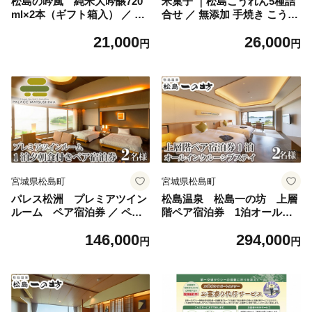
松島の吟風 純米大吟醸720
米菓子 ｜松島こうれん5種詰
ml×2本（ギフト箱入） ／ 純
合せ ／ 無添加 手焼き こうれ
米大吟醸 720ml×2 日本酒 ギ
ん 5種 詰合せ 香ばしい 素材
21,000
26,000
フト 箱入り 地酒 松島 海辺
の旨み おやつ お土産 和スナ
円
円
お取り寄せ 飲み比べ 食中酒
ック サクッと 食感 お取り寄
1800ml未満 高級 酒 プレゼン
せ 口コミ No.106
ト No.105
宮城県松島町
宮城県松島町
パレス松洲 プレミアツイン
松島温泉 松島一の坊 上層
ルーム ペア宿泊券 ／ ペア
階ペア宿泊券 1泊オールイ
宿泊券 プレミアツイン 宿泊
ンクルーシブステイ ／5階デ
146,000
294,000
2名分 海側 客室 ホテル パレ
ラックスツイン 45平米 オー
円
円
ス松洲 温泉旅館 旅行チケッ
シャンビュー 水上庭園 大き
ト おでかけ 癒しステイ 口コ
な窓 シモンズ社マットレス
ミ 朝食付き リラックス No.1
プライベートライブラリー 露
11
天風呂 岩塩岩盤浴 ロウリュ
サウナ 出来立て料理 地酒 厳