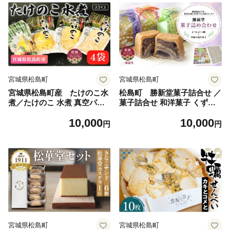
宮城県松島町
宮城県松島町
宮城県松島町産 たけのこ水
松島町 勝新堂菓子詰合せ ／
煮／たけのこ 水煮 真空パッ
菓子詰合せ 和洋菓子 くずき
ク 松島 4袋 まるまんま 乱切
り どら焼き 手づくり おやつ
10,000
10,000
り 千切り お刺身たけのこ 旬
勝新堂 スイーツ 和菓子 洋菓
円
円
食材 山菜 お取り寄せ 料理用
子 詰め合わせ お取り寄せ 手
口コミ No.010
土産 素材の味 口コミ No.011
宮城県松島町
宮城県松島町