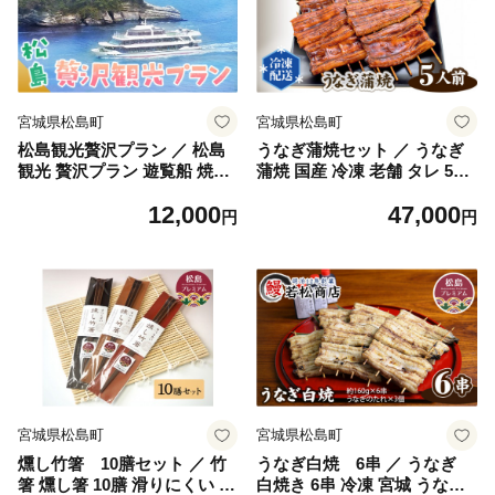
宮城県松島町
宮城県松島町
松島観光贅沢プラン ／ 松島
うなぎ蒲焼セット ／ うなぎ
観光 贅沢プラン 遊覧船 焼き
蒲焼 国産 冷凍 老舗 タレ 5人
牡蠣 笹かまぼこ 手焼き 体験
前 140g×5 自宅ごはん 香ばし
12,000
47,000
2名 観光チケット 海クルーズ
い 本格 食べ方 お取り寄せ ギ
円
円
アクティビティ おでかけ 口
フト 贈答 口コミ No.026
コミ お土産 No.044
宮城県松島町
宮城県松島町
燻し竹箸 10膳セット ／ 竹
うなぎ白焼 6串 ／ うなぎ
箸 燻し箸 10膳 滑りにくい 丈
白焼き 6串 冷凍 宮城 うなぎ