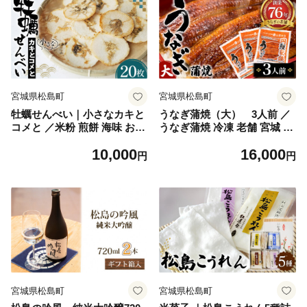
宮城県松島町
宮城県松島町
牡蠣せんべい｜小さなカキと
うなぎ蒲焼（大） 3人前 ／
コメと ／米粉 煎餅 海味 おや
うなぎ蒲焼 冷凍 老舗 宮城 90
つ おつまみ 磯の風味 サクッ
g×3 3人前 タレ 香ばしい 本
10,000
16,000
と 海鮮スナック お取り寄せ
格 和食 自宅ごはん お取り寄
円
円
ギフト 口コミ No.099
せ 贈答 ギフト 口コミ ふるさ
と納税 No.104
宮城県松島町
宮城県松島町