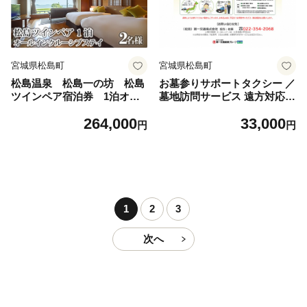
選ワイン 記念日旅行 有効期
限1年 No.114
宮城県松島町
宮城県松島町
松島温泉 松島一の坊 松島
お墓参りサポートタクシー ／
ツインペア宿泊券 1泊オー
墓地訪問サービス 遠方対応
ルインクルーシブステイ ／
指定日対応 水鉢手入れ 花立
264,000
33,000
温泉宿 泊まる 旅館 宿泊券 松
て手入れ 線香台手入れ 合掌
円
円
島 温泉 リゾート オールイン
写真撮影 事前事後確認 報告
クルーシブ 絶景 客室 海ビュ
書提出 電話連絡 メール連絡
ー 旅プラン 食事付き ドリン
日程相談 帰省困難 多忙な家
ク付き ラウンジ利用付き 大
族 No.116
人旅 カップル旅行 家族旅行
リラックス 眺望 和室 No.115
1
2
3
次へ