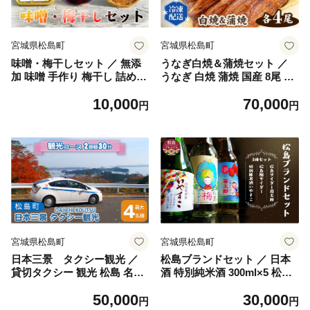
宮城県松島町
宮城県松島町
味噌・梅干しセット ／ 無添
うなぎ白焼＆蒲焼セット ／
加 味噌 手作り 梅干し 詰め合
うなぎ 白焼 蒲焼 国産 8尾 冷
わせ 発酵 調味料 食卓 贈答
凍 伝統タレ 香ばしい 素材の
10,000
70,000
ギフト 自然塩 発酵食品 朝ご
旨み 自宅ごはん お取り寄せ
円
円
はん 昼食 お弁当 お取り寄せ
ギフト 贈答 口コミ 日本料理
ご飯のお供 簡単調理 伝統食
No.066
品 No.060
宮城県松島町
宮城県松島町
日本三景 タクシー観光 ／
松島ブランドセット ／ 日本
貸切タクシー 観光 松島 名所
酒 特別純米酒 300ml×5 松島
五大堂 瑞巌寺 観覧亭 旅行ツ
梅サイダー 340ml×5 苺太郎
50,000
30,000
アー 体験チケット 2時間30分
サイダー 340ml×5 ご当地ド
円
円