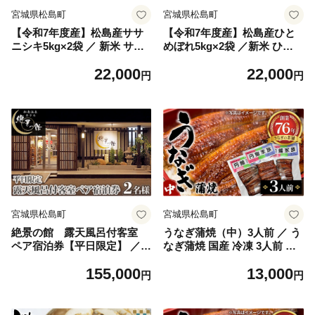
宮城県松島町
宮城県松島町
【令和7年度産】松島産ササ
【令和7年度産】松島産ひと
ニシキ5kg×2袋 ／ 新米 ササ
めぼれ5kg×2袋 ／新米 ひと
ニシキ 10kg 松島 産地直送 精
めぼれ 精米 10kg 5kg×2 香り
22,000
22,000
米 5kg×2 食味 炊き方 合うお
甘み ふっくら 食感 日常ごは
円
円
かず 毎日ごはん ふっくら 甘
ん お取り寄せ 炊き立てごは
み 食感 ギフト お取り寄せ 口
ん 口コミ お米 ほくほく No.0
コミ No.092
93
宮城県松島町
宮城県松島町
絶景の館 露天風呂付客室
うなぎ蒲焼（中）3人前 ／ う
ペア宿泊券【平日限定】 ／
なぎ蒲焼 国産 冷凍 3人前 タ
露天風呂 客室 ペア宿泊券 平
レ 香ばしい 自宅ごはん お取
155,000
13,000
日限定 絶景の館 松島 温泉 2
り寄せ 和食 骨なし 本格 焼き
円
円
名分 海景色 ホテル 旅行チケ
方 口コミ ギフト 贈答 No.098
ット 癒しステイ おでかけ 口
コミ No.097