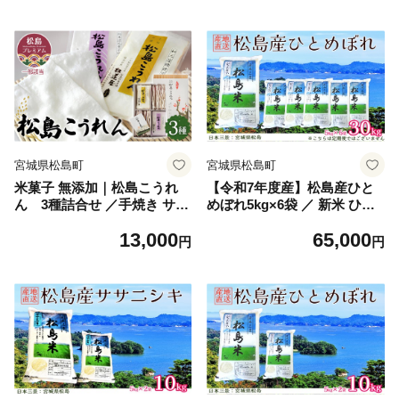
最大4名 旅ドライブ 観光プラ
リンク 飲み比べ お取り寄せ
ン おでかけ No.071
15本セット 食卓 おつまみ 口
コミ No.078
宮城県松島町
宮城県松島町
米菓子 無添加｜松島こうれ
【令和7年度産】松島産ひと
ん 3種詰合せ ／手焼き ササ
めぼれ5kg×6袋 ／ 新米 ひと
ニシキ 松島 名物 こうれん 3
めぼれ 30kg 5kg×6袋 精米 玄
13,000
65,000
種詰合せ お土産 おやつ お取
米 食味 炊き立て ごはん 甘み
円
円
り寄せ 焼き菓子 和スナック
香り 日常食 お取り寄せ 口コ
素材の味 口コミ No.083
ミ No.086