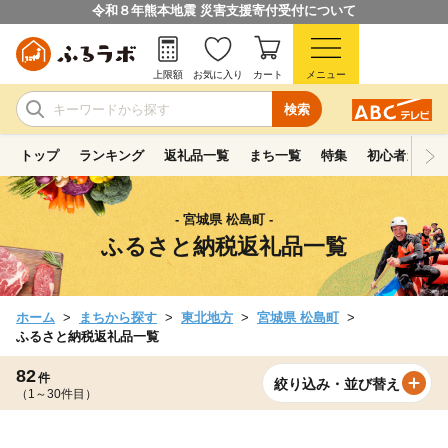
令和８年熊本地震 災害支援寄付受付について
上限額
お気に入り
カート
メニュー
検索
トップ
ランキング
返礼品一覧
まち一覧
特集
初心者ガイド
- 宮城県 松島町 -
ふるさと納税返礼品一覧
ホーム
まちから探す
東北地方
宮城県 松島町
ふるさと納税返礼品一覧
82
件
絞り込み・並び替え
（1～30件目）