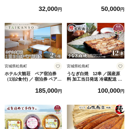
夫 軽い 和食 食器セット 台所
魚 自宅調理 皮パリ 食べ比べ
32,000
50,000
用品 お取り寄せ ギフト 日常
お取り寄せ ギフト 贈答 口コ
円
円
使い 竹製品 手仕事 口コミ N
ミ うなぎ専門 No.056
o.029
宮城県松島町
宮城県松島町
ホテル大観荘 ペア宿泊券
うなぎ白焼 12串 ／国産原
（1泊2食付) ／ 宿泊券 ペア 1
料 加工当日発送 冷蔵配送 約
泊2食 ホテル大観荘 海辺ステ
160g 大容量 香ばしい香り 繊
185,000
100,000
イ 温泉旅館 2名分 絶景 朝夕
細な風味 素材の旨み 地域認
円
円
食 旅行チケット おでかけ カ
定品 添付調味料 お届け日指
ップル旅 家族旅行 口コミ N
定 時間指定 発送前連絡 家飲
o.034
み 家族の食卓 No.057