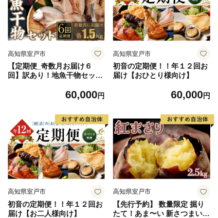
高知県室戸市
高知県室戸市
【定期便_奇数月お届け６
初音の定期便！！年１２回お
回】訳あり！地魚干物セット
届け【おひとり様向け】
約１．５ｋｇ
60,000
60,000
円
円
高知県室戸市
高知県室戸市
初音の定期便！！年１２回お
【先行予約】 数量限定 掘り
届け【お二人様向け】
たて！あま〜い 新さつまいも