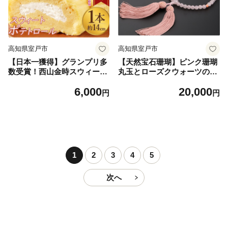
高知県室戸市
高知県室戸市
【日本一獲得】グランプリ多
【天然宝石珊瑚】ピンク珊瑚
数受賞！西山金時スウィート
丸玉とローズクウォーツの片
ポテトロール ご当地スイーツ
手数珠
6,000
20,000
洋菓子
円
円
1
2
3
4
5
次へ