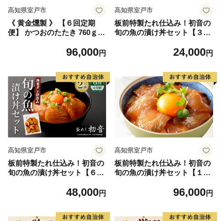
高知県室戸市
高知県室戸市
《 黄金燻製 》 【６回定期
板前特製たれ仕込み！初音の
便】 かつおのたたき 760ｇ以
旬の魚の漬け丼セット【３回
上(海洋深層水の塩付き)（大
定期便】
96,000
24,000
きめ２節） 惣菜 詰め合わせ
円
円
高知 真空 小分け 個包装 魚介
類 海産物 かつお カツオ 鰹
鰹のタタキ 刺身 家庭用 訳あ
り わら焼き 海鮮 冷凍 高知県
室戸 偶数 隔月 定期便
高知県室戸市
高知県室戸市
板前特製たれ仕込み！初音の
板前特製たれ仕込み！初音の
旬の魚の漬け丼セット【６回
旬の魚の漬け丼セット【１２
定期便】
回定期便】
48,000
96,000
円
円