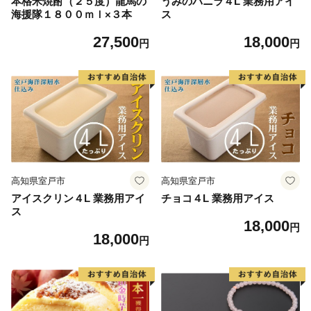
本格米焼酎（２５度）龍馬の
うみのバニラ４L 業務用アイ
海援隊１８００ｍｌ×３本
ス
27,500
18,000
円
円
高知県室戸市
高知県室戸市
アイスクリン４L 業務用アイ
チョコ４L 業務用アイス
ス
18,000
円
18,000
円