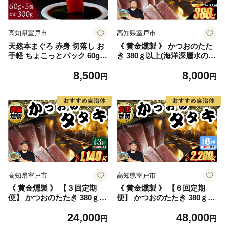
高知県室戸市
高知県室戸市
天然本まぐろ 赤身 切落し お
《 黄金燻製 》 かつおのたた
手軽 ちょこっとパック 60g×
き 380ｇ以上(海洋深層水の塩
5パック 合計300g 食べきりサ
付き)（大きめ１節） 惣菜 詰
8,500
8,000
イズ 切り落とし お刺身 魚介
め合わせ 高知 真空 小分け 個
円
円
類 海鮮 小分け 魚 海産物 魚
包装 魚介類 海産物 かつお カ
貝 マグロ 高知県 簡単解凍 簡
ツオ 鰹 鰹のタタキ 刺身 家庭
単調理 惣菜 訳あり 規格外 不
用 訳あり わら焼き 海鮮 冷凍
揃い 冷凍
高知県 室戸
高知県室戸市
高知県室戸市
《 黄金燻製 》 【３回定期
《 黄金燻製 》 【６回定期
便】 かつおのたたき 380ｇ以
便】 かつおのたたき 380ｇ以
上(海洋深層水の塩付き)（大
上(海洋深層水の塩付き)（大
24,000
48,000
きめ１節） 惣菜 詰め合わせ
きめ１節） 惣菜 詰め合わせ
円
円