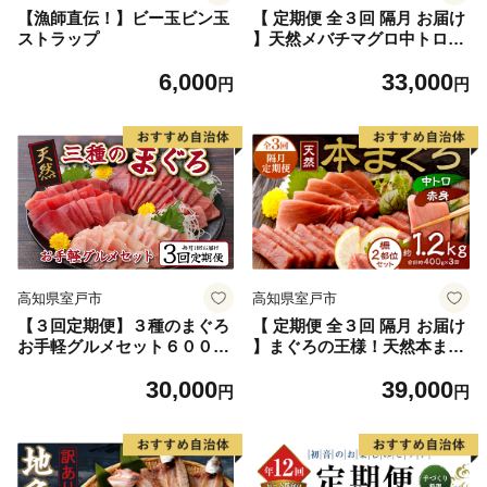
【漁師直伝！】ビー玉ビン玉
【 定期便 全３回 隔月 お届け
ストラップ
】天然メバチマグロ中トロセ
ット５００ｇ( ２カ月に１
6,000
33,000
回 合計３回 メバチマグロ
円
円
サク 柵 スライス 切り落とし
切落し 中トロ セット 天然 天
然まぐろ 天然マグロ まぐろ
鮪 刺身 お刺身 食べ比べ 魚
さかな 新鮮 高知 室戸 冷凍
瞬間冷凍 小分け 便利 )
高知県室戸市
高知県室戸市
【３回定期便】３種のまぐろ
【 定期便 全３回 隔月 お届け
お手軽グルメセット６００ｇ
】まぐろの王様！天然本まぐ
( ３か月連続 本マグロ ビンチ
ろ味わいセット(本鮪 サク 柵
30,000
39,000
ョウマグロ メバチマグロ ス
中トロ 赤身 鮪 刺身 お刺身
円
円
ライス 切り落とし 切落し 天
食べ比べ 魚 さかな 新鮮 高知
然 鮪 刺身 刺し身 食べ比べ
室戸 冷凍 瞬間冷凍 小分け 便
魚 さかな 高知 室戸 冷凍 小
利 )
分け 便利 )