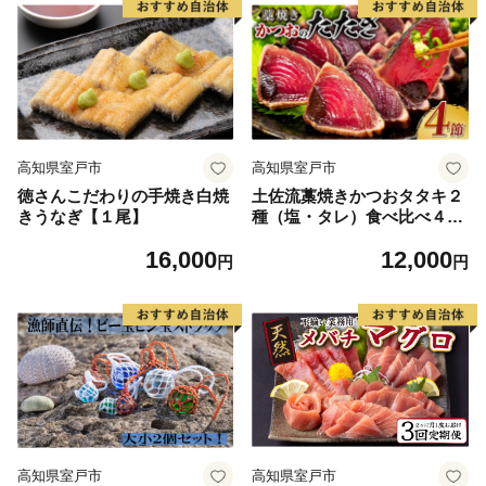
高知県室戸市
高知県室戸市
徳さんこだわりの手焼き白焼
土佐流藁焼きかつおタタキ２
きうなぎ【１尾】
種（塩・タレ）食べ比べ４節
セット かつおのたたき わら
16,000
12,000
焼き 高知 カツオ
円
円
高知県室戸市
高知県室戸市