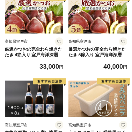
高知県室戸市
高知県室戸市
厳選かつおの完全わら焼きた
厳選かつおの完全わら焼きた
たき 4節入り 室戸海洋深層水
たき 5節入り 室戸海洋深層水
の塩付き かつおのたたき カ
の塩付き かつおのたたき カ
33,000
40,000
ツオのたたき 鰹 カツオ たた
ツオのたたき 鰹 カツオ たた
円
円
き 海鮮 冷凍
き 海鮮 冷凍
高知県室戸市
高知県室戸市