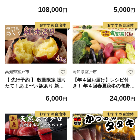
紅まさり 2.5kg 芋 さつま芋
108,000
5,000
野菜 サツマイモ 焼き芋 甘い
円
円
スイートポテト 旬 やさい 家
庭用
高知県室戸市
高知県室戸市
【 先行予約 】 数量限定 掘り
【年４回お届け】レシピ付
たて！あま〜い 訳あり 新さ
き！ 年４回春夏秋冬の旬野菜
つまいも 4kg 紅まさり 芋 さ
１０品お届け定期便
6,000
24,000
つま芋 野菜 サツマイモ 甘い
円
円
焼き芋 やきいも スイートポ
テト 旬 やさい 家庭用