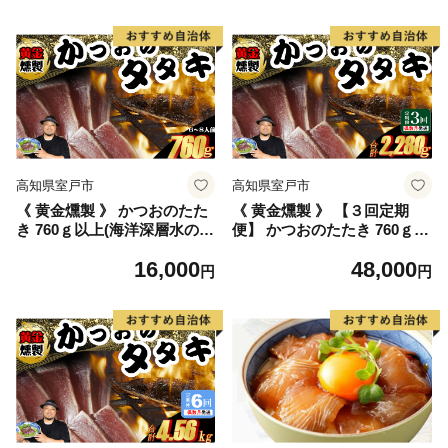
高知 真空 小分け 個包装 魚介
高知 真空 小分け 個包装 魚介
類 海産物 かつお カツオ 鰹
類 海産物 かつお カツオ 鰹
鰹のタタキ 刺身 家庭用 訳あ
鰹のタタキ 刺身 家庭用 訳あ
り わら焼き 海鮮 冷凍 高知県
り わら焼き 海鮮 冷凍 高知県
室戸 偶数 隔月 定期便
室戸 偶数 隔月 定期便
高知県室戸市
高知県室戸市
《 黄金燻製 》 かつおのたた
《 黄金燻製 》 【３回定期
き 760ｇ以上(海洋深層水の塩
便】 かつおのたたき 760ｇ以
付き)（大きめ２節） 惣菜 詰
上(海洋深層水の塩付き)（大
16,000
48,000
め合わせ 高知 真空 小分け 個
きめ２節） 惣菜 詰め合わせ
円
円
包装 魚介類 海産物 かつお カ
高知 真空 小分け 個包装 魚介
ツオ 鰹 鰹のタタキ 刺身 家庭
類 海産物 かつお カツオ 鰹
用 訳あり わら焼き 海鮮 冷凍
鰹のタタキ 刺身 家庭用 訳あ
高知県 室戸
り わら焼き 海鮮 冷凍 高知県
室戸 偶数 隔月 定期便