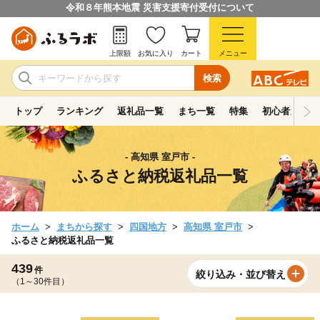
令和８年熊本地震 災害支援寄付受付について
上限額
お気に入り
カート
メニュー
検索
トップ
ランキング
返礼品一覧
まち一覧
特集
初心者ガイド
- 高知県 室戸市 -
ふるさと納税返礼品一覧
ホーム
まちから探す
四国地方
高知県 室戸市
ふるさと納税返礼品一覧
439
件
絞り込み・並び替え
（1～30件目）