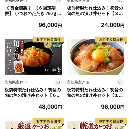
高知県室戸市
高知県室戸市
《 黄金燻製 》 【６回定期
板前特製たれ仕込み！初音の
便】 かつおのたたき 760ｇ以
旬の魚の漬け丼セット【３回
上(海洋深層水の塩付き)（大
定期便】
96,000
24,000
きめ２節） 惣菜 詰め合わせ
円
円
高知 真空 小分け 個包装 魚介
類 海産物 かつお カツオ 鰹
鰹のタタキ 刺身 家庭用 訳あ
り わら焼き 海鮮 冷凍 高知県
室戸 偶数 隔月 定期便
高知県室戸市
高知県室戸市
板前特製たれ仕込み！初音の
板前特製たれ仕込み！初音の
旬の魚の漬け丼セット【６回
旬の魚の漬け丼セット【１２
定期便】
回定期便】
48,000
96,000
円
円