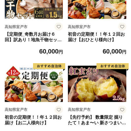
高知県室戸市
高知県室戸市
【定期便_奇数月お届け６
初音の定期便！！年１２回お
回】訳あり！地魚干物セット
届け【おひとり様向け】
約１．５ｋｇ
60,000
60,000
円
円
高知県室戸市
高知県室戸市
初音の定期便！！年１２回お
【先行予約】 数量限定 掘り
届け【お二人様向け】
たて！あま〜い 新さつまいも
紅まさり 2.5kg 芋 さつま芋