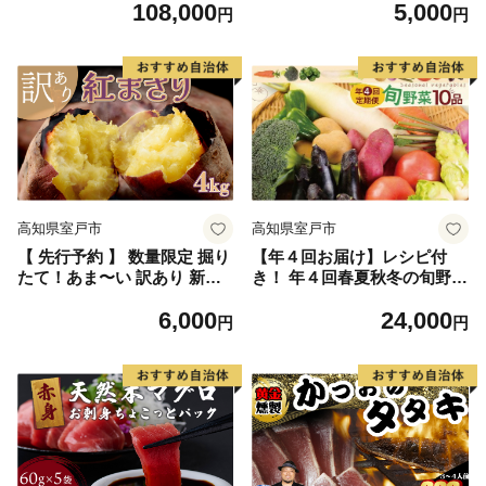
108,000
5,000
野菜 サツマイモ 焼き芋 甘い
円
円
スイートポテト 旬 やさい 家
庭用
高知県室戸市
高知県室戸市
【 先行予約 】 数量限定 掘り
【年４回お届け】レシピ付
たて！あま〜い 訳あり 新さ
き！ 年４回春夏秋冬の旬野菜
つまいも 4kg 紅まさり 芋 さ
１０品お届け定期便
6,000
24,000
つま芋 野菜 サツマイモ 甘い
円
円
焼き芋 やきいも スイートポ
テト 旬 やさい 家庭用