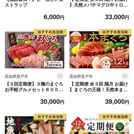
ストラップ
】天然メバチマグロ中トロセ
ット５００ｇ( ２カ月に１
6,000
33,000
回 合計３回 メバチマグロ
円
円
サク 柵 スライス 切り落とし
切落し 中トロ セット 天然 天
然まぐろ 天然マグロ まぐろ
鮪 刺身 お刺身 食べ比べ 魚
さかな 新鮮 高知 室戸 冷凍
瞬間冷凍 小分け 便利 )
高知県室戸市
高知県室戸市
【３回定期便】３種のまぐろ
【 定期便 全３回 隔月 お届け
お手軽グルメセット６００ｇ
】まぐろの王様！天然本まぐ
( ３か月連続 本マグロ ビンチ
ろ味わいセット(本鮪 サク 柵
30,000
39,000
ョウマグロ メバチマグロ ス
中トロ 赤身 鮪 刺身 お刺身
円
円
ライス 切り落とし 切落し 天
食べ比べ 魚 さかな 新鮮 高知
然 鮪 刺身 刺し身 食べ比べ
室戸 冷凍 瞬間冷凍 小分け 便
魚 さかな 高知 室戸 冷凍 小
利 )
分け 便利 )