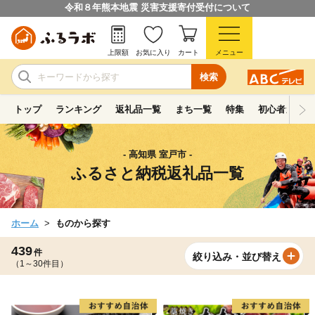
令和８年熊本地震 災害支援寄付受付について
上限額
お気に入り
カート
メニュー
検索
トップ
ランキング
返礼品一覧
まち一覧
特集
初心者ガイド
- 高知県 室戸市 -
ふるさと納税返礼品一覧
ホーム
ものから探す
439
件
絞り込み・並び替え
（1～30件目）