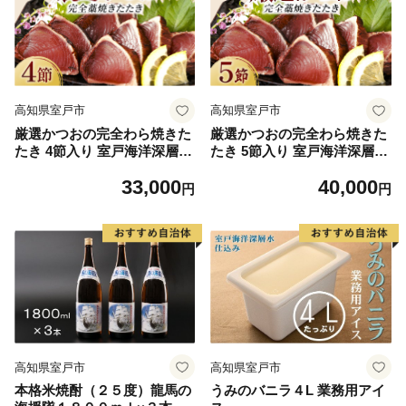
高知県室戸市
高知県室戸市
厳選かつおの完全わら焼きた
厳選かつおの完全わら焼きた
たき 4節入り 室戸海洋深層水
たき 5節入り 室戸海洋深層水
の塩付き かつおのたたき カ
の塩付き かつおのたたき カ
33,000
40,000
ツオのたたき 鰹 カツオ たた
ツオのたたき 鰹 カツオ たた
円
円
き 海鮮 冷凍
き 海鮮 冷凍
高知県室戸市
高知県室戸市
本格米焼酎（２５度）龍馬の
うみのバニラ４L 業務用アイ