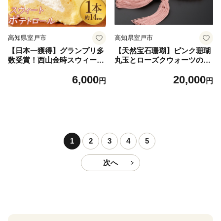
高知県室戸市
高知県室戸市
【日本一獲得】グランプリ多
【天然宝石珊瑚】ピンク珊瑚
数受賞！西山金時スウィート
丸玉とローズクウォーツの片
ポテトロール ご当地スイーツ
手数珠
6,000
20,000
洋菓子
円
円
1
2
3
4
5
次へ