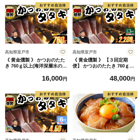
類 海産物 かつお カツオ 鰹
類 海産物 かつお カツオ 鰹
鰹のタタキ 刺身 家庭用 訳あ
鰹のタタキ 刺身 家庭用 訳あ
り わら焼き 海鮮 冷凍 高知県
り わら焼き 海鮮 冷凍 高知県
室戸 偶数 隔月 定期便
室戸 偶数 隔月 定期便
高知県室戸市
高知県室戸市
《 黄金燻製 》 かつおのたた
《 黄金燻製 》 【３回定期
き 760ｇ以上(海洋深層水の塩
便】 かつおのたたき 760ｇ以
付き)（大きめ２節） 惣菜 詰
上(海洋深層水の塩付き)（大
16,000
48,000
め合わせ 高知 真空 小分け 個
きめ２節） 惣菜 詰め合わせ
円
円
包装 魚介類 海産物 かつお カ
高知 真空 小分け 個包装 魚介
ツオ 鰹 鰹のタタキ 刺身 家庭
類 海産物 かつお カツオ 鰹
用 訳あり わら焼き 海鮮 冷凍
鰹のタタキ 刺身 家庭用 訳あ
高知県 室戸
り わら焼き 海鮮 冷凍 高知県
室戸 偶数 隔月 定期便