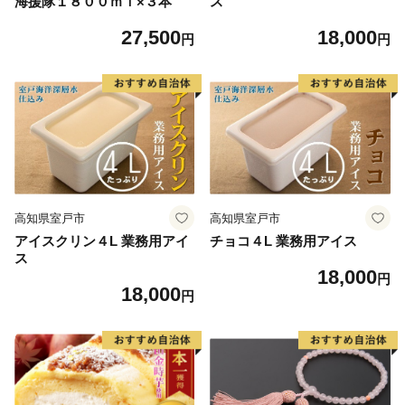
海援隊１８００ｍｌ×３本
ス
27,500
18,000
円
円
高知県室戸市
高知県室戸市
アイスクリン４L 業務用アイ
チョコ４L 業務用アイス
ス
18,000
円
18,000
円