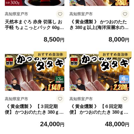
高知県室戸市
高知県室戸市
天然本まぐろ 赤身 切落し お
《 黄金燻製 》 かつおのたた
手軽 ちょこっとパック 60g×
き 380ｇ以上(海洋深層水の塩
5パック 合計300g 食べきりサ
付き)（大きめ１節） 惣菜 詰
8,500
8,000
イズ 切り落とし お刺身 魚介
め合わせ 高知 真空 小分け 個
円
円
類 海鮮 小分け 魚 海産物 魚
包装 魚介類 海産物 かつお カ
貝 マグロ 高知県 簡単解凍 簡
ツオ 鰹 鰹のタタキ 刺身 家庭
単調理 惣菜 訳あり 規格外 不
用 訳あり わら焼き 海鮮 冷凍
揃い 冷凍
高知県 室戸
高知県室戸市
高知県室戸市
《 黄金燻製 》 【３回定期
《 黄金燻製 》 【６回定期
便】 かつおのたたき 380ｇ以
便】 かつおのたたき 380ｇ以
上(海洋深層水の塩付き)（大
上(海洋深層水の塩付き)（大
24,000
48,000
きめ１節） 惣菜 詰め合わせ
きめ１節） 惣菜 詰め合わせ
円
円
高知 真空 小分け 個包装 魚介
高知 真空 小分け 個包装 魚介