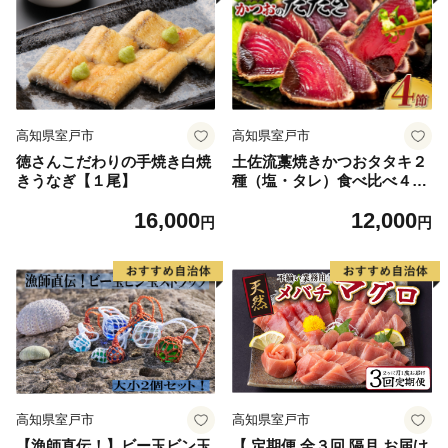
高知県室戸市
高知県室戸市
徳さんこだわりの手焼き白焼
土佐流藁焼きかつおタタキ２
きうなぎ【１尾】
種（塩・タレ）食べ比べ４節
セット かつおのたたき わら
16,000
12,000
焼き 高知 カツオ
円
円
高知県室戸市
高知県室戸市
【漁師直伝！】ビー玉ビン玉
【 定期便 全３回 隔月 お届け