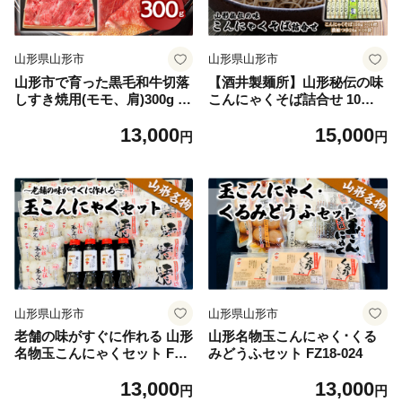
山形県山形市
山形県山形市
山形市で育った黒毛和牛切落
【酒井製麺所】山形秘伝の味
しすき焼用(モモ、肩)300g 牛
こんにゃくそば詰合せ 10把(2
肉 肉 山形県 山形市 食品 切
0人前)つゆ付 FZ26-799
13,000
15,000
り落とし すき焼 赤身 高橋畜
円
円
産 FZ18-475
山形県山形市
山形県山形市
老舗の味がすぐに作れる 山形
山形名物玉こんにゃく･くる
名物玉こんにゃくセット FZ1
みどうふセット FZ18-024
8-026
13,000
13,000
円
円