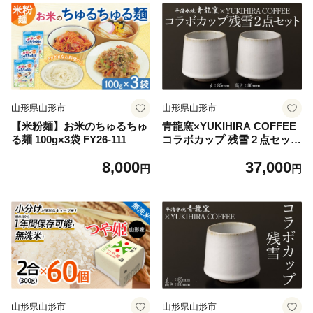
山形県山形市
山形県山形市
【米粉麺】お米のちゅるちゅ
青龍窯×YUKIHIRA COFFEE
る麺 100g×3袋 FY26-111
コラボカップ 残雪２点セット
(残雪カップ2点：φ85mm 高
8,000
37,000
さ80mm) FY26-132
円
円
山形県山形市
山形県山形市