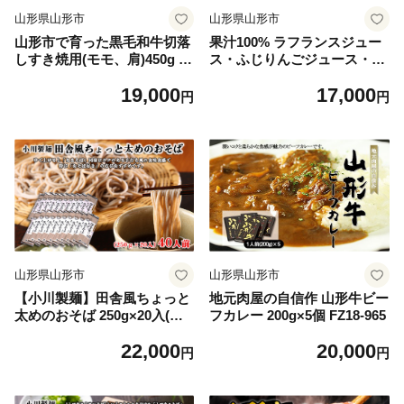
山形県山形市
山形県山形市
山形市で育った黒毛和牛切落
果汁100% ラフランスジュー
しすき焼用(モモ、肩)450g 牛
ス・ふじりんごジュース・ジ
肉 肉 山形県 山形市 食品 す
ャム詰合せ FZ18-377 ラ・フ
19,000
17,000
き焼 切り落とし 赤身 高橋畜
ランス 山形県 山形市
円
円
産 FZ18-473
山形県山形市
山形県山形市
【小川製麺】田舎風ちょっと
地元肉屋の自信作 山形牛ビー
太めのおそば 250g×20入(約4
フカレー 200g×5個 FZ18-965
0人前) FZ26-818
22,000
20,000
円
円