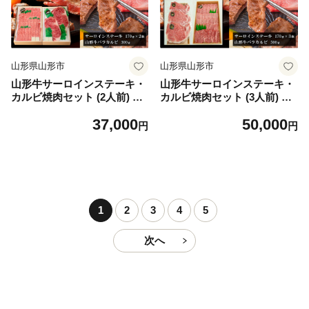
山形県山形市
山形県山形市
山形牛サーロインステーキ・
山形牛サーロインステーキ・
カルビ焼肉セット (2人前) FY
カルビ焼肉セット (3人前) FY
18-338 ブランド牛肉 ステー
18-339 ブランド牛肉 ステー
37,000
50,000
キ肉 焼肉用 山形県 山形市
キ肉 焼肉用 山形県 山形市
円
円
1
2
3
4
5
次へ