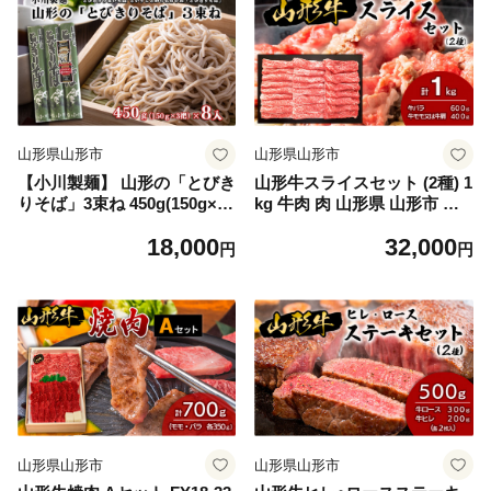
山形県山形市
山形県山形市
【小川製麺】 山形の「とびき
山形牛スライスセット (2種) 1
りそば」3束ね 450g(150g×3
kg 牛肉 肉 山形県 山形市 食
束)×8入 FZ18-432 蕎麦 山形
品 すき焼 食べくらべ 高橋畜
18,000
32,000
県 山形市
産 FZ18-478
円
円
山形県山形市
山形県山形市