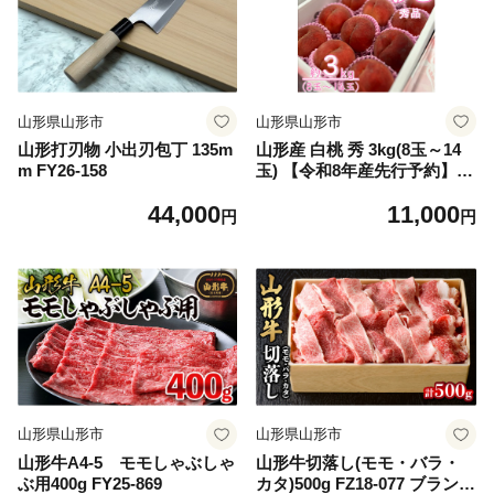
山形県山形市
山形県山形市
山形打刃物 小出刃包丁 135m
山形産 白桃 秀 3kg(8玉～14
m FY26-158
玉) 【令和8年産先行予約】F
U23-315 くだもの 果物 フル
44,000
11,000
ーツ 山形 山形県 山形市 2026
円
円
年産
山形県山形市
山形県山形市
山形牛A4-5 モモしゃぶしゃ
山形牛切落し(モモ・バラ・
ぶ用400g FY25-869
カタ)500g FZ18-077 ブランド