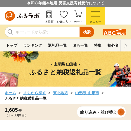
令和８年熊本地震 災害支援寄付受付について
上限額
お気に入り
カート
メニュー
検索
トップ
ランキング
返礼品一覧
まち一覧
特集
初心者ガイド
- 山形県 山形市 -
ふるさと納税返礼品一覧
ホーム
まちから探す
東北地方
山形県 山形市
ふるさと納税返礼品一覧
1,685
件
絞り込み・並び替え
（1～30件目）