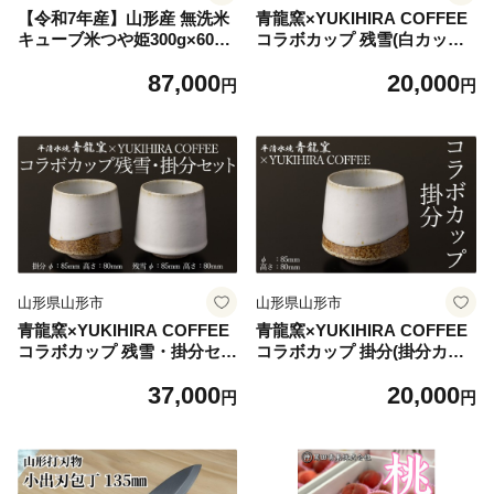
【令和7年産】山形産 無洗米
青龍窯×YUKIHIRA COFFEE
キューブ米つや姫300g×60個
コラボカップ 残雪(白カップ
FZ25-895 ブランド米 山形県
１点：φ85mm 高さ80mm) F
87,000
20,000
山形市 小分け 1年保存 備蓄
Y26-130
円
円
山形県山形市
山形県山形市
青龍窯×YUKIHIRA COFFEE
青龍窯×YUKIHIRA COFFEE
コラボカップ 残雪・掛分セッ
コラボカップ 掛分(掛分カッ
ト(残雪カップ１点：φ85mm
プ１点：φ85mm 高さ80mm)
37,000
20,000
高さ80mm 掛分カップ１点：
FY26-131
円
円
φ85mm 高さ80mm) FY26-13
4