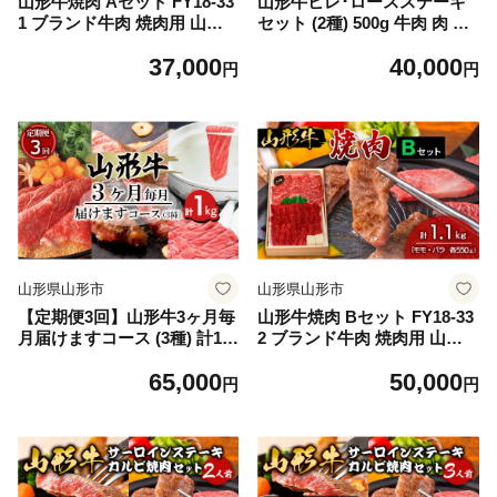
山形牛焼肉 Aセット FY18-33
山形牛ヒレ･ロースステーキ
1 ブランド牛肉 焼肉用 山形
セット (2種) 500g 牛肉 肉 山
県 山形市
形県 山形市 食品 ステーキ ヒ
37,000
40,000
レ ロース 高橋畜産 FZ18-480
円
円
山形県山形市
山形県山形市
【定期便3回】山形牛3ヶ月毎
山形牛焼肉 Bセット FY18-33
月届けますコース (3種) 計1k
2 ブランド牛肉 焼肉用 山形
g 牛肉 肉 山形県 山形市 食品
県 山形市
65,000
50,000
すき焼 ステーキ しゃぶしゃ
円
円
ぶ 食べくらべ ロース 牛ロー
ス 高橋畜産 FY18-483