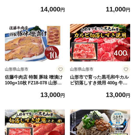
牛肉 山形県 山形市
14,000
11,000
円
円
山形県山形市
山形県山形市
佐藤牛肉店 特製 豚味 噌漬け
山形市で育った黒毛和牛カル
100g×10枚 FZ18-078 山形県
ビ切落しすき焼用 400g 牛肉
山形市
肉 山形県 山形市 食品 カルビ
13,000
13,000
切り落とし すき焼 FZ18-474
円
円