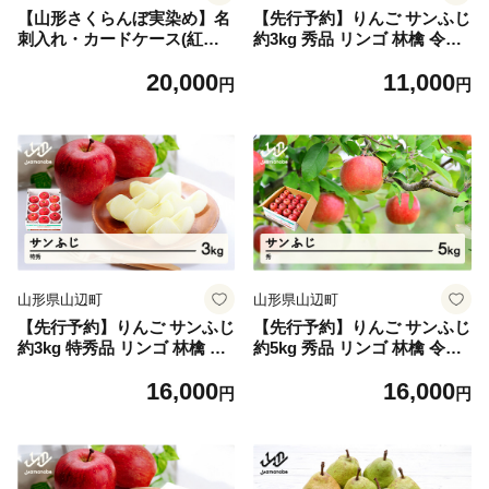
【山形さくらんぼ実染め】名
【先行予約】りんご サンふじ
刺入れ・カードケース(紅藍
約3kg 秀品 リンゴ 林檎 令和8
縞) wt-chsbs
年産 2026年産 果物 山形県産
20,000
11,000
mm-risfs3
円
円
山形県山辺町
山形県山辺町
【先行予約】りんご サンふじ
【先行予約】りんご サンふじ
約3kg 特秀品 リンゴ 林檎 令
約5kg 秀品 リンゴ 林檎 令和8
和8年産 2026年産 果物 山形
年産 2026年産 果物 山形県産
16,000
16,000
県産 mm-risft3
mm-risfs5
円
円