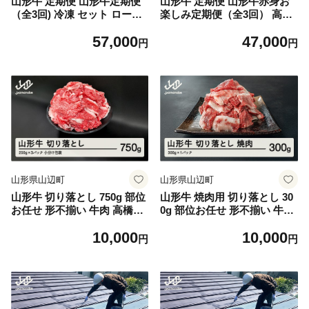
山形牛 定期便 山形牛定期便
山形牛 定期便 山形牛赤身お
（全3回) 冷凍 セット ロース
楽しみ定期便（全3回） 高橋
しゃぶしゃぶ すき焼き 高橋
畜産 赤身 ロース ステーキ ヒ
57,000
47,000
畜産 tc-tkygx3
レステーキ しゃぶしゃぶ す
円
円
き焼き tc-tkygn3
山形県山辺町
山形県山辺町
山形牛 切り落とし 750g 部位
山形牛 焼肉用 切り落とし 30
お任せ 形不揃い 牛肉 高橋畜
0g 部位お任せ 形不揃い 牛肉
産 ※沖縄・離島への配送不可
高橋畜産 ※沖縄・離島への配
10,000
10,000
tc-gnxox750
送不可 tc-gnxog300
円
円