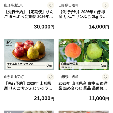
山形県山辺町
山形県山辺町
【先行予約】【定期便】りん
【先行予約】2026年 山形県
ご 食べ比べ 定期便 2026年産
産 りんご サンふじ 2kg ラ・
令和8年産 全3回 林檎 リンゴ
フランス 2kg 計4kg 令和8年
30,000
14,000
早生ふじ シナノスイート サ
産 ラフランス リンゴ 林檎 セ
円
円
ンふじ フルーツ 果物 tf-ft3ri
ット ※沖縄・離島への配送不
可 ns-rilax4
山形県山辺町
山形県山辺町
【先行予約】2026年 山形県
2026年 山形県産 白桃 & 西洋
産 りんご サンふじ 3kg ラ・
梨 詰め合わせ 秀品 品種おま
フランス 3kg 計6kg 令和8年
かせ もも 約3kg 令和8年産 ※
21,000
11,000
産 ラフランス リンゴ 林檎 セ
沖縄・離島への配送不可 ns-f
円
円
ット ※沖縄・離島への配送不
shyx3
可 ns-rilax6