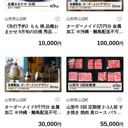
山形県山辺町
山形県山辺町
《先行予約》もも 桃 品種お
オーダーメイド3万円分 金属
まかせ 9月旬の白桃 秀品 約3
加工 ※沖縄・離島配送不可 h
kg (6～13個程度) 9月発送 山
m-mwodx30000
10,000
100,000
形県産 nf-mohtx3-9f
円
円
山形県山辺町
山形県山辺町
オーダーメイド9千円分 金属
山形牛 5回 定期便 2~3人前 す
加工 ※沖縄・離島配送不可 h
き焼き 焼肉 肩ロース バラ切
m-mwodx9000
り落とし カルビ モモ tf-tkyg
30,000
55,000
x1560
円
円