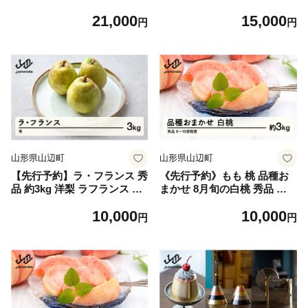
贈答 令和8年産 2026年産 果
和8年産 2026年産 果物 mm-l
21,000
15,000
物 mm-latsx3
asxx5
円
円
山形県山辺町
山形県山辺町
【先行予約】ラ・フランス 秀
《先行予約》もも 桃 品種お
品 約3kg 洋梨 ラフランス 令
まかせ 8月旬の白桃 秀品 約3
和8年産 2026年産 果物 mm-l
kg (6～13個程度) 8月発送 山
10,000
10,000
asxx3
形県産 nf-mohtx3-8f
円
円