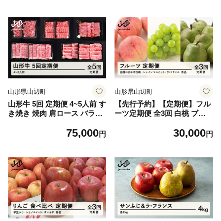
山形県山辺町
山形県山辺町
山形牛 5回 定期便 4~5人前 す
【先行予約】【定期便】フル
き焼き 焼肉 肩ロース バラ切
ーツ定期便 全3回 白桃 ブド
り落とし カルビ モモ tf-tkyh
ウ ぶどう 葡萄 シャインマス
75,000
30,000
x2460
カット ラフランス ラ・フラ
円
円
ンス tf-ft3hbl