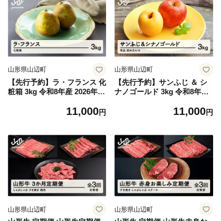
山形県山辺町
山形県山辺町
【先行予約】ラ・フランス 化
【先行予約】サンふじ ＆ シ
粧箱 3kg 令和8年産 2026年産
ナノゴールド 3kg 令和8年産
山形県産 ラフランス 果物 ※
2026年産 りんご サンふじ シ
11,000
11,000
沖縄・離島への配送不可 ns-l
ナノゴールド 山形県産 果物
円
円
axxx3
※沖縄・離島への配送不可 n
s-rifgx3
山形県山辺町
山形県山辺町