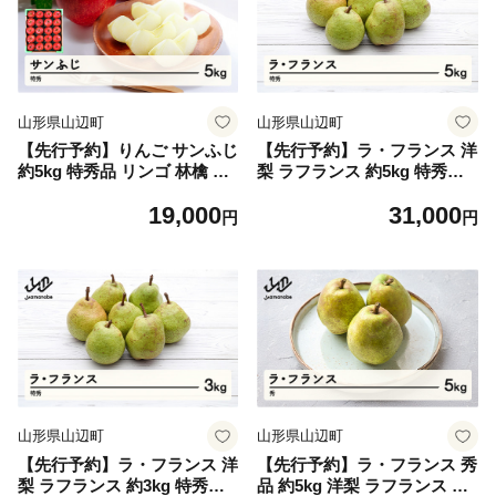
山形県山辺町
山形県山辺町
【先行予約】りんご サンふじ
【先行予約】ラ・フランス 洋
約5kg 特秀品 リンゴ 林檎 令
梨 ラフランス 約5kg 特秀品
和8年産 2026年産 果物 山形
贈答 令和8年産 2026年産 果
19,000
31,000
県産 mm-risft5
物 mm-latsx5
円
円
山形県山辺町
山形県山辺町
【先行予約】ラ・フランス 洋
【先行予約】ラ・フランス 秀
梨 ラフランス 約3kg 特秀品
品 約5kg 洋梨 ラフランス 令