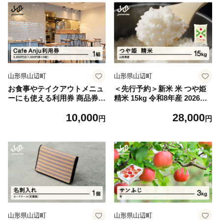
山形県山辺町
山形県山辺町
お食事やテイクアウトメニュ
＜先行予約＞新米 米 つや姫
ーにも使える利用券 商品券
精米 15kg 令和8年産 2026年
お食事券3000円分 ca-skxxx3
産 山形県産 12月中旬〜12月
10,000
28,000
000
下旬頃に順次発送 tf-tssxb15-
円
円
12s
山形県山辺町
山形県山辺町