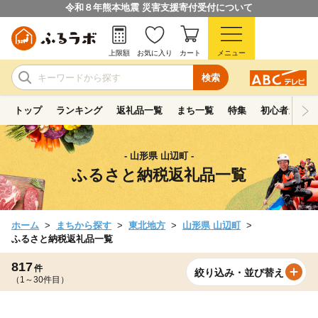
令和８年熊本地震 災害支援寄付受付について
上限額
お気に入り
カート
メニュー
検索
トップ
ランキング
返礼品一覧
まち一覧
特集
初心者ガイド
- 山形県 山辺町 -
ふるさと納税返礼品一覧
ホーム
まちから探す
東北地方
山形県 山辺町
ふるさと納税返礼品一覧
817
件
絞り込み・並び替え
（1～30件目）