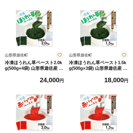
モ 野菜 野菜ペースト 離乳食
レンソウ 野菜 野菜ペースト
介護食 お菓子作り 小分け ゆ
離乳食 介護食 お菓子作り 小
ざ食彩工房 遊佐町 庄内 東北
分け ゆざ食彩工房 遊佐町 庄
内 東北
山形県遊佐町
山形県遊佐町
冷凍ほうれん草ペースト2.0k
冷凍ほうれん草ペースト1.5k
g(500g×4袋) 山形県遊佐産 冷
g(500g×3袋) 山形県遊佐産 冷
凍便 ※離島発送不可 冷凍 ほ
凍便 ※離島発送不可 冷凍 ほ
24,000
18,000
うれん草 ほうれんそう ホウ
うれん草 ほうれんそう ホウ
円
円
レンソウ 野菜 野菜ペースト
レンソウ 野菜 野菜ペースト
離乳食 介護食 お菓子作り 小
離乳食 介護食 お菓子作り 小
分け ゆざ食彩工房 遊佐町 庄
分け ゆざ食彩工房 遊佐町 庄
内 東北
内 東北