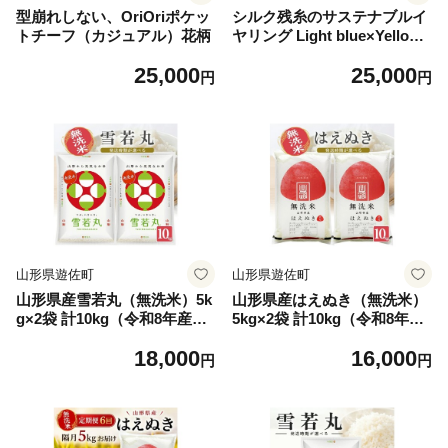
型崩れしない、OriOriポケッ
シルク残糸のサステナブルイ
トチーフ（カジュアル）花柄
ヤリング Light blue×Yellow
green
25,000
25,000
円
円
山形県遊佐町
山形県遊佐町
山形県産雪若丸（無洗米）5k
山形県産はえぬき（無洗米）
g×2袋 計10kg（令和8年産
5kg×2袋 計10kg（令和8年産
米）10月下旬
米）12月中旬
18,000
16,000
円
円