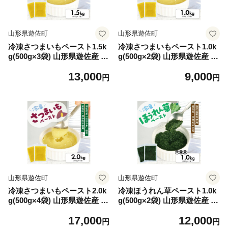
山形県遊佐町
山形県遊佐町
冷凍さつまいもペースト1.5k
冷凍さつまいもペースト1.0k
g(500g×3袋) 山形県遊佐産 冷
g(500g×2袋) 山形県遊佐産 冷
凍便 ※離島発送不可 冷凍 さ
凍便 ※離島発送不可 冷凍 さ
13,000
9,000
つまいも さつま芋 サツマイ
つまいも さつま芋 サツマイ
円
円
モ 野菜 野菜ペースト 離乳食
モ 野菜 野菜ペースト 離乳食
介護食 お菓子作り 小分け ゆ
介護食 お菓子作り 小分け ゆ
ざ食彩工房 遊佐町 庄内 東北
ざ食彩工房 遊佐町 庄内 東北
山形県遊佐町
山形県遊佐町
冷凍さつまいもペースト2.0k
冷凍ほうれん草ペースト1.0k
g(500g×4袋) 山形県遊佐産 冷
g(500g×2袋) 山形県遊佐産 冷
凍便 ※離島発送不可 冷凍 さ
凍便 ※離島発送不可 冷凍 ほ
17,000
12,000
つまいも さつま芋 サツマイ
うれん草 ほうれんそう ホウ
円
円