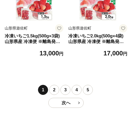
山形県遊佐町
山形県遊佐町
冷凍いちご1.5kg(500g×3袋)
冷凍いちご2.0kg(500g×4袋)
山形県産 冷凍便 ※離島発送
山形県産 冷凍便 ※離島発送
不可 冷凍 冷凍フルーツ いち
不可 冷凍 冷凍フルーツ いち
13,000
17,000
ご イチゴ 苺 サマーティアラ
ご イチゴ 苺 サマーティアラ
円
円
フルーツ ジャム ジュース ス
フルーツ ジャム ジュース ス
ムージー 小分け お菓子作り
ムージー 小分け お菓子作り
ゆざ食彩工房 遊佐町 庄内 東
ゆざ食彩工房 遊佐町 庄内 東
北
北
1
2
3
4
5
次へ