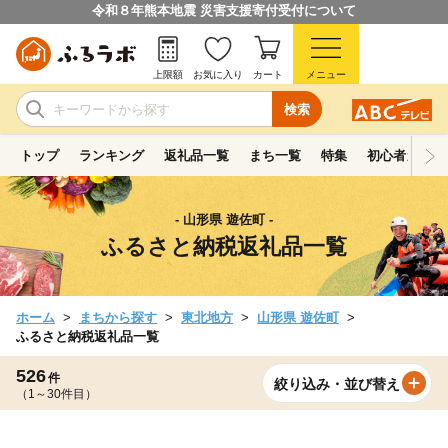
令和８年熊本地震 災害支援寄付受付について
上限額
お気に入り
カート
メニュー
検索
トップ
ランキング
返礼品一覧
まち一覧
特集
初心者ガイド
- 山形県 遊佐町 -
ふるさと納税返礼品一覧
ホーム
まちから探す
東北地方
山形県 遊佐町
ふるさと納税返礼品一覧
526
件
絞り込み・並び替え
（1～30件目）