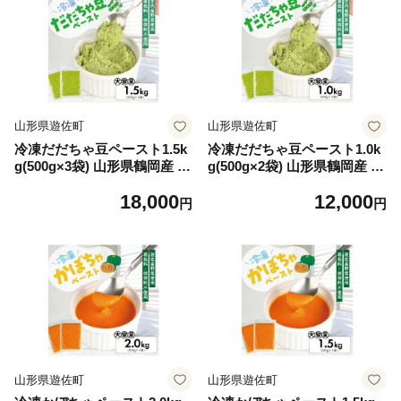
山形県遊佐町
山形県遊佐町
冷凍だだちゃ豆ペースト1.5k
冷凍だだちゃ豆ペースト1.0k
g(500g×3袋) 山形県鶴岡産 冷
g(500g×2袋) 山形県鶴岡産 冷
凍便 ※離島発送不可 冷凍 だ
凍便 ※離島発送不可 冷凍 だ
18,000
12,000
だちゃ豆 枝豆 野菜 野菜ペー
だちゃ豆 枝豆 野菜 野菜ペー
円
円
スト 離乳食 介護食 小分け ゆ
スト 離乳食 介護食 小分け ゆ
ざ食彩工房 遊佐町 庄内 東北
ざ食彩工房 遊佐町 庄内 東北
山形県遊佐町
山形県遊佐町