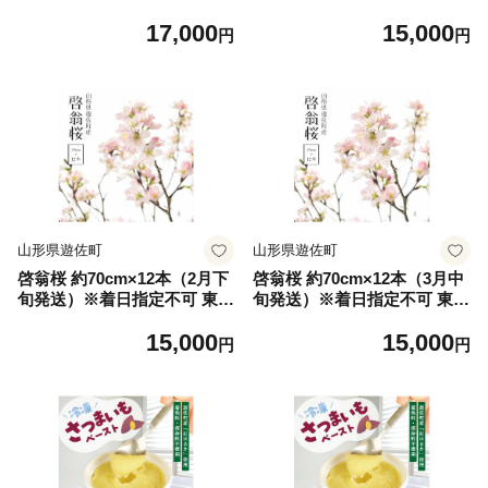
下旬
山形県 遊佐町 庄内地方 桜 木
17,000
15,000
植物 枝 切り花 花束 お花 室
円
円
内 リビング 玄関 アレンジに
も お正月飾り 冬 春 新春 迎
春 新年 成人の日 成人式 卒業
卒園 退職 ピンク
山形県遊佐町
山形県遊佐町
啓翁桜 約70cm×12本（2月下
啓翁桜 約70cm×12本（3月中
旬発送）※着日指定不可 東北
旬発送）※着日指定不可 東北
山形県 遊佐町 庄内地方 桜 木
山形県 遊佐町 庄内地方 桜 木
15,000
15,000
植物 枝 切り花 花束 お花 室
植物 枝 切り花 花束 お花 室
円
円
内 リビング 玄関 アレンジに
内 リビング 玄関 アレンジに
も お正月飾り 冬 春 新春 迎
も お正月飾り 冬 春 新春 迎
春 新年 成人の日 成人式 卒業
春 新年 成人の日 成人式 卒業
卒園 退職 ピンク
卒園 退職 ピンク