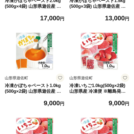
冷凍かぼちゃペースト2.0kg
冷凍かぼちゃペースト1.5kg
(500g×4袋) 山形県遊佐産 冷
(500g×3袋) 山形県遊佐産 冷
凍便 ※離島発送不可 冷凍 か
凍便 ※離島発送不可 冷凍 か
17,000
13,000
ぼちゃ カボチャ 南瓜 野菜 野
ぼちゃ カボチャ 南瓜 野菜 野
円
円
菜ペースト 離乳食 介護食 お
菜ペースト 離乳食 介護食 お
菓子作り 小分け ゆざ食彩工
菓子作り 小分け ゆざ食彩工
房 遊佐町 庄内 東北
房 遊佐町 庄内 東北
山形県遊佐町
山形県遊佐町
冷凍かぼちゃペースト1.0kg
冷凍いちご1.0kg(500g×2袋)
(500g×2袋) 山形県遊佐産 冷
山形県産 冷凍便 ※離島発送
凍便 ※離島発送不可 冷凍 か
不可 冷凍 冷凍フルーツ いち
9,000
9,000
ぼちゃ カボチャ 南瓜 野菜 野
ご イチゴ 苺 サマーティアラ
円
円
菜ペースト 離乳食 介護食 お
フルーツ ジャム ジュース ス
菓子作り 小分け ゆざ食彩工
ムージー 小分け お菓子作り
房 遊佐町 庄内 東北
ゆざ食彩工房 遊佐町 庄内 東
北