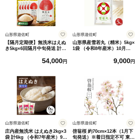
山形県遊佐町
山形県遊佐町
【隔月定期便】無洗米はえぬ
山形県産雪若丸（精米）5kg×
き5kg×6回隔月中旬発送 計30
1袋 （令和8年産米）10月中
kg(9月～隔月6回)
旬
54,000
9,000
円
円
山形県遊佐町
山形県遊佐町
庄内産無洗米 はえぬき2kg×3
啓翁桜 約70cm×12本（1月下
袋 計6kg （令和7年産米）9月
旬発送）※着日指定不可 東北