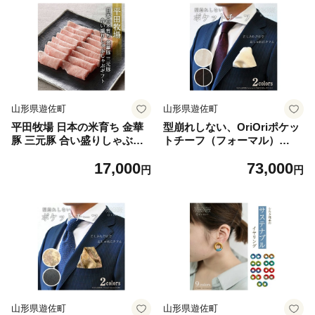
山形県遊佐町
山形県遊佐町
平田牧場 日本の米育ち 金華
型崩れしない、OriOriポケッ
豚 三元豚 合い盛りしゃぶし
トチーフ（フォーマル）
ゃぶギフト 金華豚ローススラ
（1）innocent（ホワイト）
17,000
73,000
イス200g 三元豚ローススラ
円
円
イス300g 三元豚バラスライ
ス250g とびうおのだし きざ
み昆布 冷凍便 ※離島発送不
可 平牧 ひらぼく ロース バラ
豚バラ しゃぶしゃぶ 豚肉
山形県遊佐町
山形県遊佐町