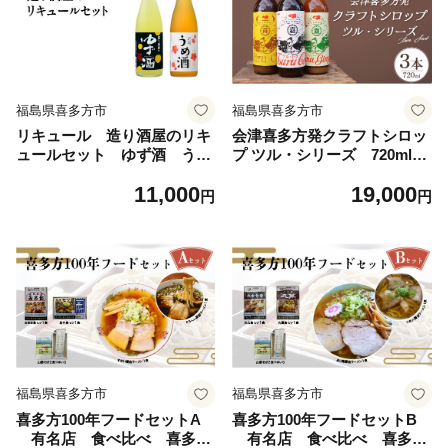
福島県喜多方市
福島県喜多方市
リキュール 造り酒屋のリキ
会津喜多方発クラフトシロッ
ュールセット ゆず酒 うめ
プ ツル・シリーズ 720ml×3
酒 720ｍｌ 各１本（計２
本セット 【07208-0506】
11,000
19,000
本） 飲み比べ セット ギ
円
円
フト お土産 會津ほまれ
会津 喜多方【07208-0465】
福島県喜多方市
福島県喜多方市
喜多方100年フードセットA
喜多方100年フードセットB
有名店 食べ比べ 喜多方
有名店 食べ比べ 喜多方