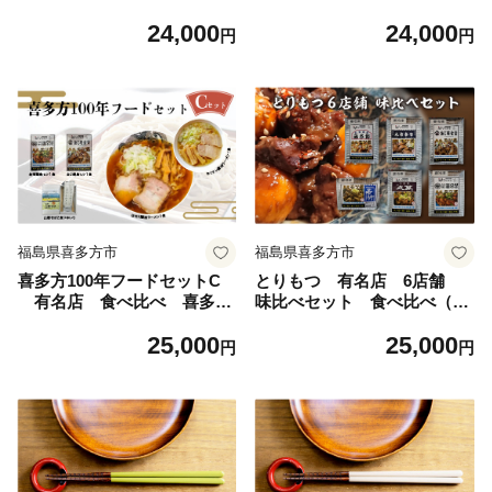
ラーメン２店舗×１食（計２
ラーメン２店舗×１食（計２
24,000
24,000
食） 鳥モツ２店舗×１食
食） 鳥モツ２店舗×１食
円
円
（計２食） 山都そば２食
（計２食） 山都そば２食
冷凍 ラーメン らーめん
冷凍 ラーメン らーめん
セット ギフト 人気 お土
セット ギフト 人気 お土
産 生麺 食べ比べ グルメ
産 生麺 食べ比べ グルメ
【07208-0529】
【07208-0530】
福島県喜多方市
福島県喜多方市
喜多方100年フードセットC
とりもつ 有名店 6店舗
有名店 食べ比べ 喜多方
味比べセット 食べ比べ（6
ラーメン２店舗×１食（計２
食入り） 計1,200ｇ セッ
25,000
25,000
食） 鳥モツ２店舗×１食
ト ギフト 人気 お土産
円
円
（計２食） 山都そば２食
グルメ 冷凍【07208-0534】
冷凍 ラーメン らーめん
セット ギフト 人気 お土
産 生麺 食べ比べ グルメ
【07208-0531】