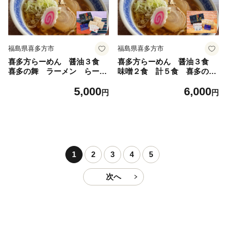
福島県喜多方市
福島県喜多方市
喜多方らーめん 醤油３食
喜多方らーめん 醤油３食
喜多の舞 ラーメン らーめ
味噌２食 計５食 喜多の
ん しょうゆ 生麺 グルメ
舞 ラーメン らーめん み
5,000
6,000
【07208-0606】
そ しょうゆ セット 生
円
円
麺 食べ比べ グルメ【0720
8-0607】
1
2
3
4
5
次へ