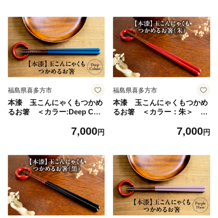
福島県喜多方市
福島県喜多方市
本漆 玉こんにゃくもつかめ
本漆 玉こんにゃくもつかめ
るお箸 ＜カラー:Deep Cob
るお箸 ＜カラー：朱＞
art＞ 【07208-0539】
【07208-0540】
7,000
7,000
円
円