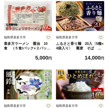
福島県喜多方市
福島県喜多方市
喜多方ラーメン 醤油 10
ふるさと香り麺 20入〈5種×
食 （５食/パック×２パッ
4袋入り〉 蕎麦 そば ギ
ク） ラーメン らーめん
フト お土産 グルメ 【07
5,000
14,000
しょうゆ 人気 お土産 生
208-0892】
円
円
麺 グルメ 三浦屋【07208-
0633】
福島県喜多方市
福島県喜多方市