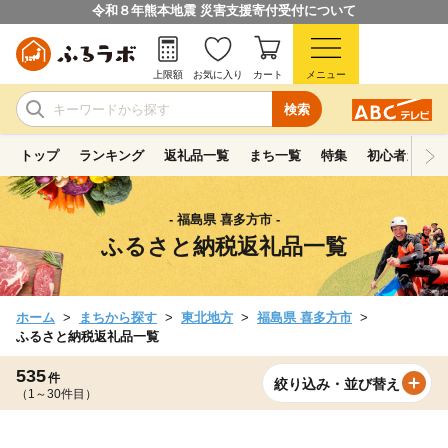
令和８年熊本地震 災害支援寄付受付について
上限額
お気に入り
カート
メニュー
検索
トップ
ランキング
返礼品一覧
まち一覧
特集
初心者ガイド
- 福島県 喜多方市 -
ふるさと納税返礼品一覧
ホーム
まちから探す
東北地方
福島県 喜多方市
ふるさと納税返礼品一覧
535
件
絞り込み・並び替え
（1～30件目）