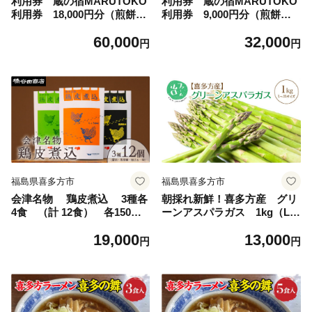
利用券 蔵の宿MARUTOKO
利用券 蔵の宿MARUTOKO
利用券 18,000円分（煎餅作
利用券 9,000円分（煎餅作
り体験付） 【07208-0517】
り体験付） 【07208-0518】
60,000
32,000
円
円
福島県喜多方市
福島県喜多方市
会津名物 鶏皮煮込 3種各
朝採れ新鮮！喜多方産 グリ
4食 （計 12食） 各150ｇ
ーンアスパラガス 1kg（L～
おかず おつまみ 郷土料
2Lサイズ） 【07208-0629】
19,000
13,000
理ギフト 人気 お土産 会
円
円
津 喜多方【07208-0505】