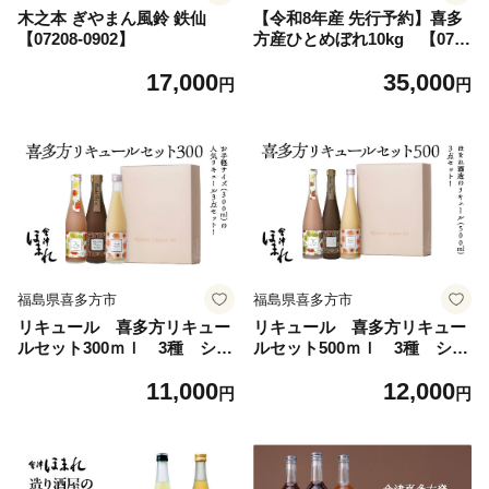
木之本 ぎやまん風鈴 鉄仙
【令和8年産 先行予約】喜多
【07208-0902】
方産ひとめぼれ10kg 【072
08-0835】
17,000
35,000
円
円
福島県喜多方市
福島県喜多方市
リキュール 喜多方リキュー
リキュール 喜多方リキュー
ルセット300ｍｌ 3種 ショ
ルセット500ｍｌ 3種 ショ
コラ 苺 桃 300ｍｌ 各
コラ 苺 桃 500ｍｌ 各
11,000
12,000
１本（計３本） 飲み比べ
１本（計３本） 飲み比べ
円
円
セット ギフト お土産 會
セット ギフト お土産 會
津ほまれ 会津 喜多方【07
津ほまれ 会津 喜多方【07
208-0463】
208-0464】