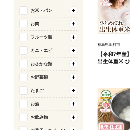
お米・パン
お肉
フルーツ類
福島県田村市
カニ・エビ
【令和7年産
出生体重米 ひ
おさかな類
白米 こめ 内
プレゼント 贈答
お野菜類
米 精米 福島
ーム
たまご
お酒
お飲み物