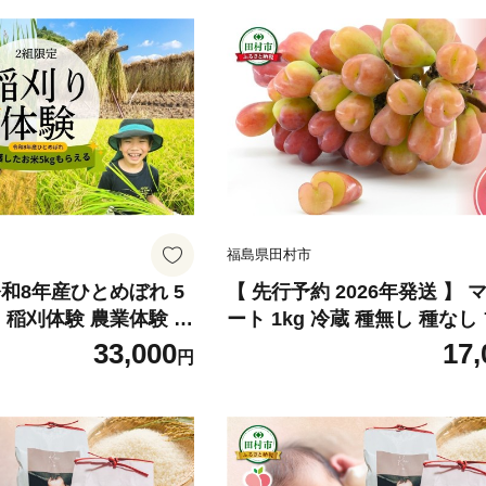
福島県田村市
和8年産ひとめぼれ 5
【 先行予約 2026年発送 】 
 稲刈体験 農業体験 体
ート 1kg 冷蔵 種無し 種なし
米 5kg 手刈り 食育 収
ぶどう シャインマスカット 巨
33,000
17,
円
体験 米作り体験 自然
種 果物 家庭用 甘さ 大粒 美
 体験型ツアー 農作業
食べ方 ランキング おすすめ 
交流 新米発送 福島県
田村市 福島 ふくしま 鈴木農
a farm
じろうさん