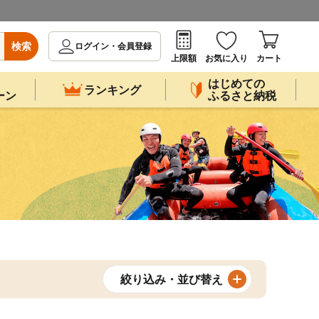
検索
ログイン・会員登録
上限額
お気に入り
カート
はじめての
ランキング
ーン
ふるさと納税
絞り込み・並び替え