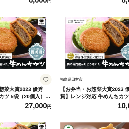
6,000
8,
円
観光 歴史 自然 福島県
理 冷凍 揚げるだけ 調理 時短
財団法人田村市滝根観
弁当 おかず 田村市 福島県 
店
福島県田村市
菜大賞2023 優秀
【お弁当・お惣菜大賞2023 
ツ 5袋（20個入）
賞】レンジ対応 牛めんちカツ
メンチ メンチカツ 簡単
（4個入） 牛肉100％ メンチ
27,000
10,
円
げるだけ 調理 時短 惣
カツ 簡単調理 冷凍 油調理済
ず 田村市 福島県 川合
惣菜 弁当 おかず 田村市 福島
合精肉店