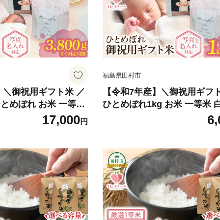
福島県田村市
】＼御祝用ギフト米 ／
【令和7年産】＼御祝用ギフト
とめぼれ お米 一等米
ひとめぼれ1kg お米 一等米 
祝い 贈り物 のし名入れ
め 内祝い 贈り物 のし名入れ
17,000
6,
円
 米 コメ ご飯 単一
ント お中元 お歳暮 贈答 米 
県 田村市 ももいろファ
飯 単一米 精米 福島県 田村市 もも
いろファーム