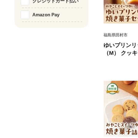
クレジットカード払い
Amazon Pay
福島県田村市
ゆいプリンリ
（M） クッキ
ーツ お菓子 
ト 箱入り ご
祝い お返し 
福島県 みや