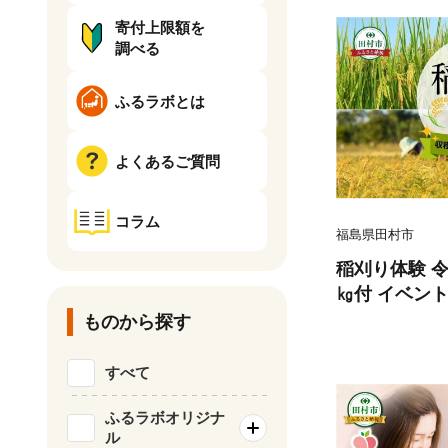
寄付上限額を
調べる
ふるラボとは
よくあるご質問
コラム
福島県田村市
稲刈り体験 令
㎏付 イベント
験 米 新米 精
ものから探す
穫体験 田んぼ
体験 地域体験
すべて
田園風景 地域
田村市 sakum
ふるラボオリジナ
ル