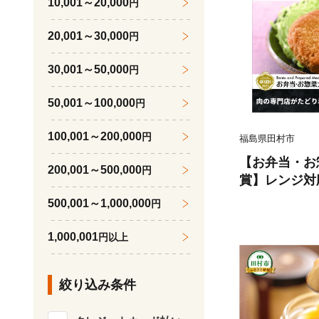
10,001～20,000
円
20,001～30,000
円
30,001～50,000
円
50,001～100,000
円
100,001～200,000
円
福島県田村市
【お弁当・お惣
200,001～500,000
円
賞】レンジ対応
（20個入） 
500,001～1,000,000
円
チカツ 簡単調
短 惣菜 弁当
1,000,001
円以上
川合精肉店
絞り込み条件