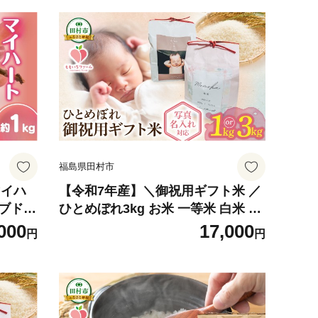
福島県田村市
マイハ
【令和7年産】＼御祝用ギフト米 ／
 ブドウ
ひとめぼれ3kg お米 一等米 白米 こ
峰 品
め 内祝い 贈り物 のし名入れ プレゼ
000
17,000
円
円
味しい
ント お中元 お歳暮 贈答 米 コメ ご
福島県
飯 単一米 精米 福島県 田村市 もも
園 でん
いろファーム