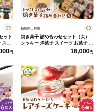
福島県田村市
セット
焼き菓子 詰め合わせセット（大）
 スイ
クッキー 洋菓子 スイーツ お菓子 贈
ト ギフ
答用 プレゼント ギフト 箱入り ご褒
000
16,000
円
円
日 お
美 母の日 父の日 お祝い お返し お
田村市
土産 手土産 田村市 福島県 みやこじ
い
スイーツゆい