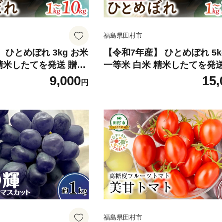
福島県田村市
 ひとめぼれ 3kg お米
【令和7年産】 ひとめぼれ 5k
精米したてを発送 贈答
一等米 白米 精米したてを発送
米 コメ ご飯 単一米 精米 生活応援
9,000
15,
円
市 ももいろファーム
福島県 田村市 ももいろファ
福島県田村市