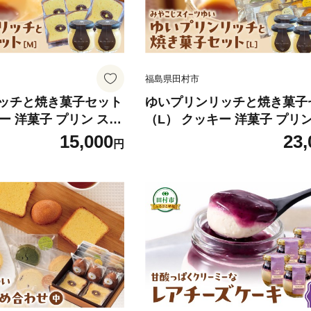
福島県田村市
ッチと焼き菓子セット
ゆいプリンリッチと焼き菓子
ー 洋菓子 プリン スイ
（L） クッキー 洋菓子 プリン
贈答用 プレゼント ギフ
ーツ お菓子 贈答用 プレゼン
15,000
23,
円
褒美 母の日 父の日 お
ト 箱入り ご褒美 母の日 父の
お土産 手土産 田村市
祝い お返し お土産 手土産 
こじスイーツゆい
福島県 みやこじスイーツゆ