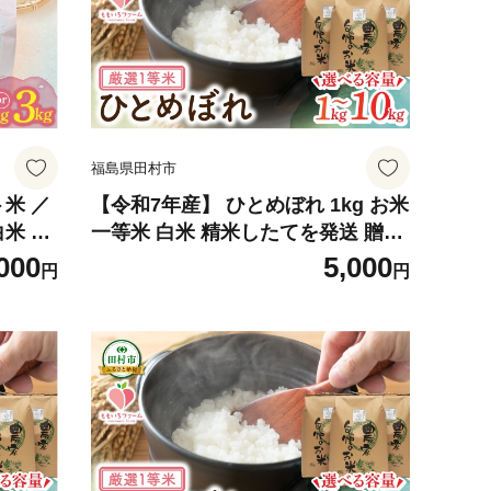
福島県田村市
米 ／
【令和7年産】 ひとめぼれ 1kg お米
白米 こ
一等米 白米 精米したてを発送 贈答
 プレゼ
米 コメ ご飯 単一米 精米 生活応援
000
5,000
円
円
コメ ご
福島県 田村市 ももいろファーム