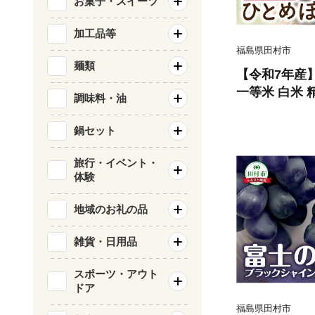
お菓子・スイーツ
加工品等
福島県田村市
麺類
【令和7年産】
一等米 白米 
調味料・油
米 コメ ご飯 単一米 精米 生活応援
福島県 田村
鍋セット
旅行・イベント・
体験
地域のお礼の品
雑貨・日用品
スポーツ・アウト
ドア
福島県田村市