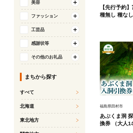
美容
【先行予約】富
種無し 種なし
ファッション
カット ブドウ
い 巨峰 美味
工芸品
ング おすすめ 福
感謝状等
園
その他のお礼品
まちから探す
すべて
北海道
福島県田村市
あぶくま洞 
東北地方
換券 （大人1
洞窟 冒険 地