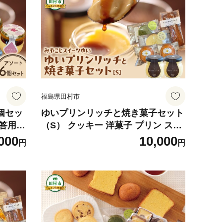
福島県田村市
個セッ
ゆいプリンリッチと焼き菓子セット
贈答用
（S） クッキー 洋菓子 プリン スイ
褒美 母
ーツ お菓子 贈答用 プレゼント ギフ
000
10,000
円
円
お土産
ト 箱入り ご褒美 母の日 父の日 お
じスイ
祝い お返し お土産 手土産 田村市
福島県 みやこじスイーツゆい