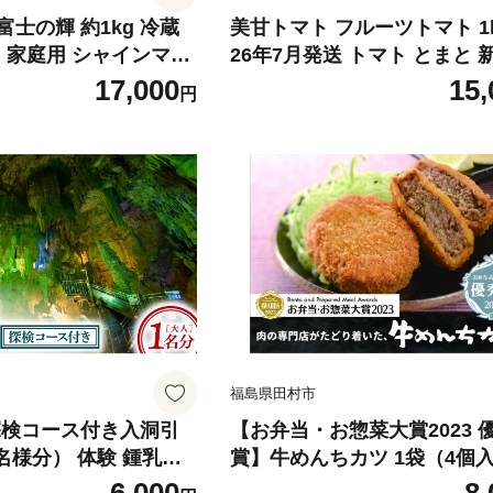
士の輝 約1kg 冷蔵
美甘トマト フルーツトマト 1k
 家庭用 シャインマス
26年7月発送 トマト とまと 
 ぶどう 品種 果物 甘
れたて フレッシュ 野菜 農家直
17,000
15,
円
しい 希少 人気 ランキ
キロ 人気 おすすめ ギフト 贈
島県 田村市 鈴木農
レゼント 福島県 田村市 田村 
N for TABLE
福島県田村市
探検コース付き入洞引
【お弁当・お惣菜大賞2023 
名様分） 体験 鍾乳洞
賞】牛めんちカツ 1袋（4個入
下 チケット レジャー旅
肉100％ メンチ メンチカツ 