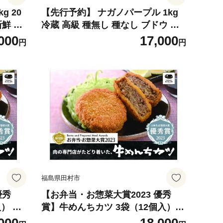
g 20
【先行予約】 ナガノパープル 1kg
新鮮 採
冷蔵 高級 種無し 種なし ブドウ ぶ
送 1
どう 品種 果物 甘さ 大粒 美味しい
000
17,000
円
円
答 プ
食べ方 人気 ランキング おすすめ 福
GREE
島県 田村市 鈴木農園 でんじろうさ
ん
福島県田村市
優秀
【お弁当・お惣菜大賞2023 優秀
） 牛
賞】牛めんちカツ 3袋（12個入）
簡単調
牛肉100％ メンチ メンチカツ 簡単