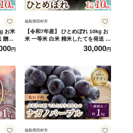
福島県田村市
g お米
【令和7年産】 ひとめぼれ 10kg お
 贈答
米 一等米 白米 精米したてを発送 贈
答 米 コメ ご飯 単一米 精米 生活応
000
30,000
円
円
ーム
援 福島県 田村市 ももいろファーム
福島県田村市