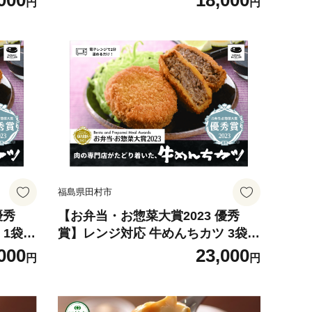
000
18,000
円
円
 惣菜
調理 冷凍 揚げるだけ 調理 時短 惣
川合精肉
菜 弁当 おかず 田村市 福島県 川合
精肉店
福島県田村市
優秀
【お弁当・お惣菜大賞2023 優秀
 1袋
賞】レンジ対応 牛めんちカツ 3袋
 メンチ
（12個入） 牛肉100％ メンチ メン
000
23,000
円
円
み 時短
チカツ 簡単調理 冷凍 油調理済み 時
県 川
短 惣菜 弁当 おかず 田村市 福島県
川合精肉店