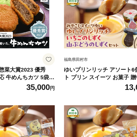
福島県田村市
菜大賞2023 優秀
ゆいプリンリッチ アソート6
 牛めんちカツ 5袋
ト プリン スイーツ お菓子 
牛肉100％ メンチ メン
プレゼント ギフト 箱入り ご
35,000
13,
円
理 冷凍 油調理済み 時
の日 父の日 お祝い お返し 
 おかず 田村市 福島県
手土産 田村市 福島県 みやこ
ーツゆい