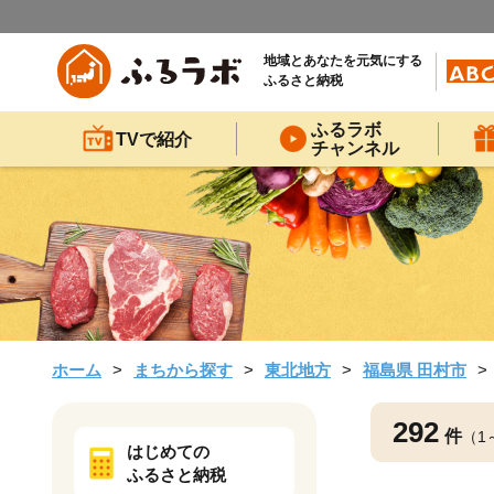
地域とあなたを元気にする
ふるさと納税
ふるラボ
TVで紹介
チャンネル
ホーム
まちから探す
東北地方
福島県 田村市
292
件
（1
はじめての
ふるさと納税