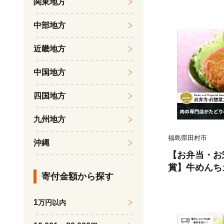
関東地方
行 地底探検 
田村市 一般
中部地方
光振興公社
近畿地方
中国地方
四国地方
九州地方
福島県田村市
沖縄
【お弁当・お惣
賞】牛めんちカ
寄付金額から探す
牛肉100％ 
調理 冷凍 揚
1
万円以内
菜 弁当 おか
精肉店