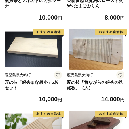
桑抹茶とアボガドのカタラー
☆新食感☆魔法のロースト玄
ナ
米×たまごぷりん
10,000
8,000
円
円
鹿児島県大崎町
鹿児島県大崎町
匠の技「銀杏まな板小」2枚
匠の技「昔ながらの銀杏の洗
セット
濯板」（大）
10,000
14,000
円
円