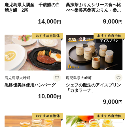
鹿児島県大隅産 千歳鰻の白
桑抹茶ぷりんシリーズ食べ比
焼き鰻 2尾
べ〜桑美茶桑実ぷりん・桑抹
茶とアボガドのカタラーナ〜
14,000
9,000
円
円
鹿児島県大崎町
鹿児島県大崎町
黒豚優美豚使用ハンバーグ
シェフの魔法のアイスプリン
「カタラーナ」
10,000
円
9,000
円