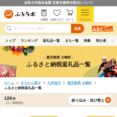
令和８年熊本地震 災害支援寄付受付について
上限額
お気に入り
カート
メニュー
検索
トップ
ランキング
返礼品一覧
まち一覧
特集
初心者ガイド
- 鹿児島県 大崎町 -
ふるさと納税返礼品一覧
ホーム
まちから探す
九州地方
鹿児島県 大崎町
ふるさと納税返礼品一覧
128
件
絞り込み・並び替え
（1～30件目）