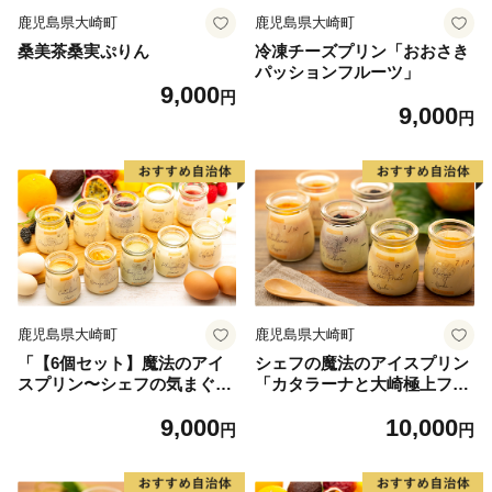
鹿児島県大崎町
鹿児島県大崎町
桑美茶桑実ぷりん
冷凍チーズプリン「おおさき
パッションフルーツ」
9,000
円
9,000
円
鹿児島県大崎町
鹿児島県大崎町
「【6個セット】魔法のアイ
シェフの魔法のアイスプリン
スプリン〜シェフの気まぐれ
「カタラーナと大崎極上フル
ワクワクシークレットBOX〜
ーツセット」
9,000
10,000
【限定セット】」
円
円