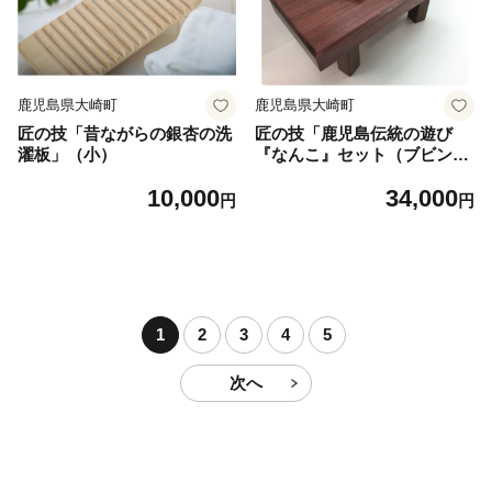
鹿児島県大崎町
鹿児島県大崎町
匠の技「昔ながらの銀杏の洗
匠の技「鹿児島伝統の遊び
濯板」（小）
『なんこ』セット（ブビンガ
材使用）」
10,000
34,000
円
円
1
2
3
4
5
次へ