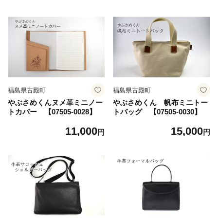
福島県古殿町
福島県古殿町
やぶさめくんヌメ革ミニノー
やぶさめくん 帆布ミニトー
トカバー 【07505-0028】
トバッグ 【07505-0030】
11,000
15,000
円
円