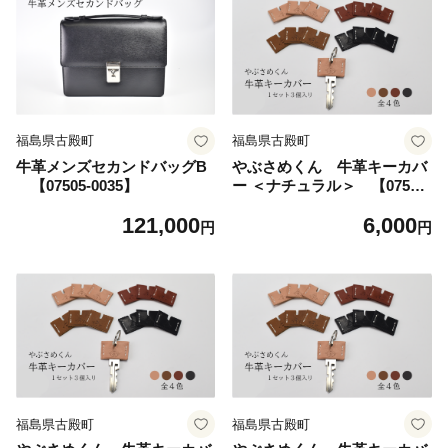
福島県古殿町
福島県古殿町
牛革メンズセカンドバッグB
やぶさめくん 牛革キーカバ
【07505-0035】
ー ＜ナチュラル＞ 【07505-
0025-A】
121,000
6,000
円
円
福島県古殿町
福島県古殿町