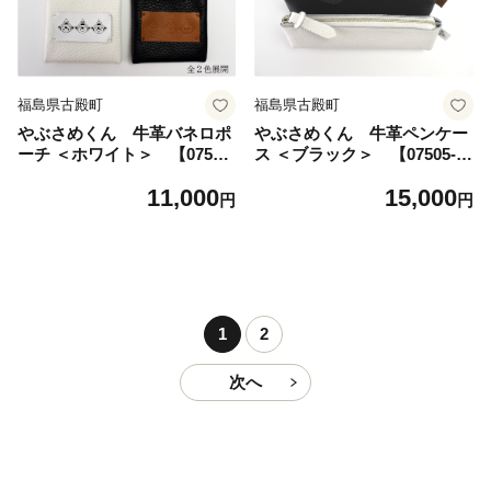
福島県古殿町
福島県古殿町
やぶさめくん 牛革バネロポ
やぶさめくん 牛革ペンケー
ーチ ＜ホワイト＞ 【07505-
ス ＜ブラック＞ 【07505-0
0026-B】
029-A】
11,000
15,000
円
円
1
2
次へ