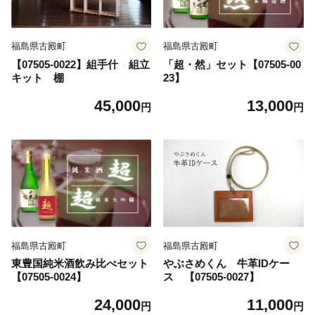
福島県古殿町
福島県古殿町
【07505-0022】組手什 組立
「超・然」セット【07505-00
キット 棚
23】
45,000
13,000
円
円
福島県古殿町
福島県古殿町
東豊国純米酒飲み比べセット
やぶさめくん 牛革IDケー
【07505-0024】
ス 【07505-0027】
24,000
11,000
円
円