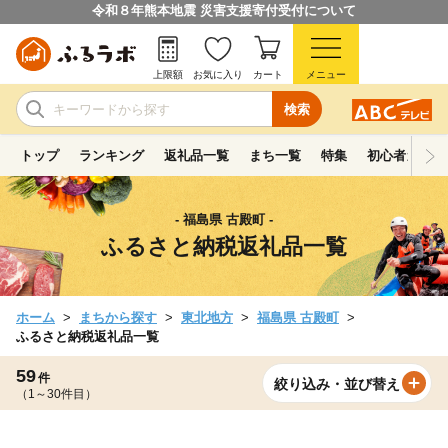
令和８年熊本地震 災害支援寄付受付について
上限額
お気に入り
カート
メニュー
検索
トップ
ランキング
返礼品一覧
まち一覧
特集
初心者ガイド
- 福島県 古殿町 -
ふるさと納税返礼品一覧
ホーム
まちから探す
東北地方
福島県 古殿町
ふるさと納税返礼品一覧
59
件
絞り込み・並び替え
（1～30件目）