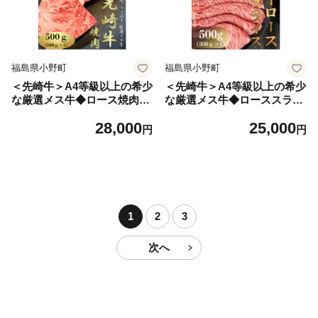
福島県小野町
福島県小野町
＜先崎牛＞A4等級以上の希少
＜先崎牛＞A4等級以上の希少
な厳選メス牛◆ロース焼肉50
な厳選メス牛◆ローススライ
0g_先崎牛 牛肉 ロース 焼肉
ス500g_先崎牛 牛肉 ロース
28,000
25,000
厳選メス牛 人気 美味しい【1
スライス 厳選メス牛 人気 美
円
円
630453】
味しい【1630458】
1
2
3
次へ