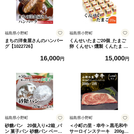
福島県小野町
福島県小野町
まちの洋食屋さんのハンバー
くんせいたまご20個_たまご
グ【1022726】
卵 くんせい 燻製 くんたま 燻
たま エッグ スモークエッグ
16,000
15,000
人気 おすすめ 送料無料 プレ
円
円
ゼント 贈答 ギフト【102272
7】
福島県小野町
福島県小野町
砂糖パン 20個入り×2箱_パ
＜小町の里・幸牛＞黒毛和牛
ン 菓子パン 砂糖パン ベーカ
サーロインステーキ 200g