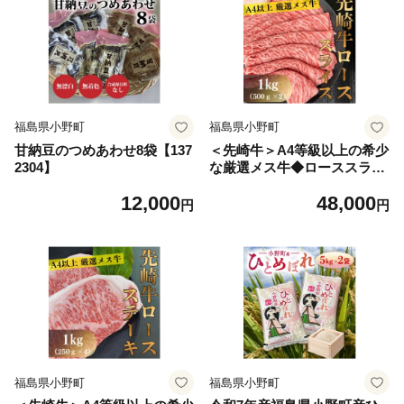
福島県小野町
福島県小野町
甘納豆のつめあわせ8袋【137
＜先崎牛＞A4等級以上の希少
2304】
な厳選メス牛◆ローススライ
ス1kg (500g×2パック)_黒毛
12,000
48,000
和牛 ローススライス 牛肉 美
円
円
味しい すき焼き 焼肉 高級 A
4等級 人気 おすすめ【102283
7】
福島県小野町
福島県小野町