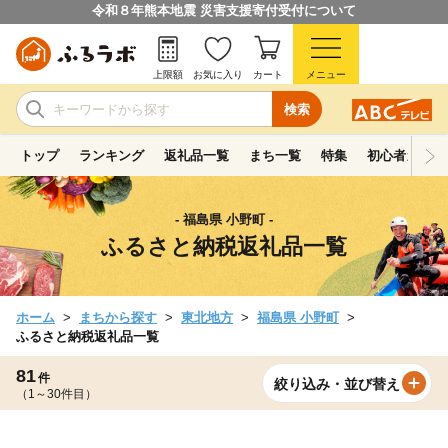
令和８年熊本地震 災害支援寄付受付について
上限額
お気に入り
カート
メニュー
検索
トップ
ランキング
返礼品一覧
まち一覧
特集
初心者ガイド
- 福島県 小野町 -
ふるさと納税返礼品一覧
ホーム
まちから探す
東北地方
福島県 小野町
ふるさと納税返礼品一覧
81
件
絞り込み・並び替え
（1～30件目）