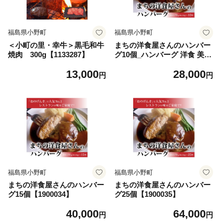
福島県小野町
福島県小野町
＜小町の里・幸牛＞黒毛和牛
まちの洋食屋さんのハンバー
焼肉 300g【1133287】
グ10個_ハンバーグ 洋食 美味
しい 冷凍 惣菜 セット 人気
13,000
28,000
おすすめ【1900033】
円
円
福島県小野町
福島県小野町
まちの洋食屋さんのハンバー
まちの洋食屋さんのハンバー
グ15個【1900034】
グ25個【1900035】
40,000
64,000
円
円