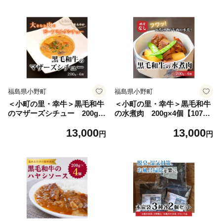
福島県小野町
福島県小野町
＜小町の里・幸牛＞黒毛和牛
＜小町の里・幸牛＞黒毛和牛
のマザーズシチュー 200g×
の水煮肉 200g×4個【10775
4個【1077508】
10】
13,000
13,000
円
円