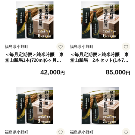
福島県小野町
福島県小野町
＜毎月定期便＞純米吟醸 東
＜毎月定期便＞純米吟醸 東
堂山勝馬1本(720ml)6ヶ月連
堂山勝馬 2本セット(1本720
続お届け全6回【4065890】
ml)全6回【4065894】
42,000
85,000
円
円
福島県小野町
福島県小野町