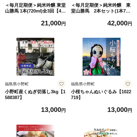
＜毎月定期便＞純米吟醸 東堂
＜毎月定期便＞純米吟醸 東
山勝馬 1本(720ml)全3回【40
堂山勝馬 2本セット(1本720
65516】
ml)全3回【4065892】
21,000
42,000
円
円
福島県小野町
福島県小野町
小野町産くぬぎ切落し3kg【1
小桜ちゃんぬいぐるみ【1022
588387】
719】
13,000
13,000
円
円