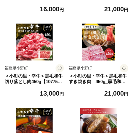
リー おやつ 美味しい 人気 大
2枚【1039370】
16,000
21,000
容量【1033456】
円
円
福島県小野町
福島県小野町
＜小町の里・幸牛＞黒毛和牛
＜小町の里・幸牛＞黒毛和牛
切り落とし肉450g【107750
すき焼き肉 450g_黒毛和牛
6】
すき焼き 牛肉 美味しい 高級
13,000
21,000
人気 おすすめ【1077507】
円
円