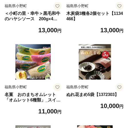
福島県小野町
福島県小野町
＜小町の里・幸牛＞黒毛和牛
木炭袋3種各2個セット【1134
のハヤシソース 200g×4個
466】
【1125004】
13,000
13,000
円
円
福島県小野町
福島県小野町
名菓 おのまちオムレット
ぬれ花まめ5袋【1372303】
「オムレット6種類」_スイー
10,000
ツ お菓子 洋菓子 オムレット
円
11,000
名菓 おのまち 人気 美味しい
円
【1140788】