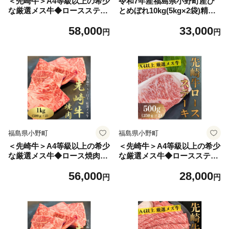
＜先崎牛＞A4等級以上の希少
令和7年産福島県小野町産ひ
な厳選メス牛◆ロースステー
とめぼれ10kg(5kg×2袋)精米_
キ 1kg(250g×4枚)_黒毛和牛
米 ひとめぼれ 精米 福島県 小
58,000
33,000
ステーキ 牛肉 美味しい A4等
野町 ご飯 美味しい 人気 10kg
円
円
級 人気 おすすめ【1627455】
【1629174】
福島県小野町
福島県小野町
＜先崎牛＞A4等級以上の希少
＜先崎牛＞A4等級以上の希少
な厳選メス牛◆ロース焼肉1k
な厳選メス牛◆ロースステー
g(500g×2パック)_先崎牛 牛
キ500g(250g×2枚)_先崎牛 牛
56,000
28,000
肉 ロース 焼肉 厳選メス牛 人
肉 ロース ステーキ 厳選メス
円
円
気 美味しい【1630417】
牛 人気 美味しい【1630438】