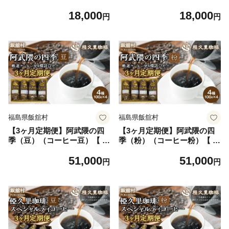
【 ふるさと納税 人気 おすす
【 ふるさと納税 人気 おすす
18,000
18,000
め 珈琲 コーヒー コーヒー豆
め 珈琲 コーヒー コーヒー豆
円
円
粉 カフェ セット 本格 復興
粉 カフェ セット 本格 復興
福島 飯舘村 】ITTAD014
福島 飯舘村 】ITTAD015
福島県飯舘村
福島県飯舘村
【3ヶ月定期便】阿武隈の四
【3ヶ月定期便】阿武隈の四
季（豆）（コーヒー豆）【 ふ
季（粉）（コーヒー粉）【 ふ
るさと納税 人気 おすすめ 珈
るさと納税 人気 おすすめ 珈
51,000
51,000
琲 コーヒー コーヒー豆 粉 カ
琲 コーヒー コーヒー豆 粉 カ
円
円
フェ セット 本格 復興 福島
フェ セット 本格 復興 福島
飯舘村 】ITTAD016
飯舘村 】ITTAD017