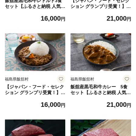
飯舘産黒毛和牛レトルト3食
【ジャパン・フード・セレク
セット【ふるさと納税 人気
ション グランプリ受賞！】飯
おすすめ ランキング 角煮 カ
舘産黒毛和牛キーマ 5食セ
16,000
21,000
レー ビーフカレー キーマカ
ット【ふるさと納税 人気 お
円
円
レー セット 詰め合わせ 和牛
すすめ ランキング カレー キ
黒毛和牛 レトルト 保存 常備
ーマカレー かぼちゃ カボチ
菜 福島 飯舘村 復興】 ITTAH
ャ 南瓜 いいたて雪っ子かぼ
012
ちゃ 和牛 黒毛和牛 マイルド
レトルト 保存 常備菜 福島
飯舘村 復興 ジャパンフード
セレクション 】 ITTAH011
福島県飯舘村
福島県飯舘村
【ジャパン・フード・セレク
飯舘産黒毛和牛カレー 5食
ション グランプリ受賞！】飯
セット【ふるさと納税 人気
舘産黒毛和牛キーマ 3食セ
おすすめ ランキング カレー
16,000
21,000
ット【ふるさと納税 人気 お
ビーフカレー 和牛 黒毛和牛
円
円
すすめ ランキング カレー キ
レトルト グルテンフリー 米
ーマカレー かぼちゃ カボチ
粉 ご褒美 贅沢 レトルト 保存
ャ 南瓜 いいたて雪っ子かぼ
常備菜 福島 飯舘村 復興】 IT
ちゃ 和牛 黒毛和牛 マイルド
TAH009
レトルト 保存 常備菜 福島