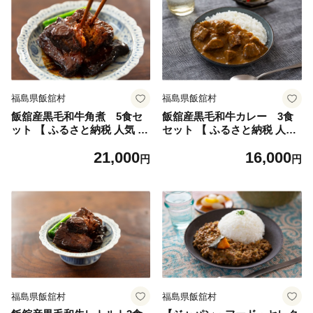
福島県飯舘村
福島県飯舘村
飯舘産黒毛和牛角煮 5食セ
飯舘産黒毛和牛カレー 3食
ット 【 ふるさと納税 人気 お
セット 【 ふるさと納税 人気
すすめ ランキング 角煮 和牛
おすすめ ランキング カレー
21,000
16,000
黒毛和牛 おかず 丼 角煮丼 レ
ビーフカレー 和牛 黒毛和牛
円
円
トルト 保存 常備菜 福島 飯舘
レトルト グルテンフリー 米
村 】 ITTAH007
粉 ご褒美 贅沢 レトルト 保存
常備菜 福島 飯舘村 】 ITTAH
008
福島県飯舘村
福島県飯舘村