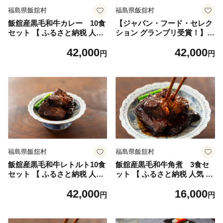
福島県飯舘村
福島県飯舘村
飯舘産黒毛和牛カレー 10食
【ジャパン・フード・セレク
セット 【 ふるさと納税 人気
ション グランプリ受賞！】飯
おすすめ ランキング カレー
舘産黒毛和牛キーマ 10食セ
42,000
42,000
ビーフカレー 和牛 黒毛和牛
ット 【 ふるさと納税 人気 お
円
円
レトルト グルテンフリー 米
すすめ ランキング カレー キ
粉 ご褒美 贅沢 レトルト 保存
ーマカレー かぼちゃ カボチ
常備菜 福島 飯舘村 】 ITTAH
ャ 南瓜 いいたて雪っ子かぼ
002
ちゃ 和牛 黒毛和牛 マイルド
レトルト 保存 常備菜 福島 飯
舘村 ジャパンフードセレクシ
ョン 】 ITTAH003
福島県飯舘村
福島県飯舘村
飯舘産黒毛和牛レトルト10食
飯舘産黒毛和牛角煮 3食セ
セット 【 ふるさと納税 人気
ット 【 ふるさと納税 人気 お
おすすめ ランキング 角煮 カ
すすめ ランキング 角煮 和牛
42,000
16,000
レー ビーフカレー キーマカ
黒毛和牛 おかず 丼 角煮丼 レ
円
円
レー セット 詰め合わせ 和牛
トルト 保存 常備菜 福島 飯舘
黒毛和牛 レトルト 保存 常備
村 】 ITTAH006
菜 福島 飯舘村 】 ITTAH005