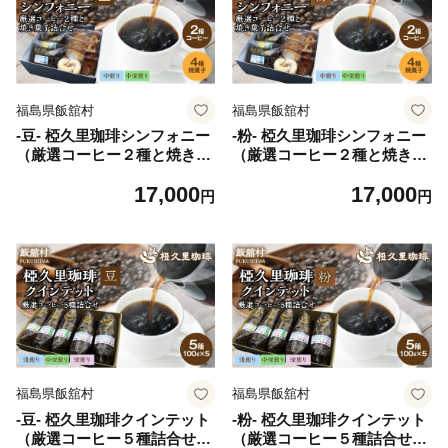
福島県飯舘村
福島県飯舘村
-豆- 椏久里珈琲シンフォニー
-粉- 椏久里珈琲シンフォニー
（厳選コーヒー２種と焼き菓
（厳選コーヒー２種と焼き菓
子詰合せ）【 ふるさと納税
子詰合せ）【 ふるさと納税
17,000
17,000
人気 おすすめ 珈琲 コーヒー
人気 おすすめ 珈琲 コーヒー
円
円
コーヒー豆 粉 カフェ セット
コーヒー豆 粉 カフェ セット
スイーツ おやつ お菓子 本格
スイーツ おやつ お菓子 本格
復興 福島 飯舘村 】ITTAD012
復興 福島 飯舘村 】ITTAD013
福島県飯舘村
福島県飯舘村
-豆- 椏久里珈琲クインテット
-粉- 椏久里珈琲クインテット
（厳選コーヒー５種詰合せ）
（厳選コーヒー５種詰合せ）