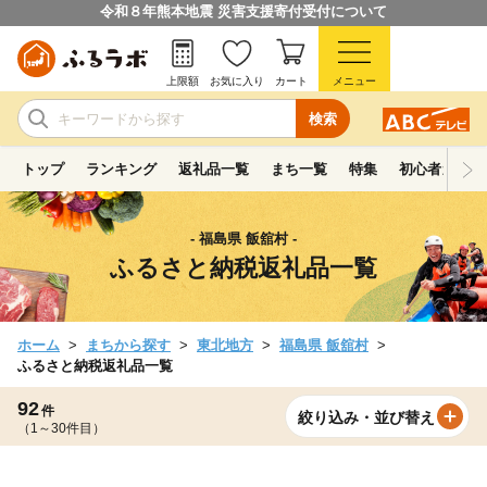
令和８年熊本地震 災害支援寄付受付について
上限額
お気に入り
カート
メニュー
検索
トップ
ランキング
返礼品一覧
まち一覧
特集
初心者ガイド
- 福島県 飯舘村 -
ふるさと納税返礼品一覧
ホーム
まちから探す
東北地方
福島県 飯舘村
ふるさと納税返礼品一覧
92
件
絞り込み・並び替え
（1～30件目）