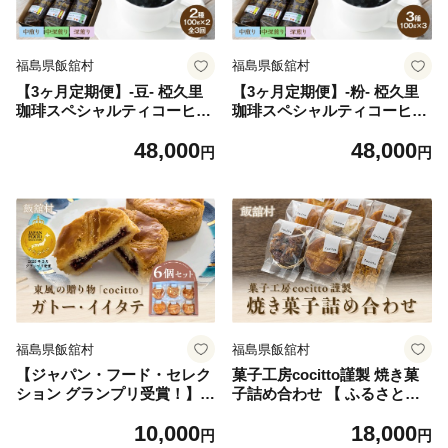
福島県飯舘村
福島県飯舘村
【3ヶ月定期便】-豆- 椏久里
【3ヶ月定期便】-粉- 椏久里
珈琲スペシャルティコーヒー
珈琲スペシャルティコーヒー
【 ふるさと納税 人気 おすす
【 ふるさと納税 人気 おすす
48,000
48,000
め 珈琲 コーヒー コーヒー豆
め 珈琲 コーヒー コーヒー豆
円
円
粉 カフェ セット 本格 復興
粉 カフェ セット 本格 復興
福島 飯舘村 】ITTAD018
福島 飯舘村 】ITTAD019
福島県飯舘村
福島県飯舘村
【ジャパン・フード・セレク
菓子工房cocitto謹製 焼き菓
ション グランプリ受賞！】東
子詰め合わせ 【 ふるさと納
風の贈り物「cocitto」 ガト
税 人気 おすすめ ランキング
10,000
18,000
ー・イイタテ 6個入りセット
お菓子 おやつ スイーツ 焼き
円
円