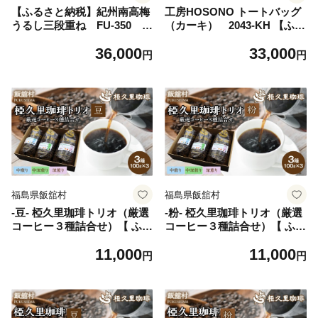
【ふるさと納税】紀州南高梅
工房HOSONO トートバッグ
うるし三段重ね FU-350 IT
（カーキ） 2043-KH 【ふる
TAG101 | 梅干し 梅干 うめ
さと納税 人気 おすすめ ラン
36,000
33,000
ぼし 梅 うめ ウメ 贈答 ギフ
キング バッグ トートバッグ
円
円
ト 人気 ふるさと納税 送料無
帆布 帆布バッグ 9号帆布 工
料
房HOSONO 防水 耐久 長持
ち 復興 福島県 飯舘村】 ITTA
G001
福島県飯舘村
福島県飯舘村
-豆- 椏久里珈琲トリオ（厳選
-粉- 椏久里珈琲トリオ（厳選
コーヒー３種詰合せ）【 ふる
コーヒー３種詰合せ）【 ふる
さと納税 人気 おすすめ 珈琲
さと納税 人気 おすすめ 珈琲
11,000
11,000
コーヒー コーヒー豆 粉 カフ
コーヒー コーヒー豆 粉 カフ
円
円
ェ セット 本格 復興 福島 飯
ェ セット 本格 復興 福島 飯
舘村 】ITTAD010
舘村 】ITTAD011