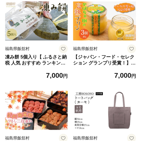
福島県飯舘村
福島県飯舘村
凍み餅 5個入り【 ふるさと納
【ジャパン・フード・セレク
税 人気 おすすめ ランキング
ション グランプリ受賞！】か
凍み餅 凍りもち 凍り餅 氷餅
ぼちゃ畑の完熟プリン80gx3
7,000
7,000
干し餅 名物 保存食 手作り ま
個入り【 ふるさと納税 人気
円
円
でい 復興 福島 飯舘村 】ITTA
おすすめ ランキング かぼち
B006
ゃ 南瓜 カボチャ かぼちゃプ
リン カボチャプリン かぼち
ゃスイーツ いいたて雪っ娘
名物 特産 希少 プレゼント 贈
り物 贈答 お取り寄せ までい
復興 福島 飯舘村 ジャパンフ
ードセレクション 】 ITTAB0
08
福島県飯舘村
福島県飯舘村