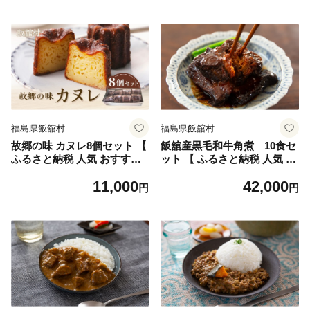
【 ふるさと納税 人気 おすす
菓子 焼菓子 ガトーバスク ガ
め ランキング お菓子 おやつ
レット フロランタン マドレ
スイーツ 焼き菓子 焼菓子 ガ
ーヌ フィナンシェ クッキー
トーバスク 手作り 贈答 贈り
手作り 贈答 贈り物 プレゼン
物 プレゼント ギフト 詰合せ
ト ギフト 詰合せ お菓子セッ
お菓子セット 手作り オリジ
ト 手作り オリジナル 詰め合
ナル 詰め合わせ 個包装 セッ
わせ 個包装 セット 復興 福島
ト 復興 福島 飯舘村 ジャパン
飯舘村 】 ITTAN002
フードセレクション 】 ITTA
N001
福島県飯舘村
福島県飯舘村
故郷の味 カヌレ8個セット 【
飯舘産黒毛和牛角煮 10食セ
ふるさと納税 人気 おすすめ
ット 【 ふるさと納税 人気 お
ランキング お菓子 おやつ ス
すすめ ランキング 角煮 和牛
11,000
42,000
イーツ 焼き菓子 焼菓子 カヌ
黒毛和牛 おかず 丼 角煮丼 レ
円
円
レ 手作り 贈答 贈り物 プレゼ
トルト 保存 常備菜 福島 飯舘
ント ギフト 詰合せ お菓子セ
村 】 ITTAH001
ット 手作り オリジナル 詰め
合わせ 個包装 セット 復興 福
島 飯舘村 】 ITTAN003