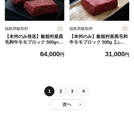
飯舘村 復興 ジャパンフード
セレクション 】 ITTAH010
福島県飯舘村
福島県飯舘村
【本州のみ発送】飯舘村産黒
【本州のみ】飯舘村産黒毛和
毛和牛モモブロック 500g×2
牛モモブロック 500g【ふる
【ふるさと納税 人気 おすす
さと納税 人気 おすすめ ラン
64,000
31,000
め ランキング 和牛 黒毛和牛
キング 和牛 黒毛和牛 ブロッ
円
円
ブロック肉 モモブロック ご
ク肉 モモブロック ご褒美 贅
褒美 贅沢 丼 チルド 福島 飯
沢 丼 チルド 福島 飯舘村 復
舘村 復興】ITTAH015
興】 ITTAH014
1
2
3
4
次へ