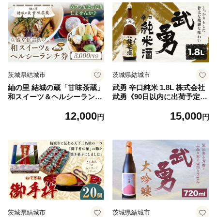
茨城県結城市
茨城県結城市
紬の里 結城の蔵「甘味茶蔵」
武勇 辛口純米 1.8L 株式会社
和スイーツ＆ヘルシーランチ
武勇《90日以内に出荷予定
券 チケット 《30日以内に出
(土日祝除く)》お酒 日本酒 晩
12,000
15,000
荷予定(土日祝除く)》茨城県
酌 家飲み アルコール 酒 結城
円
円
結城市 お食事券 ランチ スイ
市 日本酒 辛口 純米【配送不
ーツ
可地域あり】 [№5802-0239]
茨城県結城市
茨城県結城市