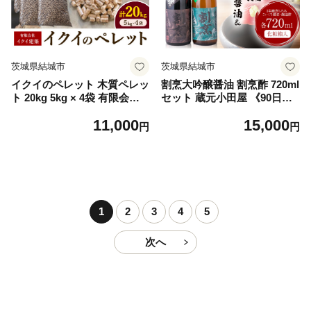
道・沖縄・離島)
茨城県結城市
茨城県結城市
イクイのペレット 木質ペレッ
割烹大吟醸醤油 割烹酢 720ml
ト 20kg 5kg × 4袋 有限会社
セット 蔵元小田屋 《90日以
イクイ建築《90日以内に出荷
内に出荷予定(土日祝除く)》
11,000
15,000
予定(土日祝除く)》茨城県 結
茨城県 結城市 お酢 しょうゆ
円
円
城市 ペレット 木質 ストーブ
醤油 大吟醸醤油 酢 調味料 st-
ペット用品 送料無料【配送不
p
可地域あり】（沖縄・離島）
1
2
3
4
5
次へ