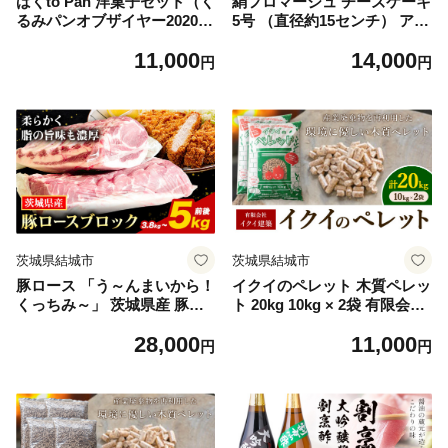
ばくto Pan 洋菓子セット（く
絹フロマージュ チーズケーキ
るみパンオブザイヤー2020グ
5号 （直径約15センチ） アル
ランプリ受賞店) 《90日以内
チザン・パティシエ・イタバ
11,000
14,000
に出荷予定(土日祝除く)》 茨
シ 《30日以内に出荷予定(土
円
円
城県 結城市 洋菓子 菓子 おや
日祝除く)》 茨城県 結城市 お
つ ラスク ブールドネージュ
菓子 チーズケーキ フロマー
ジュ スイーツ ケーキ 送料無
料 【配送不可地域あり】(沖
縄・離島)
茨城県結城市
茨城県結城市
豚ロース 「う～んまいから！
イクイのペレット 木質ペレッ
くっちみ～」 茨城県産 豚ロ
ト 20kg 10kg × 2袋 有限会社
ース 約3.8kg ～ 5kg 前後 ブ
イクイ建築《90日以内に出荷
28,000
11,000
ロック ２分割でお届け 協同
予定(土日祝除く)》茨城県 結
円
円
農産 《90日以内に出荷予定
城市 ペレット 木質 ストーブ
(土日祝除く)》 肉 豚肉 ポー
ペット用品 送料無料【配送不
ク 国産 ローストポークロー
可地域あり】（沖縄・離島）
スハム 角煮 茨城県 結城市
【配送不可地域あり】(北海