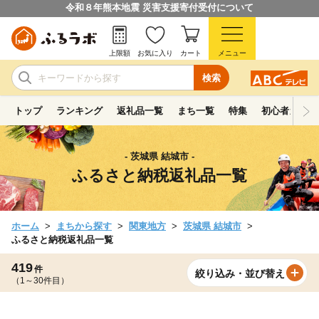
令和８年熊本地震 災害支援寄付受付について
上限額
お気に入り
カート
メニュー
検索
トップ
ランキング
返礼品一覧
まち一覧
特集
初心者ガイド
- 茨城県 結城市 -
ふるさと納税返礼品一覧
ホーム
まちから探す
関東地方
茨城県 結城市
ふるさと納税返礼品一覧
419
件
絞り込み・並び替え
（1～30件目）