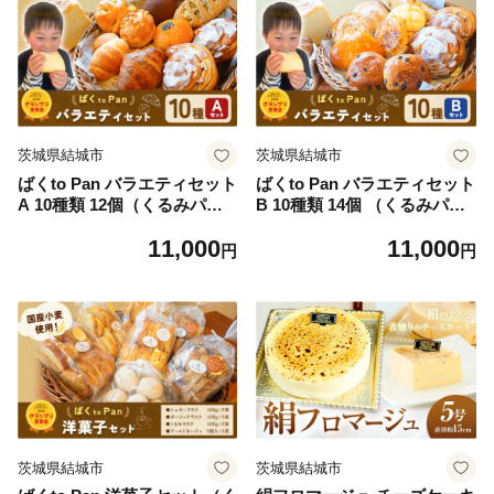
縄・離島）
ッサン クイニーアマン おや
つ 【配送不可地域あり】（沖
縄・離島）
茨城県結城市
茨城県結城市
ばくto Pan バラエティセット
ばくto Pan バラエティセット
A 10種類 12個（くるみパン
B 10種類 14個 （くるみパン
オブザイヤー2020グランプリ
オブザイヤー2020グランプリ
11,000
11,000
受賞店） 《90日以内に出荷
受賞店） 《90日以内に出荷
円
円
予定(土日祝除く)》 茨城県 結
予定(土日祝除く)》 茨城県 結
城市 パン 食パン ベーカリー
城市 パン 食パン ベーカリー
ディニッシュ クロワッサン
ディニッシュ クロワッサン
【配送不可地域あり】（沖
【配送不可地域あり】（沖
縄・離島）
縄・離島）
茨城県結城市
茨城県結城市