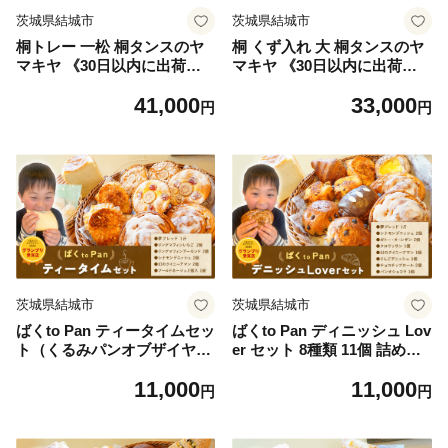
茨城県結城市
茨城県結城市
桐トレー 一松 桐タンスのヤ
桐 くず入れ 大 桐タンスのヤ
マキヤ 《30日以内に出荷予
マキヤ 《30日以内に出荷予
定(土日祝除く)》茨城県 結城
定(土日祝除く)》桐くず入れ
41,000
33,000
市 工芸品 桐 おぼん トレー
工芸品 ゴミ箱 ダストボック
円
円
インテリア 工芸品 食器
ス 工芸品 ゴミ箱 くず入れ イ
ンテリア 木製 家具
茨城県結城市
茨城県結城市
ばくto Pan ティータイムセッ
ばくto Pan ディニッシュ Lov
ト（くるみパンオブザイヤー
er セット 8種類 11個 詰め合
2020グランプリ受賞店）
わせ （くるみパンオブザイヤ
11,000
11,000
《90日以内に出荷予定(土日
ー2020グランプリ受賞店）
円
円
祝除く)》 茨城県 結城市 パン
《90日以内に出荷予定(土日
食パン ティータイム マフィ
祝除く)》 茨城県 結城市 パン
ン 【配送不可地域あり】（沖
食パン ディニッシュ クロワ