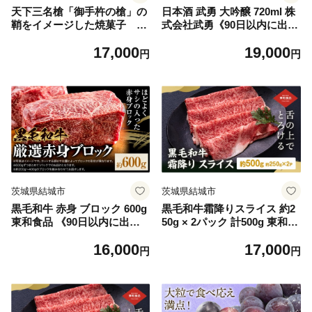
天下三名槍「御手杵の槍」の
日本酒 武勇 大吟醸 720ml 株
鞘をイメージした焼菓子 御
式会社武勇《90日以内に出荷
手杵 お菓子 スイーツ 焼菓子
予定(土日祝除く)》お酒 日本
17,000
19,000
菓子 老舗 《30日以内に出荷
酒 晩酌 家飲み アルコール 酒
円
円
予定(土日祝除く)》 真盛堂
結城市【配送不可地域あり】
[№5802-0240]
茨城県結城市
茨城県結城市
黒毛和牛 赤身 ブロック 600g
黒毛和牛霜降りスライス 約2
東和食品 《90日以内に出荷
50g × 2パック 計500g 東和食
予定(土日祝を除く)》茨城県
品《30日以内に出荷予定(土
16,000
17,000
結城市 お肉 肉 牛肉 和牛 牛
日祝除く)》茨城県 結城市 黒
円
円
ブロック肉 赤身肉 精肉 国産
毛和牛 霜降り 霜降り肉 スラ
ローストビーフ 牛たたき ス
イス 国産 肉 すき焼き しゃぶ
テーキ お取り寄せ グルメ
しゃぶ【配送不可地域あり】
【配送不可地域あり】
（離島）