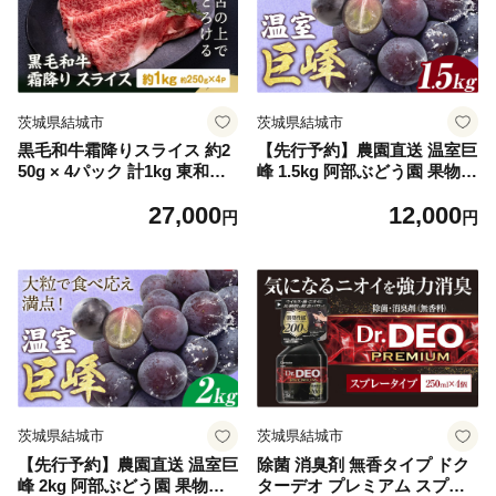
茨城県結城市
茨城県結城市
黒毛和牛霜降りスライス 約2
【先行予約】農園直送 温室巨
50g × 4パック 計1kg 東和食
峰 1.5kg 阿部ぶどう園 果物類
品《30日以内に出荷予定(土
ぶどう 巨峰 フルーツ 果物 温
27,000
12,000
日祝除く)》茨城県 結城市 黒
室巨峰 《7月中旬-8月末頃出
円
円
毛和牛 霜降り 霜降り肉 スラ
荷》 【配送不可地域あり】
イス 国産 肉 すき焼き しゃぶ
しゃぶ【配送不可地域あり】
（離島）
茨城県結城市
茨城県結城市
【先行予約】農園直送 温室巨
除菌 消臭剤 無香タイプ ドク
峰 2kg 阿部ぶどう園 果物類
ターデオ プレミアム スプレ