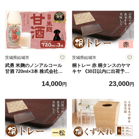
OX ティッシュ ティッシュケ
城市 【配送不可地域あり】
ース インテリア 雑貨
[№5802-0473]
茨城県結城市
茨城県結城市
武勇 米麹のノンアルコール
桐トレー 赤 桐タンスのヤマ
甘酒 720ml×3本 株式会社武
キヤ 《30日以内に出荷予定
勇《90日以内に出荷予定(土
(土日祝除く)》茨城県 結城市
14,000
23,000
日祝除く)》 糖類・保存料無
工芸品 桐 おぼん トレー イン
円
円
添加 結城市 飲料 ドリンク 米
テリア 工芸品 食器
麹のノンアルコール甘酒 ノン
アルコール 甘酒 健康 朝ごは
ん [№5802-0474]