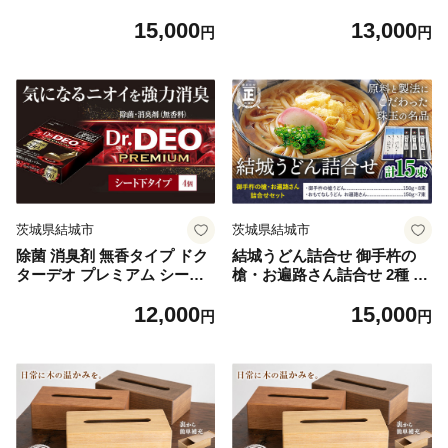
ぶどう 巨峰 フルーツ 果物 温
ータイプ 4個 株式会社カーメ
15,000
13,000
室巨峰 お届け：《7月中旬-8
イト《7~14日以内に出荷予定
円
円
月末頃出荷》【配送不可地域
(土日祝除く)》 茨城県 結城市
あり】
車 カー用品 消臭剤 【配送不
可地域あり】(沖縄・離島)
茨城県結城市
茨城県結城市
除菌 消臭剤 無香タイプ ドク
結城うどん詰合せ 御手杵の
ターデオ プレミアム シート
槍・お遍路さん詰合せ 2種 計
下タイプ 4個 株式会社カーメ
15束 有限会社西村製麺所《3
12,000
15,000
イト《7~14日以内に出荷予定
0日以内に出荷予定(土日祝除
円
円
(土日祝除く)》 茨城県 結城市
く)》茨城県 結城市 うどん ギ
車 カー用品 消臭剤 【配送不
フト 贈答用 送料無料【配送
可地域あり】(沖縄・離島)
不可地域あり】（沖縄・離
島）