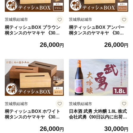
茨城県結城市
茨城県結城市
桐ティッシュBOX ブラウン
桐ティッシュBOX アンバー
桐タンスのヤマキヤ 《30日
桐タンスのヤマキヤ 《30日
以内に出荷予定(土日祝除
以内に出荷予定(土日祝除
26,000
26,000
く)》工芸品 桐 ティッシュB
く)》工芸品 桐 ティッシュB
円
円
OX ティッシュ ティッシュケ
OX ティッシュ ティッシュケ
ース インテリア 雑貨
ース インテリア 雑貨
茨城県結城市
茨城県結城市
桐ティッシュBOX ホワイト
日本酒 武勇 大吟醸 1.8L 株式
桐タンスのヤマキヤ 《30日
会社武勇《90日以内に出荷予
以内に出荷予定(土日祝除
定(土日祝除く)》お酒 日本酒
26,000
30,000
く)》工芸品 桐 ティッシュB
晩酌 家飲み アルコール 酒 結
円
円