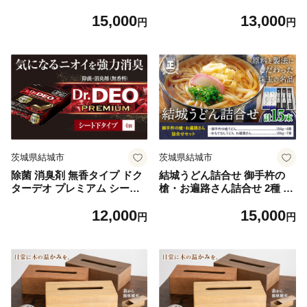
ぶどう 巨峰 フルーツ 果物 温
ータイプ 4個 株式会社カーメ
15,000
13,000
室巨峰 お届け：《7月中旬-8
イト《7~14日以内に出荷予定
円
円
月末頃出荷》【配送不可地域
(土日祝除く)》 茨城県 結城市
あり】
車 カー用品 消臭剤 【配送不
可地域あり】(沖縄・離島)
茨城県結城市
茨城県結城市
除菌 消臭剤 無香タイプ ドク
結城うどん詰合せ 御手杵の
ターデオ プレミアム シート
槍・お遍路さん詰合せ 2種 計
下タイプ 4個 株式会社カーメ
15束 有限会社西村製麺所《3
12,000
15,000
イト《7~14日以内に出荷予定
0日以内に出荷予定(土日祝除
円
円
(土日祝除く)》 茨城県 結城市
く)》茨城県 結城市 うどん ギ
車 カー用品 消臭剤 【配送不
フト 贈答用 送料無料【配送
可地域あり】(沖縄・離島)
不可地域あり】（沖縄・離
島）