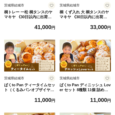
茨城県結城市
茨城県結城市
桐トレー 一松 桐タンスのヤ
桐 くず入れ 大 桐タンスのヤ
マキヤ 《30日以内に出荷予
マキヤ 《30日以内に出荷予
定(土日祝除く)》茨城県 結城
定(土日祝除く)》桐くず入れ
41,000
33,000
市 工芸品 桐 おぼん トレー
工芸品 ゴミ箱 ダストボック
円
円
インテリア 工芸品 食器
ス 工芸品 ゴミ箱 くず入れ イ
ンテリア 木製 家具
茨城県結城市
茨城県結城市
ばくto Pan ティータイムセッ
ばくto Pan ディニッシュ Lov
ト（くるみパンオブザイヤー
er セット 8種類 11個 詰め合
2020グランプリ受賞店）
わせ （くるみパンオブザイヤ
11,000
11,000
《90日以内に出荷予定(土日
ー2020グランプリ受賞店）
円
円
祝除く)》 茨城県 結城市 パン
《90日以内に出荷予定(土日
食パン ティータイム マフィ
祝除く)》 茨城県 結城市 パン
ン 【配送不可地域あり】（沖
食パン ディニッシュ クロワ