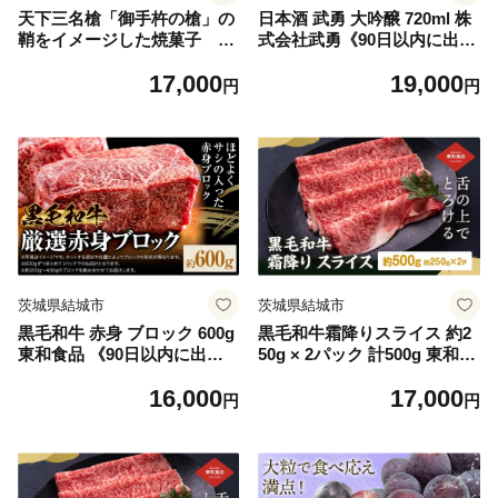
天下三名槍「御手杵の槍」の
日本酒 武勇 大吟醸 720ml 株
鞘をイメージした焼菓子 御
式会社武勇《90日以内に出荷
手杵 お菓子 スイーツ 焼菓子
予定(土日祝除く)》お酒 日本
17,000
19,000
菓子 老舗 《30日以内に出荷
酒 晩酌 家飲み アルコール 酒
円
円
予定(土日祝除く)》 真盛堂
結城市【配送不可地域あり】
[№5802-0240]
茨城県結城市
茨城県結城市
黒毛和牛 赤身 ブロック 600g
黒毛和牛霜降りスライス 約2
東和食品 《90日以内に出荷
50g × 2パック 計500g 東和食
予定(土日祝を除く)》茨城県
品《30日以内に出荷予定(土
16,000
17,000
結城市 お肉 肉 牛肉 和牛 牛
日祝除く)》茨城県 結城市 黒
円
円
ブロック肉 赤身肉 精肉 国産
毛和牛 霜降り 霜降り肉 スラ
ローストビーフ 牛たたき ス
イス 国産 肉 すき焼き しゃぶ
テーキ お取り寄せ グルメ
しゃぶ【配送不可地域あり】
【配送不可地域あり】
（離島）