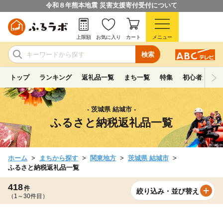
令和８年熊本地震 災害支援寄付受付について
上限額
お気に入り
カート
メニュー
検索
トップ
ランキング
返礼品一覧
まち一覧
特集
初心者ガイド
- 茨城県 結城市 -
ふるさと納税返礼品一覧
ホーム
まちから探す
関東地方
茨城県 結城市
ふるさと納税返礼品一覧
418
件
絞り込み・並び替え
（1～30件目）