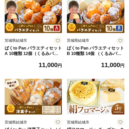
縄・離島）
ッサン クイニーアマン おや
つ 【配送不可地域あり】（沖
縄・離島）
茨城県結城市
茨城県結城市
ばくto Pan バラエティセット
ばくto Pan バラエティセット
A 10種類 12個（くるみパン
B 10種類 14個 （くるみパン
オブザイヤー2020グランプリ
オブザイヤー2020グランプリ
11,000
11,000
受賞店） 《90日以内に出荷
受賞店） 《90日以内に出荷
円
円
予定(土日祝除く)》 茨城県 結
予定(土日祝除く)》 茨城県 結
城市 パン 食パン ベーカリー
城市 パン 食パン ベーカリー
ディニッシュ クロワッサン
ディニッシュ クロワッサン
【配送不可地域あり】（沖
【配送不可地域あり】（沖
縄・離島）
縄・離島）
茨城県結城市
茨城県結城市