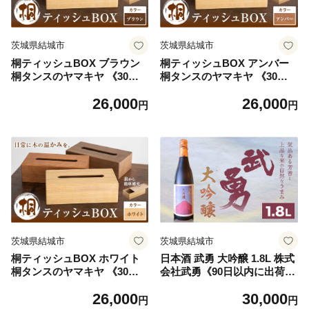
茨城県結城市
茨城県結城市
桐ティッシュBOX ブラウン
桐ティッシュBOX アンバー
桐タンスのヤマキヤ 《30日
桐タンスのヤマキヤ 《30日
以内に出荷予定(土日祝除
以内に出荷予定(土日祝除
26,000
26,000
く)》工芸品 桐 ティッシュB
く)》工芸品 桐 ティッシュB
円
円
OX ティッシュ ティッシュケ
OX ティッシュ ティッシュケ
ース インテリア 雑貨
ース インテリア 雑貨
茨城県結城市
茨城県結城市
桐ティッシュBOX ホワイト
日本酒 武勇 大吟醸 1.8L 株式
桐タンスのヤマキヤ 《30日
会社武勇《90日以内に出荷予
以内に出荷予定(土日祝除
定(土日祝除く)》お酒 日本酒
26,000
30,000
く)》工芸品 桐 ティッシュB
晩酌 家飲み アルコール 酒 結
円
円