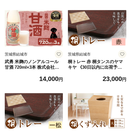
OX ティッシュ ティッシュケ
城市 【配送不可地域あり】
ース インテリア 雑貨
[№5802-0473]
茨城県結城市
茨城県結城市
武勇 米麹のノンアルコール
桐トレー 赤 桐タンスのヤマ
甘酒 720ml×3本 株式会社武
キヤ 《30日以内に出荷予定
勇《90日以内に出荷予定(土
(土日祝除く)》茨城県 結城市
14,000
23,000
日祝除く)》 糖類・保存料無
工芸品 桐 おぼん トレー イン
円
円
添加 結城市 飲料 ドリンク 米
テリア 工芸品 食器
麹のノンアルコール甘酒 ノン
アルコール 甘酒 健康 朝ごは
ん [№5802-0474]