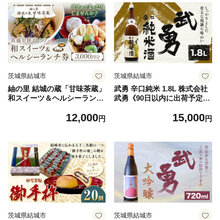
茨城県結城市
茨城県結城市
紬の里 結城の蔵「甘味茶蔵」
武勇 辛口純米 1.8L 株式会社
和スイーツ＆ヘルシーランチ
武勇《90日以内に出荷予定
券 チケット 《30日以内に出
(土日祝除く)》お酒 日本酒 晩
12,000
15,000
荷予定(土日祝除く)》茨城県
酌 家飲み アルコール 酒 結城
円
円
結城市 お食事券 ランチ スイ
市 日本酒 辛口 純米【配送不
ーツ
可地域あり】 [№5802-0239]
茨城県結城市
茨城県結城市