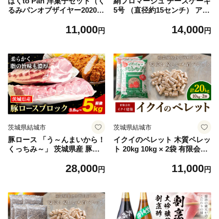
ばくto Pan 洋菓子セット（く
絹フロマージュ チーズケーキ
るみパンオブザイヤー2020グ
5号 （直径約15センチ） アル
ランプリ受賞店) 《90日以内
チザン・パティシエ・イタバ
11,000
14,000
に出荷予定(土日祝除く)》 茨
シ 《30日以内に出荷予定(土
円
円
城県 結城市 洋菓子 菓子 おや
日祝除く)》 茨城県 結城市 お
つ ラスク ブールドネージュ
菓子 チーズケーキ フロマー
ジュ スイーツ ケーキ 送料無
料 【配送不可地域あり】(沖
縄・離島)
茨城県結城市
茨城県結城市
豚ロース 「う～んまいから！
イクイのペレット 木質ペレッ
くっちみ～」 茨城県産 豚ロ
ト 20kg 10kg × 2袋 有限会社
ース 約3.8kg ～ 5kg 前後 ブ
イクイ建築《90日以内に出荷
28,000
11,000
ロック ２分割でお届け 協同
予定(土日祝除く)》茨城県 結
円
円
農産 《90日以内に出荷予定
城市 ペレット 木質 ストーブ
(土日祝除く)》 肉 豚肉 ポー
ペット用品 送料無料【配送不
ク 国産 ローストポークロー
可地域あり】（沖縄・離島）
スハム 角煮 茨城県 結城市
【配送不可地域あり】(北海