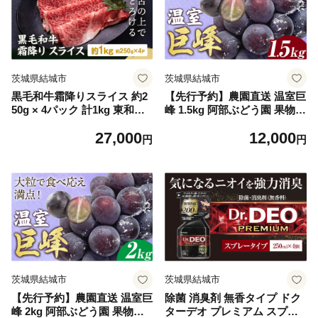
茨城県結城市
茨城県結城市
黒毛和牛霜降りスライス 約2
【先行予約】農園直送 温室巨
50g × 4パック 計1kg 東和食
峰 1.5kg 阿部ぶどう園 果物類
品《30日以内に出荷予定(土
ぶどう 巨峰 フルーツ 果物 温
27,000
12,000
日祝除く)》茨城県 結城市 黒
室巨峰 《7月中旬-8月末頃出
円
円
毛和牛 霜降り 霜降り肉 スラ
荷》 【配送不可地域あり】
イス 国産 肉 すき焼き しゃぶ
しゃぶ【配送不可地域あり】
（離島）
茨城県結城市
茨城県結城市
【先行予約】農園直送 温室巨
除菌 消臭剤 無香タイプ ドク
峰 2kg 阿部ぶどう園 果物類
ターデオ プレミアム スプレ