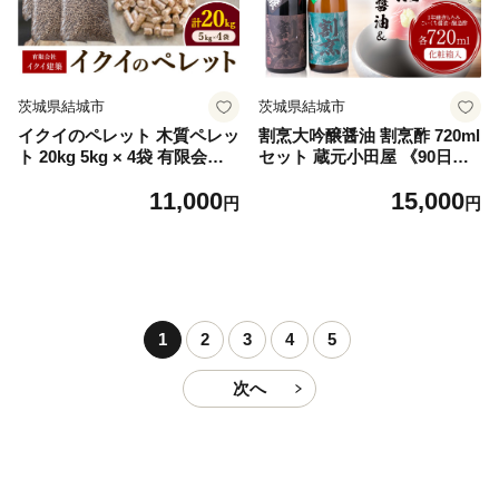
道・沖縄・離島)
茨城県結城市
茨城県結城市
イクイのペレット 木質ペレッ
割烹大吟醸醤油 割烹酢 720ml
ト 20kg 5kg × 4袋 有限会社
セット 蔵元小田屋 《90日以
イクイ建築《90日以内に出荷
内に出荷予定(土日祝除く)》
11,000
15,000
予定(土日祝除く)》茨城県 結
茨城県 結城市 お酢 しょうゆ
円
円
城市 ペレット 木質 ストーブ
醤油 大吟醸醤油 酢 調味料 st-
ペット用品 送料無料【配送不
p
可地域あり】（沖縄・離島）
1
2
3
4
5
次へ