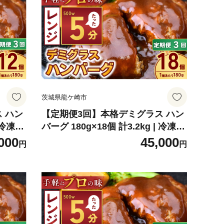
茨城県龍ケ崎市
 ハン
【定期便3回】本格デミグラス ハン
 冷凍
バーグ 180g×18個 計3.2kg | 冷凍
スソー
小分け ハンバーグ デミグラスソー
000
45,000
円
円
 粗びき
ス 牛 豚 惣菜 レンジ レンチン 湯煎
簡単調
温めるだけ 簡単調理 小分け 茨城県
龍ケ崎市