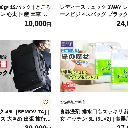
0g×12パック | ところ
レディースリュック 3WAY 
ン 心太 国産 天草 低
ースビジネスバッグ ブラック 
さっぱり 食物繊維 惣菜
OVITA] | ビジネスリュックトー ト
10,000
24,
円
茨城県 龍ケ崎市
ハンド リュック ビジネス カ
4 軽量 PC収納 収納 ノートPC
ンチ 多機能 バッグ レザーラ
掛け 自立 通勤 仕事 仕事用 
張 レディース 大容量 お出か
茨城県龍ケ崎市
OVITA] |
食器洗剤 排水口もスッキリ 
ズ 大きめ 出張 旅行 2
女 キッチン 5L (5L×2) | 食器用洗剤
A4 17インチ 防水 撥水
台所食器洗剤 食器 洗剤 食器