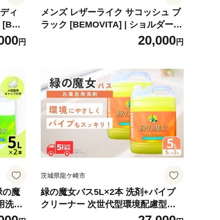
レディ
メンズ レザーライク サコッシュ ブ
[BEM
ラック [BEMOVITA] | ショルダーバ
ッグ 軽量 斜めがけ ボディバッグ コ
000
20,000
円
円
バン A
ンパクト 合成皮革 撥水 ミニバッグ
 13イ
ビジネス ギフト プレゼント 小さめ
イク 肩
バッグ 旅行 サブバッグ
旅行 出
け 通学
茨城県龍ケ崎市
緑の魔
緑の魔女バス5L×2本 洗剤+パイプ
クリーナー 次世代型環境配慮型洗
用 台所
剤 | 洗剤 液体 環境配慮 バス用 浴槽