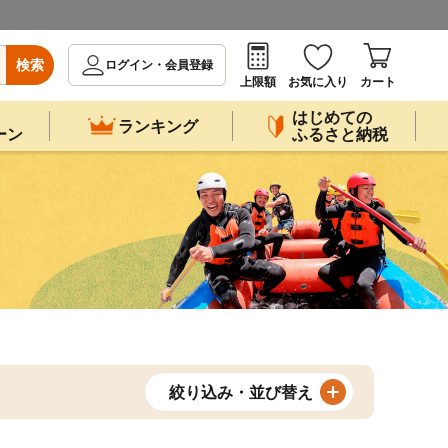
検索
ログイン・会員登録
上限額
お気に入り
カート
はじめての
ランキング
ーン
ふるさと納税
絞り込み・並び替え