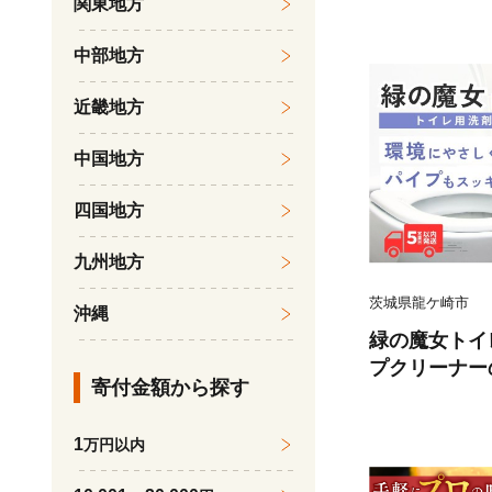
関東地方
大容量 45L
ク 丈夫 頑丈
中部地方
収納 人気 カ
ビジネス リュ
近畿地方
中国地方
四国地方
九州地方
茨城県龍ケ崎市
沖縄
緑の魔女トイレ
プクリーナー
寄付金額から探す
境配慮型洗剤 
境配慮トイレ用
1
万円以内
量 安全 中性
クリーナー お