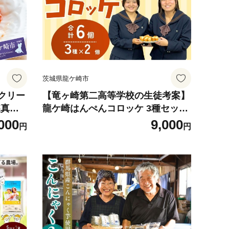
城県 龍
直送 精米 国産 おすすめ 甘みが強い
ふっくら 艶やか 茨城県 龍ケ崎市
茨城県龍ケ崎市
クリー
【竜ヶ崎第二高等学校の生徒考案】
装真空
龍ケ崎はんぺんコロッケ 3種セット
域：離
青のりチーズ ベーコン えだまめ |
000
9,000
円
円
リーム
コロッケ ころっけ チーズ ベーコン
単 惣
枝豆 はんぺん 冷凍 時短 レンジ 簡
ンコン
単 惣菜 おかず おつまみ 高校生 茨
せ 小分
城県 龍ケ崎市