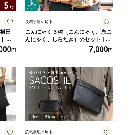
茨城県龍ケ崎市
！横田
こんにゃく３種（こんにゃく、糸こ
❙ こ
んにゃく、しらたき）のセット | こ
お米 米
んにゃく 蒟蒻 しらたき 糸こんにゃ
000
7,000
円
円
冷めても
く 白滝 料理 副菜 惣菜 名古屋食品
おにぎ
茨城県 龍ケ崎市
農薬を抑
厳選米
 国産
 艶や
茨城県龍ケ崎市