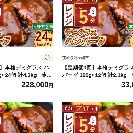
詰め替え 大容量 茨城県
茨城県龍ケ崎市
回】本格デミグラス ハ
【定期便3回】本格デミグラス
×24個 計4.3kg | 冷凍
バーグ 180g×12個 計2.1kg |
バーグ デミグラスソー
小分け ハンバーグ デミグラ
228,000
33,
円
菜 レンジ レンチン 湯煎
ス 牛 豚 惣菜 お弁当 おかず
単調理 小分け 茨城県
レンジ レンチン 温めるだけ 
理 小分け 茨城県 龍ケ崎市