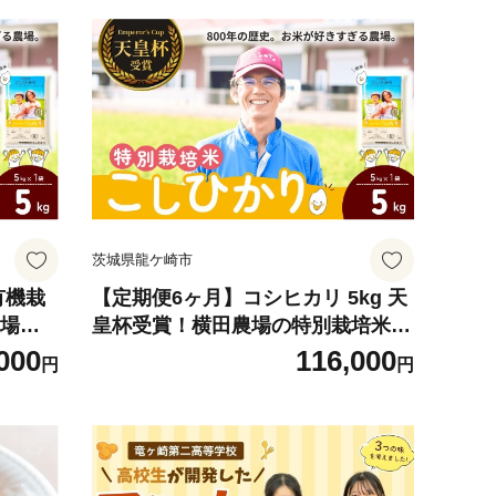
茨城県龍ケ崎市
有機栽
【定期便6ヶ月】コシヒカリ 5kg 天
農場の
皇杯受賞！横田農場の特別栽培米こ
シヒカ
しひかり ❙ こしひかり コシヒカリ
000
116,000
円
円
精米 有
厳選米 お米 米 こめ 白米 精米 特別
美味し
栽培米 冷めてもおいしい 美味しい
 受賞
こだわり おにぎり 天皇杯 受賞 ブラ
 農家直
ンド米 農薬を抑えた 特別栽培 特別
め 甘
栽培認証 厳選米 人気 農家直送 産地