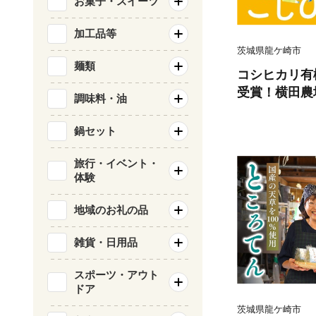
お菓子・スイーツ
加工品等
茨城県龍ケ崎市
麺類
コシヒカリ有機
受賞！横田農
調味料・油
しひかり コシ
こめ 白米 精
鍋セット
おいしい 美味
り 天皇杯 受
旅行・イベント・
体験
選米 人気 農
国産 おすすめ
地域のお礼の品
艶やか 茨城県
雑貨・日用品
スポーツ・アウト
ドア
茨城県龍ケ崎市