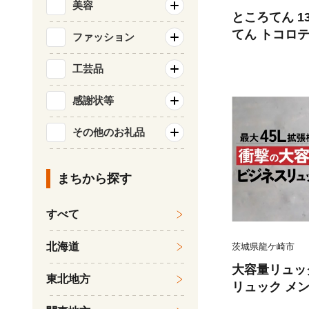
美容
ところてん 13
てん トコロテ
ファッション
カロリー 夏 
名古屋食品 
工芸品
感謝状等
その他のお礼品
まちから探す
すべて
北海道
茨城県龍ケ崎市
大容量リュック 45L [BEM
東北地方
リュック メン
泊3日 3way 