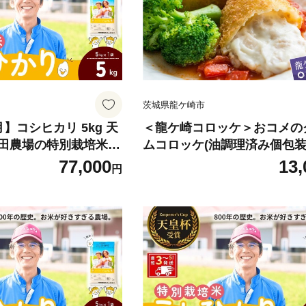
くら 艶やか 茨城県 龍
みが強い ふっくら 艶やか 茨
ケ崎市
茨城県龍ケ崎市
】コシヒカリ 5kg 天
＜龍ケ崎コロッケ＞おコメの
田農場の特別栽培米こ
ムコロッケ(油調理済み個包
こしひかり コシヒカリ
パック入り8個)【配送不可地
77,000
13,
円
米 こめ 白米 精米 特別
島】 | コロッケ ころっけ ク
てもおいしい 美味しい
コロッケ 冷凍 時短 レンジ 簡
ぎり 天皇杯 受賞 ブラ
菜 おかず おつまみ 国産 レ
抑えた 特別栽培 特別
鶏挽肉 お米 手作り お取り寄
米 人気 農家直送 産地
け 人気 茨城県 龍ケ崎市
産 おすすめ 甘みが強い
か 茨城県 龍ケ崎市