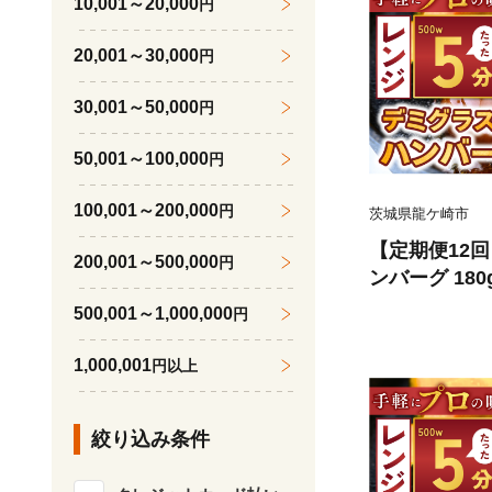
10,001～20,000
円
務用 店舗用 
龍ケ崎市
20,001～30,000
円
30,001～50,000
円
50,001～100,000
円
100,001～200,000
円
茨城県龍ケ崎市
【定期便12
200,001～500,000
円
ンバーグ 180g
小分け ハン
500,001～1,000,000
円
ス 牛 豚 惣
温めるだけ 簡
1,000,001
円以上
龍ケ崎市
絞り込み条件