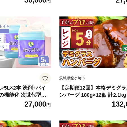
30,000
27,
円
 ノートPC リュックサッ
用洗剤 台所洗剤 液体洗剤 食
 耐久性 大型 軽い 軽量
体洗剤 キッチン用洗剤 キッチ
バン フェス キャンプ
イプ パイプクリーナー 排水口
ック 通勤 通学
配慮 植物由来 天然素材 ヤシ
環境にやさしい 油汚れ 詰め
容量 大容量用キャップ付き 除菌 防
臭 ギフト 洗浄力 茨城県 龍
茨城県龍ケ崎市
5L×2本 洗剤+パイ
【定期便12回】本格デミグラ
の機能化 次世代型環
ンバーグ 180g×12個 計2.1kg
業務用 | 洗剤 液体 環
小分け ハンバーグ デミグラ
27,000
132,
円
 黄ばみ 黒ずみ 大容
ス 牛 豚 惣菜 お弁当 おかず
タイプ 日常品 トイレ
レンジ レンチン 温めるだけ 
掃除 そうじ 赤カビ 業
理 小分け 茨城県 龍ケ崎市