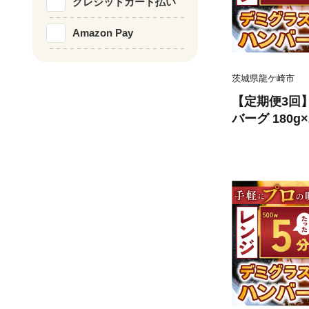
クレジットカード払い
Amazon Pay
茨城県龍ケ崎市
【定期便3回
バーグ 180g×
小分け ハン
ス 牛 豚 惣
温めるだけ 簡
龍ケ崎市