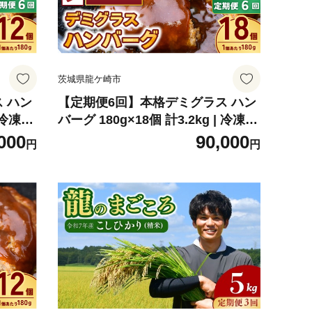
茨城県龍ケ崎市
 ハン
【定期便6回】本格デミグラス ハン
 冷凍
バーグ 180g×18個 計3.2kg | 冷凍
スソー
小分け ハンバーグ デミグラスソー
000
90,000
円
円
 粗びき
ス 牛 豚 惣菜 レンジ レンチン 湯煎
簡単調
温めるだけ 簡単調理 小分け 茨城県
龍ケ崎市