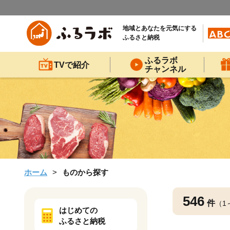
地域とあなたを元気にする
ふるさと納税
ふるラボ
TVで紹介
チャンネル
ホーム
ものから探す
546
件
（1
はじめての
ふるさと納税