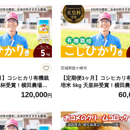
茨城県龍ケ崎市
月】コシヒカリ有機栽
【定期便3ヶ月】コシヒカリ
天皇杯受賞！横田農場の
培米 5kg 天皇杯受賞！横田
 こしひかり コシヒカ
こしひかり ❙ こしひかり コ
120,000
60,
円
 米 こめ 白米 精米 有
リ 厳選米 お米 米 こめ 白米 
めてもおいしい 美味し
機栽培米 冷めてもおいしい 
おにぎり 天皇杯 受賞
い こだわり おにぎり 天皇杯
機 厳選米 人気 農家直
ブランド米 有機 厳選米 人気
精米 国産 おすすめ 甘
送 産地直送 精米 国産 おすす