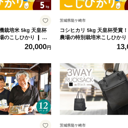
茨城県龍ケ崎市
栽培米 5kg 天皇杯
コシヒカリ 5kg 天皇杯受賞
場のこしひかり ❙ こ
農場の特別栽培米こしひかり 
ヒカリ 厳選米 お米 米
しひかり コシヒカリ 厳選米 
20,000
13,
円
米 有機栽培米 冷めても
こめ 白米 精米 特別栽培米 
しい こだわり おにぎ
おいしい 美味しい こだわり 
賞 ブランド米 有機 厳
り 天皇杯 受賞 ブランド米 
家直送 産地直送 精米
えた 特別栽培 特別栽培認証 
 甘みが強い ふっくら
人気 農家直送 産地直送 精米
 龍ケ崎市
おすすめ 甘みが強い ふっくら
か 茨城県 龍ケ崎市
茨城県龍ケ崎市