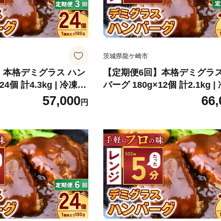
茨城県龍ケ崎市
】本格デミグラス ハン
【定期便6回】本格デミグラス
24個 計4.3kg | 冷凍
バーグ 180g×12個 計2.1kg |
バーグ デミグラスソー
小分け ハンバーグ デミグラ
57,000
66,
円
菜 レンジ レンチン 湯煎
ス 牛 豚 惣菜 お弁当 おかず
単調理 小分け 茨城県
レンジ レンチン 温めるだけ 
理 小分け 茨城県 龍ケ崎市