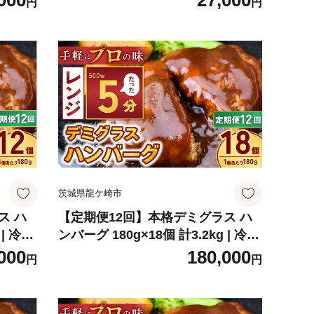
000
27,000
円
円
器用液
湯あか 大容量 1万件以上の口コミ
ン パ
世界中で愛される ヌメリ 皮脂汚れ
 環境
中性タイプ 日常品 お風呂洗剤 バス
油 エコ
用洗剤 大容量 業務用 口コミ人気 人
替え大
気 湯あか 防カビ 中性 手にやさしい
茨城県 龍ケ崎市
ケ崎市
茨城県龍ケ崎市
ス ハ
【定期便12回】本格デミグラス ハ
 | 冷凍
ンバーグ 180g×18個 計3.2kg | 冷凍
スソー
小分け ハンバーグ デミグラスソー
000
180,000
円
円
 粗びき
ス 牛 豚 惣菜 レンジ レンチン 湯煎
簡単調
温めるだけ 簡単調理 小分け 茨城県
龍ケ崎市