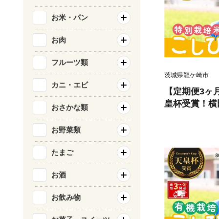
みが強い ふっ
お米・パン
ケ崎市
お肉
フルーツ類
茨城県龍ケ崎市
カニ・エビ
【定期便3ヶ月
皇杯受賞！横
おさかな類
しひかり ❙ 
厳選米 お米 
お野菜類
栽培米 冷め
こだわり おに
たまご
ンド米 農薬を
お酒
栽培認証 厳選
直送 精米 国
お飲み物
ふっくら 艶や