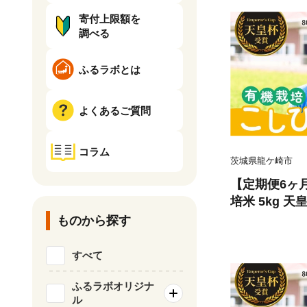
寄付上限額を
調べる
ふるラボとは
よくあるご質問
コラム
茨城県龍ケ崎市
【定期便6ヶ
培米 5kg 
こしひかり ❙
ものから探す
リ 厳選米 お米
機栽培米 冷
すべて
い こだわり 
ブランド米 有
ふるラボオリジナ
ル
送 産地直送 