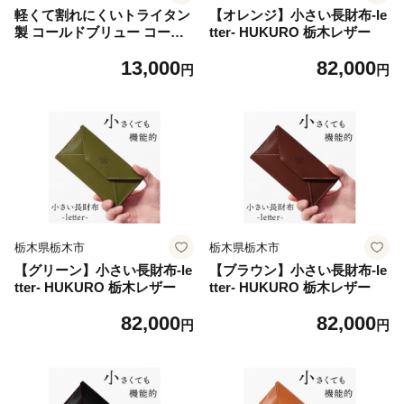
軽くて割れにくいトライタン
【オレンジ】小さい長財布-le
製 コールドブリュー コーヒ
tter- HUKURO 栃木レザー
ーピッチャー ライズ | HARI
13,000
82,000
O ハリオ ポット サーバー 容
円
円
器 840ml
栃木県栃木市
栃木県栃木市
【グリーン】小さい長財布-le
【ブラウン】小さい長財布-le
tter- HUKURO 栃木レザー
tter- HUKURO 栃木レザー
82,000
82,000
円
円