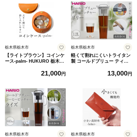
栃木県栃木市
栃木県栃木市
【ライトブラウン】コインケ
軽くて割れにくいトライタン
ース-palm- HUKURO 栃木レ
製 コールドブリュー ティー
ザー
ピッチャー リリー | HARIO
21,000
13,000
ハリオ ポット サーバー 容器
円
円
1.2L
栃木県栃木市
栃木県栃木市