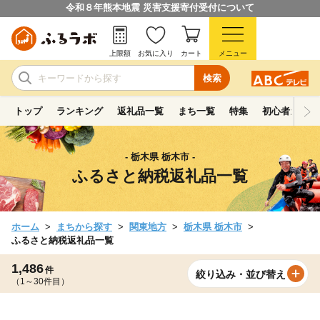
令和８年熊本地震 災害支援寄付受付について
上限額
お気に入り
カート
メニュー
検索
トップ
ランキング
返礼品一覧
まち一覧
特集
初心者ガイド
- 栃木県 栃木市 -
ふるさと納税返礼品一覧
ホーム
まちから探す
関東地方
栃木県 栃木市
ふるさと納税返礼品一覧
1,486
件
絞り込み・並び替え
（1～30件目）