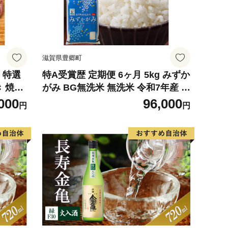
滋賀県豊郷町
 特選
特A受賞歴 定期便 6ヶ月 5kg みずか
 焼肉
がみ BG無洗米 無洗米 令和7年産 滋
賀県産 米 近江米 ミズカガミ 時短
000
96,000
円
円
定期 6回