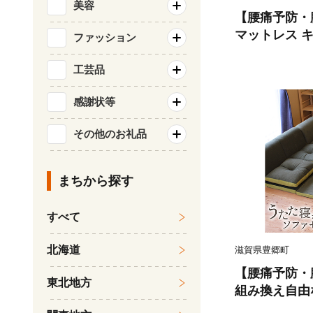
美容
【腰痛予防・
マットレス 
ファッション
ス S ベージ
高反発 三つ
工芸品
たみ 10cm
感謝状等
用品 腰痛改善
その他のお礼品
まちから探す
すべて
北海道
滋賀県豊郷町
【腰痛予防・
東北地方
組み換え自由
ト うたた寝 