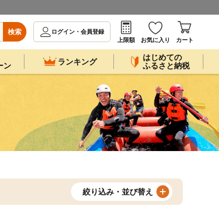
検索
ログイン・会員登録
上限額
お気に入り
カート
はじめての
ランキング
ーン
ふるさと納税
絞り込み・並び替え