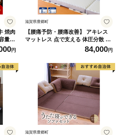
滋賀県豊郷町
牛 焼肉
【腰痛予防・腰痛改善】 アキレス
大容量
マットレス 点で支える 体圧分散 さ
 カルビ
らさら 吸湿マットレス シングル 8c
000
84,000
円
円
大和牛
m コスパ 寝具 高反発 三つ折りマッ
ー 滋賀
トレス 折りたたみ シングルマット
レス ベルオアシス 日用品 腰痛改善
滋賀県 豊郷町
滋賀県豊郷町