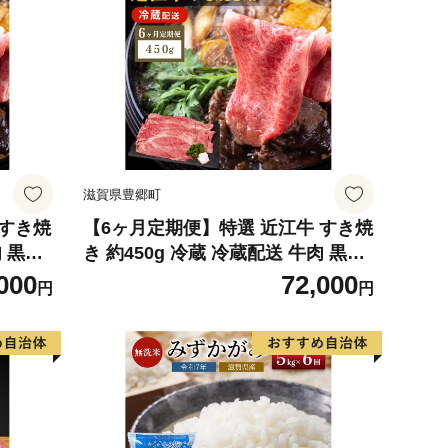
滋賀県豊郷町
 すき焼
【6ヶ月定期便】特選 近江牛 すき焼
肉 黒毛
き 約450g 冷蔵 冷蔵配送 牛肉 黒毛
 すき焼
和牛 肩ロース モモ すきやき すき焼
000
72,000
円
円
和牛 ブ
き肉 すき焼き用 肉 お肉 牛 和牛 ブ
月定期便
ランド牛 日本三大和牛 6か月定期便