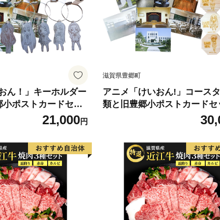
滋賀県豊郷町
おん！」キーホルダー
アニメ「けいおん!」コースタ
郷小ポストカードセッ
類と旧豊郷小ポストカードセ
 雑貨 日用品 写真 キ
豊郷町限定 キャラクターグッ
21,000
30,
円
ステンレス製 レーザー
ニメグッズ キャラクターもの
 レトロ
チン雑貨 文房具 けいおん！