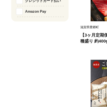
クレジットカード払い
Amazon Pay
滋賀県豊郷町
【3ヶ月定期便
種盛り 約400
肉 焼肉用 カ
牛 日本三大和
定期便 BBQ
豊郷町