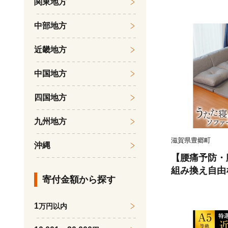
関東地方
グリーン ソ
フェイクスエー
中部地方
ット 寝具 家
豊郷町
近畿地方
中国地方
四国地方
九州地方
滋賀県豊郷町
沖縄
【腰痛予防・
組み換え自由
寄付金額から探す
ト うたた寝 
本製 グレー 
1
万円以内
グ フェイクス
改善 ラグ マ