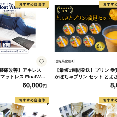
滋賀県豊郷町
腰痛改善】アキレス
【最短1週間発送】プリン 受
ットレス FloatWav
かぼちゃプリン セット とよ
タイプ S シングル グ
リン満足セット（6個入り）
60,000
8,
円
 コスパ
ツ おやつ かぼちゃ デザート
冷凍配送 滋賀県 豊郷町