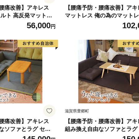
腰痛改善】アキレス
【腰痛予防・腰痛改善】アキ
キルト 高反発マットレ
マットレス 俺の為のマットレ
ュ シングル コスパ 寝具
トロング シングル かため コ
56,000
102,
円
折りマットレス 折りた
具 高反発 三つ折りマットレス
 シングルマットレス 日
たたみ 10cm シングルマッ
 滋賀県 豊郷町
日用品 腰痛改善 滋賀県 豊郷
滋賀県豊郷町
腰痛改善】アキレス
【腰痛予防・腰痛改善】アキ
なソファとラグ セッ
組み換え自由なソファとラグ
コスパ 腰痛改善 日本製
ト うたた寝 コスパ 腰痛改善