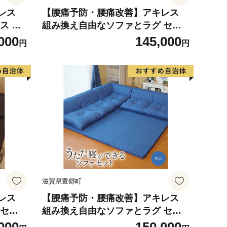
レス
【腰痛予防・腰痛改善】アキレス
ス ス
組み換え自由なソファとラグ セッ
スパ 寝
ト うたた寝 コスパ ソファセット 日
000
145,000
円
円
 折り
本製 ブラウン ベージュ ソファラグ
トレス
ソファーラグ フェイクスエード ソ
町
ファー ラグ 腰痛改善 寝具 家具 イ
ンテリア 滋賀県 豊郷町
滋賀県豊郷町
レス
【腰痛予防・腰痛改善】アキレス
 セッ
組み換え自由なソファとラグ セッ
 日本製
ト うたた寝ができる ソファセット