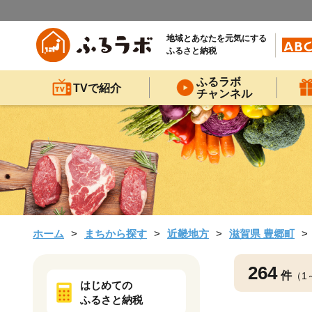
地域とあなたを元気にする
ふるさと納税
ふるラボ
TVで紹介
チャンネル
ホーム
まちから探す
近畿地方
滋賀県 豊郷町
264
件
（1
はじめての
ふるさと納税