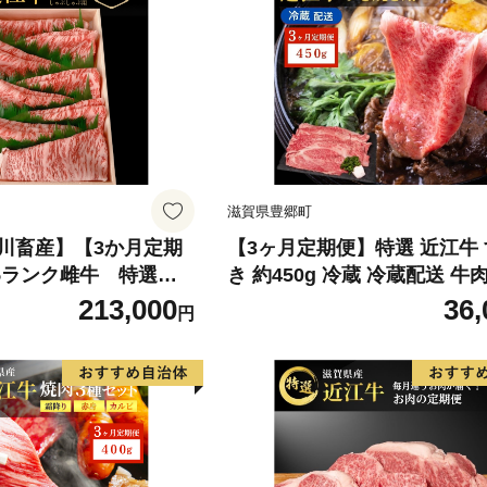
豊郷町
滋賀県豊郷町
川畜産】【3か月定期
【3ヶ月定期便】特選 近江牛
5ランク雌牛 特選牛
き 約450g 冷蔵 冷蔵配送 牛
和牛 肩ロース モモ すきやき
213,000
36,
円
き肉 すき焼き用 肉 お肉 牛 
ランド牛 日本三大和牛 3か