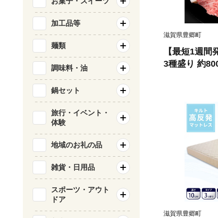
お菓子・スイーツ
加工品等
滋賀県豊郷町
麺類
【最短1週間
3種盛り 約80
調味料・油
肉 黒毛和牛 
赤身 霜降り 
鍋セット
ブランド牛 B
県 豊郷町
旅行・イベント・
体験
地域のお礼の品
雑貨・日用品
スポーツ・アウト
ドア
滋賀県豊郷町