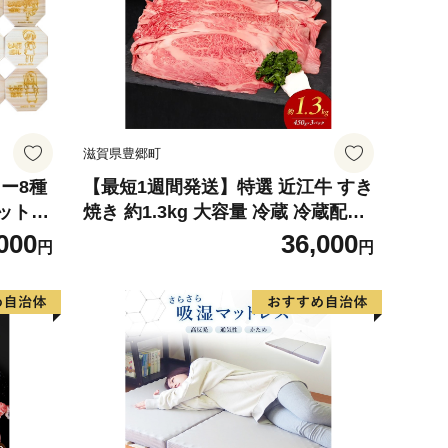
滋賀県豊郷町
ー8種
【最短1週間発送】特選 近江牛 すき
ット
焼き 約1.3kg 大容量 冷蔵 冷蔵配送
ズ ア
お肉 牛 和牛 牛肉 黒毛和牛 肩ロー
000
36,000
円
円
 キッ
ス モモ すきやき すき焼き肉 すき焼
グッズ
き用 肉 和牛 日本三大和牛 ブランド
牛 滋賀県 豊郷町