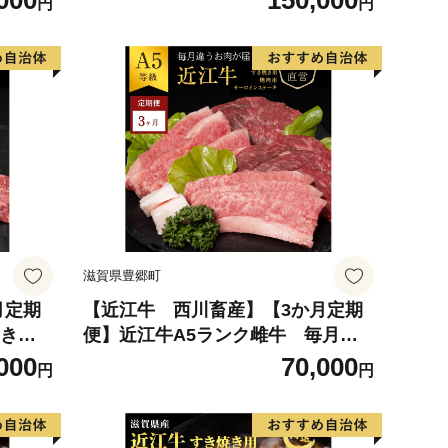
000
150,000
円
円
ーラグ
日本製 ブルー 腰痛改善 ソファーラ
グ マ
グ フェイクスエード ソファー ラグ
滋賀県
マット 寝具 家具 インテリア 滋賀県
豊郷町 コスパ
滋賀県豊郷町
月定期
【近江牛 西川畜産】【3か月定期
すき焼
便】近江牛A5ランク雌牛 毎月違
う肉が届く!近江牛味わいセット
000
70,000
円
円