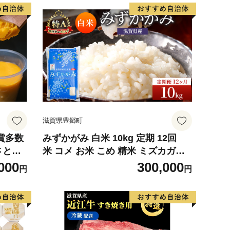
滋賀県豊郷町
賞多数
みずかがみ 白米 10kg 定期 12回
さとプ
米 コメ お米 こめ 精米 ミズカガミ
スイー
滋賀県 豊郷町
000
300,000
円
円
 野菜