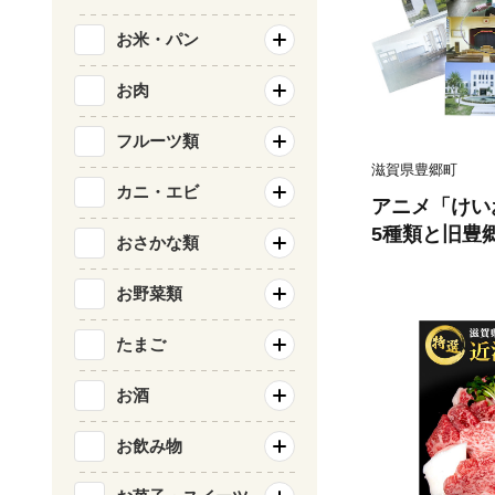
お米・パン
お肉
フルーツ類
滋賀県豊郷町
カニ・エビ
アニメ「けい
5種類と旧豊
おさかな類
ト 豊郷町限定
ャラクター 
お野菜類
加工 デザイン
たまご
お酒
お飲み物