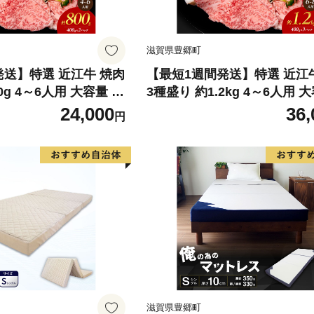
滋賀県豊郷町
発送】特選 近江牛 焼肉
【最短1週間発送】特選 近江
0g 4～6人用 大容量 牛
3種盛り 約1.2kg 4～6人用 
焼き肉 焼肉用 カルビ
牛肉 黒毛和牛 焼き肉 焼肉用
24,000
36,
円
肉 和牛 日本三大和牛
赤身 霜降り 肉 和牛 日本三
BQ バーベキュー 滋賀
ブランド牛 BBQ バーベキュ
県 豊郷町
滋賀県豊郷町