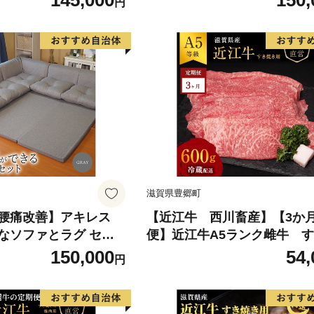
145,000
150,
円
ファラグ ソファーラグ
ブラウン ソファラグ ソファ
ド ソファー ラグ マ
フェイクスエード ソファー ラ
具 インテリア 滋賀県
ット 寝具 家具 インテリア 
豊郷町
滋賀県豊郷町
腰痛改善】アキレス
【近江牛 西川畜産】【3か
なソファとラグ セッ
便】近江牛A5ランク雌牛 
コスパ ソファセット 日
き用約600g
150,000
54,
円
ソファラグ ソファーラ
エード ソファー 腰痛
ット 寝具 家具 インテ