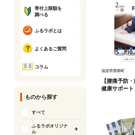
寄付上限額を
調べる
ふるラボとは
よくあるご質問
コラム
滋賀県豊郷町
【腰痛予防・
健康サポート マ
e レギュラー
ものから探す
レー 腰痛改善
すべて
ふるラボオリジナ
ル