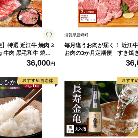
滋賀県豊郷町
】特選 近江牛 焼肉 3
毎月違うお肉が届く！ 近江牛
g 牛肉 黒毛和牛 焼き
お肉の3か月定期便 すき焼き
ルビ 赤身 霜降り 肉 和
3種盛り ステーキ
36,000
36,
円
牛 ブランド牛 3か月
 バーベキュー 滋賀県