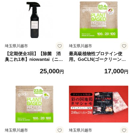
埼玉県川越市
埼玉県川越市
【定期便全3回】【除菌 消
最高級植物性プロテイン使
臭これ1本】niowantai（ニオ
用。GoCLN(ゴークリーン）
ワンタイ）無香料ノンアルコ
ビーガンプロテイン 600g
25,000
17,000
ール消臭剤 部屋用 消臭ス
有機ココア味
円
円
プレー425ml
埼玉県川越市
埼玉県川越市