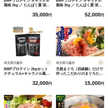
BMPプロテイン キャラメル
BMPプロテイン キャラメル
風味 2kg ／ たんぱく質 栄養
風味 3kg ／ たんぱく質 栄養
補給 ホエイプロテイン 埼玉
補給 ホエイプロテイン 埼玉
35,000
52,000
県
県
円
円
埼玉県川越市
埼玉県川越市
BMPプロテイン 2kgセット
天然まぐろ（目鉢鮪）だけで
ナチュラル×キャラメル風味
作ったこだわりのまぐろたた
セット ／ たんぱく質 栄養補
き 1kg ／ マグロ 鮪 タタキ
32,000
15,000
給 ホエイプロテイン 埼玉県
埼玉県
円
円