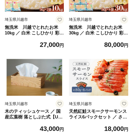
埼玉県川越市
埼玉県川越市
無洗米 川越でとれたお米
無洗米 川越でとれたお米
10kg ／ 白米 こしひかり 彩の
30kg ／ 白米 こしひかり 彩の
きずな 彩のかがやき ３種類
きずな 彩のかがやき ３種類
27,000
80,000
ブレンド米 埼玉県
ブレンド米 埼玉県
円
円
埼玉県川越市
埼玉県川越市
木のティッシュケース ／ 国
天然紅鮭スモークサーモンス
産広葉樹 落としぶた式【UM
ライス6パックセット ／ さけ
EBACHI FURNITURE】
シャケ 埼玉県 特産品
43,000
18,000
円
円