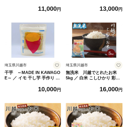
埼玉県
11,000
13,000
円
円
埼玉県川越市
埼玉県川越市
干芋 ～MADE IN KAWAGO
無洗米 川越でとれたお米
E～ ／ イモ 干し芋 手作り 埼
5kg ／ 白米 こしひかり 彩の
玉県
きずな 彩のかがやき ３種類
10,000
16,000
ブレンド米 埼玉県
円
円