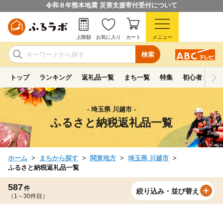
令和８年熊本地震 災害支援寄付受付について
上限額
お気に入り
カート
メニュー
検索
トップ
ランキング
返礼品一覧
まち一覧
特集
初心者ガイド
- 埼玉県 川越市 -
ふるさと納税返礼品一覧
ホーム
まちから探す
関東地方
埼玉県 川越市
ふるさと納税返礼品一覧
587
件
絞り込み・並び替え
（1～30件目）