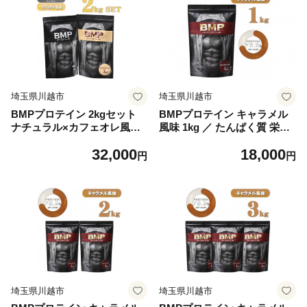
埼玉県川越市
埼玉県川越市
BMPプロテイン 2kgセット
BMPプロテイン キャラメル
ナチュラル×カフェオレ風味
風味 1kg ／ たんぱく質 栄養
セット ／ たんぱく質 栄養補
補給 ホエイプロテイン 埼玉
32,000
18,000
給 ホエイプロテイン 埼玉県
県
円
円
埼玉県川越市
埼玉県川越市