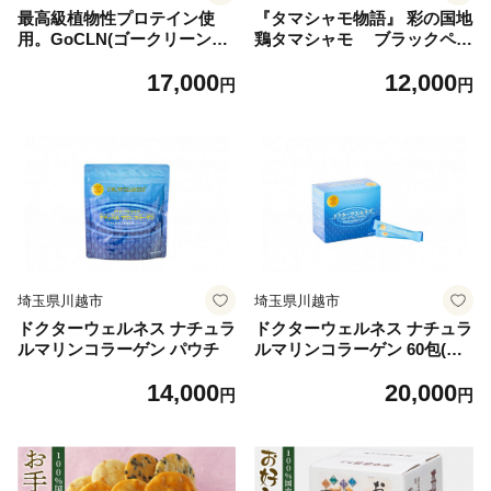
最高級植物性プロテイン使
『タマシャモ物語』 彩の国地
用。GoCLN(ゴークリーン）
鶏タマシャモ ブラックペッ
ビーガンプロテイン 600g
パー塩味 240g（2人前）×2箱
17,000
12,000
有機抹茶味
（計4人前）
円
円
埼玉県川越市
埼玉県川越市
ドクターウェルネス ナチュラ
ドクターウェルネス ナチュラ
ルマリンコラーゲン パウチ
ルマリンコラーゲン 60包(顆
粒)
14,000
20,000
円
円