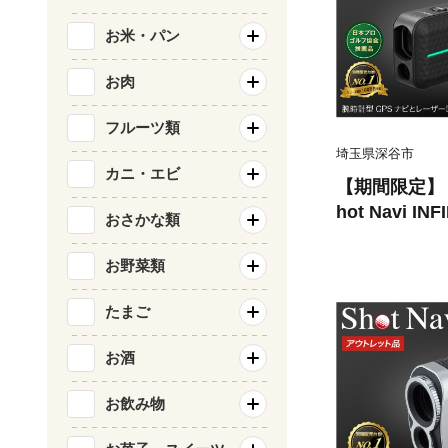
お米・パン
お肉
フルーツ類
埼玉県深谷市
カニ・エビ
【期間限定】
hot Navi INF
おさかな類
er Sniper
インフィニテ
お野菜類
ー ナノ G
ック＞ 【112
たまご
離計 距離計測
お酒
ゴルフウォッチ
ナビ 腕時計 
お飲み物