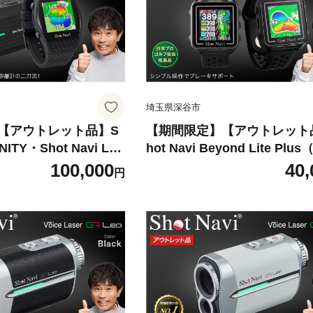
埼玉県深谷市
【アウトレット品】S
【期間限定】【アウトレット
INITY・Shot Navi Las
hot Navi Beyond Lite Plu
 nano GR（ショットナビ
ットナビ ビヨンド ライト プ
100,000
40,
円
ィ・レーザースナイパ
＜カラー：ブラック＞ 【1121
R）セット＜カラー：ブラ
862】 ゴルフ 距離計 距離計
18-0870】 ゴルフ 距
定器 ゴルフナビ ゴルフウォッ
器 測定器 ゴルフナビ
PSウォッチGPSナビ 腕時計
 GPSウォッチGPS
日本製