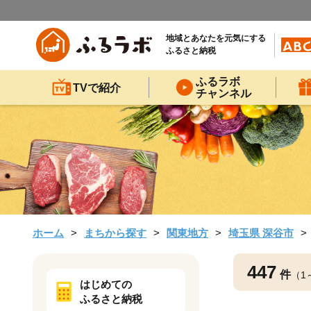
地域とあなたを元気にする
ふるさと納税
ふるラボ
TVで紹介
チャンネル
ホーム
まちから探す
関東地方
埼玉県 深谷市
447
件
（1
はじめての
ふるさと納税