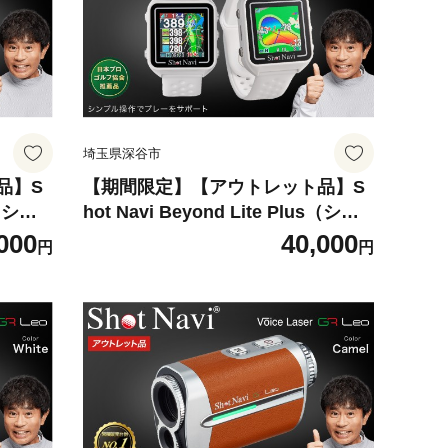
埼玉県深谷市
品】S
【期間限定】【アウトレット品】S
s（ショ
hot Navi Beyond Lite Plus（ショ
ラス）
ットナビ ビヨンド ライト プラス）
000
40,000
円
円
8-0
＜カラー：ホワイト＞ 【11218-0
測器 測
863】 ゴルフ 距離計 距離計測器 測
チ G
定器 ゴルフナビ ゴルフウォッチ G
 日本製
PSウォッチGPSナビ 腕時計 日本製