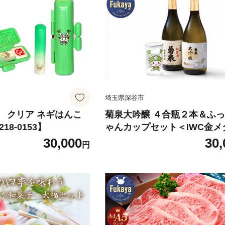
埼玉県深谷市
 クリア ネギはんこ
菊泉大吟醸 ４合瓶２本＆ふ
18-0153】
ゃんカップセット＜IWC金メ
賞品＞ 【11218-0083】
30,000
30,
円