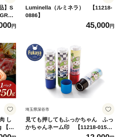
品】S
Luminella（ルミネラ） 【11218-
 GR
0886】
ナイパ
000
45,000
円
円
ワイト
 距離計
 ゴル
Sナビ
埼玉県深谷市
肉 し
見ても押してもふっかちゃん ふっ
 【11
かちゃんネーム印 【11218-015
谷牛 ブ
5】