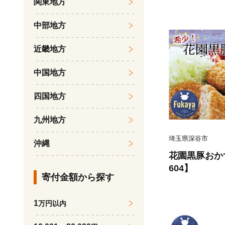
関東地方
インフィニテ
ー ナノ G
中部地方
イト＞ 【112
離計 距離計測
近畿地方
ゴルフウォッチ
ナビ 腕時計 
中国地方
四国地方
九州地方
埼玉県深谷市
沖縄
花園黒豚おかず
604】
寄付金額から探す
1
万円以内