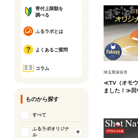
寄付上限額を
調べる
ふるラボとは
よくあるご質問
コラム
埼玉県深谷市
≪TV（オモ
ました！≫田
玉」10個入
ものから探す
保証付き＞ 【1
すべて
ふるラボオリジナ
ル