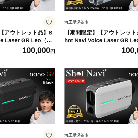
埼玉県深谷市
【アウトレット品】S
【期間限定】【アウトレット
ice Laser GR Leo（シ
hot Navi Voice Laser GR 
ボイスレーザーGRレ
ョットナビ ボイスレーザーG
100,000
100,
円
ブラック（Black）
オ）＜カラー：ホワイト（Whi
-0864】 ゴルフ 距離計
＞ 【11218-0865】 ゴルフ
定器 ゴルフナビ ゴル
距離計測器 測定器 ゴルフナビ
PSウォッチGPSナビ
フウォッチ GPSウォッチGP
製
腕時計 日本製
埼玉県深谷市