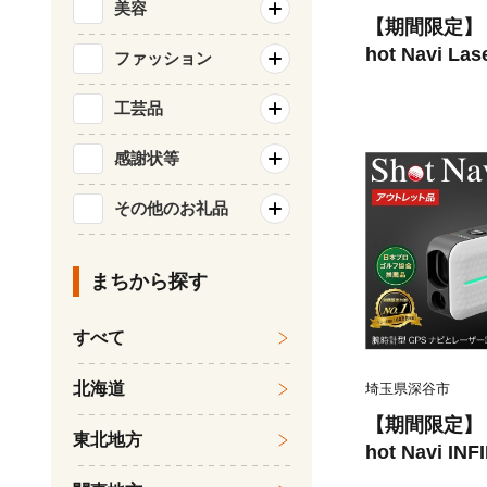
美容
【期間限定】
hot Navi Las
ファッション
（ショットナ
ー ナノ GR
工芸品
＞ 【11218
感謝状等
距離計測器 測
フウォッチ G
その他のお礼品
腕時計 日本
まちから探す
すべて
北海道
埼玉県深谷市
【期間限定】
東北地方
hot Navi INF
er Sniper