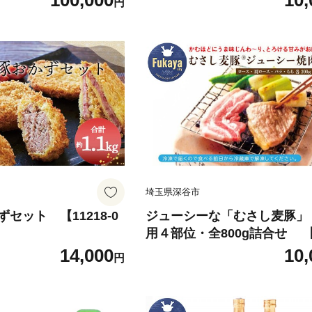
100,000
10,
円
ィ・レーザースナイパ
ランド牛 国産 A4 A5 赤身 
R）セット＜カラー：ホワ
しゃぶしゃぶ すき焼き 焼肉 
18-0874】 ゴルフ 距
ギフト 埼玉県 深谷市
器 測定器 ゴルフナビ
 GPSウォッチGPS
日本製
埼玉県深谷市
セット 【11218-0
ジューシーな「むさし麦豚」
用４部位・全800g詰合せ 【
8-0085】
14,000
10,
円