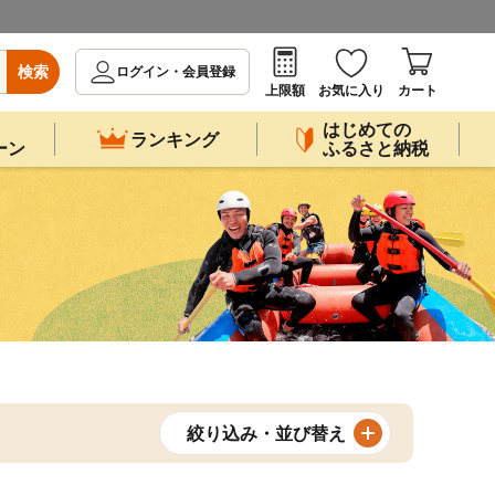
検索
ログイン・会員登録
上限額
お気に入り
カート
はじめての
ランキング
ーン
ふるさと納税
絞り込み・並び替え