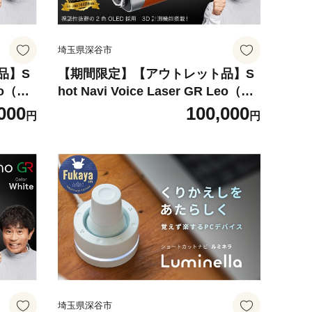
埼玉県深谷市
品】S
【期間限定】【アウトレット品】S
Leo（シ
hot Navi Voice Laser GR Leo（シ
Rレ
ョットナビ ボイスレーザーGRレ
000
100,000
円
円
te）
オ）＜カラー：キャメル（Camel）
 距離計
＞ 【11218-0867】 ゴルフ 距離計
 ゴル
距離計測器 測定器 ゴルフナビ ゴル
Sナビ
フウォッチ GPSウォッチGPSナビ
腕時計 日本製
埼玉県深谷市