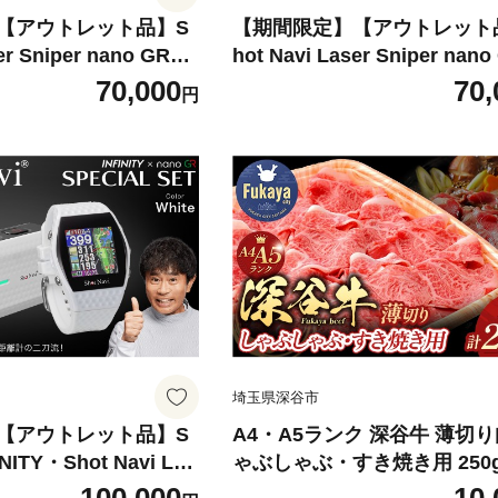
【アウトレット品】S
【期間限定】【アウトレット
er Sniper nano GR
hot Navi Laser Sniper nano
ビ レーザースナイパ
（ショットナビ レーザース
70,000
70,
円
）＜カラー：ブラック
ー ナノ GR）＜カラー：ホ
-0868】 ゴルフ 距離計
＞ 【11218-0869】 ゴルフ
定器 ゴルフナビ ゴル
距離計測器 測定器 ゴルフナビ
PSウォッチGPSナビ
フウォッチ GPSウォッチGP
製
腕時計 日本製
埼玉県深谷市
【アウトレット品】S
A4・A5ランク 深谷牛 薄切り
INITY・Shot Navi Las
ゃぶしゃぶ・すき焼き用 250g
 nano GR（ショットナビ
218-0045】黒毛和牛 和牛 深