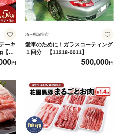
埼玉県深谷市
ステーキ
愛車のために！ガラスコーティング
g【11
１回分 【11218-0011】
深谷牛
000
500,000
円
円
 ヒレス
肉 B