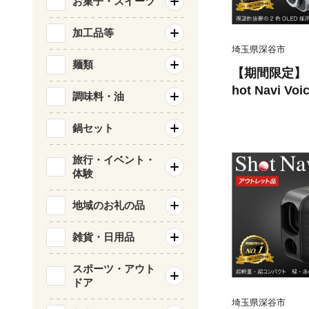
お菓子・スイーツ
加工品等
埼玉県深谷市
麺類
【期間限定】
hot Navi Vo
調味料・油
ョットナビ 
オ）＜カラー：
鍋セット
＞ 【11218
距離計測器 測
旅行・イベント・
体験
フウォッチ G
腕時計 日本
地域のお礼の品
雑貨・日用品
スポーツ・アウト
ドア
埼玉県深谷市