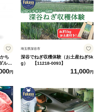
埼玉県深谷市
っかち
深谷でねぎ収穫体験（お土産ねぎ5k
ダル受
g） 【11218-0093】
000
11,000
円
円