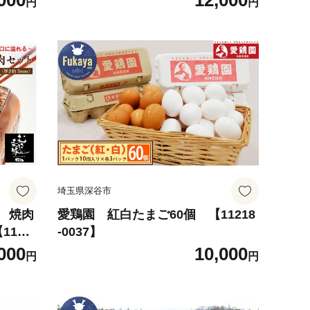
000
12,000
円
円
薄切り
BBQ
埼玉県深谷市
 焼肉
愛鶏園 紅白たまご60個 【11218
1121
-0037】
000
10,000
円
円