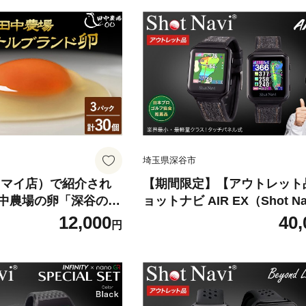
埼玉県深谷市
ウマイ店）で紹介され
【期間限定】【アウトレット
中農場の卵「深谷の宝
ョットナビ AIR EX（Shot Nav
2パック＜1パック割れ
R EX）＜カラー：ブラック＞
12,000
40,
円
1218-0051】
1218-0752】 ゴルフ 距離計
測器 測定器 ゴルフナビ ゴル
ッチ GPSウォッチGPSナビ
日本製