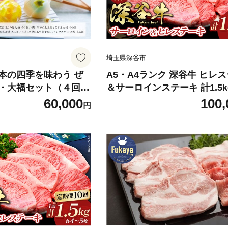
埼玉県深谷市
本の四季を味わう ぜ
A5・A4ランク 深谷牛 ヒレ
・大福セット（４回コ
＆サーロインステーキ 計1.5k
18-0112】
218-0042】 黒毛和牛 和牛 
60,000
100,
円
ブランド牛 国産 A4 A5 赤身
テーキ サーロインステーキ 焼
BQ ギフト 埼玉県 深谷市