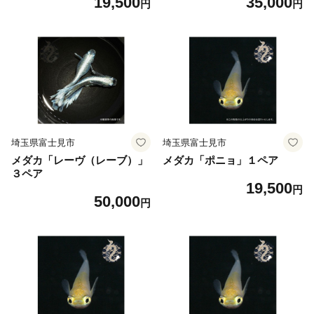
19,500
35,000
円
円
埼玉県富士見市
埼玉県富士見市
メダカ「レーヴ（レーブ）」
メダカ「ポニョ」１ペア
３ペア
19,500
円
50,000
円