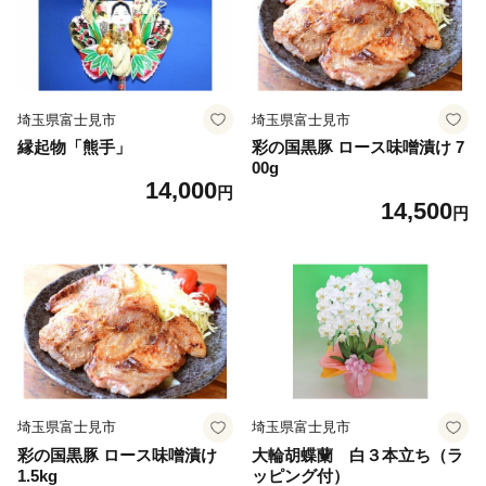
埼玉県富士見市
埼玉県富士見市
縁起物「熊手」
彩の国黒豚 ロース味噌漬け 7
00g
14,000
円
14,500
円
埼玉県富士見市
埼玉県富士見市
彩の国黒豚 ロース味噌漬け
大輪胡蝶蘭 白３本立ち（ラ
1.5kg
ッピング付）