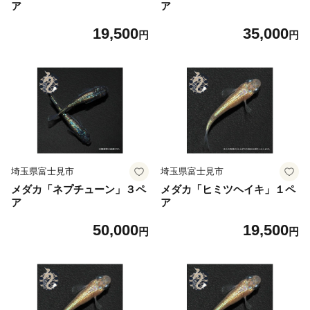
ア
ア
19,500
35,000
円
円
埼玉県富士見市
埼玉県富士見市
メダカ「ネプチューン」３ペ
メダカ「ヒミツヘイキ」１ペ
ア
ア
50,000
19,500
円
円