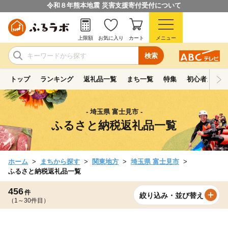
令和８年熊本地震 災害支援寄付受付について
上限額
お気に入り
カート
メニュー
検索
トップ
ランキング
返礼品一覧
まち一覧
特集
初心者ガイド
- 埼玉県 富士見市 -
ふるさと納税返礼品一覧
ホーム
まちから探す
関東地方
埼玉県 富士見市
ふるさと納税返礼品一覧
456
件
絞り込み・並び替え
（1～30件目）