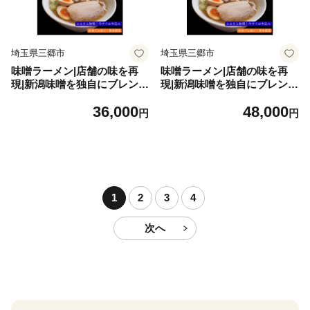
埼玉県三郷市
埼玉県三郷市
味噌ラーメン|店舗の味を再
味噌ラーメン|店舗の味を再
現|新潟味噌を独自にブレンド
現|新潟味噌を独自にブレンド
コク旨Wスープ×三河屋製麺
コク旨Wスープ×三河屋製麺
36,000
48,000
＜満足感＞6食セット【17316
＜満足感＞8食セット【17316
円
円
14】
16】
1
2
3
4
次へ