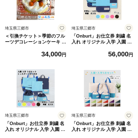
埼玉県三郷市
埼玉県三郷市
＜引換チケット＞季節のフル
「Onburt」お仕立券 刺繍 名
ーツデコレーションケーキ 7
入れ オリジナル 入学 入園 3
号サイズ|手作り 埼玉県三郷
点セット ショルダーベルト付
34,000
56,000
市【1708627】
き【1689030】
円
円
埼玉県三郷市
埼玉県三郷市
「Onburt」お仕立券 刺繍 名
「Onburt」お仕立券 刺繍 名
入れ オリジナル 入学 入園 5
入れ オリジナル 入学 入園 5
点セット ショルダーベルト付
点セット【1689034】