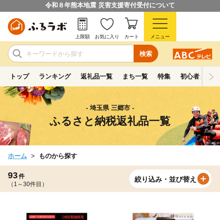
令和８年熊本地震 災害支援寄付受付について
上限額
お気に入り
カート
メニュー
検索
トップ
ランキング
返礼品一覧
まち一覧
特集
初心者ガイド
- 埼玉県 三郷市 -
ふるさと納税返礼品一覧
ホーム
ものから探す
93
件
絞り込み・並び替え
（1～30件目）