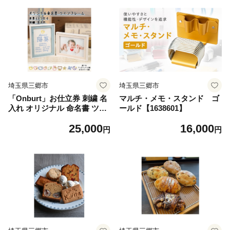
埼玉県三郷市
埼玉県三郷市
「Onburt」お仕立券 刺繍 名
マルチ・メモ・スタンド ゴ
入れ オリジナル 命名書 ツイ
ールド【1638601】
ンフレーム付き【1692531】
25,000
16,000
円
円