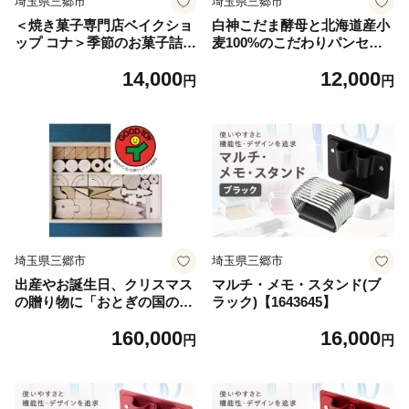
埼玉県三郷市
埼玉県三郷市
＜焼き菓子専門店ベイクショ
白神こだま酵母と北海道産小
ップ コナ＞季節のお菓子詰め
麦100%のこだわりパンセッ
合わせ【1694743】
ト【1722218】
14,000
12,000
円
円
埼玉県三郷市
埼玉県三郷市
出産やお誕生日、クリスマス
マルチ・メモ・スタンド(ブ
の贈り物に「おとぎの国の積
ラック)【1643645】
木ちゃん」【1714295】
160,000
16,000
円
円