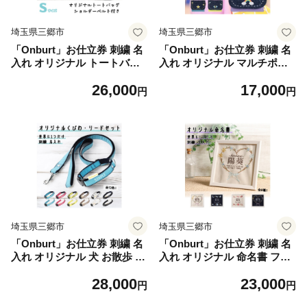
埼玉県三郷市
埼玉県三郷市
「Onburt」お仕立券 刺繍 名
「Onburt」お仕立券 刺繍 名
入れ オリジナル トートバッ
入れ オリジナル マルチポケ
グ ショルダーベルト付 Sサイ
ット 移動ポケット クリップ
26,000
17,000
ズ【1685944】
付き【1685945】
円
円
埼玉県三郷市
埼玉県三郷市
「Onburt」お仕立券 刺繍 名
「Onburt」お仕立券 刺繍 名
入れ オリジナル 犬 お散歩 首
入れ オリジナル 命名書 フレ
輪リードセット 小型 中型【1
ーム付き【1692530】
28,000
23,000
685949】
円
円