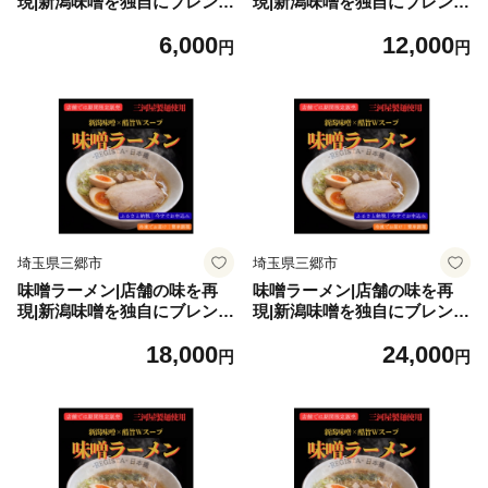
現|新潟味噌を独自にブレンド
現|新潟味噌を独自にブレンド
コク旨Wスープ×三河屋製麺
コク旨Wスープ×三河屋製＜
6,000
12,000
＜満足感＞1食入【1731602】
満足感＞2食セット【173160
円
円
6】
埼玉県三郷市
埼玉県三郷市
味噌ラーメン|店舗の味を再
味噌ラーメン|店舗の味を再
現|新潟味噌を独自にブレンド
現|新潟味噌を独自にブレンド
コク旨Wスープ×三河屋製麺
コク旨Wスープ×三河屋製麺
18,000
24,000
＜満足感＞3食セット【17316
＜満足感＞4食セット【17316
円
円
12】
13】