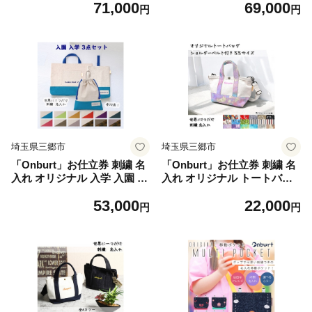
71,000
69,000
き【1689031】
円
円
埼玉県三郷市
埼玉県三郷市
「Onburt」お仕立券 刺繍 名
「Onburt」お仕立券 刺繍 名
入れ オリジナル 入学 入園 3
入れ オリジナル トートバッ
点セット【1689048】
グ ショルダーベルト付 SSサ
53,000
22,000
イズ【1685279】
円
円