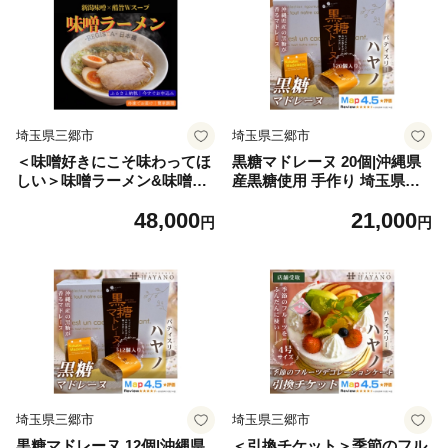
埼玉県三郷市
埼玉県三郷市
＜味噌好きにこそ味わってほ
黒糖マドレーヌ 20個|沖縄県
しい＞味噌ラーメン&味噌油
産黒糖使用 手作り 埼玉県三
そば 食べ比べ 計8食セッ
郷市【1708622】
48,000
21,000
ト【1734055】
円
円
埼玉県三郷市
埼玉県三郷市
黒糖マドレーヌ 12個|沖縄県
＜引換チケット＞季節のフル