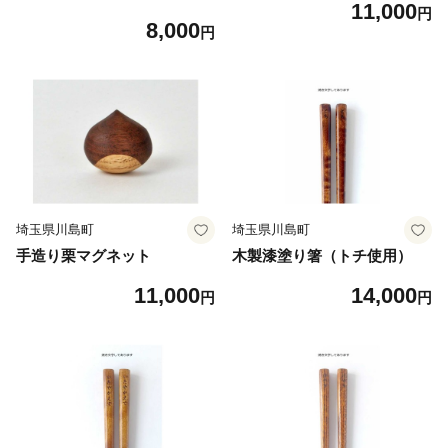
11,000
円
8,000
円
埼玉県川島町
埼玉県川島町
手造り栗マグネット
木製漆塗り箸（トチ使用）
11,000
14,000
円
円