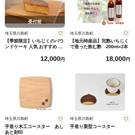
受付前
埼玉県川島町
埼玉県川島町
【季節限定】いちじくのパウ
【地元特産品】完熟いちじく
ンドケーキ 人気 おすすめ 絶
で造った飲む酢 200ml×2本
品 スイーツ ケーキ こだわり
12,000
18,000
フランス菓子 パウンドケーキ
円
円
お取り寄せ ご褒美 埼玉 川島
町
埼玉県川島町
埼玉県川島町
手造り木工コースター あし
手造り栗型コースター
あと刻印