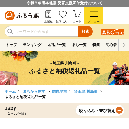
令和８年熊本地震 災害支援寄付受付について
上限額
お気に入り
カート
メニュー
検索
トップ
ランキング
返礼品一覧
まち一覧
特集
初心者ガイド
- 埼玉県 川島町 -
ふるさと納税返礼品一覧
ホーム
まちから探す
関東地方
埼玉県 川島町
ふるさと納税返礼品一覧
132
件
絞り込み・並び替え
（1～30件目）