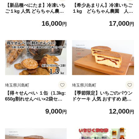
【新品種べにたま】冷凍いち
【希少あまりん】冷凍いちご
ご１kg 人気 どらちゃん農園
１kg どらちゃん農園 人
希少国産 埼玉県 川島町産 ミ
気 希少国産 埼玉県 川島町
16,000
17,000
ックスサイズ１㎏ 完熟いちご
産 ミックスサイズ１㎏ 完熟
円
円
冷凍いちご 期間限定
いちご 冷凍いちご 期間限定
埼玉県川島町
埼玉県川島町
【得々せんべい １缶（1.3kg:
【季節限定】いちごのパウン
650g割れせんべい×2袋セッ
ドケーキ 人気 おすすめ 絶品
ト）】国産うるち米100％使
スイーツ ケーキ こだわり フ
9,000
12,000
用 割れ せんべい 国産 多胡麻
ランス菓子 パウンドケーキ
円
円
ごま たまり醤油 しょうゆ 青
お取り寄せ ご褒美 埼玉 川島
のり ざらめ 人気 ギフト 贈答
町
用 プレゼント おすそ分け ジ
ッパー付き袋