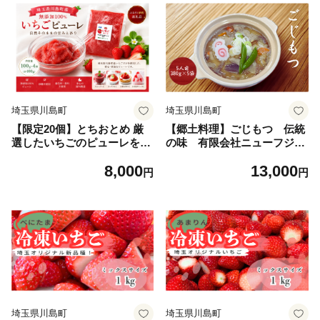
埼玉県川島町
埼玉県川島町
【限定20個】とちおとめ 厳
【郷土料理】ごじもつ 伝統
選したいちごのピューレを冷
の味 有限会社ニューフジサ
凍パックにてお届け1パック
ービス
8,000
13,000
約300ｇ（容器含む）埼玉県
円
円
川島町 いちごファクトリー
埼玉県川島町
埼玉県川島町