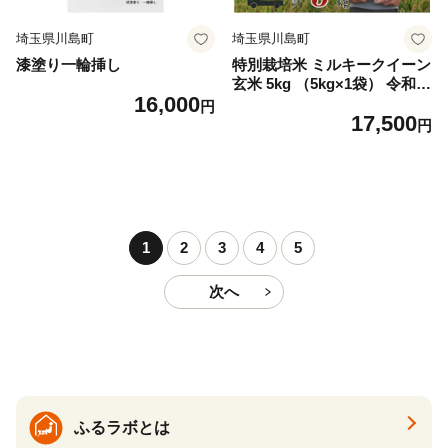
埼玉県川島町
埼玉県川島町
漆塗り一輪挿し
特別栽培米 ミルキークイーン
玄米 5kg （5kg×1袋） 令和7
16,000
年産 2025年産 小分け 単一米
円
17,500
精米 減農薬 化学肥料不使用
円
埼玉県認証 埼玉県 川島町
1
2
3
4
5
次へ
ふるラボとは