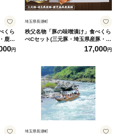
埼玉県長瀞町
べくら
秩父名物「豚の味噌漬け」食べくら
・鹿児
べCセット(三元豚・埼玉県産豚・鹿
】
児島県産黒豚)900g【1200009】
000
17,000
円
円
埼玉県長瀞町