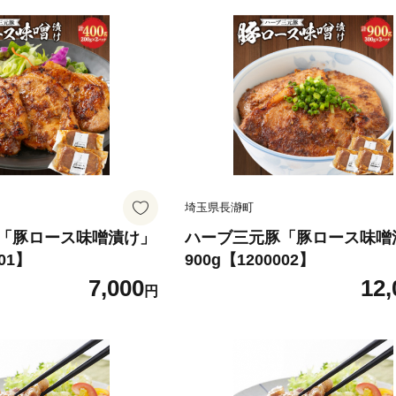
埼玉県長瀞町
「豚ロース味噌漬け」
ハーブ三元豚「豚ロース味噌
001】
900g【1200002】
7,000
12,
円