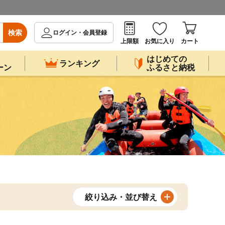
検索
ログイン・会員登録
上限額
お気に入り
カート
はじめての
ランキング
ーン
ふるさと納税
絞り込み・並び替え