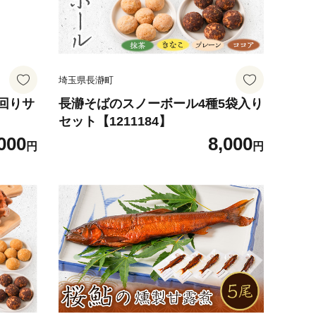
埼玉県長瀞町
回りサ
長瀞そばのスノーボール4種5袋入り
セット【1211184】
000
8,000
円
円