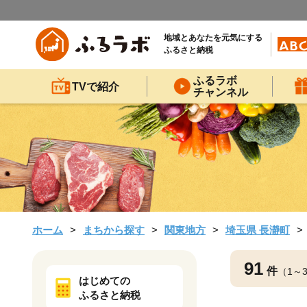
地域とあなたを元気にする
ふるさと納税
ふるラボ
TVで紹介
チャンネル
ホーム
まちから探す
関東地方
埼玉県 長瀞町
91
件
（1～
はじめての
ふるさと納税