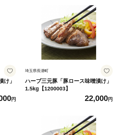
埼玉県長瀞町
漬け」
ハーブ三元豚「豚ロース味噌漬け」
1.5kg【1200003】
000
22,000
円
円