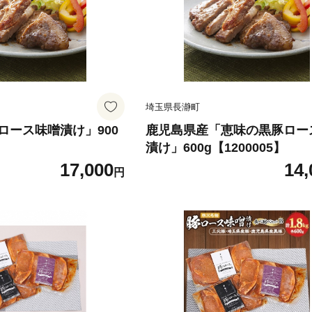
埼玉県長瀞町
ロース味噌漬け」900
鹿児島県産「恵味の黒豚ロー
】
漬け」600g【1200005】
17,000
14,
円