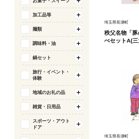
お菓子・スイーツ
加工品等
埼玉県長瀞町
麺類
秩父名物「豚
べセットA(
調味料・油
島県産「恵味の黒
007】
鍋セット
旅行・イベント・
体験
地域のお礼の品
雑貨・日用品
スポーツ・アウト
ドア
埼玉県長瀞町