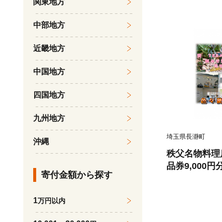
関東地方
中部地方
近畿地方
中国地方
四国地方
九州地方
埼玉県長瀞町
沖縄
秩父名物料理
品券9,000
寄付金額から探す
品・体験＞に
3003】
1
万円以内