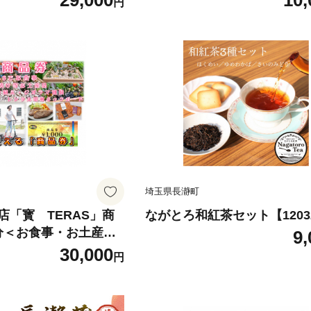
29,000
10,
円
埼玉県長瀞町
店「寳 TERAS」商
ながとろ和紅茶セット【1203
円分＜お食事・お土産
9,
も利用できます【120
30,000
円