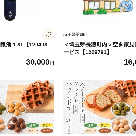
埼玉県長瀞町
酒 1.8L【120498
＜埼玉県長瀞町内＞空き家見
ービス【1209781】
30,000
16,
円