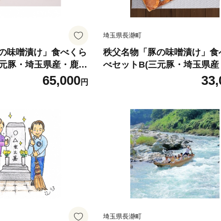
埼玉県長瀞町
の味噌漬け」食べくら
秩父名物「豚の味噌漬け」食
三元豚・埼玉県産・鹿児
べセットB(三元豚・埼玉県産
豚」)3.6kg【1200
島県産黒豚)1.8kg【1200008
65,000
33,
円
埼玉県長瀞町