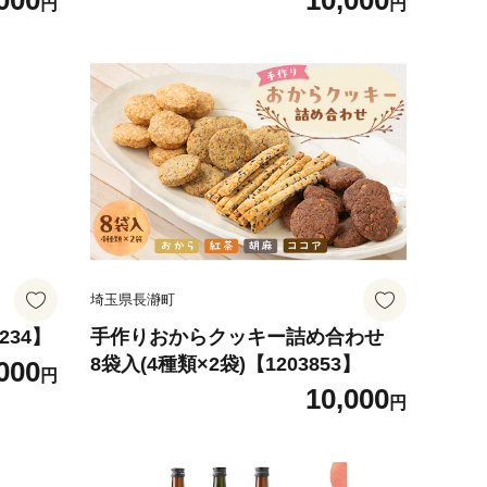
000
10,000
円
円
3002】
埼玉県長瀞町
234】
手作りおからクッキー詰め合わせ
8袋入(4種類×2袋)【1203853】
000
円
10,000
円