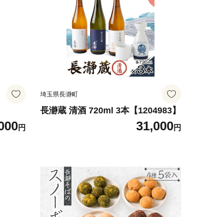
埼玉県長瀞町
長瀞蔵 清酒 720ml 3本【1204983】
000
31,000
円
円