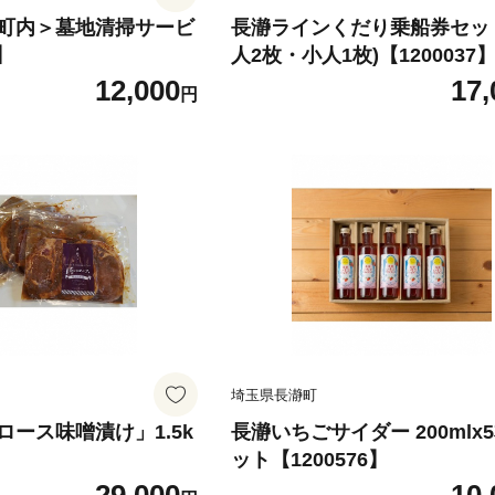
町内＞墓地清掃サービ
長瀞ラインくだり乗船券セッ
】
人2枚・小人1枚)【1200037
12,000
17,
円
埼玉県長瀞町
ース味噌漬け」1.5k
長瀞いちごサイダー 200mlx
】
ット【1200576】