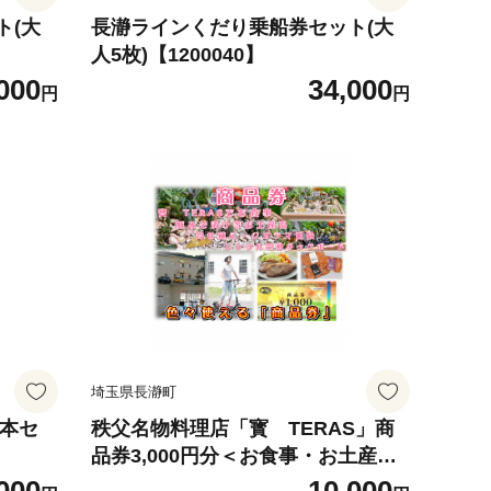
ト(大
長瀞ラインくだり乗船券セット(大
】
人5枚)【1200040】
000
34,000
円
円
埼玉県長瀞町
5本セ
秩父名物料理店「寳 TERAS」商
品券3,000円分＜お食事・お土産
品・体験＞にも利用できます【120