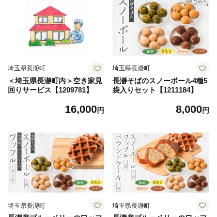
埼玉県長瀞町
埼玉県長瀞町
＜埼玉県長瀞町内＞空き家見
長瀞そばのスノーボール4種5
回りサービス【1209781】
袋入りセット【1211184】
16,000
8,000
円
円
埼玉県長瀞町
埼玉県長瀞町