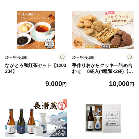
埼玉県長瀞町
埼玉県長瀞町
ながとろ和紅茶セット【1203
手作りおからクッキー詰め合
234】
わせ 8袋入(4種類×2袋)【12
03853】
9,000
10,000
円
円