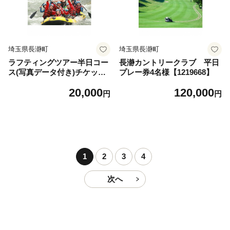
埼玉県長瀞町
埼玉県長瀞町
ラフティングツアー半日コー
長瀞カントリークラブ 平日
ス(写真データ付き)チケット
プレー券4名様【1219668】
【1214247】
20,000
120,000
円
円
1
2
3
4
次へ