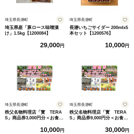
埼玉県長瀞町
埼玉県長瀞町
埼玉県産「豚ロース味噌漬
長瀞いちごサイダー 200mlx5
け」1.5kg【1200084】
本セット【1200576】
29,000
10,000
円
円
埼玉県長瀞町
埼玉県長瀞町
秩父名物料理店「寳 TERA
秩父名物料理店「寳 TERA
S」商品券3,000円分＜お食
S」商品券9,000円分＜お食
事・お土産品・体験＞にも利
事・お土産品・体験＞にも利
10,000
30,000
用できます【1203002】
用できます【1203003】
円
円