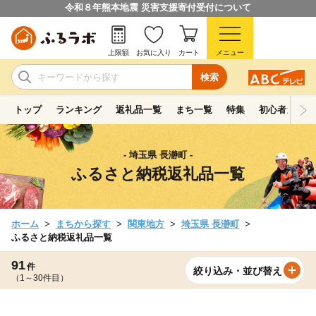
令和８年熊本地震 災害支援寄付受付について
上限額
お気に入り
カート
メニュー
検索
トップ
ランキング
返礼品一覧
まち一覧
特集
初心者ガイド
- 埼玉県 長瀞町 -
ふるさと納税返礼品一覧
ホーム
まちから探す
関東地方
埼玉県 長瀞町
ふるさと納税返礼品一覧
91
件
絞り込み・並び替え
（1～30件目）