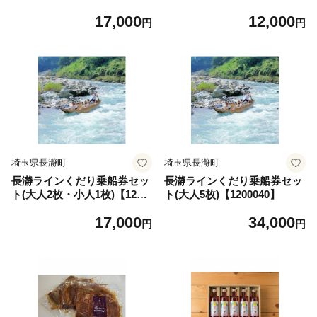
玉県産豚・鹿児島県産黒豚)9
17,000
12,000
00g【1200009】
円
円
埼玉県長瀞町
埼玉県長瀞町
長瀞ラインくだり乗船券セッ
長瀞ラインくだり乗船券セッ
ト(大人2枚・小人1枚)【1200
ト(大人5枚)【1200040】
037】
17,000
34,000
円
円