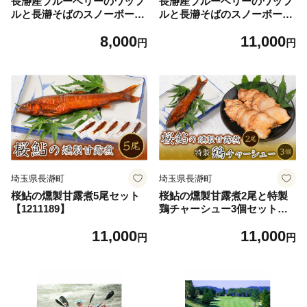
長瀞産ブルーベリーのワッフ
長瀞産ブルーベリーのワッフ
ルと長瀞そばのスノーボール
ルと長瀞そばのスノーボー
4種セット【1211186】
ル、パウンドケーキセット
8,000
11,000
【1211188】
円
円
埼玉県長瀞町
埼玉県長瀞町
桜鮎の燻製甘露煮5尾セット
桜鮎の燻製甘露煮2尾と特製
【1211189】
鶏チャーシュー3個セット【1
211190】
11,000
11,000
円
円