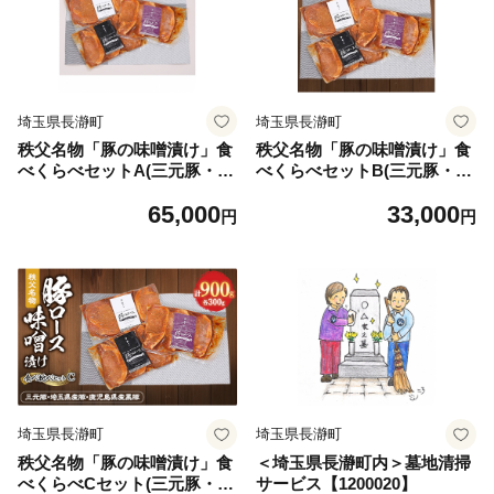
埼玉県長瀞町
埼玉県長瀞町
秩父名物「豚の味噌漬け」食
秩父名物「豚の味噌漬け」食
べくらべセットA(三元豚・埼
べくらべセットB(三元豚・埼
玉県産・鹿児島県産「恵味の
玉県産・鹿児島県産黒豚)1.8k
65,000
33,000
黒豚」)3.6kg【1200007】
g【1200008】
円
円
埼玉県長瀞町
埼玉県長瀞町
秩父名物「豚の味噌漬け」食
＜埼玉県長瀞町内＞墓地清掃
べくらべCセット(三元豚・埼
サービス【1200020】