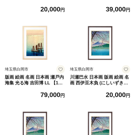
6-0291】
6-0292】
20,000
39,000
円
円
埼玉県白岡市
埼玉県白岡市
版画 絵画 名画 日本画 瀬戸内
川瀬巴水 日本画 版画 絵画 名
海集 光る海 吉田博 LL 【112
画 西伊豆木負 (にしいずきし
46-0293】
ょう）S 【11246-0294】
79,000
20,000
円
円