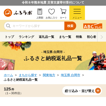
令和８年熊本地震 災害支援寄付受付について
上限額
お気に入り
カート
メニュー
検索
トップ
ランキング
返礼品一覧
まち一覧
特集
初心者ガイド
- 埼玉県 白岡市 -
ふるさと納税返礼品一覧
ホーム
まちから探す
関東地方
埼玉県 白岡市
ふるさと納税返礼品一覧
125
件
絞り込み・並び替え
（1～30件目）