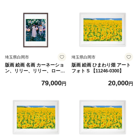
0297】
6-0298】
埼玉県白岡市
埼玉県白岡市
版画 絵画 名画 カーネーショ
版画 絵画 ひまわり畑 アート
ン、リリー、リリー、ローズ
フォト S 【11246-0300】
(1885-1886) ジョン・シンガ
79,000
20,000
ー・サージェント LL 【112
円
円
46-0299】