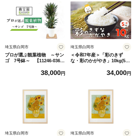
埼玉県白岡市
埼玉県白岡市
プロが選ぶ観葉植物 ～サン
＜令和7年産＞「彩のきず
ゴ 7号鉢～ 【11246-036
な・彩のかがやき」10kg(5kg
8】
×2袋・精米) 【11246-028
38,000
34,000
3】
円
円
埼玉県白岡市
埼玉県白岡市