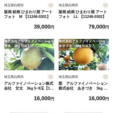
埼玉県白岡市
埼玉県白岡市
版画 絵画 ひまわり畑 アート
版画 絵画 ひまわり畑 アート
フォト M 【11246-0301】
フォト LL 【11246-0302】
39,000
79,000
円
円
埼玉県白岡市
埼玉県白岡市
アルファイノベーション株式
梨 アルファイノベーション
会社 甘太 3kg 5~8玉【112
株式会社 あきづき 3kg 5~
46-0367】
8玉 | なし ナシ 秋月 白岡の梨
16,000
16,000
白岡美人 埼玉県 白岡市
円
円