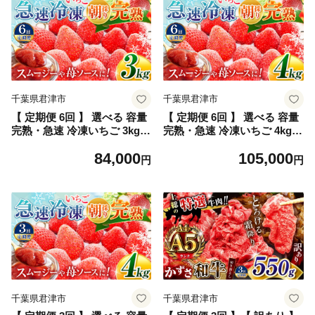
メ 千葉県 君津市 きみつ
スメ 千葉県 君津市 きみつ
千葉県君津市
千葉県君津市
【 定期便 6回 】 選べる 容量
【 定期便 6回 】 選べる 容量
完熟・急速 冷凍いちご 3kg |
完熟・急速 冷凍いちご 4kg |
苺 いちご イチゴ 果物 フルー
苺 いちご イチゴ 果物 フルー
84,000
105,000
ツ ふるーつ 冷凍 いちご れい
ツ ふるーつ 冷凍 いちご れい
円
円
とう イチゴ 果実 果汁 冷凍
とう イチゴ 果実 果汁 冷凍
冷凍食品 冷凍いちご 朝採り
冷凍食品 冷凍いちご 朝採り
完熟 新鮮 スムージー オスス
完熟 新鮮 スムージー オスス
メ 千葉県 君津市 きみつ
メ 千葉県 君津市 きみつ
千葉県君津市
千葉県君津市