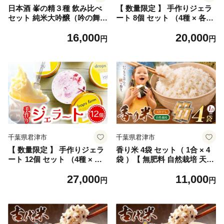
日本酒 峯の精３種 飲み比べ
【 数量限定 】 手作りジェラ
セット 純米大吟醸（吟の舞）
ート 8個 セット （4種 × 各2
300ml×1 大吟醸300ml×1本 旨
個 ）｜ drops farm ドロップ
16,000
20,000
辛吟醸酒（ぎんから） 300ml
スファーム 地域地消 てづく
円
円
×1 | 穴太商店 あのうしょうて
り ジェラート スイーツ ソル
ん 日本酒 まくあけ 東京サミ
ベ 詰合せ デザート 洋菓子 菓
ット 乾杯酒 お祝い ご褒美 ギ
子 いちじく レモン ラズベリ
フト 送料無料 君津市 千葉県
ー ブラックベリー トマト 紅
茶 オススメ 千葉県 君津市 き
みつ
千葉県君津市
千葉県君津市
【 数量限定 】 手作りジェラ
香り米 4袋 セット（ 1合 × 4
ート 12個 セット （4種 × 各3
袋 ）【 無肥料 自然栽培 天日
個 ）｜ drops farm ドロップ
干し 】【 農薬：栽培期間中
27,000
11,000
スファーム 地域地消 てづく
不使用 】 | ののま自然農園
円
円
り ジェラート スイーツ ソル
米 こめ お米 かおりまい 雑穀
ベ 詰合せ デザート 洋菓子 菓
千葉県 君津市
子 いちじく レモン ラズベリ
ー ブラックベリー トマト 紅