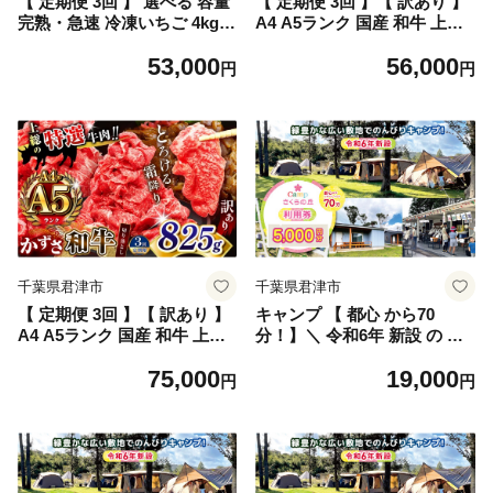
【 定期便 3回 】 選べる 容量
【 定期便 3回 】【 訳あり 】
完熟・急速 冷凍いちご 4kg |
A4 A5ランク 国産 和牛 上総
苺 いちご イチゴ 果物 フルー
の特選牛肉「かずさ和牛」切
53,000
56,000
ツ ふるーつ 冷凍 いちご れい
り落とし肉 550g | とろける
円
円
とう イチゴ 果実 果汁 冷凍
口どけ 牛肉 牛 肉 にく 和牛
冷凍食品 冷凍いちご 朝採り
かずさ和牛 切り落とし わけ
完熟 新鮮 スムージー オスス
あり すき焼き 牛丼 国産 新鮮
メ 千葉県 君津市 きみつ
オススメ 千葉県 君津市 きみ
つ
千葉県君津市
千葉県君津市
【 定期便 3回 】【 訳あり 】
キャンプ 【 都心 から70
A4 A5ランク 国産 和牛 上総
分！】＼ 令和6年 新設 の キ
の特選牛肉「かずさ和牛」切
ャンプ場 ／ CAMP さくらの
75,000
19,000
り落とし肉 825g | とろける
丘 利用券 【 5,000円 分】| キ
円
円
口どけ 牛肉 牛 肉 にく 和牛
ャンプ きゃんぷ 宿泊 のんび
かずさ和牛 切り落とし わけ
り 自然 体験 キャンパー バー
あり すき焼き 牛丼 国産 新鮮
ベキュー BBQ キャンプ飯 グ
オススメ 千葉県 君津市 きみ
ラフスキー ログキャビン コ
つ
テージ テント ファミリー 家