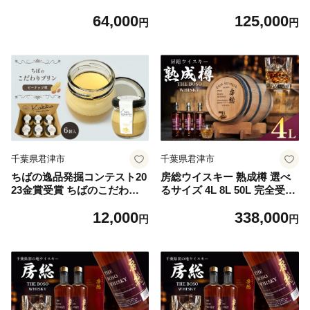
苺 いちご イチゴ 果物 フルー
苺 いちご イチゴ 果物 フルー
64,000
125,000
ツ ふるーつ 冷凍 いちご れい
ツ ふるーつ 冷凍 いちご れい
円
円
とう イチゴ 果実 果汁 冷凍
とう イチゴ 果実 果汁 冷凍
冷凍食品 冷凍いちご 朝採り
冷凍食品 冷凍いちご 朝採り
完熟 新鮮 スムージー オスス
完熟 新鮮 スムージー オスス
メ 千葉県 君津市 きみつ
メ 千葉県 君津市 きみつ
千葉県君津市
千葉県君津市
ちばの逸品発掘コンテスト20
房総ウイスキー 熟成樽 選べ
23金賞受賞 ちばのこだわり
るサイズ 4L 8L 50L 完全受注
プリン ピーナッツ味 6個｜千
生産｜国産クラフトウイスキ
12,000
338,000
葉半立落花生 九十九里浜天日
ー 樽熟成 記念日 お祝い 贈答
円
円
塩使用 濃厚 手作り 卵 たまご
インテリア 須藤本家 久留里
デザート 洋菓子 スイーツ 贈
の名水 送料無料｜千葉県 君
答 ギフト 冷蔵便｜千葉県 君
津市
津市