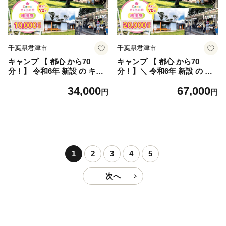
族 利用チケット キャンプ ゴ
ールデンウィーク 夏休み 千
葉県 君津市 きみつ
千葉県君津市
千葉県君津市
キャンプ 【 都心 から70
キャンプ 【 都心 から70
分！】 令和6年 新設 の キャ
分！】＼ 令和6年 新設 の キ
ンプ場！ CAMP さくらの丘
ャンプ場 ／ CAMP さくらの
34,000
67,000
利用券 【 10,000円 分】 | キ
丘 利用券 【 20,000円 分】 |
円
円
ャンプ きゃんぷ 宿泊 のんび
キャンプ きゃんぷ 宿泊 のん
り 自然 体験 キャンパー バー
びり 自然 体験 キャンパー バ
ベキュー BBQ キャンプ飯 グ
ーベキュー BBQ キャンプ飯
ラフスキー ログキャビン コ
グラフスキー ログキャビン
テージ テント 利用チケット
コテージ テント 利用チケッ
キャンプ ファミリー 家族 ゴ
ト キャンプ ファミリー 家族
1
2
3
4
5
ールデンウィーク 夏休み 千
ゴールデンウィーク 夏休み
葉県 君津市 きみつ
千葉県 君津市 きみつ
次へ