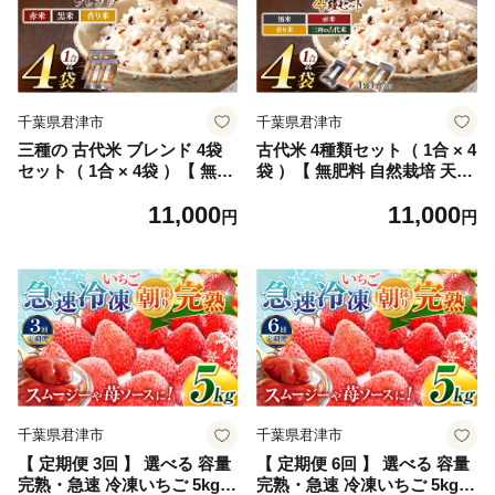
茶 オススメ 千葉県 君津市 き
みつ
千葉県君津市
千葉県君津市
三種の 古代米 ブレンド 4袋
古代米 4種類セット（ 1合 × 4
セット（ 1合 × 4袋 ）【 無肥
袋 ）【 無肥料 自然栽培 天日
料 自然栽培 天日干し 】【 農
干し 】【 農薬：栽培期間中
11,000
11,000
薬：栽培期間中不使用 】 | の
不使用 】 | ののま自然農園
円
円
のま自然農園 米 こめ お米 赤
米 こめ お米 赤米 黒米 香り
米 黒米 香り米 こだいまい あ
米 こだいまい あかまい くろ
かまい くろまい かおりまい
まい かおりまい 雑穀 千葉県
雑穀 千葉県 君津市
君津市
千葉県君津市
千葉県君津市
【 定期便 3回 】 選べる 容量
【 定期便 6回 】 選べる 容量
完熟・急速 冷凍いちご 5kg |
完熟・急速 冷凍いちご 5kg |