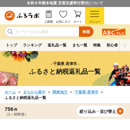
令和８年熊本地震 災害支援寄付受付について
上限額
お気に入り
カート
メニュー
検索
トップ
ランキング
返礼品一覧
まち一覧
特集
初心者ガイド
- 千葉県 君津市 -
ふるさと納税返礼品一覧
ホーム
まちから探す
関東地方
千葉県 君津市
ふるさと納税返礼品一覧
756
件
絞り込み・並び替え
（1～30件目）