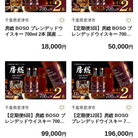
千葉県君津市
千葉県君津市
房総 BOSO ブレンデッドウ
【定期便3回】房総 BOSO ブ
イスキー 700ml 2本 国産 選
レンデッドウイスキー 700ml
べる配送回数 1回から12回 定
2本 国産｜地ウイスキー クラ
18,000
50,000
期便対応｜地ウイスキー クラ
フト ハイボール ロック 宅飲
円
円
フト ハイボール ロック 宅飲
み 須藤本家 ギフト 送料無料
み 須藤本家 ギフト 送料無料
｜千葉県 君津市
｜千葉県 君津市
千葉県君津市
千葉県君津市
【定期便6回】房総 BOSO ブ
【定期便12回】房総 BOSO
レンデッドウイスキー 700ml
ブレンデッドウイスキー 700
2本 国産｜地ウイスキー クラ
ml 2本 国産｜地ウイスキー
99,000
196,000
フト ハイボール ロック 宅飲
クラフト ハイボール ロック
円
円