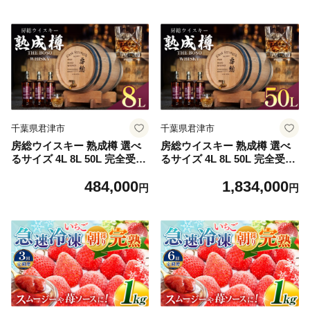
み 須藤本家 ギフト 送料無料
宅飲み 須藤本家 ギフト 送料
｜千葉県 君津市
無料｜千葉県 君津市
千葉県君津市
千葉県君津市
房総ウイスキー 熟成樽 選べ
房総ウイスキー 熟成樽 選べ
るサイズ 4L 8L 50L 完全受注
るサイズ 4L 8L 50L 完全受注
生産｜国産クラフトウイスキ
生産｜国産クラフトウイスキ
484,000
1,834,000
ー 樽熟成 記念日 お祝い 贈答
ー 樽熟成 記念日 お祝い 贈答
円
円
インテリア 須藤本家 久留里
インテリア 須藤本家 久留里
の名水 送料無料｜千葉県 君
の名水 送料無料｜千葉県 君
津市
津市