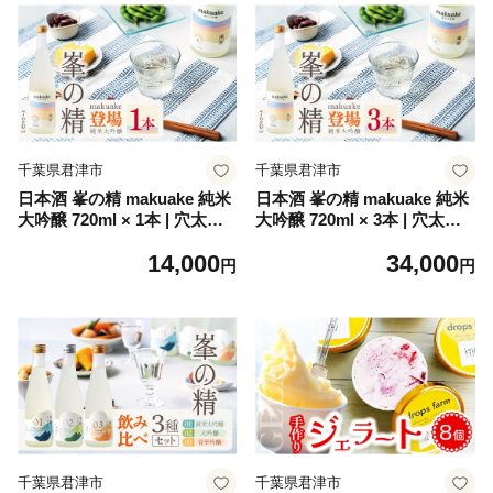
千葉県君津市
千葉県君津市
日本酒 峯の精 makuake 純米
日本酒 峯の精 makuake 純米
大吟醸 720ml × 1本 | 穴太商
大吟醸 720ml × 3本 | 穴太商
店 あのうしょうてん 日本酒
店 あのうしょうてん 日本酒
14,000
34,000
まくあけ 東京サミット 乾杯
まくあけ 東京サミット 乾杯
円
円
酒 お祝い ご褒美 ギフト 送料
酒 お祝い ご褒美 ギフト 送料
無料 君津市 千葉県
無料 君津市 千葉県
千葉県君津市
千葉県君津市