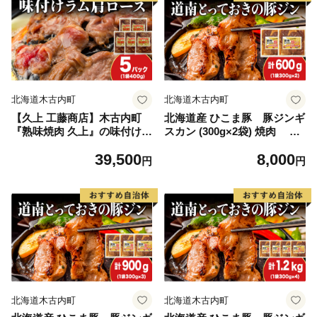
北海道木古内町
北海道木古内町
【久上 工藤商店】木古内町
北海道産 ひこま豚 豚ジンギ
『熟味焼肉 久上』の味付けラ
スカン (300g×2袋) 焼肉 お
ム肩ロース 400ｇ 5袋
肉 豚肉 肉料理 味付き肉 お酒
39,500
8,000
の肴 夕飯 おかず 特製のタレ
円
円
北海道木古内町
北海道木古内町