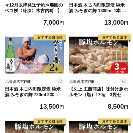
≪12月以降発送予約≫農園の
日本酒 木古内町限定酒 純米
ベコ餅〈冷凍〉木古内町 【秋
酒 みそぎの舞 1800ml 1本 セ
山農園】 1kg
ット 北海道 酒 お酒 地酒
7,000
13,000
限定
円
円
北海道木古内町
北海道木古内町
日本酒 木古内町限定酒 純米
【久上 工藤商店】味付け豚ホ
酒 みそぎの舞 720ml 2本 セ
ルモン（塩）170g 3袋セッ
ット 北海道 酒 お酒 地酒
ト
13,500
8,500
限定
円
円