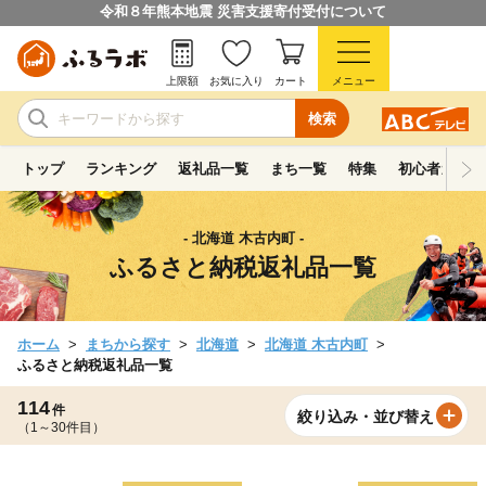
令和８年熊本地震 災害支援寄付受付について
上限額
お気に入り
カート
メニュー
検索
トップ
ランキング
返礼品一覧
まち一覧
特集
初心者ガイド
- 北海道 木古内町 -
ふるさと納税返礼品一覧
ホーム
まちから探す
北海道
北海道 木古内町
ふるさと納税返礼品一覧
114
件
絞り込み・並び替え
（1～30件目）