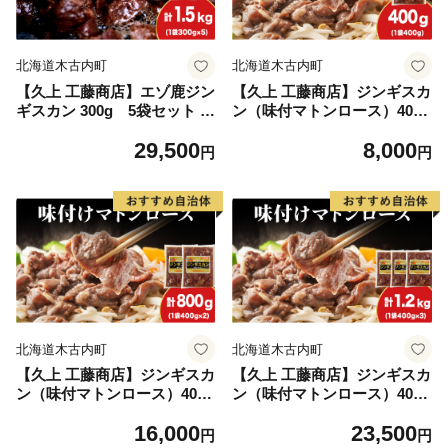
北海道木古内町
北海道木古内町
【久上 工藤商店】エゾ鹿ジン
【久上 工藤商店】ジンギスカ
ギスカン 300g 5袋セット B
ン（味付マトンロース）400g
BQ ジビエ
1袋
29,500
8,000
円
円
北海道木古内町
北海道木古内町
【久上 工藤商店】ジンギスカ
【久上 工藤商店】ジンギスカ
ン（味付マトンロース）400g
ン（味付マトンロース）400g
2袋
3袋
16,000
23,500
円
円