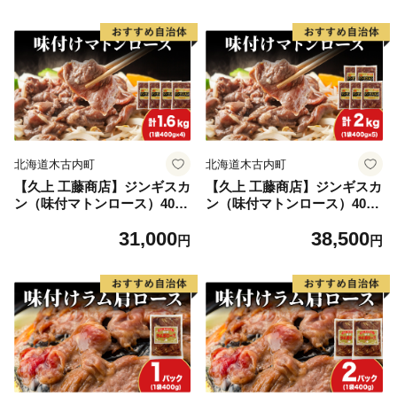
北海道木古内町
北海道木古内町
【久上 工藤商店】ジンギスカ
【久上 工藤商店】ジンギスカ
ン（味付マトンロース）400g
ン（味付マトンロース）400g
4袋
5袋
31,000
38,500
円
円