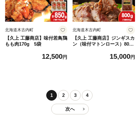
北海道木古内町
北海道木古内町
【久上 工藤商店】味付若鳥鶏
【久上 工藤商店】ジンギスカ
もも肉170g 5袋
ン（味付マトンロース）800g
1袋
12,500
15,000
円
円
1
2
3
4
次へ