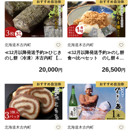
北海道木古内町
北海道木古内町
≪12月以降発送予約≫ひじき
≪12月以降発送予約≫のし餅
のし餅〈冷凍〉木古内町 【秋
食べ比べセット のし餅４種
山農園】 3?
（白のし餅 豆のし餅 ひじき
20,000
26,500
のし餅 よもぎのし餅 )〈冷
円
円
凍〉木古内町 【秋山農園】1
kg
北海道木古内町
北海道木古内町