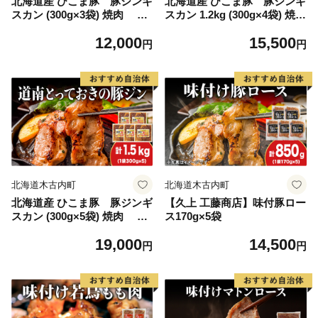
北海道産 ひこま豚 豚ジンギ
北海道産 ひこま豚 豚ジンギ
スカン (300g×3袋) 焼肉 お
スカン 1.2kg (300g×4袋) 焼
肉 豚肉 肉料理 味付き肉 お酒
肉 お肉 豚肉 肉料理 味付き
12,000
15,500
の肴 夕飯 おかず 特製のタレ
肉 お酒の肴 夕飯 おかず 特製
円
円
のタレ
北海道木古内町
北海道木古内町
北海道産 ひこま豚 豚ジンギ
【久上 工藤商店】味付豚ロー
スカン (300g×5袋) 焼肉 お
ス170g×5袋
肉 豚肉 肉料理 味付き肉 お酒
19,000
14,500
の肴 夕飯 おかず 特製のタレ
円
円