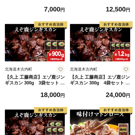
BQ ジビエ
BQ ジビエ
7,000
12,500
円
円
北海道木古内町
北海道木古内町
【久上 工藤商店】エゾ鹿ジン
【久上 工藤商店】エゾ鹿ジン
ギスカン 300g 3袋セット B
ギスカン 300g 4袋セット B
BQ ジビエ
BQ ジビエ
18,000
24,000
円
円