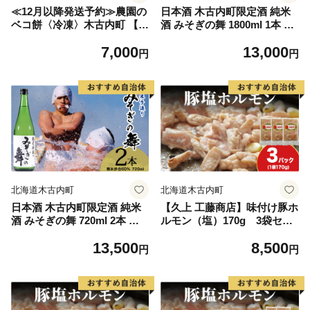
≪12月以降発送予約≫農園の
日本酒 木古内町限定酒 純米
ベコ餅〈冷凍〉木古内町 【秋
酒 みそぎの舞 1800ml 1本 セ
山農園】 1kg
ット 北海道 酒 お酒 地酒
7,000
13,000
限定
円
円
北海道木古内町
北海道木古内町
日本酒 木古内町限定酒 純米
【久上 工藤商店】味付け豚ホ
酒 みそぎの舞 720ml 2本 セ
ルモン（塩）170g 3袋セッ
ット 北海道 酒 お酒 地酒
ト
13,500
8,500
限定
円
円