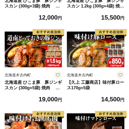
北海道産 ひこま豚 豚ジンギ
北海道産 ひこま豚 豚ジンギ
スカン (300g×3袋) 焼肉 お
スカン 1.2kg (300g×4袋) 焼
肉 豚肉 肉料理 味付き肉 お酒
肉 お肉 豚肉 肉料理 味付き
12,000
15,500
の肴 夕飯 おかず 特製のタレ
肉 お酒の肴 夕飯 おかず 特製
円
円
のタレ
北海道木古内町
北海道木古内町
北海道産 ひこま豚 豚ジンギ
【久上 工藤商店】味付豚ロー
スカン (300g×5袋) 焼肉 お
ス170g×5袋
肉 豚肉 肉料理 味付き肉 お酒
19,000
14,500
の肴 夕飯 おかず 特製のタレ
円
円