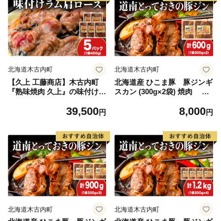
北海道木古内町
北海道木古内町
【久上 工藤商店】木古内町
北海道産 ひこま豚 豚ジンギ
『熟味焼肉 久上』の味付けラ
スカン (300g×2袋) 焼肉 お
ム肩ロース 400ｇ 5袋
肉 豚肉 肉料理 味付き肉 お酒
39,500
8,000
の肴 夕飯 おかず 特製のタレ
円
円
北海道木古内町
北海道木古内町