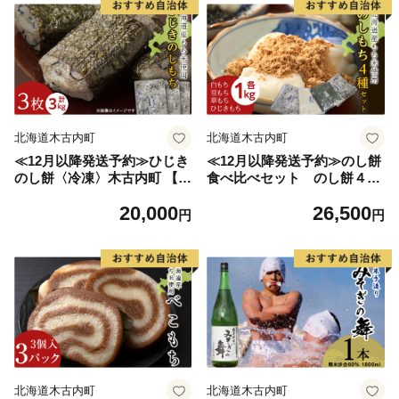
北海道木古内町
北海道木古内町
≪12月以降発送予約≫ひじき
≪12月以降発送予約≫のし餅
のし餅〈冷凍〉木古内町 【秋
食べ比べセット のし餅４種
山農園】 3?
（白のし餅 豆のし餅 ひじき
20,000
26,500
のし餅 よもぎのし餅 )〈冷
円
円
凍〉木古内町 【秋山農園】1
kg
北海道木古内町
北海道木古内町