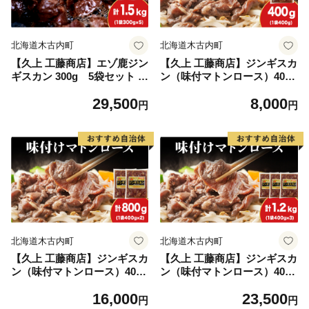
北海道木古内町
北海道木古内町
【久上 工藤商店】エゾ鹿ジン
【久上 工藤商店】ジンギスカ
ギスカン 300g 5袋セット B
ン（味付マトンロース）400g
BQ ジビエ
1袋
29,500
8,000
円
円
北海道木古内町
北海道木古内町
【久上 工藤商店】ジンギスカ
【久上 工藤商店】ジンギスカ
ン（味付マトンロース）400g
ン（味付マトンロース）400g
2袋
3袋
16,000
23,500
円
円