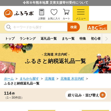
令和８年熊本地震 災害支援寄付受付について
上限額
お気に入り
カート
メニュー
検索
トップ
ランキング
返礼品一覧
まち一覧
特集
初心者ガイド
- 北海道 木古内町 -
ふるさと納税返礼品一覧
ホーム
まちから探す
北海道
北海道 木古内町
ふるさと納税返礼品一覧
114
件
絞り込み・並び替え
（1～30件目）