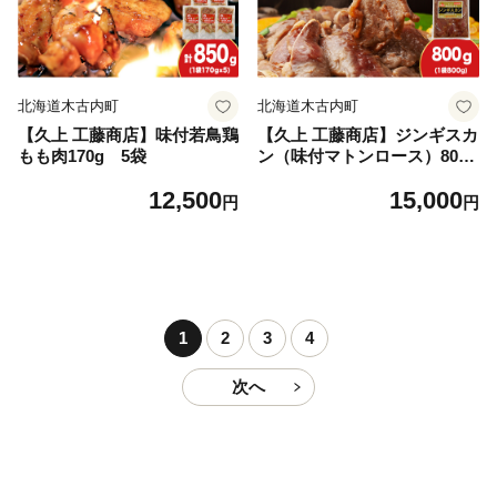
北海道木古内町
北海道木古内町
【久上 工藤商店】味付若鳥鶏
【久上 工藤商店】ジンギスカ
もも肉170g 5袋
ン（味付マトンロース）800g
1袋
12,500
15,000
円
円
1
2
3
4
次へ