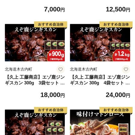
BQ ジビエ
BQ ジビエ
7,000
12,500
円
円
北海道木古内町
北海道木古内町
【久上 工藤商店】エゾ鹿ジン
【久上 工藤商店】エゾ鹿ジン
ギスカン 300g 3袋セット B
ギスカン 300g 4袋セット B
BQ ジビエ
BQ ジビエ
18,000
24,000
円
円