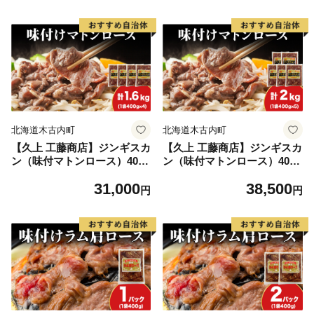
北海道木古内町
北海道木古内町
【久上 工藤商店】ジンギスカ
【久上 工藤商店】ジンギスカ
ン（味付マトンロース）400g
ン（味付マトンロース）400g
4袋
5袋
31,000
38,500
円
円