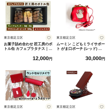
東京都足立区
東京都足立区
お菓子詰め合わせ 匠工房のボ
ムーミン こどもミライサポー
トル缶 カフェプラタナス｜ボ
ト がま口ポーチ (レッド) MO
トル缶 クッキー ブラウンシ
OMIN｜国産レザー 革 ショル
12,000
30,000
ュガービーンズ ラスク [144
ダーストラップ付 リトルミイ
円
円
8]
[1400]
東京都足立区
東京都足立区