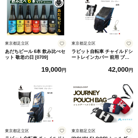
東京都足立区
東京都足立区
あだちビール 6本 飲み比べセ
ラビット自転車 チャイルドシ
ット 敬老の日 [0709]
ートレインカバー 前用 ブル
ーグレー【前用 ハンドル一体
19,000
42,000
型・あと付け型 対応】ヘッド
円
円
セット [0762]
東京都足立区
東京都足立区