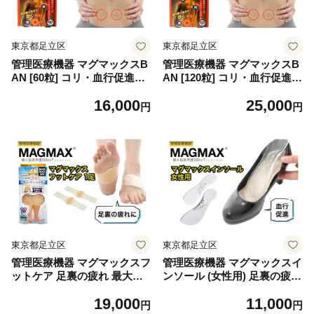
東京都足立区
東京都足立区
管理医療機器 マグマックスB
管理医療機器 マグマックスB
AN [60粒] コリ・血行促進に
AN [120粒] コリ・血行促進に
効く 凝っている場所に貼るタ
効く 凝っている場所に貼るタ
16,000
25,000
イプ 最大磁束密度200mT 磁
イプ 最大磁束密度200mT 磁
円
円
気絆創膏 布タイプ [0908]
気絆創膏 布タイプ [0909]
東京都足立区
東京都足立区
管理医療機器 マグマックスフ
管理医療機器 マグマックスイ
ットケア 足裏の疲れ 最大磁
ンソール (女性用) 足裏の疲れ
束密度200mT [0910]
最大磁束密度200mT [0911]
19,000
11,000
円
円