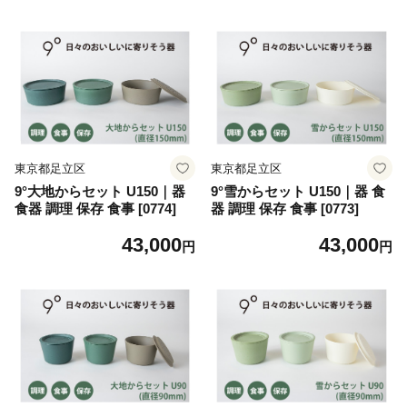
東京都足立区
東京都足立区
9°大地からセット U150｜器
9°雪からセット U150｜器 食
食器 調理 保存 食事 [0774]
器 調理 保存 食事 [0773]
43,000
43,000
円
円