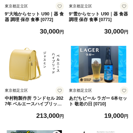
東京都足立区
東京都足立区
9°大地からセット U90｜器 食
9°雪からセット U90｜器 食器
器 調理 保存 食事 [0772]
調理 保存 食事 [0771]
30,000
30,000
円
円
東京都足立区
東京都足立区
中村鞄製作所 ランドセル 202
あだちビール ラガー 6本セッ
7年 ベルエースハイブリッド
ト 敬老の日 [0710]
「ジャスミン」｜男の子 女の
213,000
19,000
子 ブランド 日本製 国産 入学
円
円
準備 6年保証 入学祝い プレ
ゼント お祝 [1354]