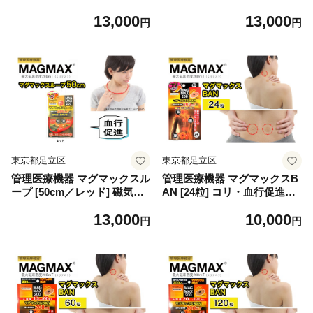
ネックレス マグネット6粒使
ネックレス マグネット6粒使
13,000
13,000
用 最大磁束密度200mT メン
用 最大磁束密度200mT メン
円
円
ズ・レディース兼用 コリ・血
ズ・レディース兼用 コリ・血
行促進に効く [0903]
行促進に効く [0904]
東京都足立区
東京都足立区
管理医療機器 マグマックスル
管理医療機器 マグマックスB
ープ [50cm／レッド] 磁気ネ
AN [24粒] コリ・血行促進に
ックレス マグネット6粒使用
効く 凝っている場所に貼るタ
13,000
10,000
最大磁束密度200mT メン
イプ 最大磁束密度200mT 磁
円
円
ズ・レディース兼用 コリ・血
気絆創膏 布タイプ [0907]
行促進に効く [0905]