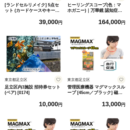
[ランドセルリメイク] 5点セ
ヒーリングスコープ(色：マ
ット (カードケースやキーホ
ホガニー)｜万華鏡 認知症予
ルダーなどから選べる)｜ラ
防 [1308]
39,000
164,000
ンドセル 思い出 6年生 卒業
円
円
プレゼント ギフト お祝い [11
39]
東京都足立区
東京都足立区
足立区内3施設 招待券セット
管理医療機器 マグマックスル
(ペア) [0174]
ープ [45cm／ブラック] 磁気
ネックレス マグネット6粒使
10,000
13,000
用 最大磁束密度200mT メン
円
円
ズ・レディース兼用 コリ・血
行促進に効く [0899]