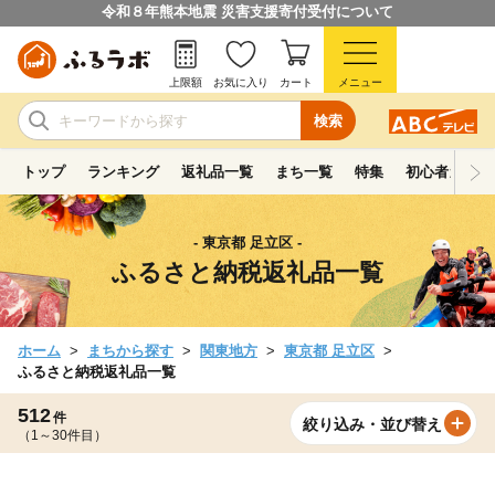
令和８年熊本地震 災害支援寄付受付について
上限額
お気に入り
カート
メニュー
検索
トップ
ランキング
返礼品一覧
まち一覧
特集
初心者ガイド
- 東京都 足立区 -
ふるさと納税返礼品一覧
ホーム
まちから探す
関東地方
東京都 足立区
ふるさと納税返礼品一覧
512
件
絞り込み・並び替え
（1～30件目）