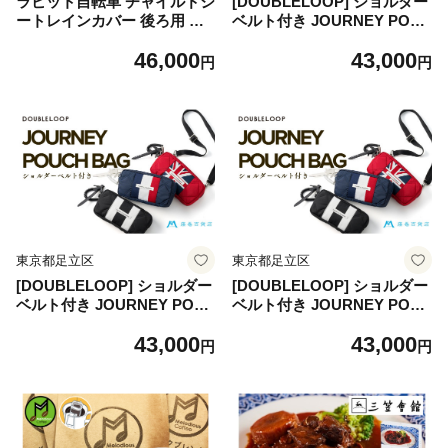
ラビット自転車 チャイルドシ
[DOUBLELOOP] ショルダー
ートレインカバー 後ろ用 ブ
ベルト付き JOURNEY POU
ルーグレー ヘッドセット [07
CH BAG ネイビー×フランス
46,000
43,000
63]
｜藤巻百貨店 ショルダーバッ
円
円
グ ポーチ バッグ ナイロン [0
765]
東京都足立区
東京都足立区
[DOUBLELOOP] ショルダー
[DOUBLELOOP] ショルダー
ベルト付き JOURNEY POU
ベルト付き JOURNEY POU
CH BAG レッド×イギリス｜
CH BAG ブラック×モノトー
43,000
43,000
藤巻百貨店 ショルダーバッグ
ン｜藤巻百貨店 ショルダーバ
円
円
ポーチ バッグ ナイロン [076
ッグ ポーチ バッグ ナイロン
6]
[0767]