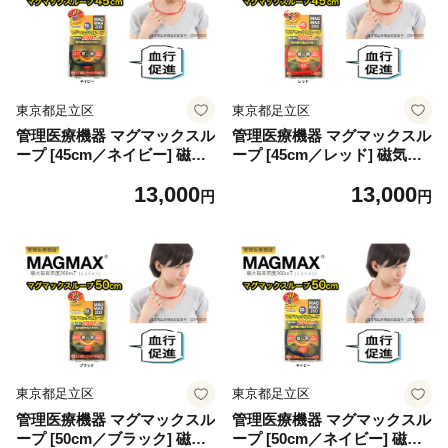
東京都足立区
東京都足立区
管理医療機器 マグマックスル
管理医療機器 マグマックスル
ープ [45cm／ネイビー] 磁気
ープ [45cm／レッド] 磁気ネ
ネックレス マグネット6粒使
ックレス マグネット6粒使用
13,000
13,000
用 最大磁束密度200mT メン
最大磁束密度200mT メン
円
円
ズ・レディース兼用 コリ・血
ズ・レディース兼用 コリ・血
行促進に効く [0900]
行促進に効く [0901]
東京都足立区
東京都足立区
管理医療機器 マグマックスル
管理医療機器 マグマックスル
ープ [50cm／ブラック] 磁気
ープ [50cm／ネイビー] 磁気