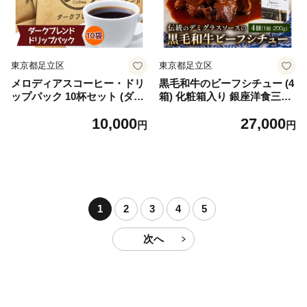
東京都足立区
東京都足立区
メロディアスコーヒー・ドリ
黒毛和牛のビーフシチュー (4
ップパック 10杯セット (ダー
箱) 化粧箱入り 銀座洋食三笠
クブレンド)｜コーヒー [076
会館｜ビーフシチュー 黒毛和
10,000
27,000
8]
牛 [1437]
円
円
1
2
3
4
5
次へ