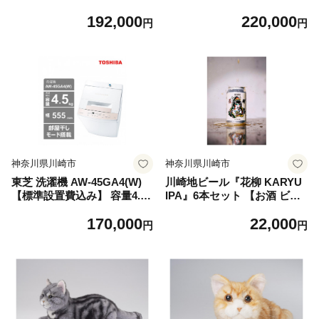
ピュアホワイト 幅555mm 部
ピュアホワイト 幅555mm 部
192,000
220,000
屋干しモード搭載 Wシャワー
屋干しモード搭載 Wシャワー
円
円
洗浄 スピードコース カセッ
洗浄 スピードコース カセッ
ト式 糸くずフィルター お手
ト式 糸くずフィルター お手
入れ 簡単 全自動洗濯機 家電
入れ 簡単 全自動洗濯機 家電
おすすめ 人気 TOSHIBA 神
おすすめ 人気 TOSHIBA 神
奈川県 川崎市
奈川県 川崎市
神奈川県川崎市
神奈川県川崎市
東芝 洗濯機 AW-45GA4(W)
川崎地ビール『花柳 KARYU
【標準設置費込み】 容量4.5k
IPA』6本セット 【お酒 ビー
g ピュアホワイト 幅555mm
ル 発泡酒 地ビール クラフト
170,000
22,000
部屋干しモード搭載 Wシャワ
ビール 神奈川 川崎 高津 二子
円
円
ー洗浄 スピードコース カセ
新地 地域限定 クリスマス 年
ット式 糸くずフィルター お
末年始 人気 お祝い 贈答 ギフ
手入れ 簡単 全自動洗濯機 家
ト プレゼント フルーティー
電 おすすめ 人気 TOSHIBA
限定品 醸造 ホップ 香り高
神奈川県 川崎市
い】