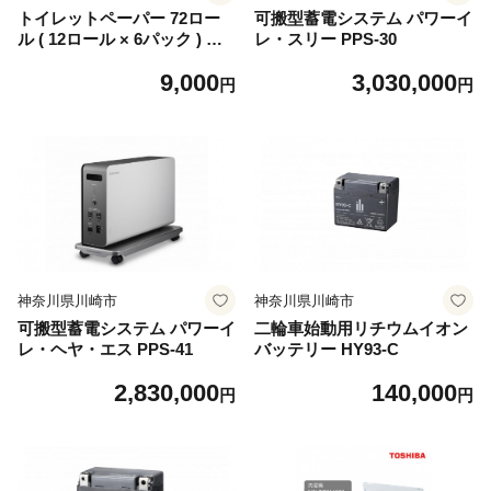
トイレットペーパー 72ロー
可搬型蓄電システム パワーイ
ル ( 12ロール × 6パック ) ダ
レ・スリー PPS-30
ブル 50m コアレックスFSC
9,000
3,030,000
リサイクルロール長巻タイプ
円
円
再生紙 100％ 日用品 消耗品
防災 備蓄 トイレットペーパ
ー トイレ 神奈川県 川崎市 ト
イレットペーパー 新生活 生
活雑貨 生活用品 といれっと
ぺーぱー 長持ち 長巻き まと
め 非常 便利 サステナブル エ
コ トイレットペーパー 人気
おすすめ
神奈川県川崎市
神奈川県川崎市
可搬型蓄電システム パワーイ
二輪車始動用リチウムイオン
レ・ヘヤ・エス PPS-41
バッテリー HY93-C
2,830,000
140,000
円
円