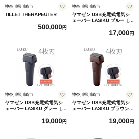
神奈川県川崎市
神奈川県川崎市
TILLET THERAPEUTER
ヤマゼン USB充電式電気シ
ェーバー LASIKU ブルー［3
500,000
枚刃 /AC100V-240V］ ESY-K
円
17,000
03-A【 電気シェーバー シェ
円
ーバー 髭剃り メンズ USB充
電 水洗い対応 防水 IPX6 きわ
剃り 往復式 美容家電 人気 お
すすめ 】
神奈川県川崎市
神奈川県川崎市
ヤマゼン USB充電式電気シ
ヤマゼン USB充電式電気シ
ェーバー LASIKU グレー［4
ェーバー LASIKU ブラウン
枚刃 /AC100V-240V］ ESY-K
［4枚刃 /AC100V-240V］ ES
19,000
19,000
04-H 【 電気シェーバー シェ
Y-K04-T 【 電気シェーバー
円
円
ーバー 髭剃り メンズ USB充
シェーバー 髭剃り メンズ US
電 水洗い対応 防水 IPX6 きわ
B充電 水洗い対応 防水 IPX6
剃り 往復式 美容家電 人気 お
きわ剃り 往復式 美容家電 人