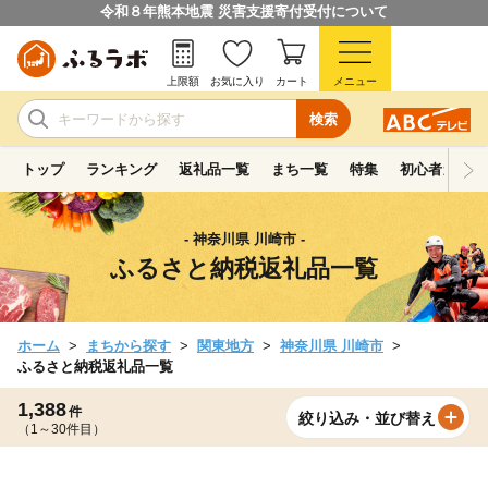
令和８年熊本地震 災害支援寄付受付について
上限額
お気に入り
カート
メニュー
検索
トップ
ランキング
返礼品一覧
まち一覧
特集
初心者ガイド
- 神奈川県 川崎市 -
ふるさと納税返礼品一覧
ホーム
まちから探す
関東地方
神奈川県 川崎市
ふるさと納税返礼品一覧
1,388
件
絞り込み・並び替え
（1～30件目）