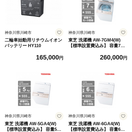
神奈川県川崎市
神奈川県川崎市
二輪車始動用リチウムイオン
東芝 洗濯機 AW-7GM4(W)
バッテリー HY110
【標準設置費込み】 容量7kg
ピュアホワイト 幅555mm 部
165,000
260,000
屋干しモード搭載 Wシャワー
円
円
洗浄 スピードコース カセッ
ト式 糸くずフィルター お手
入れ 簡単 全自動洗濯機 家電
おすすめ 人気 TOSHIBA 神
奈川県 川崎市
神奈川県川崎市
神奈川県川崎市
東芝 洗濯機 AW-5GA4(W)
東芝 洗濯機 AW-6GA4(W)
【標準設置費込み】 容量5kg
【標準設置費込み】 容量6kg