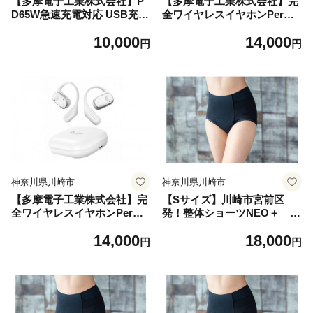
【多摩電子工業株式会社】P
【多摩電子工業株式会社】完
D65W急速充電対応 USB充電
全ワイヤレスイヤホンPermie
器PR-AP146 【ホワイト】
r AIR PROオープンイヤー
10,000
14,000
【ブラック】
円
円
神奈川県川崎市
神奈川県川崎市
【多摩電子工業株式会社】完
【Sサイズ】川崎市宮前区
全ワイヤレスイヤホンPermie
発！整体ショーツNEO＋ ブ
r AIR PROオープンイヤー
ラック1枚
14,000
18,000
【ホワイト】
円
円