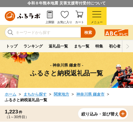
令和８年熊本地震 災害支援寄付受付について
上限額
お気に入り
カート
メニュー
検索
トップ
ランキング
返礼品一覧
まち一覧
特集
初心者ガイド
- 神奈川県 鎌倉市 -
ふるさと納税返礼品一覧
ホーム
まちから探す
関東地方
神奈川県 鎌倉市
ふるさと納税返礼品一覧
1,223
件
絞り込み・並び替え
（1～30件目）