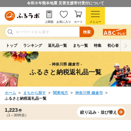
令和８年熊本地震 災害支援寄付受付について
上限額
お気に入り
カート
メニュー
検索
トップ
ランキング
返礼品一覧
まち一覧
特集
初心者ガイド
- 神奈川県 鎌倉市 -
ふるさと納税返礼品一覧
ホーム
まちから探す
関東地方
神奈川県 鎌倉市
ふるさと納税返礼品一覧
1,223
件
絞り込み・並び替え
（1～30件目）