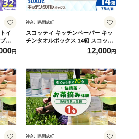
神奈川県開成町
ートイ
スコッティ キッチンペーパー キッ
ダブ
チンタオルボックス 14箱 スコッテ
ク)
ィ キッチンペーパー キッチンタオ
000
12,000
円
円
イレッ
ル 日用品 消耗品 大容量 吸収力 破
 新生
れにくい 長持ち 掃除 便利 高評価
コ 消
きっちんぺーぱー きっちんたおる
料 トイ
開成町 クレシア キッチンペーパー
れっと
くれしあ 開成町 キッチンタオル キ
イレッ
ッチンペーパー キッチン ペーパー
タオル [BDBH003-2]
神奈川県開成町