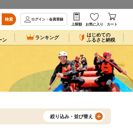
検索
ログイン・会員登録
上限額
お気に入り
カート
はじめての
ランキング
ーン
ふるさと納税
絞り込み・並び替え