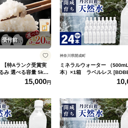
特Aランク受賞実績あ
002]
受付前
神奈川県開成町
】【特Aランク受賞実
ミネラルウォーター （500mL
み 選べる容量 5kg 1
本）×1箱 ラベルレス [BDBE
g 【なんかいファーム】
1]
15,000
10,
円
 白米 はるみ 新米 令和
01]