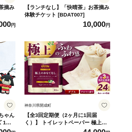
茶摘み
【ランチなし】「快晴茶」お茶摘み
体験チケット [BDAT007]
000
10,000
円
円
神奈川県開成町
ちゃん
【全3回定期便（2ヶ月に1回届
 1
く）】 トイレットペーパー 極上の
成町商
おもてなしトイレットロール（ダブ