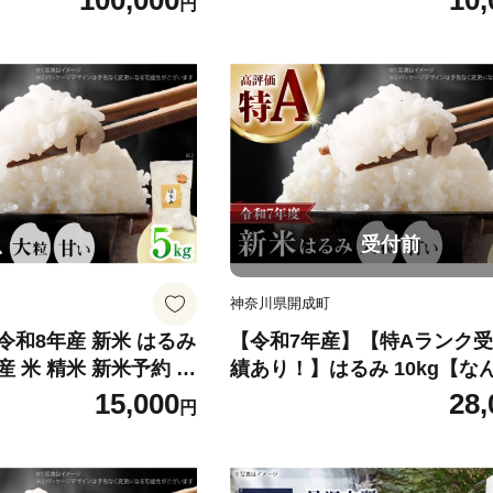
100,000
10,
円
工振興会】 [BDAY010]
受付前
神奈川県開成町
令和8年産 新米 はるみ
【令和7年産】【特Aランク
産 米 精米 新米予約 お
績あり！】はるみ 10kg【な
 開成 お米 こめ ライ
ファーム】 米 お米 精米 白米
15,000
28,
円
me ごはん ご飯 コメ ブラ
み 新米 令和7年産 [BDBD003
人気 おすすめ 5キロ R
け 国産 特A 【なんかい