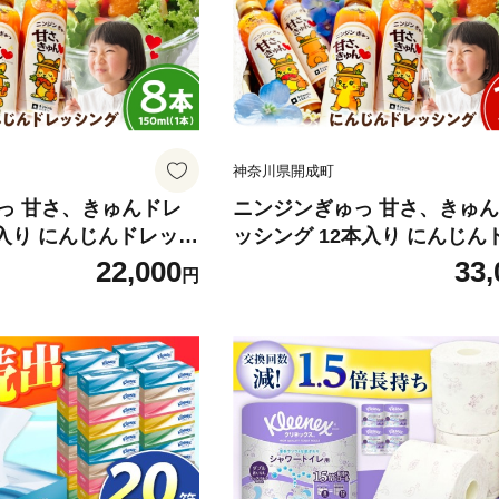
ーパー [BDBH002-
神奈川県開成町
っ 甘さ、きゅんドレ
ニンジンぎゅっ 甘さ、きゅ
本入り にんじんドレッシ
ッシング 12本入り にんじん
】 開成町 [BDAX00
シング 【文命農業】 開成町 [
22,000
33,
円
003-3]