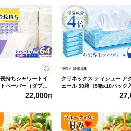
神奈川県開成町
 長持ちシャワートイ
クリネックス ティシュー ア
ットペーパー（ダブ
ェール 50箱（5箱x10パック
(8ロール×8パック) 開
【日本製紙クレシア株式会社
22,000
27,
円
ットペーパーダブル 日
町 ティッシュ ティッシュペ
活 ダブル SDGs 備蓄
まとめ買い ボックスティッシ
耗品 生活雑貨 生活用品
ぃっしゅ 備蓄 日用品 プレゼ
レットペーパー ダブル
フト [BDAM048]
ーぱー トイレ クレシ