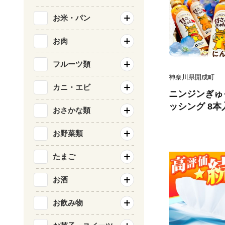
ア トイレットペ
お米・パン
1]
お肉
フルーツ類
神奈川県開成町
カニ・エビ
ニンジンぎゅ
ッシング 8
おさかな類
ング 【文命農業
3-2]
お野菜類
たまご
お酒
お飲み物