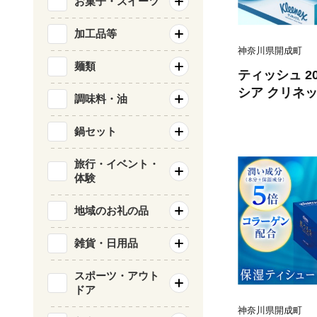
お菓子・スイーツ
加工品等
神奈川県開成町
麺類
ティッシュ 20
シア クリネック
調味料・油
用品 ティッ
ュ ティシュー
鍋セット
ィッシュ 消耗
ーペーパー 
旅行・イベント・
体験
ぃっしゅ てぃしゅ
e 常備 必需品
地域のお礼の品
製 国産 業務
神奈川県 開
雑貨・日用品
スポーツ・アウト
ドア
神奈川県開成町