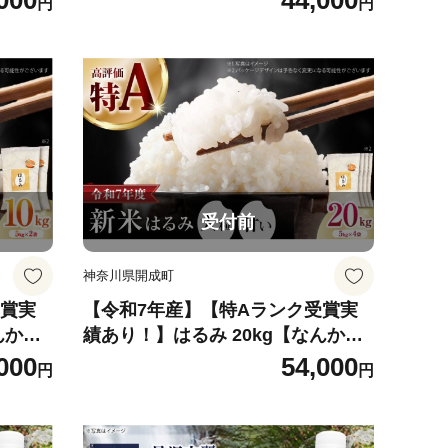
000
44,000
円
円
ル） 24ロール(4ロール×６パック)
トイレットペーパー R02 【日本製
紙クレシア株式会社】開成町 トイ
レットペーパー トイレットロール
ダブル といれっとぺーぱー 備蓄 防
災 日用品 新生活 まとめ買い 生活用
品 [BDAM035]
受付前
神奈川県開成町
受賞実
【令和7年産】【特Aランク受賞実
んかい
績あり！】はるみ 20kg【なんかい
 はる
ファーム】 米 お米 精米 白米 はる
000
54,000
円
円
]
み 新米 令和7年産 [BDBD004]