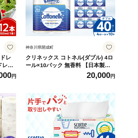
神奈川県開成町
んドレ
クリネックス コトネル(ダブル) 4ロ
ドレッ
ール×10パック 無香料 【日本製紙
BDAX
クレシア株式会社】トイレットペー
000
20,000
円
円
パーダブル 日用品 国産 ピンク 新生
活 ダブル SDGs 備蓄 防災 リサイク
ル エコ 消耗品 生活雑貨 生活用品
無香料 トイレットペーパー ダブル
といれっとぺーぱー トイレ トイレ
ットペーパー 開成町 [BDAM053]