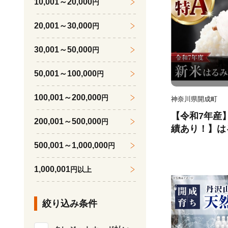
10,001～20,000
円
ファーム】【
り！】 [BDBD
20,001～30,000
円
30,001～50,000
円
50,001～100,000
円
100,001～200,000
円
神奈川県開成町
【令和7年産
200,001～500,000
円
績あり！】はる
0kg 20k
500,001～1,000,000
円
米 お米 精米
7年産 [BDBD0
1,000,001
円以上
絞り込み条件