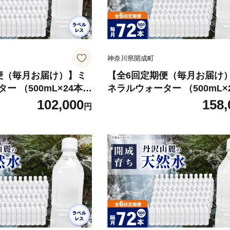
神奈川県開成町
便（毎月お届け）】ミ
【全6回定期便（毎月お届け
ー （500mL×24本）
ネラルウォーター （500mL×
 [BDBE004-11]
×3箱 ラベルレス [BDBE004-1
102,000
158,
円