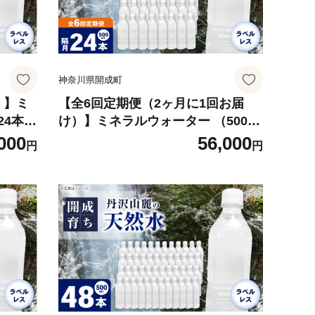
神奈川県開成町
）】ミ
【全6回定期便（2ヶ月に1回お届
24本）
け）】ミネラルウォーター （500m
2]
L×24本）×1箱 ラベルレス [BDBE0
000
56,000
円
円
04-13]