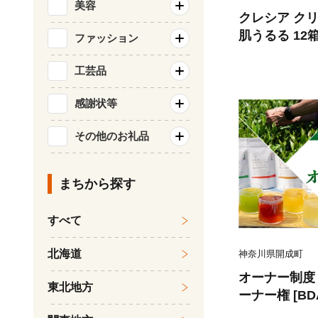
美容
クレシア ク
肌うるる 12
ファッション
ネックス ロ
ッシュ ティ
工芸品
シュ ティッ
感謝状等
ティシュ ティ
ションティッシ
その他のお礼品
活用品 常備品
とめ買い 防災
分配合 開成町 [
まちから探す
すべて
北海道
神奈川県開成町
オーナー制度 
東北地方
ーナー権 [BDA