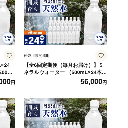
神奈川県開成町
×24
【全6回定期便（毎月お届け）】ミ
004-
ネラルウォーター （500mL×24本）
×1箱 ラベルレス [BDBE004-10]
000
56,000
円
円