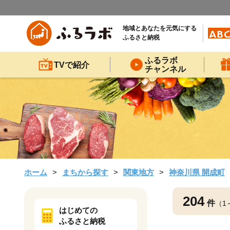
地域とあなたを元気にする
ふるさと納税
ふるラボ
TVで紹介
チャンネル
ホーム
まちから探す
関東地方
神奈川県 開成町
204
件
（1
はじめての
ふるさと納税