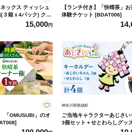
リネックス ティッシュ
【ランチ付き】「快晴茶」お
箱(３箱ｘ4パック) クリ
体験チケット [BDAT006]
ーション肌うるる ティ
15,000
14,
円
ッシュペーパー ティッ
シュペーパー ボックス
シュ てぃっしゅ ロー
ュ 日用品 消耗品 生
 衛生用品 生活応援 ま
 備蓄 生活雑貨 保湿成
BDBH005-2]
神奈川県開成町
「OMUSUBI」のオ
ご当地キャラクターあじさい
T008]
3個セット＋せとわらしグッズ
個 キーホルダーセット【開