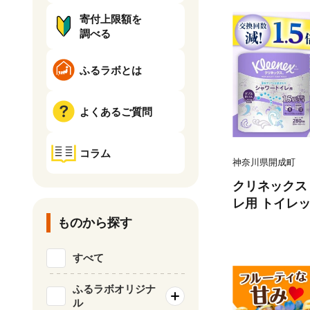
寄付上限額を
調べる
ふるラボとは
よくあるご質問
コラム
神奈川県開成町
クリネックス
レ用 トイレ
ル）64ロール
ものから探す
成町 トイレ
用品 国産 新生
すべて
防災 エコ 消
無香料 トイ
ふるラボオリジナ
ル
といれっとぺ