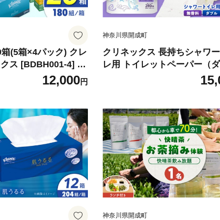
神奈川県開成町
箱(5箱×4パック) クレ
クリネックス 長持ちシャワ
ス [BDBH001-4] 日
レ用 トイレットペーパー（
シュペーパー ティッシ
ル）32ロール(8ロール×4パッ
12,000
15,
円
 BOXティッシュ 箱テ
【クリネックス】 開成町 ト
品 生活用品 ティシュ
トペーパーダブル 日用品 国産
ボックスティッシュ て
活 ダブル SDGs 備蓄 防災 エ
ー Kleenex tissu
耗品 生活雑貨 生活用品 無香
 紙 パルプ100% 日本
レットペーパー ダブル とい
用 防災備蓄 備蓄 防災
ぺーぱー トイレ クレシア ト
成町
トペーパー [BDBH002-2]
神奈川県開成町