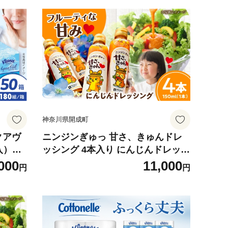
神奈川県開成町
クアヴ
ニンジンぎゅっ 甘さ、きゅんドレ
入）
ッシング 4本入り にんじんドレッシ
】開成
ング 【文命農業】 開成町 [BDAX00
000
11,000
円
円
ーパー
3-1]
ュ て
ント ギ