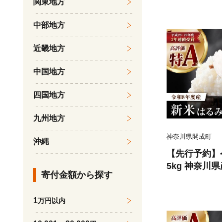
関東地方
中部地方
近畿地方
中国地方
四国地方
九州地方
神奈川県開成町
沖縄
【先行予約】
5kg 神奈川県
寄付金額から探す
すすめ 神奈川
ス rice ko
1
万円以内
ンド米 精米 
8 5kg 小分