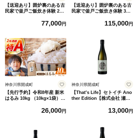
【送迎あり】囲炉裏のある古
【送迎あり】囲炉裏のある古
民家で釜戸ご飯炊き体験 2名
民家で釜戸ご飯炊き体験 3名
様チケット【地元野菜を使っ
様チケット【地元野菜を使っ
77,000
115,000
たディナー付】【株式会社オ
たディナー付】【株式会社オ
円
円
リエンタルコンサルタンツ瀬
リエンタルコンサルタンツ瀬
戸屋敷管理所】開成町 体験
戸屋敷管理所】開成町 体験
釜戸 かまど ご飯 囲炉裏 古民
釜戸 かまど ご飯 囲炉裏 古民
家 [BDAP001]
家 [BDAP002]
神奈川県開成町
神奈川県開成町
【先行予約】令和8年産 新米
【That's Life】セトイチ Ano
はるみ 10kg （10kg×1袋）単
ther Edition【株式会社 瀬戸
品 | 米 お米 こめ 小分け 人気
酒造店】開成町 お酒 日本酒
26,000
13,000
コメ お米 10kg ブランド米 開
酒 純米吟醸 愛山 [BDAI003-
円
円
成町 家庭用 送料無料 神奈川
1]
かながわ 神奈川県 開成 開成
町 人気 ごはん 米 おこめ お
米 新米 こめ ライス rice kom