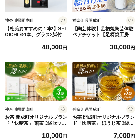
神奈川県開成町
神奈川県開成町
【杜氏おすすめの１本!】SET
【陶芸体験】足柄焼陶芸体験
OICHI ※1本、グラス2脚付
ペアチケット【足柄焼工房】
【株式会社瀬戸酒造店】お酒
開成町 陶芸 体験 ペア 茶碗
48,000
30,000
日本酒 純米大吟醸酒 ギフト
湯呑 小鉢 旅行 [BDAQ001]
円
円
プレゼント 記念日 贈り物 贈
答 開成町 純米大吟醸 山田錦
雄町 愛山 グラス付き 地酒 S
AKE 酒 さけ 純米 大吟醸 国
産 常温 お土産 ギフト プレゼ
ント 記念日 贈り物 贈答 お祝
い [BDAI006-4]
神奈川県開成町
神奈川県開成町
お茶 開成町オリジナルブラン
お茶 開成町オリジナルブラン
ド「快晴茶」 煎茶 3袋セット
ド「快晴茶」 ほうじ茶 3袋セ
【AGFデザイン】快晴茶 飲
ット【AGFデザイン】お茶
10,000
7,000
料 お茶 煎茶 快晴茶 緑茶 日
ほうじ茶 焙じ茶 ほうじちゃ
円
円