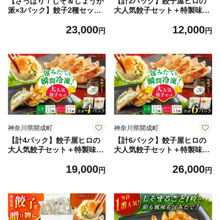
【さっぱり！しそ＆しょうが
【計2パック】餃子屋ヒロの
派×3パック】餃子2種セッ
大人気餃子セット＋特製味噌
ト！【餃子屋ヒロ】餃子 ヤキ
ダレ付【餃子屋ヒロ】国産 肉
23,000
12,000
ギョウザ 餃子 ギョーザ 餃子
餃子 ぎょうざ ギョーザ ギョ
円
円
ギョーザ 点心 中華 餃子 ギョ
ウザ 冷凍餃子 小分け 人気 餃
ーザ 餃子 やきぎょうざ ギョ
子 おすすめ 餃子 冷凍 おかず
ーザ 点心 中華 中華料理 ぎょ
おつまみ 名店 ご当地グルメ
うざ ぎょーざ ギョウザ こだ
神奈川県 開成町 [BDAS009-
わり餃子 点心 やきぎょうざ
1]
冷凍ぎょうざ ヤキギョウザ
冷凍ぎょうざ 簡単調理 冷凍
ギョウザ 冷凍ぎょうざ ラン
キング 人気 開成町 惣菜 [BD
AS008-6]
神奈川県開成町
神奈川県開成町
【計4パック】餃子屋ヒロの
【計6パック】餃子屋ヒロの
大人気餃子セット＋特製味噌
大人気餃子セット＋特製味噌
ダレ付【餃子屋ヒロ】国産 肉
ダレ付【餃子屋ヒロ】国産 肉
19,000
26,000
餃子 ぎょうざ ギョーザ ギョ
餃子 ぎょうざ ギョーザ ギョ
円
円
ウザ 冷凍餃子 小分け 人気 餃
ウザ 冷凍餃子 小分け 人気 餃
子 おすすめ 餃子 冷凍 おかず
子 おすすめ 餃子 冷凍 おかず
おつまみ 名店 ご当地グルメ
おつまみ 名店 ご当地グルメ
神奈川県 開成町 [BDAS009-
神奈川県 開成町 [BDAS009-
2]
3]