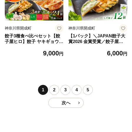
神奈川県開成町
神奈川県開成町
餃子3種食べ比べセット【餃
【1パック】＼JAPAN餃子大
子屋ヒロ】餃子 ヤキギョウザ
賞2026 金賞受賞／餃子屋ヒ
餃子 ギョーザ 餃子 ギョーザ
ロの 人気のしそ餃子【餃子屋
9,000
6,000
点心 中華 餃子 ギョーザ 餃子
ヒロ】国産 肉 餃子 ぎょうざ
円
円
やきぎょうざ ギョーザ 点心
ギョーザ ギョウザ 小分け 人
中華 中華料理 ぎょうざ ぎょ
気 餃子 おすすめ 餃子 冷凍
ーざ ギョウザ こだわり餃子
おかず おつまみ 名店 ご当地
点心 やきぎょうざ 冷凍ぎょ
グルメ 神奈川県 開成町 [BD
うざ ヤキギョウザ 冷凍ぎょ
AS003-1]
うざ 簡単調理 冷凍ギョウザ
1
2
3
4
5
ランキング 人気 開成町 惣菜
[BDAS002]
次へ