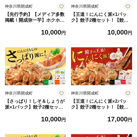
神奈川県開成町
神奈川県開成町
【先行予約】【メディア多数
【王道！にんにく派×1パッ
掲載！開成弥一芋】ホクホク
ク】餃子2種セット！【餃子
ねっとりやわらか〜い里芋 2
屋ヒロ】餃子 ヤキギョウザ
10,000
10,000
キロ【文命農業】開成町 サト
餃子 ギョーザ 餃子 ギョーザ
円
円
イモ さといも 野菜 [BDAX00
点心 中華 餃子 ギョーザ 餃子
2]
やきぎょうざ ギョーザ 点心
中華 中華料理 ぎょうざ ぎょ
ーざ ギョウザ 冷凍ぎょうざ
ヤキギョウザ 冷凍ぎょうざ
簡単調理 冷凍ギョウザ 冷凍
ぎょうざ ランキング 人気 開
成町 惣菜[BDAS008-1]
神奈川県開成町
神奈川県開成町
【さっぱり！しそ＆しょうが
【王道！にんにく派×2パッ
派×1パック】餃子2種セッ
ク】餃子2種セット！【餃子
ト！【餃子屋ヒロ】餃子 ヤキ
屋ヒロ】餃子 ヤキギョウザ
10,000
17,000
ギョウザ 餃子 ギョーザ 餃子
餃子 ギョーザ 餃子 ギョーザ
円
円
ギョーザ 点心 中華 餃子 ギョ
点心 中華 餃子 ギョーザ 餃子
ーザ 餃子 やきぎょうざ ギョ
やきぎょうざ ギョーザ 点心
ーザ 点心 中華 中華料理 ぎょ
中華 中華料理 ぎょうざ ぎょ