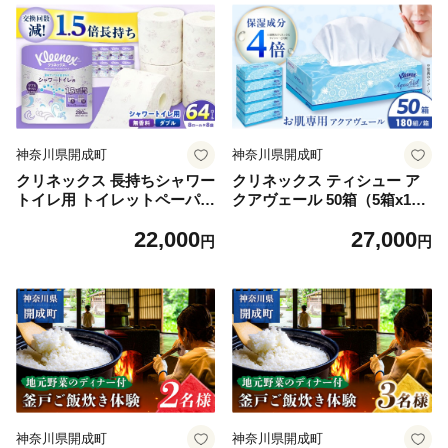
神奈川県開成町
神奈川県開成町
クリネックス 長持ちシャワー
クリネックス ティシュー ア
トイレ用 トイレットペーパー
クアヴェール 50箱（5箱x10
（ダブル）64ロール(8ロール
パック入）【日本製紙クレシ
22,000
27,000
×8パック) 開成町 トイレット
ア株式会社】開成町 ティッシ
円
円
ペーパーダブル 日用品 国産
ュ ティッシュペーパー まと
新生活 ダブル SDGs 備蓄 防
め買い ボックスティッシュ
災 エコ 消耗品 生活雑貨 生活
てぃっしゅ 備蓄 日用品 プレ
用品 無香料 トイレットペー
ゼント ギフト [BDAM048]
パー ダブル といれっとぺー
ぱー トイレ クレシア トイレ
ットペーパー [BDBH002-1]
神奈川県開成町
神奈川県開成町