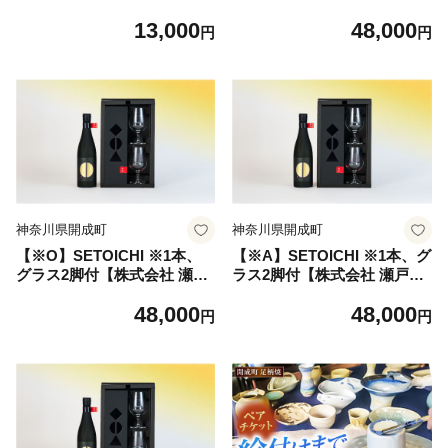
式会社瀬戸酒造店】開成町 お
造店】お酒 日本酒 純米大吟
13,000
48,000
酒 日本酒 酒 純米吟醸 特別純
醸酒 ギフト プレゼント 記念
円
円
米酒 愛山 ギフト [BDAI003-
日 贈り物 贈答 開成町 純米大
4]
吟醸 山田錦 雄町 愛山 グラス
付き 地酒 SAKE 酒 さけ 純米
大吟醸 国産 常温 お土産 ギフ
ト プレゼント 記念日 贈り物
贈答 お祝い [BDAI006-1]
神奈川県開成町
神奈川県開成町
【※O】SETOICHI ※1本、
【※A】SETOICHI ※1本、グ
グラス2脚付【株式会社 瀬戸
ラス2脚付【株式会社 瀬戸酒
酒造店】お酒 日本酒 純米大
造店】お酒 日本酒 純米大吟
48,000
48,000
吟醸酒 ギフト プレゼント 記
醸酒 ギフト プレゼント 記念
円
円
念日 贈り物 贈答 開成町 純米
日 贈り物 贈答 開成町 純米大
大吟醸 山田錦 雄町 愛山 グラ
吟醸 山田錦 雄町 愛山 グラス
ス付き 地酒 SAKE 酒 さけ 純
付き 地酒 SAKE 酒 さけ 純米
米 大吟醸 国産 常温 お土産
大吟醸 国産 常温 お土産 ギフ
ギフト プレゼント 記念日 贈
ト プレゼント 記念日 贈り物
り物 贈答 お祝い [BDAI006-
贈答 お祝い [BDAI006-3]
2]