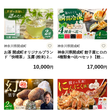
本茶 茶葉 神奈川県 開成町 国
茶 おちゃ 茶葉 棒茶 神奈川県
産 [BDAT002]
産 神奈川県 開成町 飲料 贈答
ギフト プレゼント 送料無料
[BDAT003]
神奈川県開成町
神奈川県開成町
お茶 開成町オリジナルブラン
神奈川県開成町 餃子屋ヒロの
ド「快晴茶」 玉露 (粉末) 2袋
4種類食べ比べセット【餃子
セット【AGFデザイン】お茶
屋ヒロ】ヤキギョウザ 餃子
10,000
17,000
日本茶 玉露 銘茶 セット ティ
ギョーザ 餃子 ギョーザ 点心
円
円
ータイム 神奈川県 開成町 お
中華 餃子 ギョーザ 餃子 やき
すすめ 人気 セット ティー 茶
ぎょうざ 点心 中華料理 ぎょ
葉 緑茶 飲料 ドリンク ぎょく
うざ ぎょーざ ギョウザ こだ
ろ 美味しい [BDAT005]
わり餃子 点心 冷凍餃子 開成
町 食べ比べ 詰め合わせ セッ
ト 簡単調理 冷凍ギョウザ 冷
凍ぎょうざ ランキング 人気
開成町 [BDAS007]