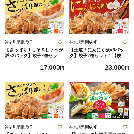
うざ ぎょーざ こだわり餃子
ーざ ギョウザ こだわり餃子
冷凍ぎょうざ ヤキギョウザ
やきぎょうざ 冷凍ぎょうざ
冷凍ぎょうざ 簡単調理 冷凍
ヤキギョウザ 簡単調理 冷凍
ギョウザ ランキング人気 開
ギョウザ ランキング 開成町
成町 惣菜 [BDAS008-2]
惣菜 [BDAS008-3]
神奈川県開成町
神奈川県開成町
【さっぱり！しそ＆しょうが
【王道！にんにく派×3パッ
派×2パック】餃子2種セッ
ク】餃子2種セット！【餃子
ト！【餃子屋ヒロ】餃子 ヤキ
屋ヒロ】餃子 ヤキギョウザ
17,000
23,000
ギョウザ 餃子 ギョーザ 餃子
餃子 ギョーザ 餃子 ギョーザ
円
円
ギョーザ 点心 中華 餃子 ギョ
点心 中華 餃子 ギョーザ 餃子
ーザ 餃子 やきぎょうざ ギョ
やきぎょうざ ギョーザ 点心
ーザ 点心 中華 中華料理 ぎょ
中華 中華料理 ぎょうざ ぎょ
うざ ぎょーざ ギョウザ こだ
ーざ ギョウザ こだわり餃子
わり餃子 冷凍ぎょうざ ヤキ
点心 やきぎょうざ 冷凍ぎょ
ギョウザ 簡単調理 冷凍ギョ
うざ ヤキギョウザ 冷凍ぎょ
ウザ ランキング 人気 開成町
うざ 簡単調理 冷凍ギョウザ
惣菜 [BDAS008-4]
冷凍ぎょうざ ランキング 人
気 開成町 惣菜 [BDAS008-5]
神奈川県開成町
神奈川県開成町