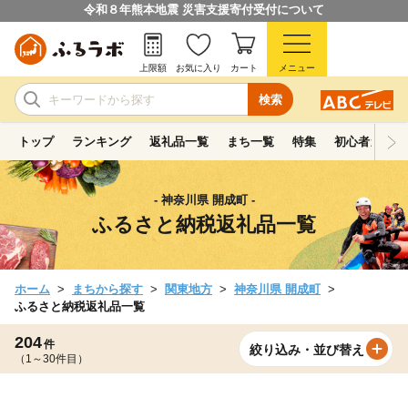
令和８年熊本地震 災害支援寄付受付について
上限額
お気に入り
カート
メニュー
検索
トップ
ランキング
返礼品一覧
まち一覧
特集
初心者ガイド
- 神奈川県 開成町 -
ふるさと納税返礼品一覧
ホーム
まちから探す
関東地方
神奈川県 開成町
ふるさと納税返礼品一覧
204
件
絞り込み・並び替え
（1～30件目）