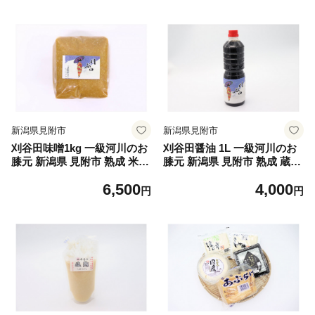
ェ小川
新潟県見附市
新潟県見附市
刈谷田味噌1kg 一級河川のお
刈谷田醤油 1L 一級河川のお
膝元 新潟県 見附市 熟成 米味
膝元 新潟県 見附市 熟成 蔵出
噌
し
6,500
4,000
円
円