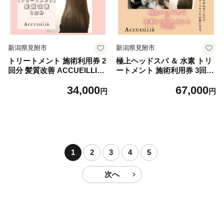
新潟県見附市
新潟県見附市
トリートメント 施術利用券 2
極上ヘッドスパ ＆ 水素 トリ
回分 髪質改善 ACCUEILLIR
ートメント 施術利用券 3回分
美容院 美容室 チケット 体験
ACCUEILLIR 美容院 美容室
34,000
67,000
型 プレゼント ギフト 贈答 新
チケット 体験型 プレゼント
円
円
潟県 見附市
ギフト 贈答 新潟県 見附市
1
2
3
4
5
次へ