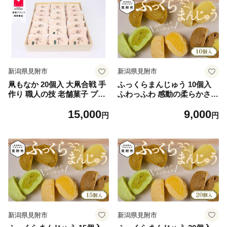
新潟県見附市
新潟県見附市
凧もなか 20個入 大凧合戦 手
ふっくらまんじゅう 10個入
作り 職人の技 老舗菓子 プレ
ふわっふわ 感動の柔らかさ
ゼント お取り寄せ 贈り物 新
季節のオススメ 絶品 スイー
15,000
9,000
潟県 見附市
ツ お取り寄せ ご褒美 お土産
円
円
新潟県 見附市
新潟県見附市
新潟県見附市