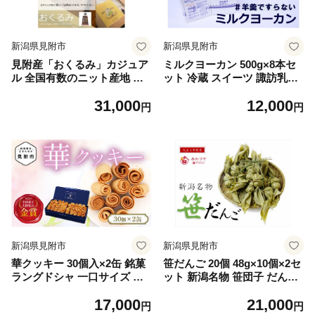
新潟県見附市
新潟県見附市
見附産「おくるみ」カジュア
ミルクヨーカン 500g×8本セ
ル 全国有数のニット産地 自
ット 冷蔵 スイーツ 諏訪乳業
慢の品 MITSUKE KNIT 新潟
(スワ) 【TVで紹介されまし
31,000
12,000
県 見附市 上質 チクチクしな
た】 #もはや羊羹ですらない
円
円
い
B級グルメ 新潟県 見附市 お
取り寄せ
新潟県見附市
新潟県見附市
華クッキー 30個入×2缶 銘菓
笹だんご 20個 48g×10個×2セ
ラングドシャ 一口サイズ ギ
ット 新潟名物 笹団子 だんご
フト 新潟県 見附市 西洋和菓
餅 あんこ よもぎ あわづや 老
17,000
21,000
子 スイーツ バター味 ドルチ
舗 新潟県 見附市
円
円