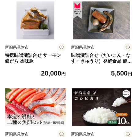
新潟県見附市
新潟県見附市
特選味噌漬詰合せ サーモン
味噌漬詰合せ（だいこん・な
銀だら 柔味豚
す・きゅうり）発酵食品 健康
志向 贈り物に 新潟県 見附市
20,000
5,500
円
円
新潟県見附市
新潟県見附市