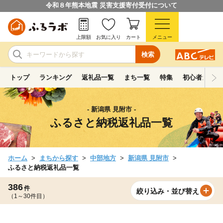
令和８年熊本地震 災害支援寄付受付について
上限額
お気に入り
カート
メニュー
検索
トップ
ランキング
返礼品一覧
まち一覧
特集
初心者ガイド
- 新潟県 見附市 -
ふるさと納税返礼品一覧
ホーム
まちから探す
中部地方
新潟県 見附市
ふるさと納税返礼品一覧
386
件
絞り込み・並び替え
（1～30件目）