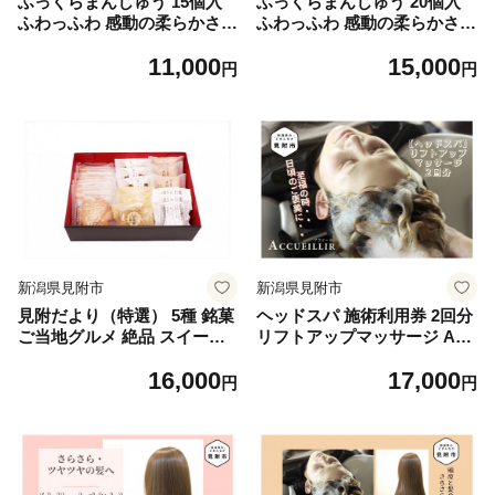
ふっくらまんじゅう 15個入
ふっくらまんじゅう 20個入
ふわっふわ 感動の柔らかさ
ふわっふわ 感動の柔らかさ
季節のオススメ 絶品 スイー
季節のオススメ 絶品 スイー
11,000
15,000
ツ お取り寄せ ご褒美 お土産
ツ お取り寄せ ご褒美 お土産
円
円
新潟県 見附市
新潟県 見附市
新潟県見附市
新潟県見附市
見附だより（特選） 5種 銘菓
ヘッドスパ 施術利用券 2回分
ご当地グルメ 絶品 スイーツ
リフトアップマッサージ AC
お土産 贈答品 プレゼント 母
CUEILLIR 美容院 美容室 チ
16,000
17,000
の日ギフト 新潟県 見附市
ケット 体験型 プレゼント ギ
円
円
フト 贈答 新潟県 見附市