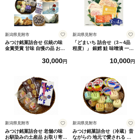
新潟県見附市
新潟県見附市
みつけ銘菓詰合せ 伝統の味
「どまいち 詰合せ（3～4品
金賞受賞 甘味 自慢の品 お取
程度）」 銀鱈 鮭 味噌漬 一夜
り寄せグルメ スイーツ 新潟
干し 鶏の香味漬 豚の塩麹漬
30,000
10,000
県 見附市
など 詰合せ 新潟 見附市 魚介
円
円
類 水産加工品 畜産加工品 な
ど 美味しい 贈り物 名産品 老
舗名店の味
新潟県見附市
新潟県見附市
みつけ銘菓詰合せ 老舗の味
みつけ銘菓詰合せ（冷蔵）昔
お馴染みの土産品 お取り寄せ
ながらの 地元で愛される 絶