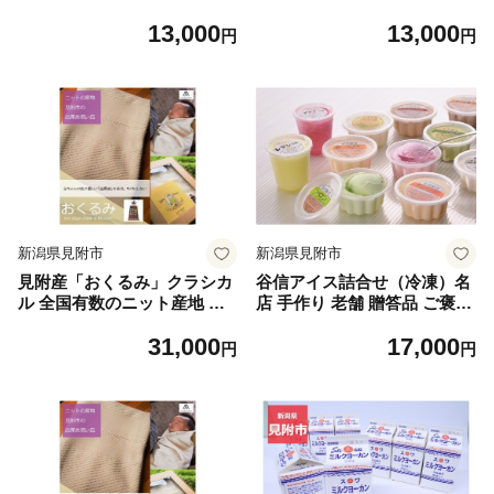
ご褒美 手土産 贈答品 新潟県
品スイーツ お取り寄せグルメ
13,000
13,000
見附市
新潟県 見附市
円
円
新潟県見附市
新潟県見附市
見附産「おくるみ」クラシカ
谷信アイス詰合せ（冷凍）名
ル 全国有数のニット産地 自
店 手作り 老舗 贈答品 ご褒美
慢の品 MITSUKE KNIT 新潟
優しい味 名物アイス プレゼ
31,000
17,000
県 見附市 上質 チクチクしな
ント
円
円
い