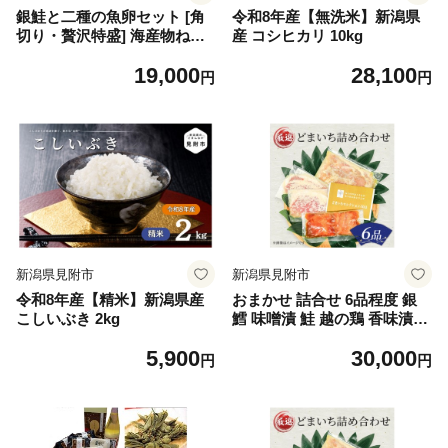
銀鮭と二種の魚卵セット [角
令和8年産【無洗米】新潟県
切り・贅沢特盛] 海産物ねだ
産 コシヒカリ 10kg
ち 見附市 銀鮭 鮭 角切り た
19,000
28,100
らのこ すじこ セット 魚卵 詰
円
円
め合わせ 新潟土産 老舗鮮魚
店 お弁当 ご飯のお供 朝食 お
取り寄せ グルメ お中元御 お
歳暮 ギフト
新潟県見附市
新潟県見附市
令和8年産【精米】新潟県産
おまかせ 詰合せ 6品程度 銀
こしいぶき 2kg
鱈 味噌漬 鮭 越の鶏 香味漬け
ほっけ 一夜干しなど ｢どまい
5,900
30,000
ち詰合せ｣ 魚介類 水産加工品
円
円
畜産加工品 セット 美味しい
新潟県 見附市