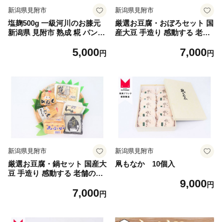
新潟県見附市
新潟県見附市
塩麹500g 一級河川のお膝元
厳選お豆腐・おぼろセット 国
新潟県 見附市 熟成 糀 パン作
産大豆 手造り 感動する 老舗
りにも
の味 新潟県 見附市
5,000
7,000
円
円
新潟県見附市
新潟県見附市
厳選お豆腐・鍋セット 国産大
凧もなか 10個入
豆 手造り 感動する 老舗の味
9,000
新潟県 見附市 オススメ お取
円
7,000
り寄せグルメ
円