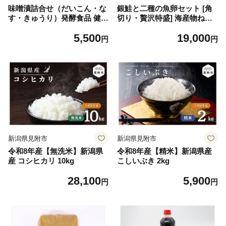
味噌漬詰合せ（だいこん・な
銀鮭と二種の魚卵セット [角
す・きゅうり）発酵食品 健康
切り・贅沢特盛] 海産物ねだ
志向 贈り物に 新潟県 見附市
ち 見附市 銀鮭 鮭 角切り た
5,500
19,000
らのこ すじこ セット 魚卵 詰
円
円
め合わせ 新潟土産 老舗鮮魚
店 お弁当 ご飯のお供 朝食 お
取り寄せ グルメ お中元御 お
歳暮 ギフト
新潟県見附市
新潟県見附市
令和8年産【無洗米】新潟県
令和8年産【精米】新潟県産
産 コシヒカリ 10kg
こしいぶき 2kg
28,100
5,900
円
円