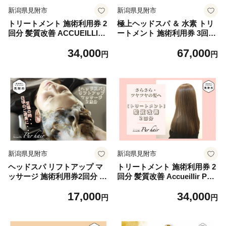
新潟県見附市
新潟県見附市
トリートメント 施術利用券 2
極上ヘッドスパ ＆ 水素 トリ
回分 髪質改善 ACCUEILLIR
ートメント 施術利用券 3回分
美容院 美容室 チケット 体験
ACCUEILLIR 美容院 美容室
34,000
67,000
型 プレゼント ギフト 贈答 新
チケット 体験型 プレゼント
円
円
潟県 見附市
ギフト 贈答 新潟県 見附市
新潟県見附市
新潟県見附市
ヘッドスパ リフトアップ マ
トリートメント 施術利用券 2
ッサージ 施術利用券2回分 A
回分 髪質改善 Accueillir Pur
ccueillir Pur hair 美容院 美容
hair 美容院 美容室 チケット
17,000
34,000
室 チケット 体験型 プレゼン
体験型 プレゼント ギフト 贈
円
円
ト ギフト 贈答 新潟県 見附市
答 新潟県 見附市