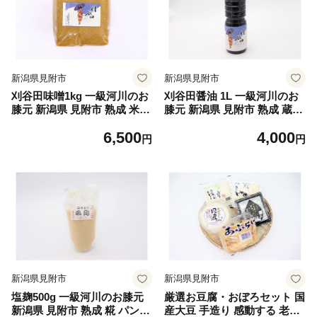
新潟県見附市
新潟県見附市
刈谷田味噌1kg 一級河川のお
刈谷田醤油 1L 一級河川のお
膝元 新潟県 見附市 熟成 米味
膝元 新潟県 見附市 熟成 蔵出
噌
し
6,500
4,000
円
円
新潟県見附市
新潟県見附市
塩麹500g 一級河川のお膝元
厳選お豆腐・おぼろセット 国
新潟県 見附市 熟成 糀 パン作
産大豆 手造り 感動する 老舗