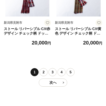
新潟県見附市
新潟県見附市
ストール リバーシブル C/#赤
ストール リバーシブル C/#黄
デザイン チェック柄 ドット
色 デザイン チェック柄 ドッ
柄 冬 レディース メンズ ショ
ト柄 冬 レディース メンズ シ
20,000
20,000
ール マフラー ファッション
ョール マフラー ファッショ
円
円
おしゃれ 日本製 肌に優しい
ン おしゃれ 日本製 肌に優し
敏感肌 暖かい 暖か 可愛い 防
い 敏感肌 暖かい 暖か 可愛い
寒 冬物 贈り物 祝い 誕生日
防寒 冬物 贈り物 祝い 誕生日
卒業 プレゼント ギフト クリ
卒業 プレゼント ギフト クリ
スマス 新潟県 見附市
スマス 新潟県 見附市
1
2
3
4
5
次へ