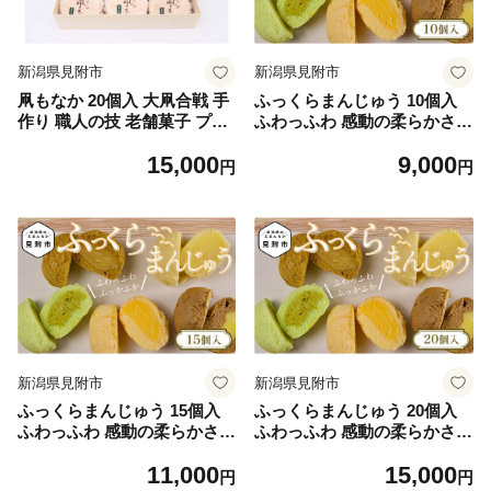
新潟県見附市
新潟県見附市
凧もなか 20個入 大凧合戦 手
ふっくらまんじゅう 10個入
作り 職人の技 老舗菓子 プレ
ふわっふわ 感動の柔らかさ
ゼント お取り寄せ 贈り物 新
季節のオススメ 絶品 スイー
15,000
9,000
潟県 見附市
ツ お取り寄せ ご褒美 お土産
円
円
新潟県 見附市
新潟県見附市
新潟県見附市
ふっくらまんじゅう 15個入
ふっくらまんじゅう 20個入
ふわっふわ 感動の柔らかさ
ふわっふわ 感動の柔らかさ
季節のオススメ 絶品 スイー
季節のオススメ 絶品 スイー
11,000
15,000
ツ お取り寄せ ご褒美 お土産
ツ お取り寄せ ご褒美 お土産
円
円