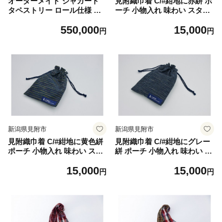
オーダーメイド ジャガード
見附織巾着 C/#紺地に赤絣 ポ
タペストリー ロール仕様 柄
ーチ 小物入れ 味わい スタイ
自由 写真オーダー 織物 綿10
リッシュ おしゃれ 伝統 織物
550,000
15,000
0% インテリア 新潟県 見附市
プレゼント 卒業 お祝い 新潟
円
円
県 見附市
新潟県見附市
新潟県見附市
見附織巾着 C/#紺地に黄色絣
見附織巾着 C/#紺地にグレー
ポーチ 小物入れ 味わい スタ
絣 ポーチ 小物入れ 味わい ス
イリッシュ おしゃれ 伝統 織
タイリッシュ おしゃれ 伝統
15,000
15,000
物 プレゼント 卒業 お祝い 新
織物 プレゼント 卒業 お祝い
円
円
潟県 見附市
新潟県 見附市