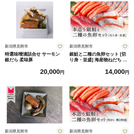
新潟県見附市
新潟県見附市
特選味噌漬詰合せ サーモン
銀鮭と二種の魚卵セット [切
銀だら 柔味豚
り身・並盛] 海産物ねだち 見
附市 銀鮭 幅切 たらのこ すじ
20,000
14,000
こ セット 魚卵 詰め合わせ 新
円
円
潟土産 老舗鮮魚店 ご飯のお
供 高級 朝食 お取り寄せ グル
メ お中元御 歳暮 ギフト
新潟県見附市
新潟県見附市