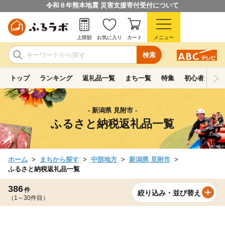
令和８年熊本地震 災害支援寄付受付について
上限額
お気に入り
カート
メニュー
検索
トップ
ランキング
返礼品一覧
まち一覧
特集
初心者ガイド
- 新潟県 見附市 -
ふるさと納税返礼品一覧
ホーム
まちから探す
中部地方
新潟県 見附市
ふるさと納税返礼品一覧
386
件
絞り込み・並び替え
（1～30件目）