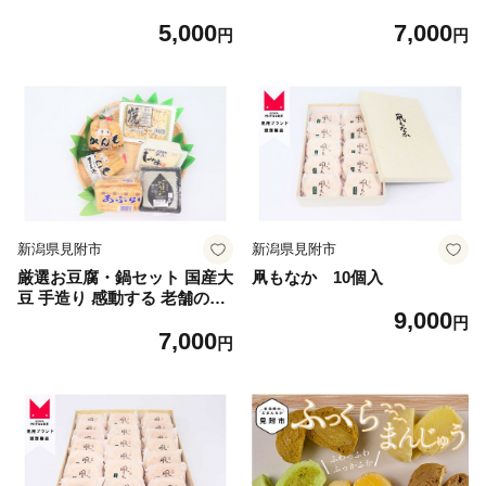
りにも
の味 新潟県 見附市
5,000
7,000
円
円
新潟県見附市
新潟県見附市
厳選お豆腐・鍋セット 国産大
凧もなか 10個入
豆 手造り 感動する 老舗の味
9,000
新潟県 見附市 オススメ お取
円
7,000
り寄せグルメ
円