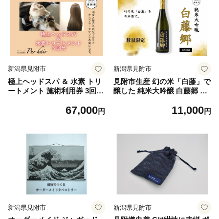
新潟県見附市
新潟県見附市
極上ヘッドスパ ＆ 水素 トリ
見附市生産 幻の米「白藤」で
ートメント 施術利用券 3回分
醸した 純米大吟醸 白藤郷 72
Accueillir Pur hair 美容院 美
0ml 日本酒 一升瓶 ご当地 オ
67,000
11,000
容室 チケット 体験型 プレゼ
リジナル 酒 お酒 ギフト 贈り
円
円
ント ギフト 贈答 新潟県 見附
物 お取り寄せ 国産 人気 晩酌
市
家飲み お祝い 還暦祝 誕生日
内祝 宅飲み お歳暮 数量限定
新潟県見附市
新潟県見附市