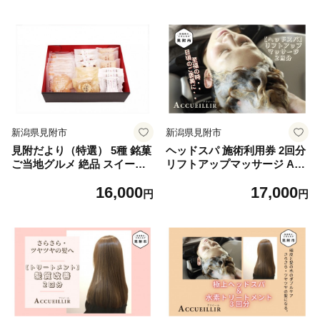
新潟県 見附市
新潟県 見附市
新潟県見附市
新潟県見附市
見附だより（特選） 5種 銘菓
ヘッドスパ 施術利用券 2回分
ご当地グルメ 絶品 スイーツ
リフトアップマッサージ AC
お土産 贈答品 プレゼント 母
CUEILLIR 美容院 美容室 チ
16,000
17,000
の日ギフト 新潟県 見附市
ケット 体験型 プレゼント ギ
円
円
フト 贈答 新潟県 見附市