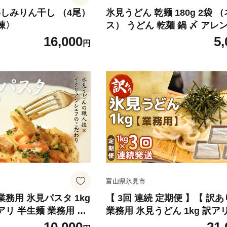
わしみりん干し （4尾）
氷見うどん 乾麺 180g 2袋 
凍〉
ス） うどん 乾麺 鍋 〆 アレ
山 氷見
16,000
5,
円
富山県氷見市
業務用 氷見パスタ 1kg
【 3回 連続 定期便 】【 訳あ
訳アリ 半生麺 業務用 ア
業務用 氷見うどん 1kg 訳ア
装 富山 氷見
ん 乾麺 業務用 鍋 〆 アレン