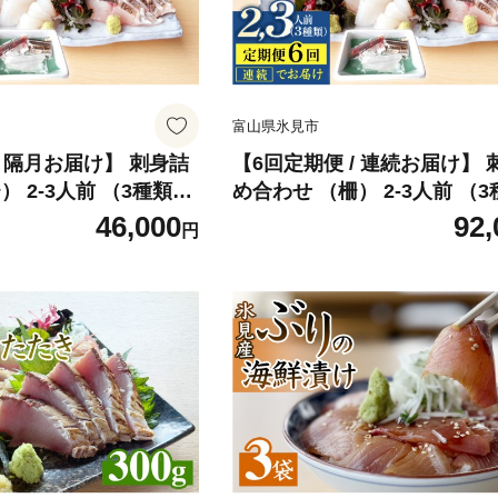
富山県氷見市
/ 隔月お届け】 刺身詰
【6回定期便 / 連続お届け】 
） 2-3人前 （3種類）
め合わせ （柵） 2-3人前 （
〈冷蔵〉 釣屋魚問屋直営 ひみ岸壁
46,000
92,
円
市場