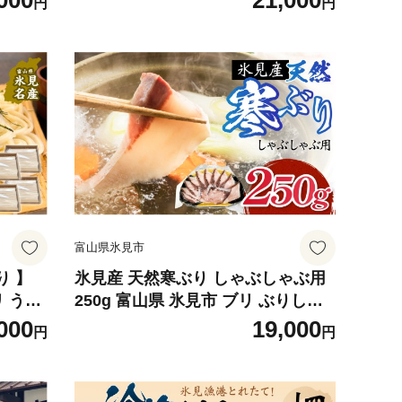
000
21,000
円
円
包装 富山 氷見
富山県氷見市
り 】
氷見産 天然寒ぶり しゃぶしゃぶ用
リ うど
250g 富山県 氷見市 ブリ ぶりしゃ
ジ 簡易
ぶ 鍋
000
19,000
円
円