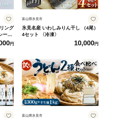
富山県氷見市
 イヤリング
氷見名産 いわしみりん干し （4尾）
シーグ
4セット 〈冷凍〉
000
10,000
円
円
富山県氷見市