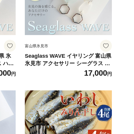
富山県氷見市
山県 氷
Seaglass WAVE イヤリング 富山県
 ハン
氷見市 アクセサリー シーグラス ハ
ンドメイド おしゃれ
000
17,000
円
円