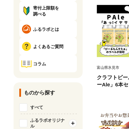
寄付上限額を
調べる
ふるラボとは
よくあるご質問
コラム
富山県氷見市
クラフトビー
ーAle」6本セ
ale Ale】 富山県 氷見市
ものから探す
ビール ６ 缶 詰
すべて
ふるラボオリジナ
ル