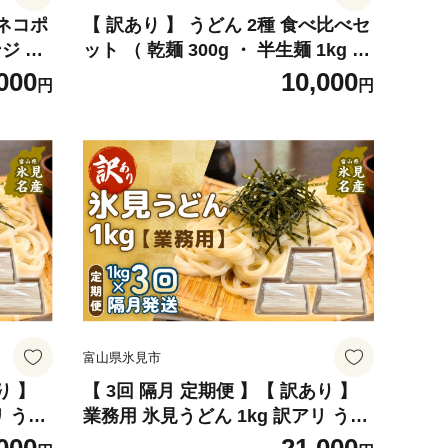
（ネコポ
【 訳あり 】 うどん 2種 食べ比べセ
ンジ 富
ット （ 乾麺 300g ・ 半生麺 1kg ）
〈 冷凍 〉 訳アリ うどん 乾麺 業務
000
10,000
円
円
用 鍋 〆 アレンジ 簡易包装 富山 氷
見
富山県氷見市
り 】
【 3回 隔月 定期便 】【 訳あり 】
リ うど
業務用 氷見うどん 1kg 訳アリ うど
ジ 簡易
ん 乾麺 業務用 鍋 〆 アレンジ 簡易