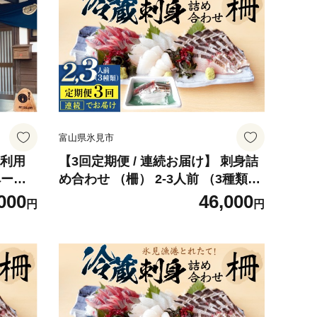
富山県氷見市
設利用
【3回定期便 / 連続お届け】 刺身詰
ペース
め合わせ （柵） 2-3人前 （3種類）
貸し ア
〈冷蔵〉 釣屋魚問屋直営 ひみ岸壁
000
46,000
円
円
 富山
市場