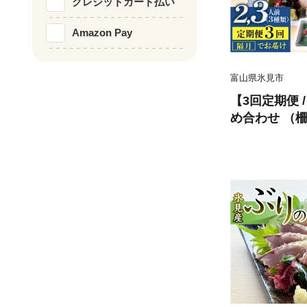
クレジットカード払い
Amazon Pay
富山県氷見市
【3回定期便 
め合わせ （柵
〈冷蔵〉 釣屋魚問屋直営 ひみ岸壁
市場