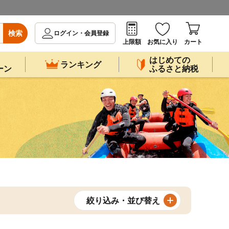
検索
ログイン・会員登録
上限額
お気に入り
カート
はじめての
ランキング
ーン
ふるさと納税
絞り込み・並び替え