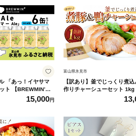
富山県氷見市
ル 「あっ！イヤサマ
【訳あり】釜でじっくり煮込
ット 【BREWMIN'のP
作りチャーシューセット 1kg
 地ビール
県 氷見市 煮豚 鴨 チャーシ
15,000
13,
円
め合わせ Pale Ale