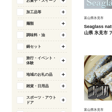
お菓子・スイーツ
加工品等
富山県氷見市
麺類
Seaglass na
山県 氷見市 
調味料・油
ス ハンドメイ
鍋セット
旅行・イベント・
体験
地域のお礼の品
雑貨・日用品
スポーツ・アウト
ドア
富山県氷見市