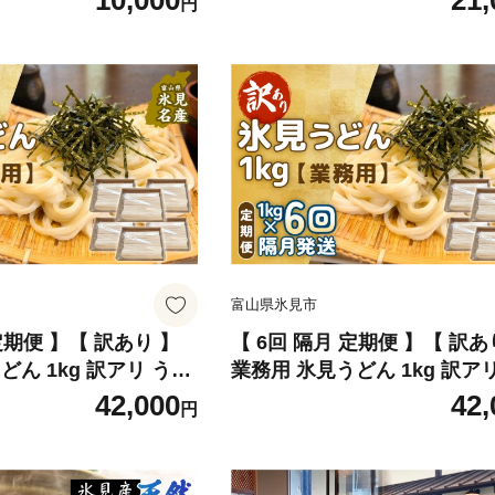
10,000
21,
円
包装 富山 氷見
富山県氷見市
定期便 】【 訳あり 】
【 6回 隔月 定期便 】【 訳あ
どん 1kg 訳アリ うど
業務用 氷見うどん 1kg 訳ア
用 鍋 〆 アレンジ 簡易
ん 乾麺 業務用 鍋 〆 アレン
42,000
42,
円
見
包装 富山 氷見