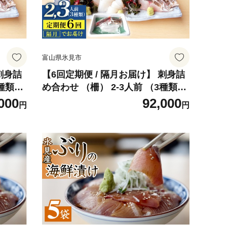
富山県氷見市
刺身詰
【6回定期便 / 隔月お届け】 刺身詰
3種類）
め合わせ （柵） 2-3人前 （3種類）
〈冷蔵〉 釣屋魚問屋直営 ひみ岸壁
000
92,000
円
円
市場