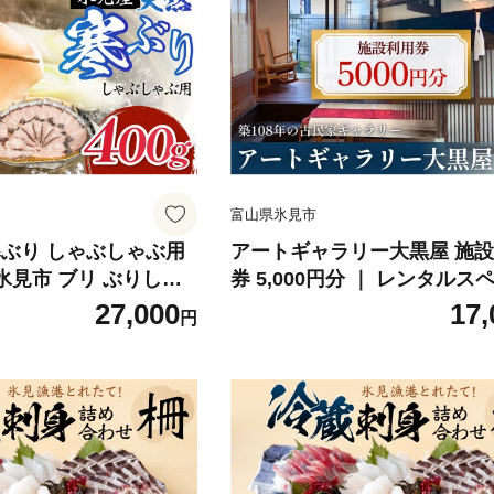
富山県氷見市
寒ぶり しゃぶしゃぶ用
アートギャラリー大黒屋 施
 氷見市 ブリ ぶりしゃ
券 5,000円分 ｜ レンタルス
貸切 古民家 ギャラリー 一棟
27,000
17,
円
ート イベント ワークショップ
県 氷見市