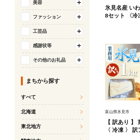
美容
氷見名産 い
8セット 〈冷
ファッション
工芸品
感謝状等
その他のお礼品
まちから探す
すべて
北海道
富山県氷見市
【 訳あり 】 
東北地方
〈 冷凍 〉 
レンジ 簡易包