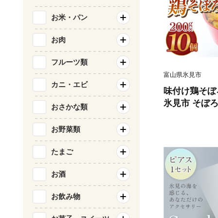
お米・パン
お肉
フルーツ類
富山県氷見市
カニ・エビ
味付け鶏そぼろ 
氷見市 そぼろ
おさかな類
お惣菜 丼 お
お野菜類
たまご
お酒
お飲み物