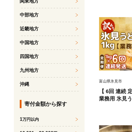
関東地方
中部地方
近畿地方
中国地方
四国地方
九州地方
富山県氷見市
沖縄
【 6回 連続 
業務用 氷見う
寄付金額から探す
ん 乾麺 業務
包装 富山 氷
1
万円以内