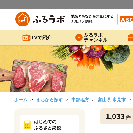
地域とあなたを元気にする
ふるさと納税
ふるラボ
TVで紹介
チャンネル
ホーム
まちから探す
中部地方
富山県 氷見市
1,033
件
はじめての
ふるさと納税