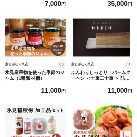
7,000
35,000
円
円
富山県氷見市
富山県氷見市
氷見産果物を使った季節のジ
ふんわりしっとり！バームク
ャム（1種類×4個）
ーヘン ＜十重二十重 ＞ 詰合
せ
11,000
11,000
円
円