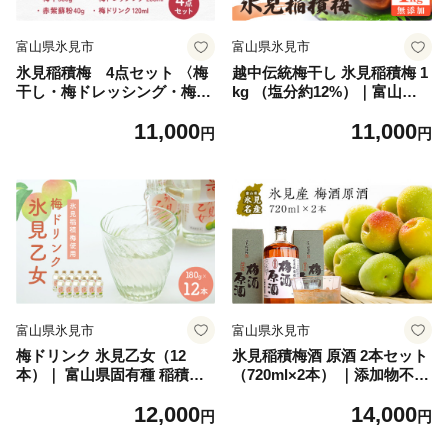
富山県氷見市
富山県氷見市
氷見稲積梅 4点セット 〈梅
越中伝統梅干し 氷見稲積梅 1
干し・梅ドレッシング・梅ド
kg （塩分約12%）｜富山県
リンク・紫蘇粉〉
固有種 添加物不使用 手作り
11,000
11,000
円
円
富山県氷見市
富山県氷見市
梅ドリンク 氷見乙女（12
氷見稲積梅酒 原酒 2本セット
本）｜ 富山県固有種 稲積梅
（720ml×2本） ｜添加物不使
使用
用 富山県固有種 稲積梅使用
12,000
14,000
円
円