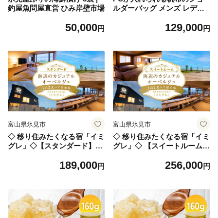
釣屋魚問屋直営 ひみ岸壁市場
ルダーバッグ メンズ レディ
ース 斜めがけ a4 富山県 氷見
50,000
129,000
市
円
円
富山県氷見市
富山県氷見市
◇ 移り住みたくなる宿「イミ
◇ 移り住みたくなる宿「イミ
グレ」◇【スタンダード】海
グレ」◇ 【スイートルーム】
辺のカジュアルオーベルジュ
海辺のカジュアルオーベルジ
189,000
256,000
1泊2食 ペア宿泊券
ュ 1泊2食ペア宿泊券
円
円