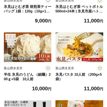
富山県氷見市
富山県氷見市
氷見はとむぎ茶 焙煎茶ティー
氷見はとむぎ茶 ペットボトル
バッグ 1袋：120g（10g×12
500ml×24本 | 氷見市産ハトム
包）× 6袋 | 氷見産ハトムギ
ギ使用
9,000
11,000
添加物無添加 ノンカフェイン
円
円
富山県氷見市
富山県氷見市
半生 氷見のうどん （細麺）2
氷見パスタ 10人前 （200g×5
00ｇ×5袋 10人前
袋）
10,000
11,000
円
円