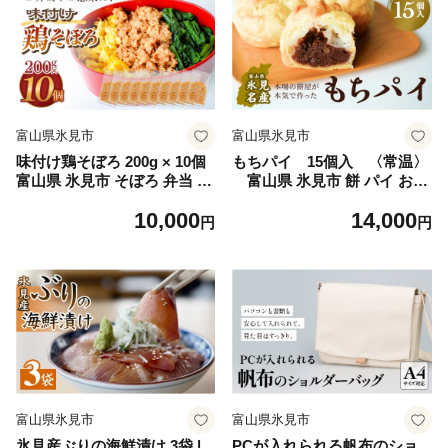
富山県氷見市
富山県氷見市
味付け鶏そぼろ 200g × 10個
もちパイ 15個入 〈常温〉
富山県 氷見市 そぼろ 弁当 簡
富山県 氷見市 餅 パイ お菓
単調理 小分け お惣菜 丼 おに
子 おやつ
10,000
14,000
ぎり
円
円
富山県氷見市
富山県氷見市
氷見産ぶりの海鮮漬け 3袋 |
PCが入れられる帆布のショ