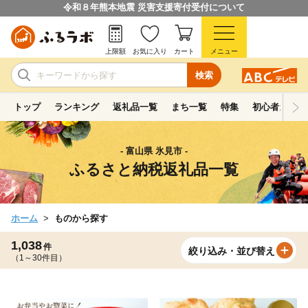
令和８年熊本地震 災害支援寄付受付について
上限額
お気に入り
カート
メニュー
検索
トップ
ランキング
返礼品一覧
まち一覧
特集
初心者ガイド
- 富山県 氷見市 -
ふるさと納税返礼品一覧
ホーム
ものから探す
1,038
件
絞り込み・並び替え
（1～30件目）