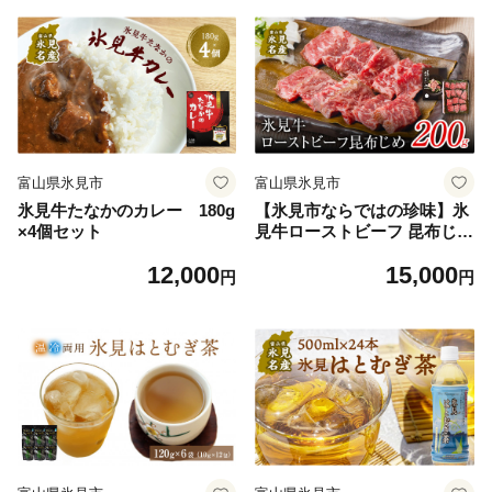
富山県氷見市
富山県氷見市
氷見牛たなかのカレー 180g
【氷見市ならではの珍味】氷
×4個セット
見牛ローストビーフ 昆布じめ
200g 〈冷凍〉
12,000
15,000
円
円