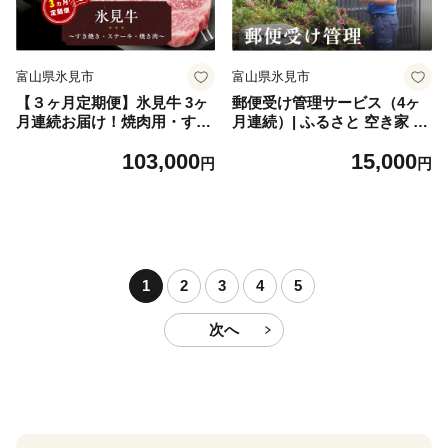
富山県氷見市
富山県氷見市
【３ヶ月定期便】氷見牛 3ヶ
郵便受け管理サービス（4ヶ
月連続お届け！焼肉用・すき
月連続）| ふるさと 空き家 管
やき用・ステーキ
理 郵便物 郵便ポスト 回収 4
103,000
15,000
回 富山 氷見
円
円
1
2
3
4
5
次へ