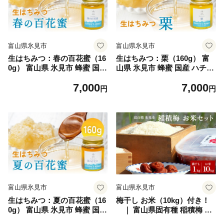
富山県氷見市
富山県氷見市
生はちみつ：春の百花蜜（16
生はちみつ：栗（160g） 富
0g） 富山県 氷見市 蜂蜜 国産
山県 氷見市 蜂蜜 国産 ハチミ
ハチミツ
ツ
7,000
7,000
円
円
富山県氷見市
富山県氷見市
生はちみつ：夏の百花蜜（16
梅干し お米（10kg）付き！
0g） 富山県 氷見市 蜂蜜 国産
｜ 富山県固有種 稲積梅 添
ハチミツ
加物不使用 手作り