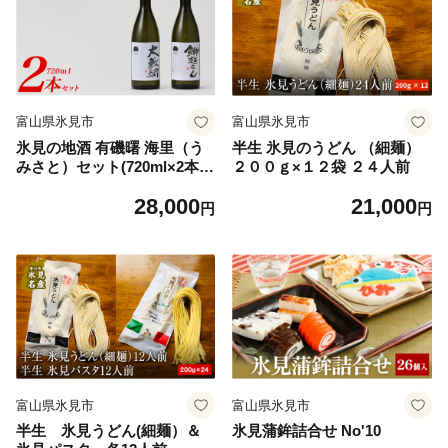
富山県氷見市
富山県氷見市
氷見の地酒 有磯曙 海里（う
半生 氷見のうどん （細麺）
みさと）セット(720ml×2本）
２００ｇ×１２袋 ２４人前
常温 富山県 富山 氷見市 氷見
28,000
21,000
円
円
富山県氷見市
富山県氷見市
半生 氷見うどん(細麺）＆
氷見蒲鉾詰合せ No'10