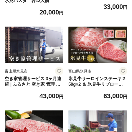
氷見パスタ 各12人前
33,000
円
20,000
円
富山県氷見市
富山県氷見市
空き家管理サービス 3ヶ月連
氷見牛サーロインステーキ 2
続 | ふるさと 空き家 管理 見
50g×2 ＆ 氷見牛リブロース 5
回り ３ヶ月 富山 氷見
00g 合計1kg
43,000
63,000
円
円