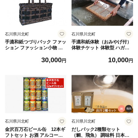
石川県川北町
石川県川北町
手漉和紙つづりバック ファッ
手漉和紙体験（おみやげ付）
ション ファッション小物 女
体験チケット 体験型 ハガキ
性用 レディース 男性用 メン
色紙 短冊 和紙のおみやげ付
30,000
10,000
ズ カバン 小物 普段使い デイ
伝統 観光 旅行 日帰りお出か
円
円
リー使い 丈夫 軽い 和風 和テ
け 体験施設 体験教室 学び 女
イスト 荷物入れ 持ち運び 黒
子旅 大人 休日 作る 造る 制
ブラック
作
石川県川北町
石川県川北町
金沢百万石ビール缶 12本ギ
だしパック2種類セット
フトセット お酒 アルコール
（鯛、飛魚） 調味料 日本料