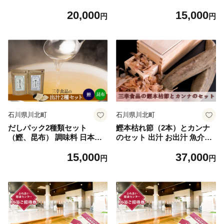
缶ビール 飲み比べ 飲み比べ
理 和食 ベース お出汁 魚介出
20,000
15,000
セット 県内産大麦 六条大麦
汁 化学調味料無添加 国産連
円
円
高ギャバ製法 ペールエール
子鯛 上品 風味豊か 鯛だし 炊
コシヒカリ エールダークエー
き込みご飯 だし茶づけ 飛魚
ル 晩酌 家飲み 宅飲み
出汁 煮物 風味 香り 食品
石川県川北町
石川県川北町
だしパック2種類セット
鰹本枯れ節（2本）とカンナ
（鰹、昆布） 調味料 日本料
のセット 出汁 お出汁 魚介出
理 和食 ベース お出汁 魚介出
汁 かつおだし 最高級品 削り
15,000
37,000
汁 風味 香り 食品 化学調味料
たて 削りたての香り かつお
円
円
無添加 鰹出汁 お吸い物 煮物
ぶし そのまま 出汁用 自分で
昆布出汁 クセがない 上品 繊
削る 本格的 調理器具 削り節
細 昆布茶 鍋料理
削り器具