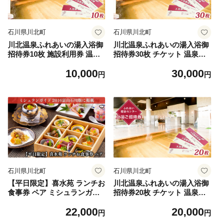
石川県川北町
石川県川北町
川北温泉ふれあいの湯入浴御
川北温泉ふれあいの湯入浴御
招待券10枚 施設利用券 温泉
招待券30枚 チケット 温泉利
チケット 入浴チケット 日帰
用券 回数券 日帰り温泉 施設
10,000
30,000
り温泉 日帰り入浴 温泉施設
観光 塩分強めの温泉 個室 食
円
円
サウナ 水風呂 塩分強め 食事
事 癒し リラックス
読書 ゆっくり過ごせる 休日
休息 観光 日帰り 癒し
石川県川北町
石川県川北町
【平日限定】喜水苑 ランチお
川北温泉ふれあいの湯入浴御
食事券 ペア ミシュランガイ
招待券20枚 チケット 温泉利
ド 2016年富山石川版掲載 チ
用券 温泉チケット
22,000
20,000
ケット 旬の食材 厳選素材 加
円
円