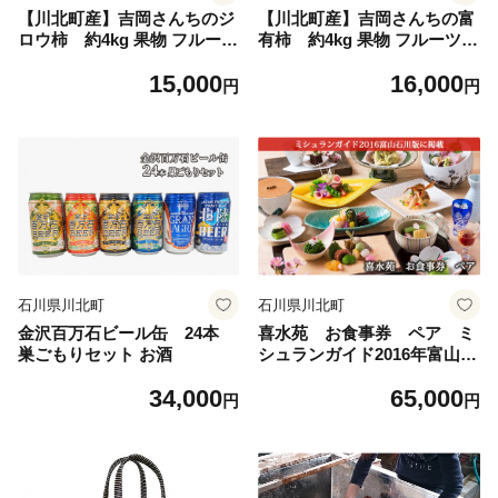
【川北町産】吉岡さんちのジ
【川北町産】吉岡さんちの富
ロウ柿 約4kg 果物 フルーツ
有柿 約4kg 果物 フルーツ
果実 デザート おやつ 国産 日
果実 デザート おやつ 国産 日
15,000
16,000
本産 食品 食べ物 甘柿 コリコ
本産 食品 食べ物 甘柿 サクサ
円
円
リ 食感 歯ごたえ 石川県産 直
ク 食感 歯ごたえ 石川県産 直
送 産地直送 秋の味覚
送 産地直送 秋の味覚
石川県川北町
石川県川北町
金沢百万石ビール缶 24本
喜水苑 お食事券 ペア ミ
巣ごもりセット お酒
シュランガイド2016年富山石
川版掲載 チケット ペア食事
34,000
65,000
券 ペアチケット 個室 庭園 贅
円
円
沢な時間 取れたて 新鮮 魚介
類 旬 厳選素材 加賀会席料理
会席料理 カニ会席 流しそう
めん 四季折々 創作料理