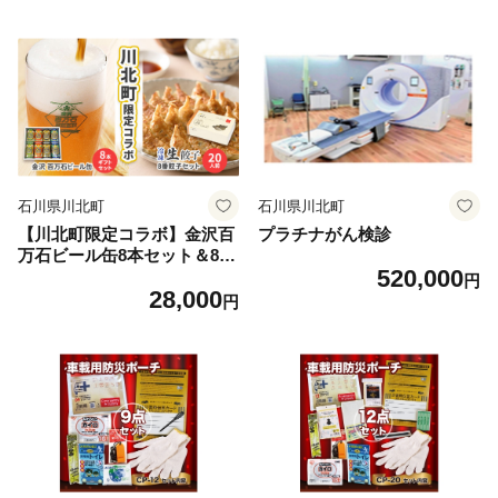
賀会席料理 カニ会席 創作料
理 昼食 観光 旅行
石川県川北町
石川県川北町
【川北町限定コラボ】金沢百
プラチナがん検診
万石ビール缶8本セット＆8番
520,000
ラーメン餃子セット10人前
円
28,000
ビール 飲み比べ 餃子 ぎょう
円
ざ 冷凍餃子 お酒 加工品 惣菜