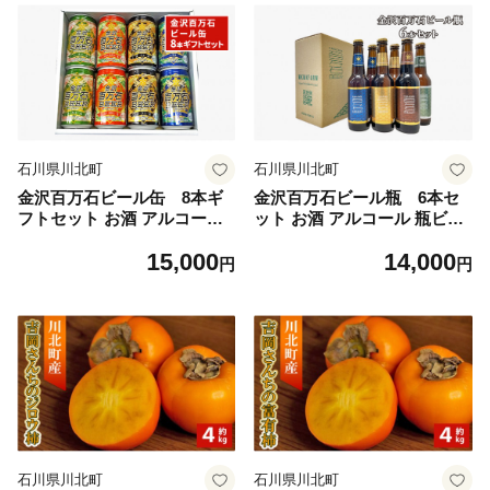
石川県川北町
石川県川北町
金沢百万石ビール缶 8本ギ
金沢百万石ビール瓶 6本セ
フトセット お酒 アルコール
ット お酒 アルコール 瓶ビー
缶ビール 飲み比べ 飲み比べ
ル 飲み比べ 飲み比べセット
15,000
14,000
セット ペールエール 自家製
ペールエール 自家製六条大麦
円
円
六条大麦 爽やか コク 苦み コ
爽やか コク 苦み コシヒカリ
シヒカリエール まろやか の
エール まろやか のみやすい
みやすい ダークエール 焙煎
ダークエール 焙煎麦芽 調和
麦芽 調和
石川県川北町
石川県川北町