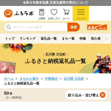
令和８年熊本地震 災害支援寄付受付について
上限額
お気に入り
カート
メニュー
検索
トップ
ランキング
返礼品一覧
まち一覧
特集
初心者ガイド
- 石川県 川北町 -
ふるさと納税返礼品一覧
ホーム
まちから探す
中部地方
石川県 川北町
ふるさと納税返礼品一覧
50
件
絞り込み・並び替え
（1～30件目）