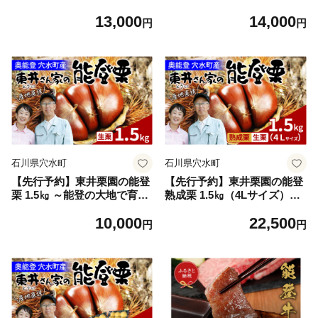
度抜群 とれたてをお届け～ /
13,000
14,000
魚介類 魚貝類 貝 海の幸 海の
円
円
ミルク オイスター 海鮮 国産
穴水町 奥能登 能登半島 旬 か
き カキ
石川県穴水町
石川県穴水町
【先行予約】東井栗園の能登
【先行予約】東井栗園の能登
栗 1.5㎏ ～能登の大地で育っ
熟成栗 1.5㎏（4Lサイズ）～
た能登栗～【2026年9月下旬
能登の大地で育った能登栗～
10,000
22,500
以降順次発送】/ 能登半島 奥
【2026年10月下旬以降順次発
円
円
能登 くり 生栗 マロン 和栗
送】/ 能登半島 奥能登 くり
焼き栗 栗ごはん 焼き栗 国産
生栗 マロン 和栗 焼き栗 栗ご
果物
はん 焼き栗 国産 果物