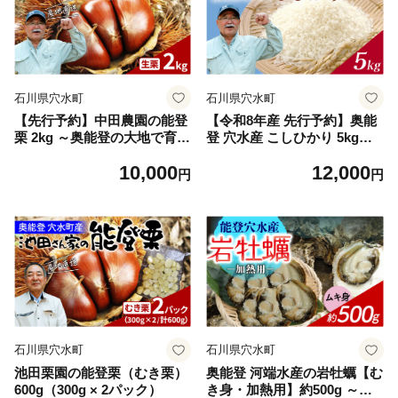
石川県穴水町
石川県穴水町
【先行予約】中田農園の能登
【令和8年産 先行予約】奥能
栗 2kg ～奥能登の大地で育っ
登 穴水産 こしひかり 5kg【2
た能登栗～【2026年9月以降
026年10月以降順次発送】 / 5
10,000
12,000
順次発送】
kg 無洗米 減農薬 奥能登 能登
円
円
半島 コシヒカリ 白米 こめ コ
メ 送料無料
石川県穴水町
石川県穴水町
池田栗園の能登栗（むき栗）
奥能登 河端水産の岩牡蠣【む
600g（300g × 2パック）
き身・加熱用】約500g ～鮮