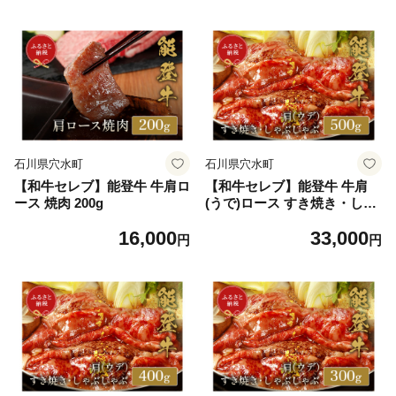
石川県穴水町
石川県穴水町
【和牛セレブ】能登牛 牛肩ロ
【和牛セレブ】能登牛 牛肩
ース 焼肉 200g
(うで)ロース すき焼き・しゃ
ぶしゃぶ 500g（200g+300
16,000
33,000
g）
円
円