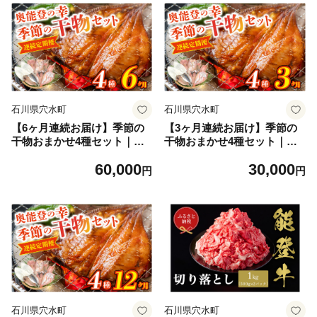
石川県穴水町
石川県穴水町
【6ヶ月連続お届け】季節の
【3ヶ月連続お届け】季節の
干物おまかせ4種セット｜ひ
干物おまかせ4種セット｜ひ
もの セット 冷凍 赤魚 あじ
もの セット 冷凍 赤魚 あじ
60,000
30,000
ふぐ いか 醤油干し 汐干し み
ふぐ いか 醤油干し 汐干し み
円
円
りん干し さかな 魚 サカナ ア
りん干し さかな 魚 サカナ ア
ジ フグ イカ 鱈 たら イワシ
ジ フグ イカ 鱈 たら イワシ
鰯 鯵 干物セット
鰯 鯵 干物セット
石川県穴水町
石川県穴水町