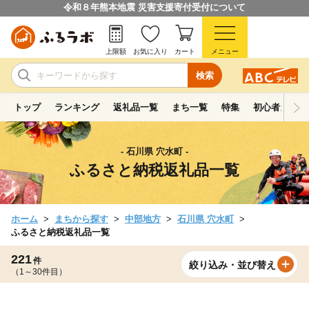
令和８年熊本地震 災害支援寄付受付について
上限額
お気に入り
カート
メニュー
検索
トップ
ランキング
返礼品一覧
まち一覧
特集
初心者ガイド
- 石川県 穴水町 -
ふるさと納税返礼品一覧
ホーム
まちから探す
中部地方
石川県 穴水町
ふるさと納税返礼品一覧
221
件
絞り込み・並び替え
（1～30件目）