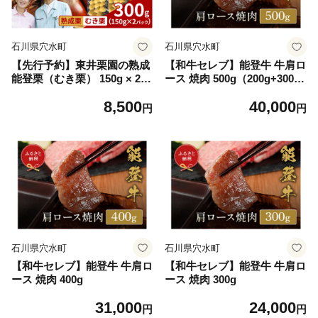
石川県穴水町
石川県穴水町
【先行予約】東井栗園の熟成
【和牛セレブ】能登牛 牛肩ロ
能登栗（むき栗） 150g × 2パ
ース 焼肉 500g（200g+300
ック 計300g ～能登の大地で
g）
8,500
40,000
育った能登栗～【2026年10月
円
円
下旬以降順次発送】/ 能登半
島 奥能登 くり 生栗 マロン
和栗 焼き栗 栗ごはん 焼き栗
国産 果物
石川県穴水町
石川県穴水町
【和牛セレブ】能登牛 牛肩ロ
【和牛セレブ】能登牛 牛肩ロ
ース 焼肉 400g
ース 焼肉 300g
31,000
24,000
円
円