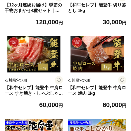
【12ヶ月連続お届け】季節の
【和牛セレブ】能登牛 切り落
干物おまかせ4種セット｜ひ
とし 1kg
もの セット 冷凍 赤魚 あじ
120,000
30,000
ふぐ いか 醤油干し 汐干し み
円
円
りん干し さかな 魚 サカナ ア
ジ フグ イカ 鱈 たら イワシ
鰯 鯵 干物セット
石川県穴水町
石川県穴水町
【和牛セレブ】能登牛 牛肩ロ
【和牛セレブ】能登牛 牛肩ロ
ース すき焼き・しゃぶしゃぶ
ース 焼肉 1kg
1kg
60,000
60,000
円
円