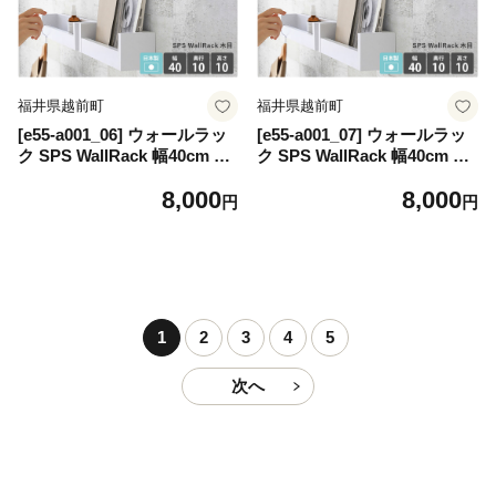
福井県越前町
福井県越前町
[e55-a001_06] ウォールラッ
[e55-a001_07] ウォールラッ
ク SPS WallRack 幅40cm 木
ク SPS WallRack 幅40cm 木
目 日本製 完成品 小さいけれ
目 日本製 完成品 小さいけれ
8,000
8,000
ど頼れるラック！【家具 イン
ど頼れるラック！【家具 イン
円
円
テリア ウォールシェルフ 壁
テリア ウォールシェルフ 壁
掛けラック 北欧風 木製 収
掛けラック 北欧風 木製 収
納】【カラー：ホワイト】
納】【カラー：オーク】
1
2
3
4
5
次へ