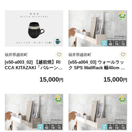
工芸品 陶器 陶磁器 マグカッ
ー）【福井県 伝統工芸品 陶
プ コーヒーカップ おしゃ
器 陶磁器 マグカップ コーヒ
れ】
ーカップ おしゃれ】【カラ
ー：ターコイズブルー】
福井県越前町
福井県越前町
[e50-a003_02] 【越前焼】RI
[e55-a004_03] ウォールラッ
CCA KITAZAKI「バルーンマ
ク SPS WallRack 幅40cm ア
グ・ボーダー 1個」（ターコ
イカメラミン 日本製 完成品
15,000
15,000
イズブルー or スチールグレ
小さいけれど頼れるラック！
円
円
ー）【福井県 伝統工芸品 陶
【 家具 インテリア ウォール
器 陶磁器 マグカップ コーヒ
シェルフ 壁掛けラック メラ
ーカップ おしゃれ】【カラ
ミン 木製 収納 】【カラー：
ー：スチールグレー】
WHW（ホワイトウッド）】