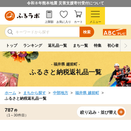
令和８年熊本地震 災害支援寄付受付について
上限額
お気に入り
カート
メニュー
検索
トップ
ランキング
返礼品一覧
まち一覧
特集
初心者ガイド
- 福井県 越前町 -
ふるさと納税返礼品一覧
ホーム
まちから探す
中部地方
福井県 越前町
ふるさと納税返礼品一覧
787
件
絞り込み・並び替え
（1～30件目）