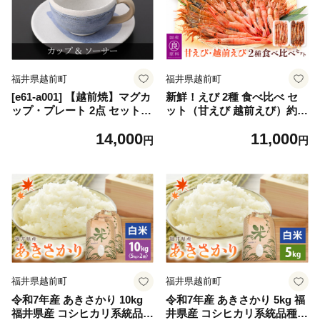
福井県越前町
福井県越前町
[e61-a001] 【越前焼】マグカ
新鮮！えび 2種 食べ比べ セ
ップ・プレート 2点 セット
ット（甘えび 越前えび）約2
踏青舎【コップ スープマグ
～3人前【少量 小分け お試し
14,000
11,000
食器 マット ホワイト ブルー
冷凍 おつまみ お刺身 越前エ
円
円
ギフト うつわ 電子レンジ 食
ビ がさえび ガマエビ ガラエ
洗器 SDGs 工芸品 伝統工芸
ビ】 [e04-a064]
士 】
福井県越前町
福井県越前町
令和7年産 あきさかり 10kg
令和7年産 あきさかり 5kg 福
福井県産 コシヒカリ系統品種
井県産 コシヒカリ系統品種