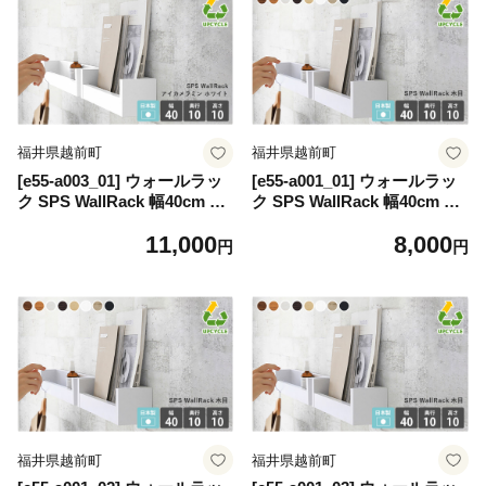
BP（ブラックパール）】
black（ブラック）】
福井県越前町
福井県越前町
[e55-a003_01] ウォールラッ
[e55-a001_01] ウォールラッ
ク SPS WallRack 幅40cm ア
ク SPS WallRack 幅40cm 木
イカメラミン 日本製 完成品
目 日本製 完成品 小さいけれ
11,000
8,000
小さいけれど頼れるラック！
ど頼れるラック！【家具 イン
円
円
【家具 インテリア ウォール
テリア ウォールシェルフ 壁
シェルフ 壁掛けラック メラ
掛けラック 北欧風 木製 収
ミン 木製 収納】【カラー：n
納】【カラー：ブラウン】
ail（ホワイト）】
福井県越前町
福井県越前町