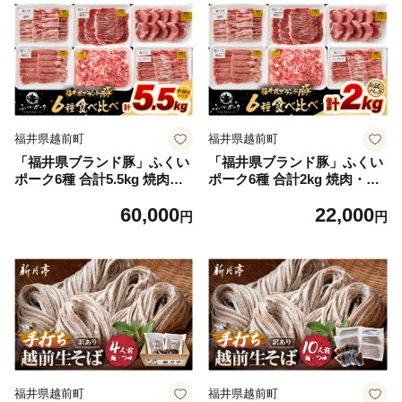
福井県越前町
福井県越前町
「福井県ブランド豚」ふくい
「福井県ブランド豚」ふくい
ポーク6種 合計5.5kg 焼肉・
ポーク6種 合計2kg 焼肉・し
しゃぶしゃぶ用【銘柄豚 福井
ゃぶしゃぶ用【銘柄豚 福井県
60,000
22,000
県産 ポーク 豚肉 ぶたにく カ
産 ポーク 豚肉 ぶたにく カッ
円
円
ット済み豚ヒレ ひとくちポー
ト済み豚ヒレ ひとくちポーク
ク 豚カツ肉 使い勝手抜群 三
豚カツ肉 使い勝手抜群 三元
元交配 とんかつ肉 冷凍肉 弁
交配 とんかつ肉 冷凍肉 弁当
当肉 惣菜肉 バーべキュー 国
肉 惣菜肉 バーべキュー 国産
産 小分けカット】 [e02-f004]
小分けカット】 [e02-b023]
福井県越前町
福井県越前町