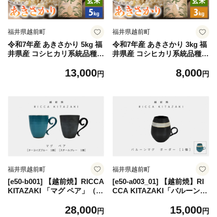
福井県越前町
福井県越前町
令和7年産 あきさかり 5kg 福
令和7年産 あきさかり 3kg 福
井県産 コシヒカリ系統品種
井県産 コシヒカリ系統品種
【玄米】【お米 アキサカリ 5
【玄米】【お米 アキサカリ 3
13,000
8,000
キロ】 [e30-a092]
キロ】 [e30-a090]
円
円
福井県越前町
福井県越前町
[e50-b001] 【越前焼】RICCA
[e50-a003_01] 【越前焼】RI
KITAZAKI 「マグ ペア」（タ
CCA KITAZAKI「バルーンマ
ーコイズブルー ＆ スチール
グ・ボーダー 1個」（ターコ
28,000
15,000
グレー 各1個）【福井県 伝統
イズブルー or スチールグレ
円
円