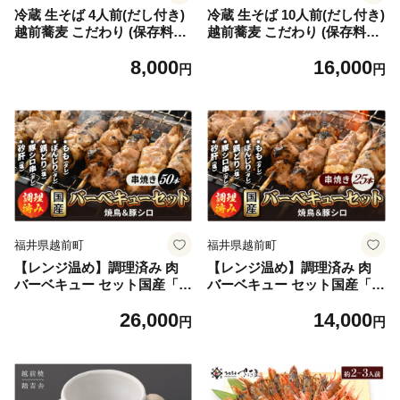
冷蔵 生そば 4人前(だし付き)
冷蔵 生そば 10人前(だし付き)
越前蕎麦 こだわり (保存料・
越前蕎麦 こだわり (保存料・
防腐剤・添加物不使用）美味
防腐剤・添加物不使用） 美味
8,000
16,000
しいそばのゆで方ポイント付
しいそばのゆで方ポイント付
円
円
【ソバ 訳あり 麺 お届け希望
【ソバ 訳あり 麺 お届け希望
日指定可能 年末 年越し ざる
日指定可能 年末 ざるそば 冷
そば 冷凍保存 】 [e21-a004]
凍保存 】 [e21-a005]
福井県越前町
福井県越前町
【レンジ温め】調理済み 肉
【レンジ温め】調理済み 肉
バーベキュー セット国産「焼
バーベキュー セット国産「焼
き鳥 豚シロ 砂肝 串焼き 5種
き鳥 豚シロ 砂肝 串焼き 5種
26,000
14,000
計50本」[e03-b003]
計25本」[e03-a031]
円
円