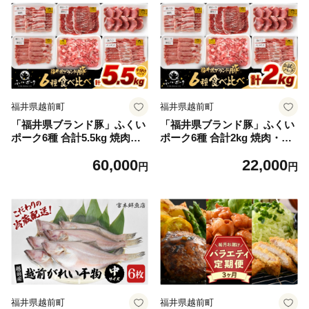
福井県越前町
福井県越前町
「福井県ブランド豚」ふくい
「福井県ブランド豚」ふくい
ポーク6種 合計5.5kg 焼肉・
ポーク6種 合計2kg 焼肉・し
しゃぶしゃぶ用【銘柄豚 福井
ゃぶしゃぶ用【銘柄豚 福井県
60,000
22,000
県産 ポーク 豚肉 ぶたにく カ
産 ポーク 豚肉 ぶたにく カッ
円
円
ット済み豚ヒレ ひとくちポー
ト済み豚ヒレ ひとくちポーク
ク 豚カツ肉 使い勝手抜群 三
豚カツ肉 使い勝手抜群 三元
元交配 とんかつ肉 冷凍肉 弁
交配 とんかつ肉 冷凍肉 弁当
当肉 惣菜肉 バーべキュー 国
肉 惣菜肉 バーべキュー 国産
産 小分けカット】 [e02-f004]
小分けカット】 [e02-b023]
福井県越前町
福井県越前町