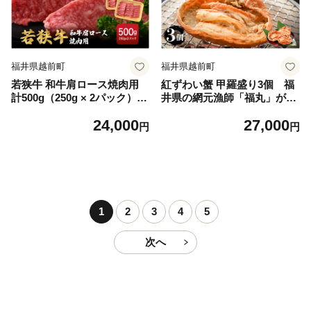
福井県越前町
福井県越前町
若狭牛 和牛肩ロース焼肉用
紅ずわい蟹 甲羅盛り3個 福
計500g（250g × 2パック）福
井県の網元漁師「福丸」が厳
井県産 肩ロースA4等級 以上
選！お手軽に紅ズワイカニを
24,000
27,000
を厳選！【牛肉 黒毛和牛 黒
味わう [e15-b006]
円
円
毛 和牛 冷凍 小分け バーべキ
ュー グルメ】 [e02-b009]
1
2
3
4
5
次へ