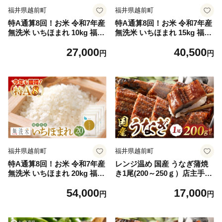
福井県越前町
福井県越前町
特A通算8回！お米 令和7年産
特A通算8回！お米 令和7年産
無洗米 いちほまれ 10kg 福井
無洗米 いちほまれ 15kg 福井
県産【米 コメ kome 10キロ
県産【米 コメ kome 15キロ
27,000
40,500
精米 白米 便利 時短】 [e27-b
精米 白米 便利 時短】 [e27-d
円
円
017]
015]
福井県越前町
福井県越前町
特A通算8回！お米 令和7年産
レンジ温め 国産 うなぎ蒲焼
無洗米 いちほまれ 20kg 福井
き1尾(200～250ｇ）店主手焼
県産【米 コメ kome 20キロ
き 自家製秘伝タレ・山椒付き
54,000
17,000
精米 白米 便利 時短】 [e27-e
冷凍【ウナギ かばやき さん
円
円
006]
しょう うなぎ ウナギ 鰻 蒲焼
き 土用丑の日 グルメ 国産 樹
香苑 】 [e29-a005]