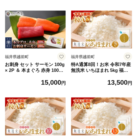
ビ】 [e04-a087]
04-a101]
福井県越前町
福井県越前町
お刺身 セット サーモン 100g
特A通算8回！お米 令和7年産
× 2P ＆ 本まぐろ 赤身 100g ×
無洗米 いちほまれ 5kg 福井
1P 【福井県 冷凍 小分け 刺身
県産【米 コメ kome 5キロ 精
15,000
13,500
アトランティックサーモン 鮭
米 白米 便利 時短】 [e27-a04
円
円
サケ さけ マグロ 鮪】 [e04-a
4]
088]