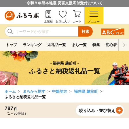
令和８年熊本地震 災害支援寄付受付について
上限額
お気に入り
カート
メニュー
検索
トップ
ランキング
返礼品一覧
まち一覧
特集
初心者ガイド
- 福井県 越前町 -
ふるさと納税返礼品一覧
ホーム
まちから探す
中部地方
福井県 越前町
ふるさと納税返礼品一覧
787
件
絞り込み・並び替え
（1～30件目）