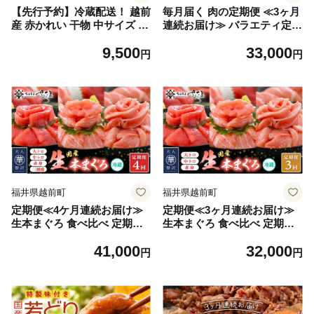
【先行予約】冷蔵配送！ 越前
毎月届く 肉の定期便 ≪3ヶ月
産 赤かれい 干物 中サイズ 6
連続お届け≫ バラエティ定期
枚 添加物不使用 産地直送！
便 お肉屋さんの国産ロースと
9,500
33,000
こだわり一夜干し 調理しやす
んかつ・【訳あり】ホルモ
円
円
い【2026年9月以降順次発
ン・ハンバーグ 冷凍 国産黒
送】【魚介 ひもの 干物 赤ガ
毛和牛 小分け グルメ おかず
レイ かれい干物 カレイひも
味付き 食事 精肉店 個包装 惣
の 人気 お取り寄せ グルメ】
菜 バーベキュー 屋外 [e02-c0
[e43-a005]
10]
福井県越前町
福井県越前町
定期便≪4ケ月連続お届け≫
定期便≪3ヶ月連続お届け≫
生本まぐろ 食べ比べ 定期便
生本まぐろ 食べ比べ 定期便
計4回 おすすめ！まぐろの王
計3回 おすすめ！まぐろの王
41,000
32,000
様！【本まぐろ マグロ まぐ
様！【本まぐろ マグロ まぐ
円
円
ろ 大とろ 中トロ 赤身 刺身
ろ 大とろ 中トロ 赤身 刺身
冷蔵 お取り寄せ グルメ】 [e0
冷蔵 お取り寄せ グルメ】 [e0
4-c017]
4-b028]