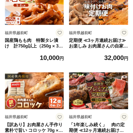
福井県越前町
福井県越前町
国産鶏もも肉 特製タレ漬
定期便 ≪3ヶ月連続お届け≫
け 計750g以上（250g × 3
お楽しみ お肉屋さんの自家製
袋）小分け 便利 5～8人前
タレ味付け肉 国産牛 国産豚
10,000
32,000
/ 焼くだけ簡単 [e03-a029]
[e03-b002]
円
円
福井県越前町
福井県越前町
【訳あり】お肉屋さん手作り
「1年楽しみ続く」 肉の定
素朴で旨い コロッケ 70g × 1
期便 ≪12ヶ月連続お届け≫