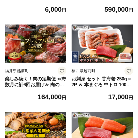
2個 小分けで便利【規格外品
肉の定期便 肉好き満足！和牛
6,000
590,000
冷凍コロッケ 惣菜 手作り 揚
若狭牛ボリューム満点 厳選プ
円
円
げ物】 [e03-a025]
レミアム 食べ比べ計14.6kg以
上【 国産牛 ロース すき焼き
しゃぶしゃぶ ハンバーグ サ
ーロイン 焼肉 バーべキュー
毎月届くお楽しみ 】 [e02-r00
1]
福井県越前町
福井県越前町
楽しみ続く！肉の定期便 ≪奇
お刺身 セット 甘海老 250g ×
数月に計6回お届け≫ 肉の定
2P ＆ 本まぐろ 中トロ 100g
期便6回 A4等級以上 黒毛和
× 1P【福井県 冷凍 小分け 刺
164,000
17,000
牛「若狭牛」を奇数月に6回
身 えび エビ 海老 マグロ
円
円
お届け 厳選プレミアム定期便
鮪】 [e04-a100]
合計約5.6kg 【 国産牛 ロース
すき焼き しゃぶしゃぶ ハン
バーグ 焼肉 バーべキュー お
楽しみ 冷凍 】 [e02-l001]