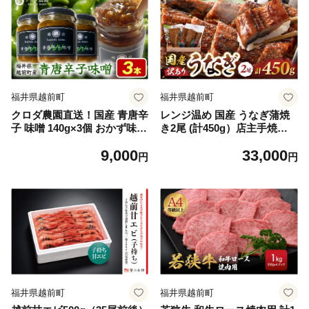
福井県越前町
福井県越前町
クロダ農園直送！国産 青唐辛
レンジ温め 国産 うなぎ蒲焼
子 味噌 140g×3個 おかず味噌
き2尾 (計450g）店主手焼き
[e62-a004]
自家製秘伝タレ・山椒付き 冷
9,000
33,000
凍 訳あり【ウナギ かばやき
円
円
さんしょう うなぎ ウナギ 鰻
蒲焼き 土用丑の日 グルメ 国
産 樹香苑 】 [e29-c004]
福井県越前町
福井県越前町