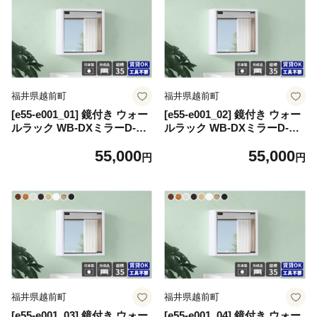
福井県越前町
福井県越前町
[e55-e001_01] 鏡付き ウォー
[e55-e001_02] 鏡付き ウォー
ルラック WB-DXミラーD-S
ルラック WB-DXミラーD-S
棚付き「木目」ワンプッシュ
棚付き「木目」ワンプッシュ
55,000
55,000
で開閉できるミラー扉付き！
で開閉できるミラー扉付き！
円
円
【日本製 完成品 家具 インテ
【日本製 完成品 家具 インテ
リア ウォールシェルフ 壁掛
リア ウォールシェルフ 壁掛
けラック 北欧風 木製 収納】
けラック 北欧風 木製 収納】
【カラー：ブラウン】
【カラー：北欧チーク】
福井県越前町
福井県越前町
[e55-e001_03] 鏡付き ウォー
[e55-e001_04] 鏡付き ウォー