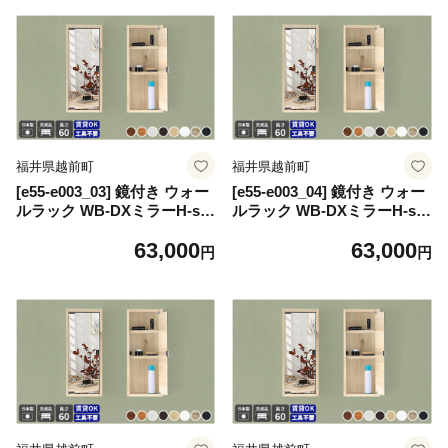
リア ウォールシェルフ 壁掛
リア ウォールシェルフ 壁掛
けラック 北欧風 木製 収納】
けラック 北欧風 木製 収納】
【カラー：ブラウン】
【カラー：北欧チーク】
福井県越前町
福井県越前町
[e55-e003_03] 鏡付き ウォー
[e55-e003_04] 鏡付き ウォー
ルラック WB-DXミラーH-six
ルラック WB-DXミラーH-six
薄型「木目」ワンプッシュで
薄型「木目」ワンプッシュで
63,000
63,000
開閉できるミラー扉付き！
開閉できるミラー扉付き！
円
円
【日本製 完成品 家具 インテ
【日本製 完成品 家具 インテ
リア ウォールシェルフ 壁掛
リア ウォールシェルフ 壁掛
けラック 北欧風 木製 収納】
けラック 北欧風 木製 収納】
【カラー：ホワイトウッド】
【カラー：ダークブラウン】