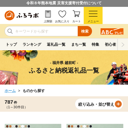
令和８年熊本地震 災害支援寄付受付について
上限額
お気に入り
カート
メニュー
検索
トップ
ランキング
返礼品一覧
まち一覧
特集
初心者ガイド
- 福井県 越前町 -
ふるさと納税返礼品一覧
ホーム
ものから探す
787
件
絞り込み・並び替え
（1～30件目）