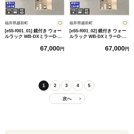
福井県越前町
福井県越前町
[e55-f001_01] 鏡付き ウォー
[e55-f001_02] 鏡付き ウォー
ルラック WB-DXミラーD-M
ルラック WB-DXミラーD-M
棚付き「木目」ワンプッシュ
棚付き「木目」ワンプッシュ
67,000
67,000
で開閉できるミラー扉付き！
で開閉できるミラー扉付き！
円
円
【日本製 完成品 家具 インテ
【日本製 完成品 家具 インテ
リア ウォールシェルフ 壁掛
リア ウォールシェルフ 壁掛
けラック 北欧風 木製 収納】
けラック 北欧風 木製 収納】
【カラー：ブラウン】
【カラー：北欧チーク】
1
2
3
4
5
次へ