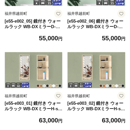
福井県越前町
福井県越前町
[e55-e002_05] 鏡付き ウォー
[e55-e002_06] 鏡付き ウォー
ルラック WB-DXミラーD-S
ルラック WB-DXミラーD-S
棚付き aino「パステルカラ
棚付き aino「パステルカラ
55,000
55,000
ー」ワンプッシュで開閉でき
ー」ワンプッシュで開閉でき
円
円
るミラー扉付き！【カラー：
るミラー扉付き！【カラー：
ブルー】
グレー】
福井県越前町
福井県越前町
[e55-e003_01] 鏡付き ウォー
[e55-e003_02] 鏡付き ウォー
ルラック WB-DXミラーH-six
ルラック WB-DXミラーH-six
薄型「木目」ワンプッシュで
薄型「木目」ワンプッシュで
63,000
63,000
開閉できるミラー扉付き！
開閉できるミラー扉付き！
円
円
【日本製 完成品 家具 インテ
【日本製 完成品 家具 インテ