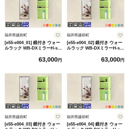
福井県越前町
福井県越前町
[e55-e004_01] 鏡付き ウォー
[e55-e004_02] 鏡付き ウォー
ルラック WB-DXミラーH-six
ルラック WB-DXミラーH-six
薄型 aino「パステルカラー」
薄型 aino「パステルカラー」
63,000
63,000
ワンプッシュで開閉できるミ
ワンプッシュで開閉できるミ
円
円
ラー扉付き！【日本製 完成品
ラー扉付き！【日本製 完成品
家具 インテリア ウォールシ
家具 インテリア ウォールシ
ェルフ 壁掛けラック 北欧風
ェルフ 壁掛けラック 北欧風
木製 収納】【カラー：ピン
木製 収納】【カラー：オレン
ク】
ジ】
福井県越前町
福井県越前町
[e55-e004_03] 鏡付き ウォー
[e55-e004_04] 鏡付き ウォー