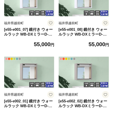
福井県越前町
福井県越前町
[e55-e001_07] 鏡付き ウォー
[e55-e001_08] 鏡付き ウォー
ルラック WB-DXミラーD-S
ルラック WB-DXミラーD-S
棚付き「木目」ワンプッシュ
棚付き「木目」ワンプッシュ
55,000
55,000
で開閉できるミラー扉付き！
で開閉できるミラー扉付き！
円
円
【日本製 完成品 家具 インテ
【日本製 完成品 家具 インテ
リア ウォールシェルフ 壁掛
リア ウォールシェルフ 壁掛
けラック 北欧風 木製 収納】
けラック 北欧風 木製 収納】
【カラー：オーク】
【カラー：ブラックウッド】
福井県越前町
福井県越前町
[e55-e002_01] 鏡付き ウォー
[e55-e002_02] 鏡付き ウォー
ルラック WB-DXミラーD-S
ルラック WB-DXミラーD-S
棚付き aino「パステルカラ
棚付き aino「パステルカラ