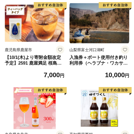
鹿児島県鹿屋市
山梨県富士河口湖町
【10/1(木)より寄附金額改定
入漁券＋ボート使用付き釣り
予定】2591 鹿屋満足 桜島溶
利用券（ヘラブナ・ワカサギ
岩焙煎水出しごぼう茶ティー
共通）
7,000
10,000
バッグ15袋（ティーバッグ3g
円
円
×15袋） KN026-010