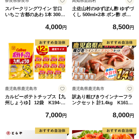
奈良県奈良市
高知県芸西村
スパークリングワイン 甘口
土佐山村のゆずぽん酢 ゆずづ
いちご 古都のあわ 1本 300ml
くし 500ml×2本 ポン酢 ポン
度数約11％ スパークリング
ズ ゆず 柚子 調味料 さっぱり
4,000
8,500
ワイン 古都華 ことか 100％
美味しい おいしい 鍋 しゃぶ
円
円
使用 お酒 酒 ワイン わいん
しゃぶ 冷奴 魚料理 蒸し料理
すぱーくりんぐわいん 人気
ドレッシング セット
おすすめ デザートワイン ア
ペリティフ パーティ 誕生日
お祝い プレゼント ギフト 贈
り物 株式会社泉屋 奈良県 奈
良市
鹿児島県鹿児島市
鹿児島県鹿児島市
カルビーポテトチップス【九
訳あり粗びきウインナーフラ
州しょうゆ】 12袋 K194-00
ンクセット 計1.4kg K161-0
2_01
17_06
7,000
8,000
円
円