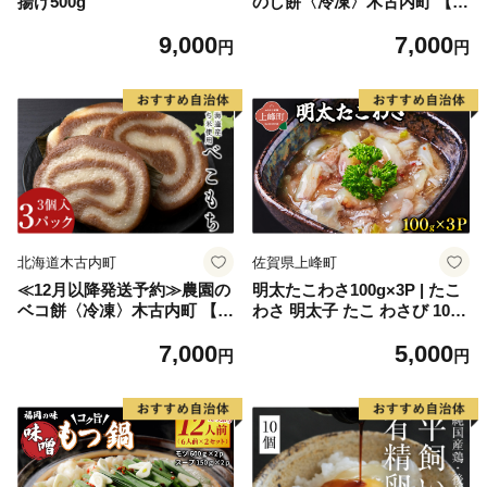
揚げ500g
のし餅〈冷凍〉木古内町 【秋
山農園】 1kg
9,000
7,000
円
円
北海道木古内町
佐賀県上峰町
≪12月以降発送予約≫農園の
明太たこわさ100g×3P | たこ
ベコ餅〈冷凍〉木古内町 【秋
わさ 明太子 たこ わさび 100g
山農園】 1kg
海鮮 冷凍 お取り寄せ ギフト
7,000
5,000
人気
円
円