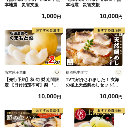
本地震 災害支援
本地震 災害支援
1,000
10,000
円
円
熊本県玉東町
福岡県中間市
【先行予約】秋 旬 梨 期間限
TVで紹介されました！ 玄海
定 【日付指定不可】梨 『松
の極上天然鯛めしセット[鯛
田農園』の くまもと 梨 たっ
の切身、だし汁、鯛茶漬け用
10,000
10,000
ぷり 約2kg 5-7玉前後 《7月
だし]【010-0001】
円
円
下旬-9月末頃出荷》 予約 受
付中 熊本県玉名郡玉東町『松
田農園』なし 果物 スイーツ
フルーツ デザート スムージ
ー SDG`s