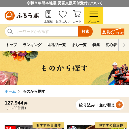
令和８年熊本地震 災害支援寄付受付について
上限額
お気に入り
カート
メニュー
検索
トップ
ランキング
返礼品一覧
まち一覧
特集
初心者ガイド
ホーム
ものから探す
127,944
件
絞り込み・並び替え
（1～30件目）