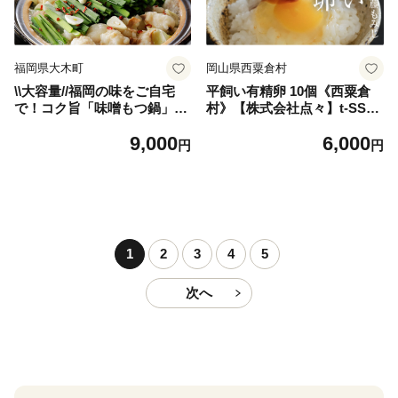
福岡県大木町
岡山県西粟倉村
\\大容量//福岡の味をご自宅
平飼い有精卵 10個《西粟倉
で！コク旨「味噌もつ鍋」12
村》【株式会社点々】t-SS-A
人前セット （6人前×2セッ
lDA
9,000
6,000
ト）【 みそ味 モツ たっぷり
円
円
1.2kg 600gを2セット 福岡の
郷土料理 味噌スープ付き マ
ルイチ食品 冷凍でお届け 冷
凍便】CM003
1
2
3
4
5
次へ