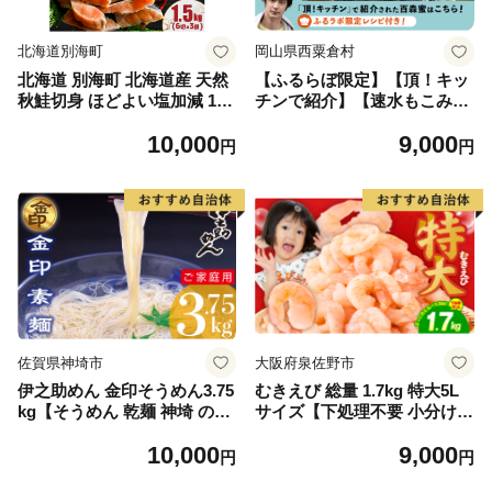
北海道別海町
岡山県西粟倉村
北海道 別海町 北海道産 天然
【ふるらぼ限定】【頂！キッ
秋鮭切身 ほどよい塩加減 1.5
チンで紹介】【速水もこみち
kg（6切れ3パック）【MT000
さんのレシピつき】 百森蜜
10,000
9,000
TS00】
ジーワの森180g A-MM-A06F
円
円
佐賀県神埼市
大阪府泉佐野市
伊之助めん 金印そうめん3.75
むきえび 総量 1.7kg 特大5L
kg【そうめん 乾麺 神埼 のし
サイズ【下処理不要 小分け 8
お中元 お歳暮 ギフト 贈り
50g×2P 訳あり サイズ不揃い
10,000
9,000
物】(H019108)
バナメイエビ バラ凍結】
円
円