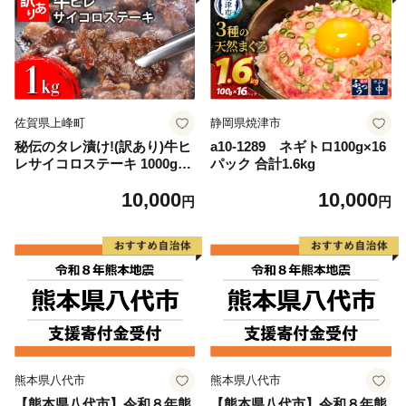
佐賀県上峰町
静岡県焼津市
秘伝のタレ漬け!(訳あり)牛ヒ
a10-1289 ネギトロ100g×16
レサイコロステーキ 1000g
パック 合計1.6kg
【B-1098-AS】
10,000
10,000
円
円
熊本県八代市
熊本県八代市
【熊本県八代市】令和８年熊
【熊本県八代市】令和８年熊