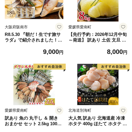
大阪府阪南市
愛媛県愛南町
R8.5.30 『朝だ！生です旅サ
【先行予約：2026年12月中旬
ラダ』で紹介されました！朝
～発送】 訳あり 土佐 文旦 8k
日放送（ABCテレビ） 鰆の
g (Mサイズ以上サイズミック
9,000
8,000
生ハム ×3パック（1パックあ
ス) 8000円 わけあり ぶんたん
円
円
たり、約15g × 約4枚入）さ
みかん mikan 蜜柑 ミカン 土
わら 燻製 熟成
佐文旦 家庭用 産地直送 国産
農家直送 期間限定 特産品 サ
イズミックス くらもとファー
ム 愛南町 愛媛県
愛媛県愛南町
北海道別海町
訳あり 魚の 丸干し ＆ 開き
大人気 訳あり 北海道産 冷凍
おまかせ セット 2.5kg 10000
ホタテ 400g ほたて ホタテ 帆
円 魚 海鮮 干物 無添加 ひも
立 貝柱 海鮮 魚介類 刺身 大