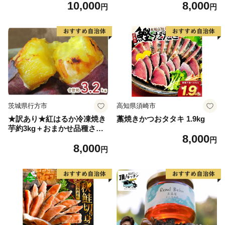
10,000
8,000
の ひらき 詰め合わせ 冷凍 丸
粒 天然 海鮮 ランキング 大人
円
円
干し 鯵 アジ 鯖 さば サバ 鰹
気 人気 おすすめ 訳あり ）
かつお カツオ 鯛 たい タイ
鰯 いわし イワシ 切り身 おつ
まみ おかず 惣菜 人気 珍味
グルメ 規格外 国産 新鮮 魚介
天然 乾き物 乾物 酒のあて 旬
季節 お中元 お歳暮 母の日 父
の日 武久海産 愛南町 愛媛県
茨城県行方市
高知県須崎市
★訳あり★紅はるか冷凍焼き
藁焼きかつおタタキ 1.9kg
芋約3kg＋おまかせ品種さつ
8,000
まいも 合計約3.2kg｜さつ
円
8,000
まいも サツマイモ さつま芋
円
焼き芋 やきいも 冷凍 冷凍焼
き芋 訳あり 訳アリ 紅はるか
茨城県 行方市(EY-25)