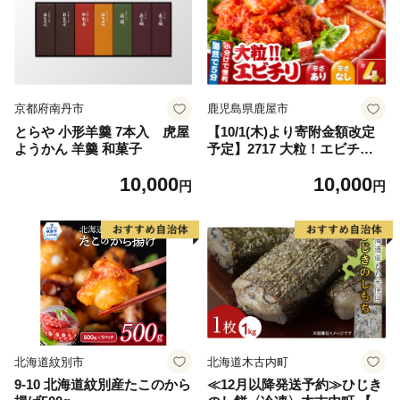
京都府南丹市
鹿児島県鹿屋市
とらや 小形羊羹 7本入 虎屋
【10/1(木)より寄附金額改定
ようかん 羊羹 和菓子
予定】2717 大粒！エビチリ4
パック＜180g×4袋＞（※辛
10,000
10,000
さあり×2袋・辛さなし×2袋）
円
円
KN065-003-03
北海道紋別市
北海道木古内町
9-10 北海道紋別産たこのから
≪12月以降発送予約≫ひじき